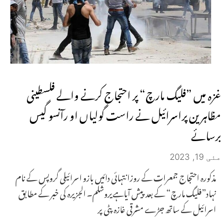
غزہ میں ”فلیگ مارچ“ پر احتجاج کرنے والے فلسطینی
مظاہرین پراسرائیل نے راست گولیاں او رآنسو گیس
برسائے
مئی 19, 2023
مذکورہ احتجاج جمعرات کے روزانتہائی دائیں بازو اسرائیلی گروپس کے نام
نہاد”فلیگ مارچ“ کے بعد پیش آیاہےیروشلم۔ الجزیرہ کی خبر کے مطابق
اسرائیل کے ساتھ جڑے مشرقی غازہ پٹی پر