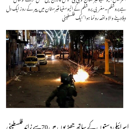
ہےیروشلم۔مغربی یروشلم کے الیوسفیا قبرستان میں پیر کے روز ایک دل
دہلادینے والا واقعہ رونما ہوا‘ ایک فلسطینی
اسرائیلی دستوں کے ساتھ جھڑپوں میں 70سے زائد فلسطینی