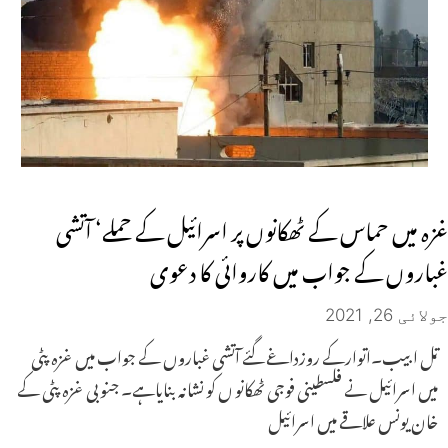
غزہ میں حماس کے ٹھکانوں پر اسرائیل کے حملے‘ آتشی
غباروں کے جواب میں کاروائی کا دعوی
جولائی 26, 2021
تل ابیب۔اتوارکے روزداغے گئے آتشی غباروں کے جواب میں غزہ پٹی
میں اسرائیل نے فلسطینی فوجی ٹھکانو ں کو نشانہ بنایاہے۔ جنوبی غزہ پٹی کے
خان یونس علاقے میں اسرائیل