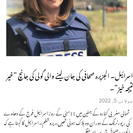
اسرائیل۔ الجزیرہ صحافی کی جان لینے والی گولی کی جانچ ”غیر
نتیجہ خیز“۔
جولائی 5, 2022
شمالی مغربی کنارہ کے جنین میں 11مئی کے روز اسرائیل فوج کے دھاوے
کی رپورٹرنگ کے دوران وہ ہلاک ہوئی تھیں۔یروشلم۔اسرائیل کا کہنا ہے کہ
الجزیرہ صحافی شیرین ابو عقلی