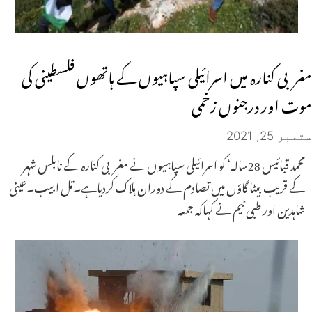
مغربی کنارہ میں اسرائیلی سپاہیوں کے ہاتھوں فلسطینی کی
موت اور درجنوں زخمی
ستمبر 25, 2021
محمد قبائیس 28سالہ‘ کو اسرائیلی سپاہیوں نے مغربی کنارہ کے نابلس شہر
کے قریب بیٹا گاؤں میں تصادم کے دوران ہلاک کردیاہے۔تل ابیب۔عینی
شاہدین اور طبی ٹیم نے کہاکہ جمعہ