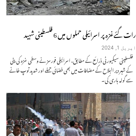
رات گئےغزہ پر اسرائیلی حملوں میں 6 فلسطینی شہید
اپریل 1, 2024
فلسطینی سیکیورٹی ذرائع کے مطابق، اسرائیلی فورسز نے وسطی غزہ کی پٹی
کے شہر دیر البلاح کے مضافات میں بھی فضائی حملے اور شدید توپ خانے
سے گولہ باری کی۔