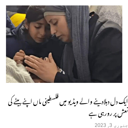
ایک دل دہلادینے والے ویڈیو میں فلسطینی ماں اپنے بیٹے کی
نعش پر رورہی ہے
جنوری 3, 2023