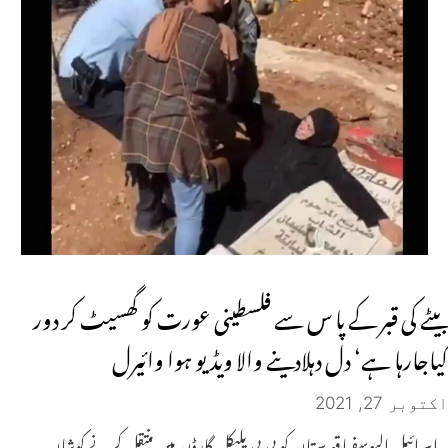
بیٹے کی قبر کے پا س سے فلسطینی عورت کو گھسیٹ کر دور
کیاجارہا ہے‘ دل دہلادینے والا ویڈیو ہوا وائیرل
اکتوبر 27, 2021
اسرائیل الیوسفیا قبرستان کو بی بی یلیکل گارڈن میں منتقل کرنے کوشاں