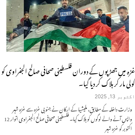
غزہ میں جھڑپوں کے دوران فلسطینی صحافی صالح الجفراوی کو
گولی مار کر ہلاک کر دیا گیا۔
اکتوبر 13, 2025
وزارت داخلہ کے مطابق، ملیشیا کے ارکان نے جنوبی غزہ سے غزہ شہر
واپس آنے والے لوگوں کو ہلاک کیا۔ فلسطینی صحافی صالح الجفراوی اتوار 12
اکتوبر کو غزہ شہر