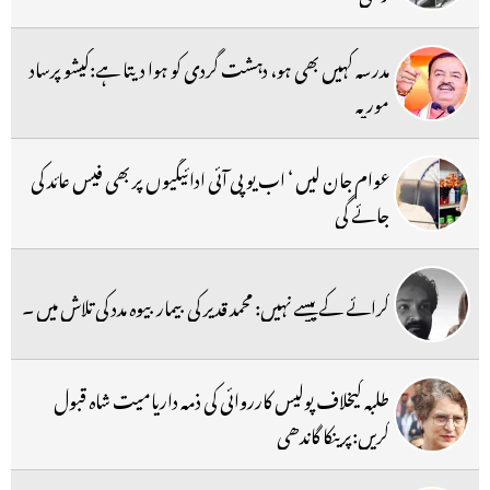
مدرسہ کہیں بھی ہو، دہشت گردی کو ہوا دیتا ہے:کیشو پرساد
موریہ
عوام جان لیں ‘ اب یو پی آئی ادائیگیوں پر بھی فیس عائد کی
جائے گی
کرائے کے پیسے نہیں: محمد قدیر کی بیمار بیوہ مدد کی تلاش میں ۔
طلبہ کیخلاف پولیس کارروائی کی ذمہ داریامیت شاہ قبول
کریں:پرینکا گاندھی