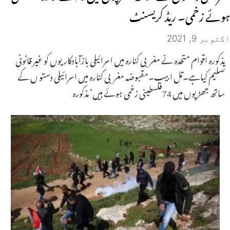
ہوئے زخمی۔ ریڈ کریسنٹ
اکتوبر 9, 2021
مذکورہ اقوام متحدہ نے مغربی کنارہ میں اسرائیلی بازآبادکاریوں کو غیر قانونی
تسلیم کیاہے۔تل ابیب۔مقبوضہ مغربی کنارہ میں اسرائیلی دستو ں کے
ساتھ جھڑپوں میں 74فلسطینی زخمی ہوئے ہیں‘ مذکورہ