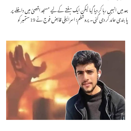
بعد میں انہیں رہا کر دیا گیا لیکن ایک ہفتے کے لیے مسجد اقصیٰ میں داخلے پر
پابندی عائد کر دی گئی۔ یروشلم: اسرائیلی قابض فوج نے 19 ستمبر کو