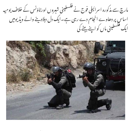
مارچ سے مذکورہ اسرائیلی فوج نے فلسطینی شہروں اورٹاؤنس کے خلاف یومیہ
اساس پر دھاوے انجام دے رہی ہے۔ایک دل دہلادینے والے ویڈیومیں
ایک فلسطینی ماں کو اپنے بیٹے کی