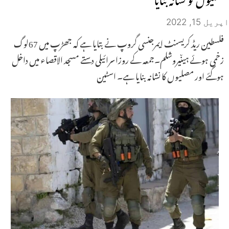
اپریل 15, 2022
فلسطین ریڈ کریسنٹ ایمرجنسی گروپ نے بتایا ہے کہ جھڑپ میں 67لوگ
زخمی ہوئے ہیںیروشلم۔جمعہ کے روزاسرائیلی دستے مسجد الاقصاء میں داخل
ہوگئے اور مصلیوں کا نشانہ بنایا ہے۔ اسٹین