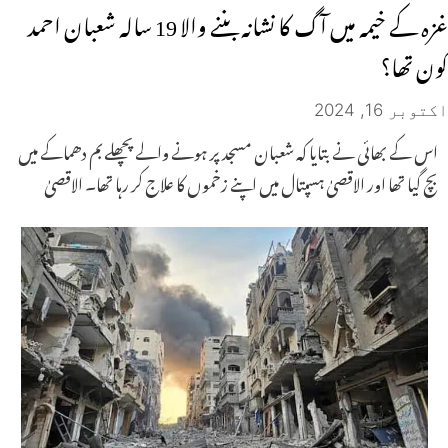
غزہ کے خیمہ میں آگ کا نشانہ بننے والا 19 سالہ شعبان احمد
کون تھا؟
اکتوبر 16, 2024
اس کے بھائی نے بتایا کہ شعبان مسجد پر ہونے والے پچھلے بم دھماکے میں
بچ گیا تھا اور الاقصیٰ ہسپتال میں اپنے زخموں کا علاج کر رہا تھا۔ الاقصیٰ