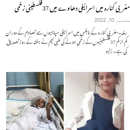
مغربی کنارہ میں اسرائیلی دھاوے میں 37فلسطینی زخمی
ستمبر 10, 2022
رملہ۔مغربی کنار ہ کے نابلس میں اسرائیلی سپاہیوں سے تصادم کے دوران
کم از کم 37فلسطینیوں کے زخمی ہونے کی طبی ٹیم نے ہفتہ کے روز تصدیق
کی ہے۔ زنہو