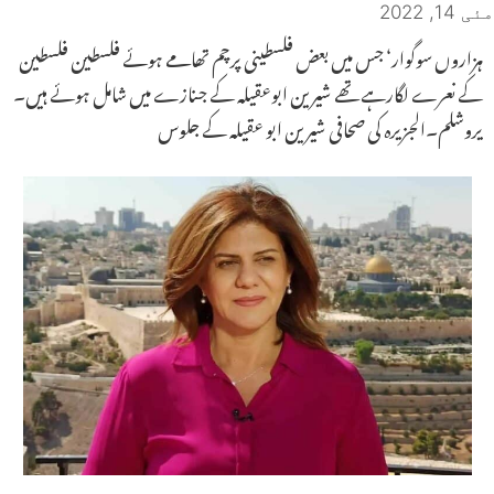
مئی 14, 2022
ہزاروں سوگوار‘ جس میں بعض فلسطینی پرچم تھامے ہوئے فلسطین فلسطین
کے نعرے لگارہے تھے شیرین ابوعقیلہ کے جنازے میں شامل ہوئے ہیں۔
یروشلم۔الجزیرہ کی صحافی شیرین ابو عقیلہ کے جلوس