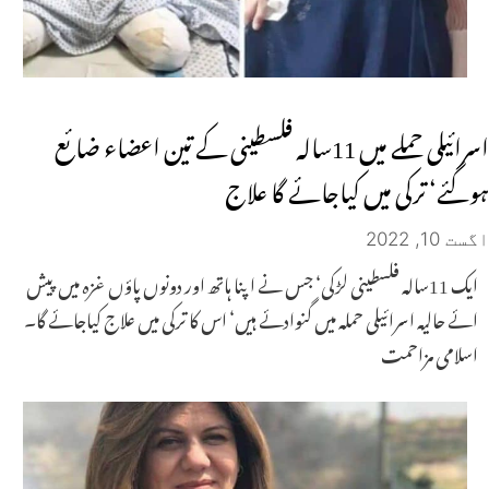
اسرائیلی حملے میں 11سالہ فلسطینی کے تین اعضاء ضائع
ہوگئے‘ ترکی میں کیاجائے گا علاج
اگست 10, 2022
ایک 11سالہ فلسطینی لڑکی‘ جس نے اپنا ہاتھ اور دونوں پاؤں غزہ میں پیش
ائے حالیہ اسرائیلی حملہ میں گنوادئے ہیں‘ اس کا ترکی میں علاج کیاجائے گا۔
اسلامی مزاحمت