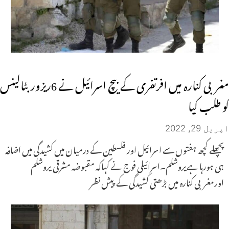
مغربی کنارہ میں افرتفری کے بیچ اسرائیل نے 6ریزوربٹالینس
کو طلب کیا
اپریل 29, 2022
پچھلے کچھ ہفتوں سے اسرائیل اور فلسطین کے درمیان میں کشیدگی میں اضافہ
ہی ہورہا ہےیروشلم۔اسرائیلی فوج نے کہاکہ مقبوضہ مشرقی یروشلم
اورمغربی کنارہ میں بڑھتی کشیدگی کے پیش نظر