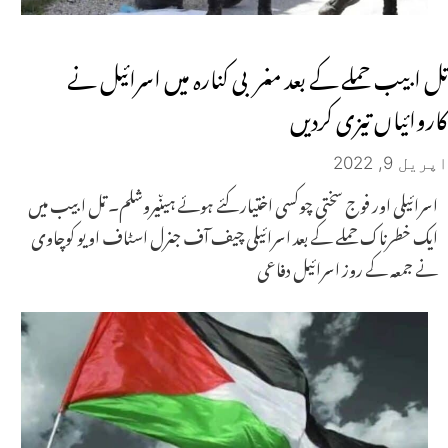
تل ابیب حملے کے بعد مغربی کنارہ میں اسرائیل نے
کاروائیاں تیزی کردیں
اپریل 9, 2022
اسرائیلی اور فوج سختی چوکسی اختیار کئے ہوئے ہیںیروشلم۔ تل ابیب میں
ایک خطرناک حملے کے بعد اسرائیلی چیف آف جنرل اسٹاف اویو کوچاوی
نے جمعہ کے روز اسرائیل دفاعی