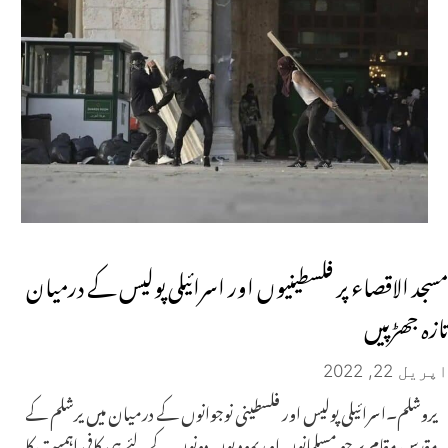
مسجد الاقصاء پر فلسطینیوں اور اسرائیلی پولیس کے درمیان
تازہ جھڑپیں
اپریل 22, 2022
یروشلم۔اسرائیلی پولیس اور فلسطینی نوجوانوں کے درمیان میں یرشلم کے
مقدس مقام پر جو مسلمانوں او ریہودیوں دونوں کے لئے ہی کافی اہمیت کا