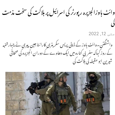
وائٹ ہاوزالجزیرہ رپورٹر کی اسرائیل پر ہلاکت کی سخت مذمت
کی
مئی 12, 2022
واشنگٹن۔وائٹ ہاوز کے ڈپٹی پریس سکریٹری کارائنا جین پیری نے چہارشنبہ
کے روز کہاکہ مغربی کنارہ میں ایک دھاوے کے دوران الجزیرہ کی صحافی
شیرین ابو عقیلہ کی ہلاکت کی