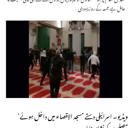
حامل ہے جمعہ کے روز یہودی
ویڈیو۔ اسرائیلی دستے مسجد الاقصاء میں داخل ہوئے‘
مصلیوں کو نشانہ بنایا