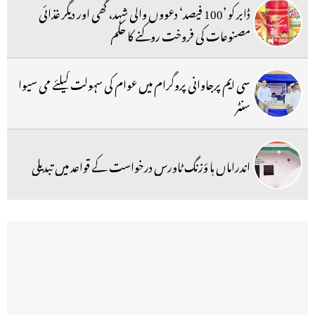
ڈابر کو ’100 فیصد‘ دعووں والی شہد، گھی اور دیگر غذائی
مصنوعات کی فروخت روکنے کا حکم
سی ایم پرجاوانی پروگرام میں عوام کی سہولت کیلئے می سیوا
سنٹر
اندراماں ہا ؤزنگ ٹاورس درخواست کے قواعد میں تبدیلی