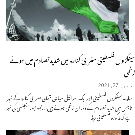
سینکڑوں فلسطینی مغربی کنارہ میں شدید تصادم میں ہوئے
زخمی
دسمبر 27, 2021
رملہ۔ سینکڑوں فلسطینی اور ایک اسرائیلی سپاہی شمالی مغربی کنارہ کے شہر
نابلس میں شدید تصادم کے دوران زخمی ہوئے ہیں۔زنہو نیوز ایجنسی کی خبر
ہے کہ مذکورہ فلسطینی ریڈ