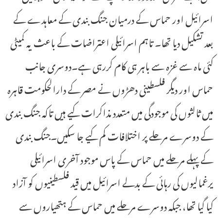
اسرائیل اور حماس کے درمیان جنگ بندی کے معاہدے کے
بعد تشکیل دیا تھا۔ تاہم اسرائیلی اعتراضات کے باعث یہ کمیٹی
کئی ماہ سے غزہ سے باہر ہی کام کررہی ہے۔دوسری جانب
حماس اور دیگر فلسطینی دھڑوں نے مصر کے دارالحکومت قاہرہ
میں ثالثوں کی موجودگی میں متعدد مذاکرات کیے ہیں تاکہ جنگ بندی
کے دوسرے مرحلے پر اختلافات کم کیے جا سکیں۔جنگ بندی
کے پہلے مرحلے میں حماس کے پاس موجود آخری اسرائیلی
یرغمالیوں کی رہائی کے بدلے اسرائیل میں قید فلسطینیوں کو آزاد
کیا گیا تھا، جبکہ دوسرے مرحلے میں حماس کے ہتھیاروں سے