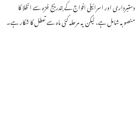
دستبرداری اور اسرائیلی افواج کے بتدریج غزہ سے انخلا کا
منصوبہ شامل ہے، لیکن یہ مرحلہ کئی ماہ سے تعطل کا شکار ہے۔