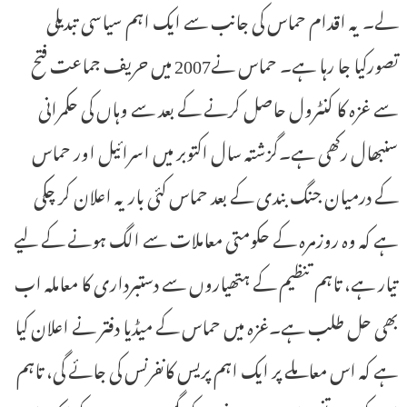
لے۔ یہ اقدام حماس کی جانب سے ایک اہم سیاسی تبدیلی
تصورکیا جا رہا ہے۔ حماس نے2007 میں حریف جماعت فتح
سے غزہ کا کنٹرول حاصل کرنے کے بعد سے وہاں کی حکمرانی
سنبھال رکھی ہے۔گزشتہ سال اکتوبر میں اسرائیل اور حماس
کے درمیان جنگ بندی کے بعد حماس کئی بار یہ اعلان کر چکی
ہے کہ وہ روزمرہ کے حکومتی معاملات سے الگ ہونے کے لیے
تیار ہے، تاہم تنظیم کے ہتھیاروں سے دستبرداری کا معاملہ اب
بھی حل طلب ہے۔غزہ میں حماس کے میڈیا دفتر نے اعلان کیا
ہے کہ اس معاملے پر ایک اہم پریس کانفرنس کی جائے گی، تاہم