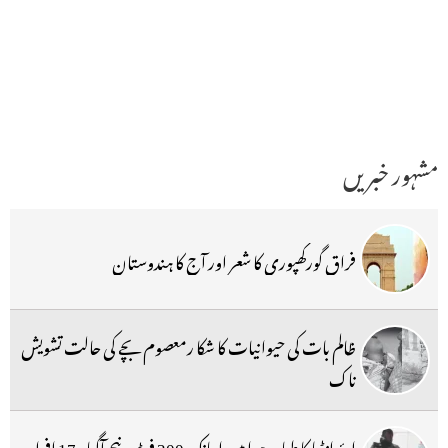
مشہور خبریں
فراق گورکھپوری کا شعر اور آج کا ہندوستان
ظالم بات کی حیوانیات کا شکا رمعصوم بچے کی حالت تشویش
ناک
ایئر انڈیا کا طیارہ ہوا میں اچانک 300 فٹ نیچے آگیا ، 17 افراد