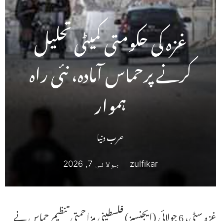
غزہ کی حکومتی کمیٹی تحلیل
کرنے پرحماس آمادہ، نئی راہ
ہموار
عرب دنیا
zulfikar
جولائی 7, 2026
غزہ سٹی، 6 جولائی (ایجنسیز) فلسطینی مزاحمتی تنظیم حماس نے