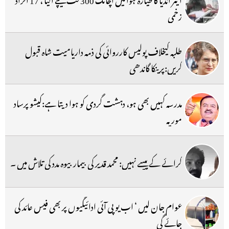
زخمی
طلبہ کیخلاف پولیس کارروائی کی ذمہ داریامیت شاہ قبول
کریں:پرینکا گاندھی
مدرسہ کہیں بھی ہو، دہشت گردی کو ہوا دیتا ہے:کیشو پرساد
موریہ
کرائے کے پیسے نہیں: محمد قدیر کی بیمار بیوہ مدد کی تلاش میں ۔
عوام جان لیں ‘ اب یو پی آئی ادائیگیوں پر بھی فیس عائد کی
جائے گی