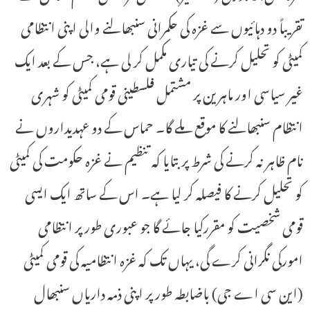
تقریباً دو دہائیوں سے غزہ کی حکمرانی سنبھالنے والی اپنی انتظامی
کمیٹی کو تحلیل کرنے کی تیاری مکمل کر لی ہے، جس کے بعد ایک
غیر سیاسی اور ماہرین پر مشتمل فلسطینی قومی کمیٹی کو شہری
انتظام سنبھالنے کا موقع ملے گا۔ حماس کے دو عہدیداروں نے
نام ظاہر نہ کرنے کی شرط پر بتایا کہ تنظیم نے غزہ حکومت کی کمیٹی
کو تحلیل کرنے کا فیصلہ کر لیا ہے۔ اس کے ساتھ ایک ایسی
قومی شخصیت کو مقررکیا جائے گا جو عبوری طور پر انتظامی
امورکی نگرانی کرے گی، یہاں تک کہ غزہ انتظامیہ کی قومی کمیٹی
(این سی اے جی) باضابطہ طور پر اپنی ذمہ داریاں سنبھال