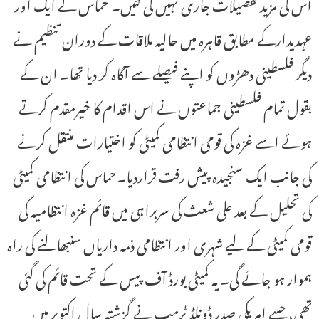
اس کی مزید تفصیلات جاری نہیں کی گئیں۔ حماس کے ایک اور
عہدیدارکے مطابق قاہرہ میں حالیہ ملاقات کے دوران تنظیم نے
دیگر فلسطینی دھڑوں کو اپنے فیصلے سے آگاہ کر دیا تھا۔ ان کے
بقول تمام فلسطینی جماعتوں نے اس اقدام کا خیرمقدم کرتے
ہوئے اسے غزہ کی قومی انتظامی کمیٹی کو اختیارات منتقل کرنے
کی جانب ایک سنجیدہ پیش رفت قراردیا۔حماس کی انتظامی کمیٹی
کی تحلیل کے بعد علی شعث کی سربراہی میں قائم غزہ انتظامیہ کی
قومی کمیٹی کے لیے شہری اور انتظامی ذمہ داریاں سنبھالنے کی راہ
ہموار ہو جائے گی۔یہ کمیٹی بورڈ آف پیس کے تحت قائم کی گئی
تھی، جسے امریکی صدر ڈونلڈ ٹرمپ نے گزشتہ سال اکتوبر میں