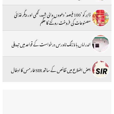
ڈابر کو ’100 فیصد‘ دعووں والی شہد، گھی اور دیگر غذائی
مصنوعات کی فروخت روکنے کا حکم
اندراماں ہا ؤزنگ ٹاورس درخواست کے قواعد میں تبدیلی
بعض اضلاع میں نقائص کے ساتھ SIR فارمس کا ادخال