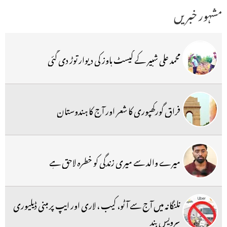
مشہور خبریں
محمد علی شبیر کے گیسٹ ہاوز کی دیوار توڑ دی گئی
فراق گورکھپوری کا شعر اور آج کا ہندوستان
میرے والد سے میری زندگی کو خطرہ لاحق ہے
تلنگانہ میں آج سے آٹو، کیب ، لاری اور ایپ پر مبنی ڈیلیوری
سرویس بند