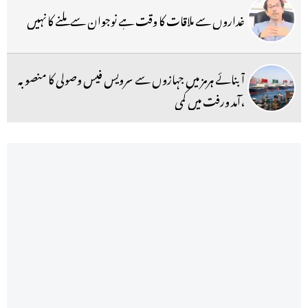
غداروں سے ملاقات کا وقت ہے نوجوان سے ملنے کا نہیں
آبنائے ہرمز میں جہازوں سے سرویس فیس وصولی کا منصوبہ
،آمد ورفت میں کمی