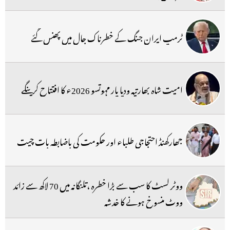
ٹرمپ ایران جنگ کے خطرناک جال میں پھنس گئے
امیت شاہ بھارتیہ ودیا پار مہوتسو 2026ء کا افتتاح کرینگے
جھارکھنڈ احتجاجی طلباء اور حکومت کی باضابطہ بات چیت
ووٹر لسٹ کا سب سے بڑا خطرہ ،تلنگانہ میں 70 لاکھ سے زائد
ووٹ منسوخ ہونے کا خدشہ