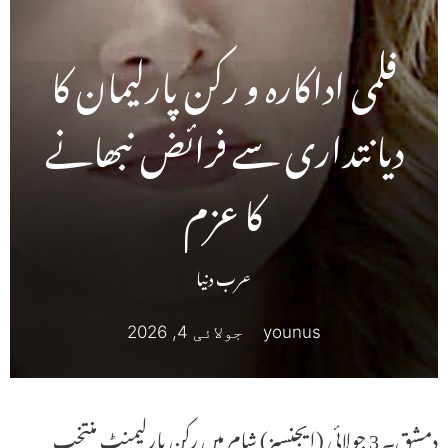
فلمی اداکارہ و رکن پارلیمان کا
دیانتداری سے فرائض نبھانے
کا عزم
عرب دنیا
younus
جولائی 4, 2026
دمشق۔ 3 جولائی (ایجنسیز) شام میں رکن پارلیمنٹ منتخب