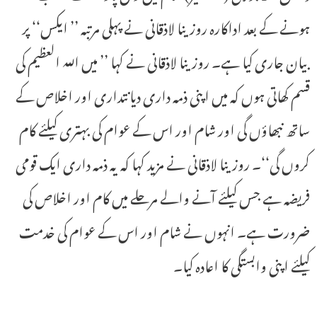
ہونے کے بعد اداکارہ روزینا لاذقانی نے پہلی مرتبہ ’’ ایکس‘‘ پر
بیان جاری کیا ہے۔ روزینا لاذقانی نے کہا ’’ میں اللہ العظیم کی
قسم کھاتی ہوں کہ میں اپنی ذمہ داری دیانتداری اور اخلاص کے
ساتھ نبھاؤں گی اور شام اور اس کے عوام کی بہتری کیلئے کام
کروں گی‘‘۔ روزینا لاذقانی نے مزید کہا کہ یہ ذمہ داری ایک قومی
فریضہ ہے جس کیلئے آنے والے مرحلے میں کام اور اخلاص کی
ضرورت ہے۔ انہوں نے شام اور اس کے عوام کی خدمت
کیلئے اپنی وابستگی کا اعادہ کیا۔