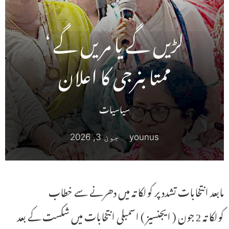
لڑیں گے یا مریں گے ‘
ممتابنرجی کا اعلان
سیاسیات
younus
جون 3, 2026
مابعد انتخابات تشدد پر کولکاتہ میں دھرنے سے خطاب
کولکاتہ 2 جون ( ایجنسیز ) اسمبلی انتخابات میں شکست کے بعد