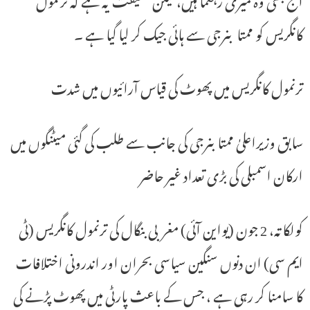
کانگریس کو ممتا بنرجی سے ہائی جیک کر لیا گیا ہے ۔
ترنمول کانگریس میں پھوٹ کی قیاس آرائیوں میں شدت
سابق وزیراعلیٰ ممتابنرجی کی جانب سے طلب کی گئی میٹنگوں میں
ارکان اسمبلی کی بڑی تعداد غیر حاضر
کولکاتہ، 2 جون (یواین آئی) مغربی بنگال کی ترنمول کانگریس (ٹی
ایم سی) ان دنوں سنگین سیاسی بحران اور اندرونی اختلافات
کا سامنا کر رہی ہے ، جس کے باعث پارٹی میں پھوٹ پڑنے کی