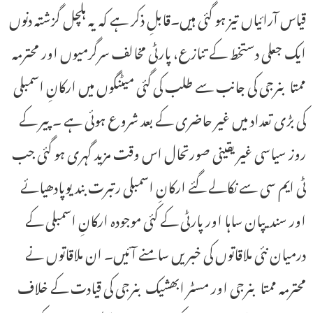
قیاس آرائیاں تیز ہو گئی ہیں۔قابلِ ذکر ہے کہ یہ ہلچل گزشتہ دنوں
ایک جعلی دستخط کے تنازع، پارٹی مخالف سرگرمیوں اور محترمہ
ممتا بنرجی کی جانب سے طلب کی گئی میٹنگوں میں ارکانِ اسمبلی
کی بڑی تعداد میں غیر حاضری کے بعد شروع ہوئی ہے ۔پیر کے
روز سیاسی غیر یقینی صورتحال اس وقت مزید گہری ہو گئی جب
ٹی ایم سی سے نکالے گئے ارکانِ اسمبلی رتبرت بندیوپادھیائے
اور سندیپان ساہا اور پارٹی کے کئی موجودہ ارکانِ اسمبلی کے
درمیان نئی ملاقاتوں کی خبریں سامنے آئیں۔ ان ملاقاتوں نے
محترمہ ممتا بنرجی اور مسٹر ابھشیک بنرجی کی قیادت کے خلاف