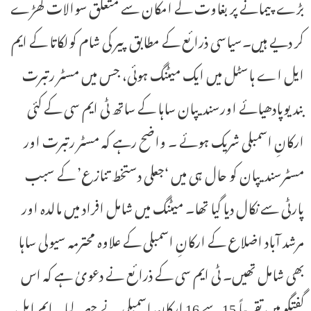
بڑے پیمانے پر بغاوت کے امکان سے متعلق سوالات کھڑے
کر دیے ہیں۔سیاسی ذرائع کے مطابق پیر کی شام کولکاتا کے ایم
ایل اے ہاسٹل میں ایک میٹنگ ہوئی، جس میں مسٹر رتبرت
بندیوپادھیائے اورسندیپان ساہا کے ساتھ ٹی ایم سی کے کئی
ارکانِ اسمبلی شریک ہوئے ۔ واضح رہے کہ مسٹر رتبرت اور
مسٹرسندیپان کو حال ہی میں ‘جعلی دستخط تنازع’ کے سبب
پارٹی سے نکال دیا گیا تھا۔ میٹنگ میں شامل افراد میں مالدہ اور
مرشد آباد اضلاع کے ارکانِ اسمبلی کے علاوہ محترمہ سیولی ساہا
بھی شامل تھیں۔ ٹی ایم سی کے ذرائع نے دعویٰ ہے کہ اس
گفتگو میں تقریباً 15 سے 16 ارکانِ اسمبلی نے حصہ لیا۔ ایم ایل