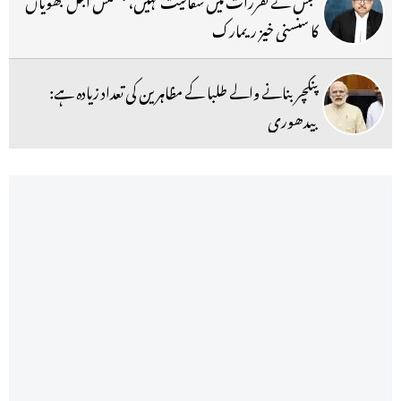
کا سنسنی خیز ریمارک
پنکچر بنانے والے طلبا کے مظاہرین کی تعداد زیادہ ہے:
بیدھوری