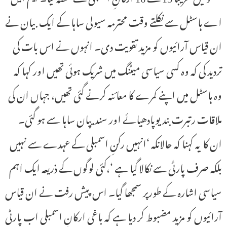
اے ہاسٹل سے نکلتے وقت محترمہ سیولی ساہا کے ایک بیان نے
ان قیاس آرائیوں کو مزید تقویت دی۔ انہوں نے اس بات کی
تردید کی کہ وہ کسی سیاسی میٹنگ میں شریک ہوئی تھیں اور کہا کہ
وہ ہاسٹل میں اپنے کمرے کا معائنہ کرنے گئی تھیں، جہاں ان کی
ملاقات رتبرت بندیوپادھیائے اور سندیپان ساہا سے ہو گئی۔
ان کا یہ کہنا کہ حالانکہ ‘انہیں رکنِ اسمبلی کے عہدے سے نہیں
بلکہ صرف پارٹی سے نکالا گیا ہے ‘،کئی لوگوں کے ذریعہ ایک اہم
سیاسی اشارہ کے طورپر سمجھا گیا۔ اس پیش رفت نے ان قیاس
آرائیوں کو مزید مضبوط کر دیا ہے کہ باغی ارکانِ اسمبلی اب پارٹی