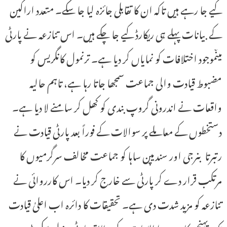
کیے جا رہے ہیں تاکہ ان کا تقابلی جائزہ لیا جا سکے۔ متعدد اراکین
کے بیانات پہلے ہی ریکارڈ کیے جا چکے ہیں۔ اس تنازعہ نے پارٹی
میںموجود اختلافات کو نمایاں کر دیا ہے۔ ترنمول کانگریس کو
مضبوط قیادت والی جماعت سمجھا جاتا رہا ہے، تاہم حالیہ
واقعات نے اندرونی گروپ بندی کو کھل کر سامنے لا دیا ہے۔
دستخطوں کے معاملے پر سوالات کے فوراً بعد پارٹی قیادت نے
رتبرتا بنرجی اور سندیپن ساہا کو جماعت مخالف سرگرمیوں کا
مرتکب قرار دے کر پارٹی سے خارج کر دیا۔ اس کارروائی نے
تنازعہ کو مزید شدت دی ہے۔ تحقیقات کا دائرہ اب اعلیٰ قیادت