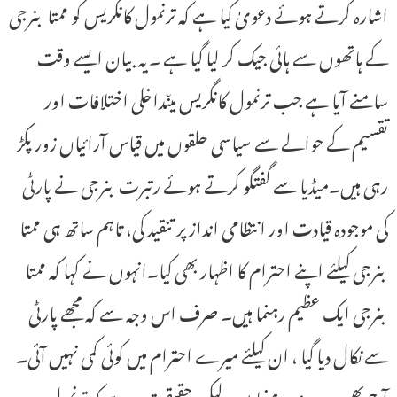
اشارہ کرتے ہوئے دعویٰ کیا ہے کہ ترنمول کانگریس کو ممتا بنرجی
کے ہاتھوں سے ہائی جیک کر لیا گیا ہے ۔یہ بیان ایسے وقت
سامنے آیا ہے جب ترنمول کانگریس میںداخلی اختلافات اور
تقسیم کے حوالے سے سیاسی حلقوں میں قیاس آرائیاں زور پکڑ
رہی ہیں۔میڈیا سے گفتگو کرتے ہوئے رتبرت بنرجی نے پارٹی
کی موجودہ قیادت اور انتظامی انداز پر تنقید کی، تاہم ساتھ ہی ممتا
بنرجی کیلئے اپنے احترام کا اظہار بھی کیا۔انہوں نے کہا کہ ممتا
بنرجی ایک عظیم رہنما ہیں۔ صرف اس وجہ سے کہ مجھے پارٹی
سے نکال دیا گیا ، ان کیلئے میرے احترام میں کوئی کمی نہیں آئی۔
آج بھی وہ میری رہنما ہیں، لیکن حقیقت یہ ہے کہ ترنمول