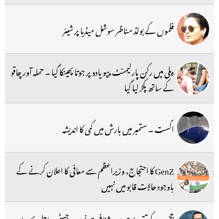
فلموں کے بولڈ مناظر سوشل میڈیا پر شیئر
دہلی میں رکن پارلیمنٹ پپو یادو پر جوتا پھینکا گیا ۔ حملہ آور چاقو
کے ساتھ پکڑ لیا گیا
اگست ۔ ستمبر میں بارش میں کمی کا اندیشہ
GenZ کا احتجاج، وزیراعظم سے معافی کا اعلان کرنے کے
باوجود حالات قابو میں نہیں
ججس کے تقررات میں شفافیت نہیں، جسٹس اجل بھویاں