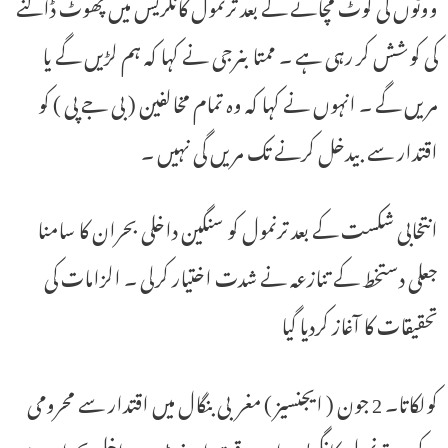
ووٹوں کی لوٹ مچانے کے بعد ترنمول کانگریس میں پھوٹ ڈالنے
کی کوشش کر رہی ہے ۔ ممتابنرجی نے کہا کہ ہم لڑیں گے یا
مریں گے ۔ انہوں نے کہا کہ وہ تمام مخالفین ( بی جے پی ) کو
اقتدار سے بیدخل کرنے تک مریں گی نہیں ۔
انتخابی شکست کے بعد ترنمول کو سنگین داخلی بحران کا سامنا
جعلی دستخط کے تنازعہ نے شدت اختیار کرلی ۔ الزامات کی
تحقیقات کا آغاز کردیا گیا
کولکاتا۔ 2 جون ( ایجنسیز ) مغربی بنگال میں اقتدار سے محرومی