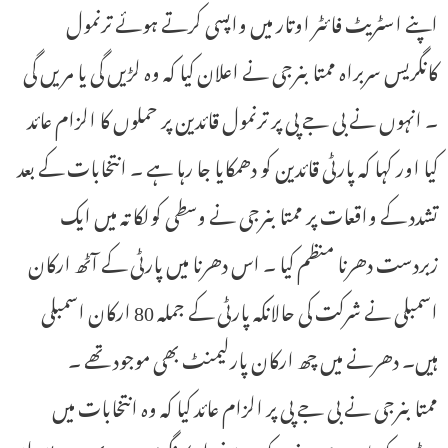
اپنے اسٹریٹ فائٹر اوتار میں واپسی کرتے ہوئے ترنمول
کانگریس سربراہ ممتابنرجی نے اعلان کیا کہ وہ لڑیں گی یا مریں گی
۔ انہوں نے بی جے پی پر ترنمول قائدین پر حملوں کا الزام عائد
کیا اور کہا کہ پارٹی قائدین کو دھمکایا جا رہا ہے ۔ انتخابات کے بعد
تشدد کے واقعات پر ممتابنرجی نے وسطی کولکاتہ میں ایک
زبردست دھرنا منظم کیا ۔ اس دھرنا میں پارٹی کے آٹھ ارکان
اسمبلی نے شرکت کی حالانکہ پارٹی کے جملہ 80 ارکان اسمبلی
ہیں۔ دھرنے میں چھ ارکان پارلیمنٹ بھی موجود تھے ۔
ممتابنرجی نے بی جے پی پر الزام عائد کیا کہ وہ انتخابات میں