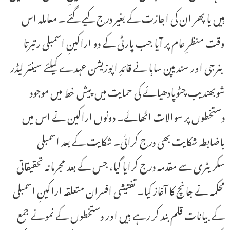
ہیں یا پھر ان کی اجازت کے بغیر درج کیے گئے ۔ معاملہ اس
وقت منظرِ عام پر آیا جب پارٹی کے دو اراکینِ اسمبلی رتبرتا
بنرجی اور سندیپن ساہا نے قائدِ اپوزیشن عہدے کیلئے سینئر لیڈر
شوبھندیب چٹوپادھیائے کی حمایت میں پیش خط میں موجود
دستخطوں پر سوالات اٹھائے۔ دونوں اراکین نے اس میں
باضابطہ شکایت بھی درج کرائی۔ شکایت کے بعد اسمبلی
سکریٹری سے مقدمہ درج کرایا گیا، جس کے بعد مجرمانہ تحقیقاتی
محکمہ نے جانچ کا آغاز کیا۔ تفتیشی افسران متعلقہ اراکینِ اسمبلی
کے بیانات قلم بند کر رہے ہیں اور دستخطوں کے نمونے جمع