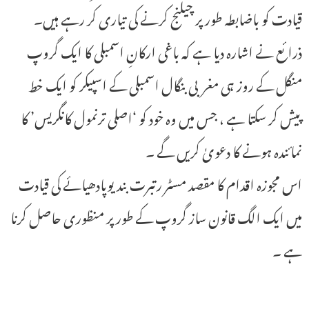
قیادت کو باضابطہ طور پر چیلنج کرنے کی تیاری کر رہے ہیں۔
ذرائع نے اشارہ دیا ہے کہ باغی ارکانِ اسمبلی کا ایک گروپ
منگل کے روز ہی مغربی بنگال اسمبلی کے اسپیکر کو ایک خط
پیش کر سکتا ہے ، جس میں وہ خود کو ‘اصلی ترنمول کانگریس’ کا
نمائندہ ہونے کا دعویٰ کریں گے ۔
اس مجوزہ اقدام کا مقصد مسٹر رتبرت بندیوپادھیائے کی قیادت
میں ایک الگ قانون ساز گروپ کے طور پر منظوری حاصل کرنا
ہے ۔