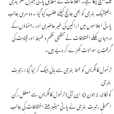
تک پہنچ چکا ہے۔ اطلاعات کے مطابق پارٹی جنرل سکریٹری
ابھیشیک بنرجی کو بھی جانچ کیلئے طلب کیا گیا ۔ دوسری جانب
پارٹی اجلاسوں میں اراکین کی غیر حاضری اور رہنماؤں کے
درمیان کھلے اختلافات نے تنظیمی نظم و ضبط اور قیادت کی
گرفت پر سوالات کھڑے کر دیے ہیں۔
ترنمول کانگریس کو ممتا بنرجی سے ہائی جیک کر لیا گیا : رتبرت
بنرجی
کولکاتہ، 2 جون (یو این آئی) ترنمول کانگریس سے معطل رکنِ
اسمبلی رتبرت بنرجی نے پارٹی میںبڑھتے اختلافات کی جانب