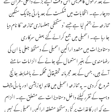
کے بعد ترنمول کانگریس اس وقت اپنے بڑے داخلی بحران سے
دوچار ہے۔ انتخابات میں شکست کے بعد پارٹی میںایک سنگین
تنازعہ نے جنم لیا ہے جسے ’دستخطی جعلسازی تنازعہ‘ کا نام دیا
جا رہا ہے۔ اسمبلی میں جمع کرائے گئے بعض سرکاری
دستاویزات میں متعدد اراکینِ اسمبلی کے دستخط جعلی یا ان کی
رضامندی کے بغیر استعمال کیے جانے کے الزامات سامنے
آئے ہیں، جس کے بعد مجرمانہ تحقیقاتی محکمہ نے باضابطہ جانچ
شروع کر دی ۔ یہ تنازعہ اسمبلی میں قائدِ اپوزیشن اور پارٹی چیف
وہپ کے تقرر کیلئے داخل دستاویزات سے متعلق ہے۔ الزام
ہے کہ ان کاغذات پر کئی دستخط متعلقہ اراکینِ اسمبلی کے نہیں