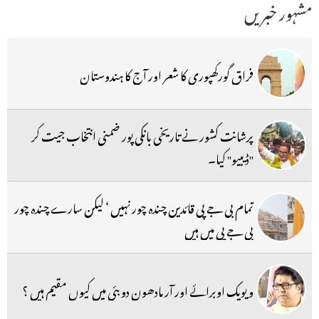
مشہور خبریں
فراق گورکھپوری کا شعر اور آج کا ہندوستان
پرشانت کشور نے تاریخی بانکی پور ضمنی انتخاب جیت کر
''ڈیبیو'' کیا۔
تمام بی جے پی قائدین چندہ چور نہیں ‘ لیکن سارے چندہ چور
بی جے پی میں ہیں
ویویک اوبرائے اور آر مادھون دوبئی میں کیوں مقیم ہیں ؟