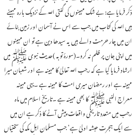
ذکر فرمایا ہے: بے شک مہینوں کی گنتی اللہ کے نزدیک بارہ مہینے
ہیں اللہ کی کتاب میں جب سے اس نے آسمان اور زمین بنائے
ان میں چار حرمت والے ہیں یہ سیدھا دین ہے تو ان مہینوں
میں اپنی جان پر ظلم نہ کرو۔(سورۂ توبہ )حدیث نبوی ﷺ میں
ارشاد فرمایا گیا ہے کہ رجب اللہ تعالیٰ کا مہینہ ہے اور شعبان میرا
مہینہ ہے اور رمضان میری امت کا مہینہ ہے ۔یہی مہینہ
معراج النبی ﷺ کا بھی مہینہ ہے ۔تاریخ اسلام میں ماہ
رجب میں متعدد تاریخی واقعات پیش آنے کا ذکر ہے ان میں
سے ایک ہجرت حبشہ اولیٰ ہے‘ جب مسلمان اہل مکہ کی سختیاں