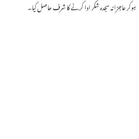
ہوکر عاجزانہ سجدہ شکر ادا کرنے کا شرف حاصل کیا۔