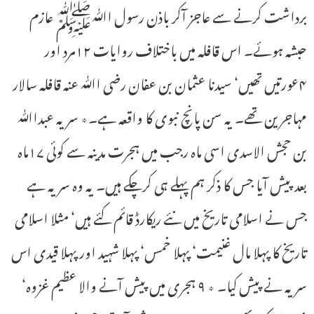
برداشت کرنے سے عاجز آکر باذن رسول اﷲﷺ عازم
حبشہ ہوئے۔ اس قافلہ میں باختلاف روایات ۱۲مرد اور
۴عورتیں تھیں‘ سیدنا عثمان بن عفان رضی اﷲ عنہ قافلہ سالار
مہاجرین تھے۔ یہ سن پانچ نبوی کا واقعہ ہے۔٭ سریہ عبداﷲ
بن حجش الاسدی اسی ماہ رجب میں ہجرت مدینہ سے کوئی ۱۷ماہ
بعد پیش آیا جس کا ذکر ہم پہلے ہی کرچکے ہیں۔ یہ وہ سریہ ہے
جس نے اسلامی تاریخ میں نئے ریکارڈ قائم کئے ہیں‘ مثلا اسلامی
تاریخ کا پہلا مال غنیمت‘ پہلا خمس‘ پہلا شہید اور پہلا قیدی اس
سریہ نے پیش کیا۔ ٭ ۹ ہجری میں پیش آنے والا عظیم غزوہ‘