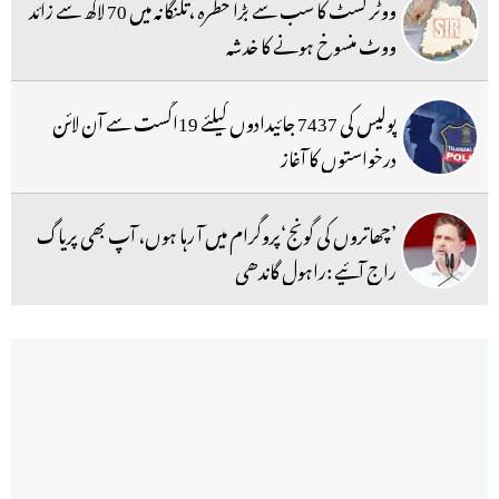
ووٹر لسٹ کا سب سے بڑا خطرہ ،تلنگانہ میں 70 لاکھ سے زائد
ووٹ منسوخ ہونے کا خدشہ
پولیس کی 7437 جائیدادوں کیلئے 19اگست سے آن لائن
درخواستوں کا آغاز
’چھاتروں کی گونج‘پروگرام میں آ رہا ہوں، آپ بھی پریاگ
راج آئیے :راہول گاندھی