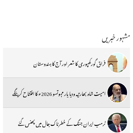
مشہور خبریں
فراق گورکھپوری کا شعر اور آج کا ہندوستان
امیت شاہ بھارتیہ ودیا پار مہوتسو 2026ء کا افتتاح کرینگے
ٹرمپ ایران جنگ کے خطرناک جال میں پھنس گئے