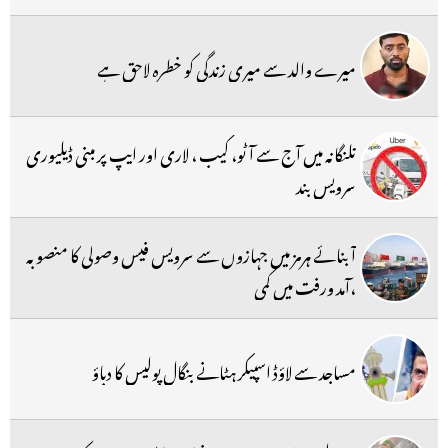
میرے والد سے میری زندگی کو خطرہ لاحق ہے
تلنگانہ میں آج سے آٹو، کیب ، لاری اور ایپ پر مبنی ڈیلیوری
سرویس بند
آبنائے ہرمز میں جہازوں سے سرویس فیس وصولی کا منصوبہ
،آمد ورفت میں کمی
مساجد سے لاؤڈ اسپیکر ہٹانے بنگال پولیس کا دباؤ