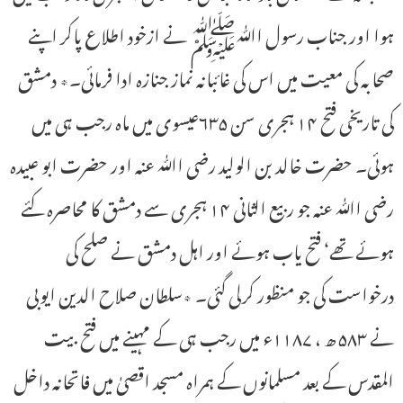
ہوا اور جناب رسول اﷲﷺ نے ازخود اطلاع پاکر اپنے
صحابہ کی معیت میں اس کی غائبانہ نماز جنازہ ادا فرمائی۔٭ دمشق
کی تاریخی فتح ۱۴ ہجری سن ۶۳۵عیسوی میں ماہ رجب ہی میں
ہوئی۔ حضرت خالد بن الولید رضی اﷲ عنہ اور حضرت ابو عبیدہ
رضی اﷲ عنہ جو ربیع الثانی ۱۴ ہجری سے دمشق کا محاصرہ کئے
ہوئے تھے‘ فتح یاب ہوئے اور اہل دمشق نے صلح کی
درخواست کی جو منظور کرلی گئی۔ ٭سلطان صلاح الدین ایوبی
نے ۵۸۳ ھ ، ۱۱۸۷ء میں رجب ہی کے مہینے میں فتح بیت
المقدس کے بعد مسلمانوں کے ہمراہ مسجد اقصیٰ میں فاتحانہ داخل