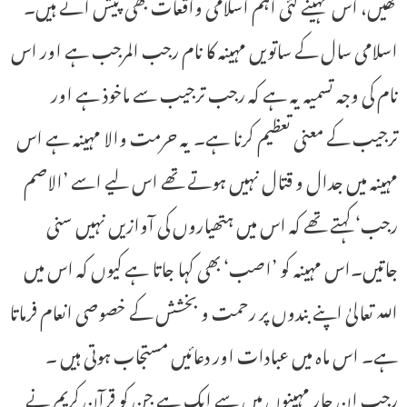
تھیں، اس مہینے کئی اہم اسلامی واقعات بھی پیش آئے ہیں۔
اسلامی سال کے ساتویں مہینہ کا نام رجب المرجب ہے اور اس
نام کی وجہ تسمیہ یہ ہے کہ رجب ترجیب سے ماخوذ ہے اور
ترجیب کے معنی تعظیم کرنا ہے۔ یہ حرمت والا مہینہ ہے اس
مہینہ میں جدال و قتال نہیں ہوتے تھے اس لیے اسے ’الاصم
رجب‘ کہتے تھے کہ اس میں ہتھیاروں کی آوازیں نہیں سنی
جاتیں۔اس مہینہ کو ’اصب‘ بھی کہا جاتا ہے کیوں کہ اس میں
اللہ تعالیٰ اپنے بندوں پر رحمت و بخشش کے خصوصی انعام فرماتا
ہے۔ اس ماہ میں عبادات اور دعائیں مستجاب ہوتی ہیں ۔
رجب ان چار مہینوں میں سے ایک ہے جن کو قرآن کریم نے