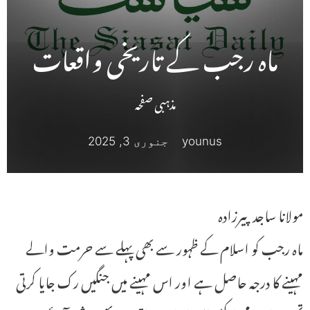
ماہ رجب کے تاریخی واقعات
مذہبی صفحہ
younus
جنوری 3, 2025
مولانا ساجد پیرزادہ
ماہ رجب کو اسلام کے ظہور سے بھی پہلے سے حرمت والے
مہینے کا درجہ حاصل ہے اور اس مہینے میں جنگیں رک جایا کرتی