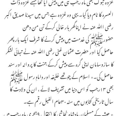
غزوہ تبوک بھی ماہ رجب ہی میں پیش آیا تھا جسے غزوہ ذات
العسرہ کا نام دیا گیا۔ یہی وہ غزوہ ہے جس میں سیدنا صدیق اکبر
رضی اﷲ عنہ نے اپناگھر بار خالی کرکے تن من دھن
حضورﷺ کی خدمت میں پیش کرنے کا شرف ایک بار پھر
حاصل کیا اور حضرت عثمان غنی رضی اﷲ عنہ نے تہائی لشکر
کا سازوسامان اپنی گرہ سے پیش کرکے جنت کا پروانہ اور سند
حاصل کی۔٭ اسلام کے چوتھے خلیفہ اور دامادِ رسول ﷺ
بھی ۱۳رجب کو اس دنیا میں تشریف لائے ، ان کی ولادت کا
سال تاریخی کتابوں میں سنہ ۳۰عام الفیل رقم ہے۔
٭ حبشہ کے مسلمان بادشاہ نجاشی کا انتقال ۹ہجری ماہ رجب میں