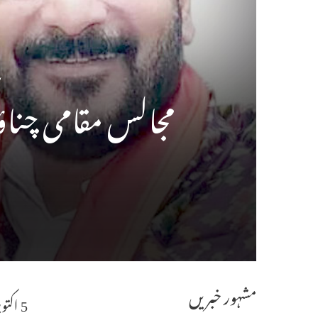
مجالس مقامی چناؤ
مشہور خبریں
5 اک