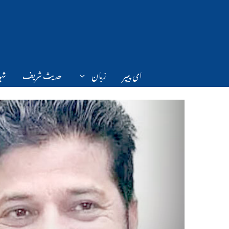
Ski
t
conten
ای پیپر
زبان
حدیث شریف
شہر