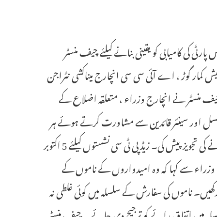
ارٹی کی کامیابی کو یقینی بنانے کیلئے چیف منسٹر
کمار گوڑ ، اے آئی سی سی انچارج میناکشی نٹراجن
چیف منسٹر نے انچارج وزراء ، متعلقہ اضلاع کے
کونسل اور سینئر قائدین سے مشاورت کرتے ہوئے ہر
زیڈ پی ٹی سی نشست کے لئے امیداور کے طورپر تین ناموں کی سفارش کرنے کی تجویز پیش کی۔ زیڈ پی ٹی سی نشستوں کیلئے 5 اکتوبر
وزراء سے کہا کہ وہ امیدواروں کے ناموں کے
 رکھیں۔ ناموں کی سفارش کے سلسلہ میں کوئی غلطی نہ
لہ میں اتفاق رائے کو ترجیح دی جائے ۔ چیف منسٹر