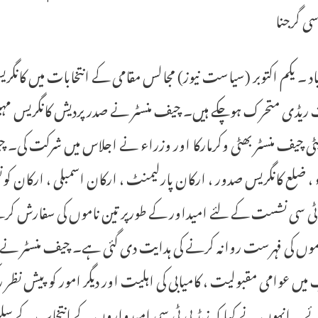
 سی گرجنا
اد ۔ یکم اکتوبر (سیاست نیوز) مجالس مقامی کے انتخابات میں کانگریس پ
ریڈی متحرک ہوچکے ہیں۔ چیف منسٹر نے صدر پردیش کانگریس مہیش 
ٹی چیف منسٹر بھٹی وکرمارکا اور وزراء نے اجلاس میں شرکت کی۔ 
، ضلع کانگریس صدور ، ارکان پارلیمنٹ ، ارکان اسمبلی ، ارکان 
موں کی فہرست روانہ کرنے کی ہدایت دی گئی ہے۔ چیف منسٹر نے 
 میں عوامی مقبولیت ، کامیابی کی اہلیت اور دیگر امور کو پیش نظر
ے ۔ انہوں نے کہا کہ زیڈ پی ٹی سی امیدواروں کے انتخاب کے سلس