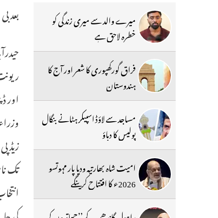
بعد بی
میرے والد سے میری زندگی کو
خطرہ لاحق ہے
حیدرآب
فراق گورکھپوری کا شعر اور آج کا
ریونت 
ہندوستان
اور ڈپ
مساجد سے لاؤڈ اسپیکر ہٹانے بنگال
وزراء 
پولیس کا دباؤ
تک نا
امیت شاہ بھارتیہ ودیا پار مہوتسو
2026ء کا افتتاح کرینگے
انتخاب
کی جائ
راہول گاندھی کے ’’چھاتروں کی