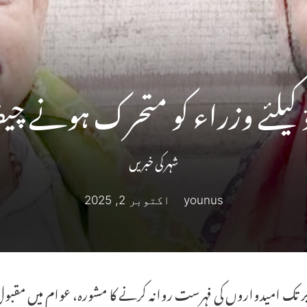
 کیلئے وزراء کو متحرک ہونے چیف
شہر کی خبریں
younus
اکتوبر 2, 2025
توبر تک امیدواروں کی فہرست روانہ کرنے کا مشورہ، عوام میں مقبول 