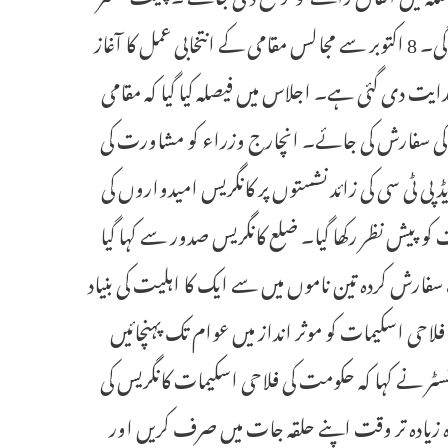
نے واضح کیا کہ امیدواروں کو کامیاب بنانا انچارج وزراء کی ذمہ داری ہوگی۔ 8 اکتوبر سے مجالس مقامی کے انتخابی عمل کا آغاز
نے کی ہدایت دی گئی ہے۔ اجلاس میں فیصلہ کیا گیا کہ مقامی
ں کی سفارش کی جائے۔ انچارج وزراء کو مشاورت کی
ڈ پی ٹی سی کی زائد نشستوں پر کانگریس امیدواروں کی
وں کے انتخاب میں 42 فیصد بی سی تحفظات کو پیش نظر رکھا گیا۔ ضلع کانگریس صدور سے کہا گیا
ے سفارش کردہ تین ناموں میں سے ایک کا اہلیت کی بنیاد
فلاحی اسکیمات کو موثر انداز میں عوام تک پہنچائیں
نسٹر نے کہا کہ حکومت کی فلاحی اسکیمات کانگریس کی
وہ زیادہ تر وقت اپنے حلقہ جات میں صرف کریں اور