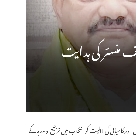
 منسٹر کی ہدایت
اور کامیابی کی اہلیت کو انتخاب میں ترجیح،دسہرہ کے