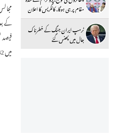
مجالس 
مقام پر ہی ہوگا، کانگریس کا اعلان
ٹرمپ ایران جنگ کے خطرناک
فیصد ت
جال میں پھنس گئے
میں 42 فیصد تحفظات کا وعدہ کیا تھا ۔ بارش کے پیش نظر کاما ریڈی میں بی سی طبقات کے جلسہ عام کو ملتوی کرنا پڑا۔1