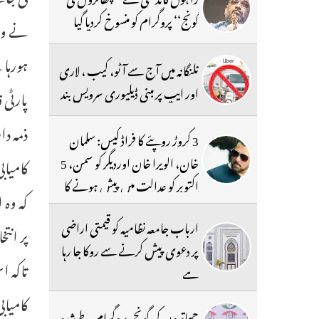
گونج‘‘ پروگرام کو منسوخ کردیا گیا
تلنگانہ میں آج سے آٹو، کیب ، لاری
اور ایپ پر مبنی ڈیلیوری سرویس بند
پارٹی 
ذمہ دا
3 کروڑ روپئے کا فراڈ کیس: سلمان
خان، الویرا خان اوردیگر کو سمن، 5
اکتوبر کو عدالت میں پیش ہونے کا
کہ وہ 
حکم
ارباب جامعہ نظامیہ کو قیمتی اراضی
پر انت
پر دعوی پیش کرنے سے روکا جا رہا
تاکہ ا
ہے
کامیاب
چھاتروں کی گونج،پروگرام طے شدہ