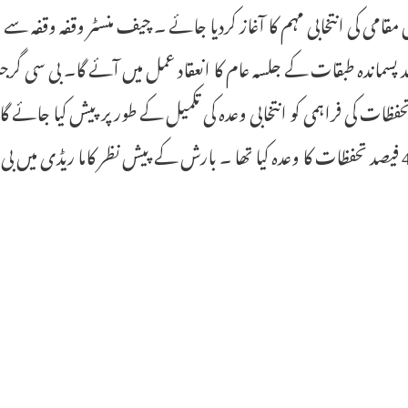
مقامی کی انتخابی مہم کا آغاز کردیا جائے ۔ چیف منسٹر وقفہ وقفہ سے 
حفظات کی فراہمی کو انتخابی وعدہ کی تکمیل کے طور پر پیش کیا جائے