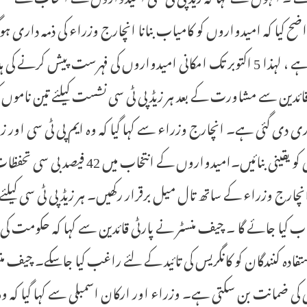
ہورہا ہے ، لہذا 5 اکتوبر تک امکانی امیدواروں کی فہرست پیش کر
قائدین سے مشاورت کے بعد ہر زیڈ پی ٹی سی نشست کیلئے تین نامو
ری دی گئی ہے۔ انچارج وزراء سے کہا گیا کہ وہ ایم پی ٹی سی اور زی
کامیابی کو یقینی بنائیں۔امیدوار
انچارج وزراء کے ساتھ تال میل برقرار رکھیں۔ ہر زیڈ پی ٹی سی کیلئ
خاب کیا جائے گا ۔ چیف منسٹر نے پارٹی قائدین سے کہا کہ حکومت کی 
ستفادہ کنندگان کو کانگریس کی تائید کے لئے راغب کیا جاسکے۔ چیف م
ی کی ضمانت بن سکتی ہے۔ وزراء اور ارکان اسمبلی سے کہا گیا کہ 