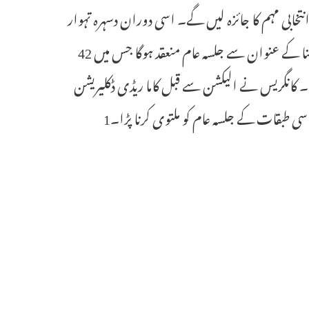
انتخابی مہم کا جائزہ لیں گے۔ اسی دوران دسہرہ تہوار
کے بعد پسماندہ طبقات کے جلسہ عام کا انعقاد عمل میں آئے گا۔ بی سی گرجنا کے عنوان سے جلسہ عام منعقد ہوگا جس میں 42
 گا۔ کانگریس نے الیکشن سے قبل کاما ریڈی ڈکلیریشن