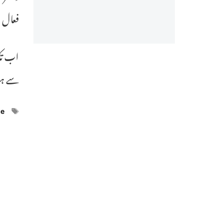
فعال معاملات446
سے ہوئی ہیں۔ 
ags
ge