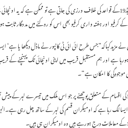
اگر کویڈ19کے قواعد کی خلاف ورزی کی جاتی ہے تو ممکن ہے کہ یہ او
 کرفیو اور ہفتہ واری کرفیو بھی اس کو روکنے میں مد دگار ثابت
نے مزیدکہاکہ”جس طرح ائی ائی ٹی کانپور نے ماڈل دیکھا یا ہے‘ ای
ورہا ہے اور ہم مستقبل قریب میں اپنی اونچائی تک پہنچنے کے قر
 موجودگی کا امکان ہے“۔
کویڈ19کی اقسام کے متعلق پوچھنے پر جو اس ملک میں تیسرے لہر کے پیش
 ایسالگ رہا ہے کہ اومیکران قسم کی لہر کے ساتھ چل رہی ہے۔انہوں