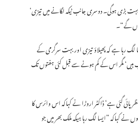
نچائی بہت بڑی ہوگی۔ دوسری جانب ٹیکہ لگانے میں تیزی‘
 ہوں گے“۔
سا لگ رہا ہے کہ پھیلاؤ تیزی اور بہت سرگرمی کے
یب ہیں‘ مگر اس کے کم ہونے سے قبل کئی ہفتوں تک
 نظر پائی گئی ہے‘ ڈاکٹر اروڑا نے کہاکہ اس وائرس کا
 نے کہاکہ ”ایسا لگ رہا ہیکہ ملک بھر میں جو