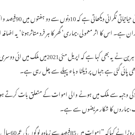
ابتدائی حیاتیاتی
ان ہے۔ اس کا اثر معمولی بیماری‘ گھر کا ہر فرد متاثرہونا‘ یہ اضاف
تاہم ماہرین نے یہ بھی کہا ہے کہ اپری
 پائی گئی ہے جہاں پر ڈیلٹا وباء پہلے سے چل رہی ہے۔
کویڈ19کی وجہہ سے ملک میں ہونے والی اموات کے متعلق بات کرتے ہوئے
 بیماروں کا شکار مریضوں سے ہے۔