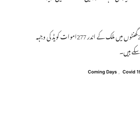
اب تک ملک میں 4461اومیکران کے معاملات درج ہوئے ہیں۔ پچھلے 24گھنٹوں میں ملک کے اندر 277اموات کویڈ کی وجہہ
Coming Days
,
Covid 1