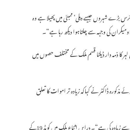
 نگرانی دیکھاتی ہے کہ 10دنوں سے دو ہفتوں میں 90فیصد وائرس بڑے شہروں جیسے دہلی‘ ممبئی میں پھیلا ہے وہ
ہ اومیکران کی وجہہ سے چلتاہوا دیکھ رہا ہے“۔
ل مئی2021میں ملک میں ائی دوسری لہر کا ذمہ دار ڈیلٹا قسم ملک کے مختلف حصوں میں
 مذکورہ ڈاکٹر نے کہاکہ زیادہ تر اموات کا تعلق
ڈاکٹر اروڑا نے کہاکہ ”اموات میں 85فیصد سے زیادہ لوگوں کی عمر60سال سے زیادہ کی ہے“۔ درایں اثناء ملک میں کویڈ 19کے