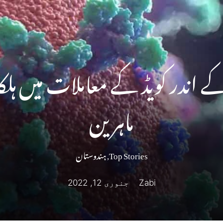
 اندر کویڈ کے معاملات میں ہلکا 
ماہرین
Top Stories
,
ہندوستان
Zabi
جنوری 12, 2022