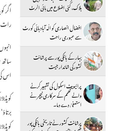
ہلاک، کئی اضلاع میں ہائی الرٹ
رات کے
افضال انصاری کو الٰہ آباد ہائی کورٹ
سے عبوری راحت
انہوں 
بہار کے بانکی پور سے پرشانت
ساتھ ہ
کشورکی شاندار جیت
اس کی
پرائیویٹ اسکول کی تشہیر کرنے
والے کھمم کے سرکاری ٹیچر نے
استعفیٰ دے دیا۔
برتاؤ‘
پرشانت کشور نے تاریخی بانکی پور
کویڈ19کے معاملات درج ہورہے ہیں وہ اومیکران ہی ہیں۔