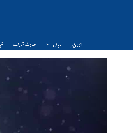
Ski
t
conten
ای پیپر
زبان
حدیث شریف
شہر