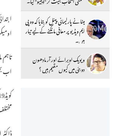
ضمنی انتخاب جیت کر ''ڈیبیو'' کیا۔
میٹا نے پارلیمانی پینل کو بتایا کہ وہ پی
ایم ویڈیو پر معافی مانگنے کے لیے تیار
اومیکر
ہیں۔
ویویک اوبرائے اور آر مادھون
دوبئی میں کیوں مقیم ہیں ؟
اب بھی
مختلف