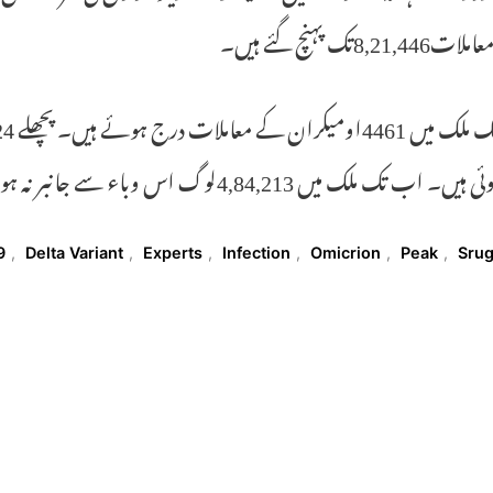
8,21,تک پہنچ گئے ہیں۔
اب تک ملک میں 4,84,213لوگ اس وباء سے جانبر نہ ہوسکے ہیں۔
T
9
,
Delta Variant
,
Experts
,
Infection
,
Omicrion
,
Peak
,
Sru