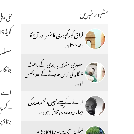
مشہور خبریں
کویڈ19کے مناسب طریقہ کار اورٹیکہ وباء کے پھیلاؤ کو روکنے میں مدد کرے گا‘ اعلی صحت ماہرین کا یہ کہنا ہے۔
فراق گورکھپوری کا شعر اور آج کا
ہندوستان
سعودی سفری پابندی کے باعث
جانکاری دی ہے کہ پ
تلنگانہ کی نرس حادثے کے بعد پھنس
گئی۔
اے ای
کرائے کے پیسے نہیں: محمد قدیر کی
بیمار بیوہ مدد کی تلاش میں ۔
برتاؤپ
گینگسٹر سجیت سنہا انکاؤنٹرمیں