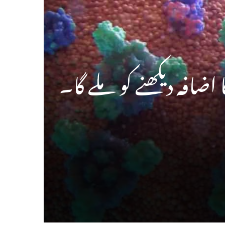
اضافہ دیکھنے کو ملے گا۔