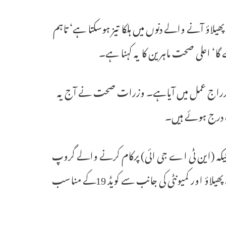
ن میں پھیلاؤ آنے والے دنوں میں ہلکا تیز ہوسکتا ہے‘ تاہم
ڈ 19کے 1.5لاکھ نئے معاملات کا اندراج عمل میں آیاہے۔ وزرات صحت نے آج یہ
یکہ (این ٹی اے جی ائی) پرکام کرنے والے گروپ
کے چیرمن ڈاکٹر این کے اروڑا نے کہاکہ ”اونچائی کا انحصار وائر س کے پھیلاؤ اور کمیونٹی کی جانب سے کویڈ 19کے مناسب