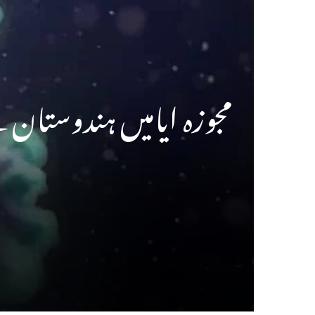
مجوزہ ایامیں ہندوستان کے