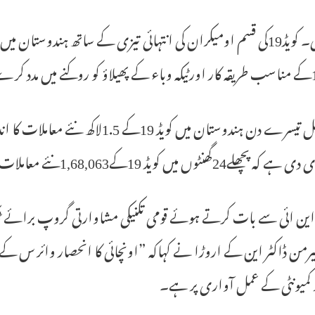
نئی دہلی۔ کویڈ19کی قسم اومیکران کی انتہائی تیزی کے ساتھ ہندوستا
مسلسل تیسرے دن ہندوستان میں کوی
چھلے24گھنٹوں میں کویڈ 19کے1,68,063نئے معاملات درج ہوئے ہیں۔
ن ائی سے بات کرتے ہوئے قومی تکنیکی مشاوارتی گروپ برائے ٹ
ر کمیونٹی کے عمل آواری پر ہے۔