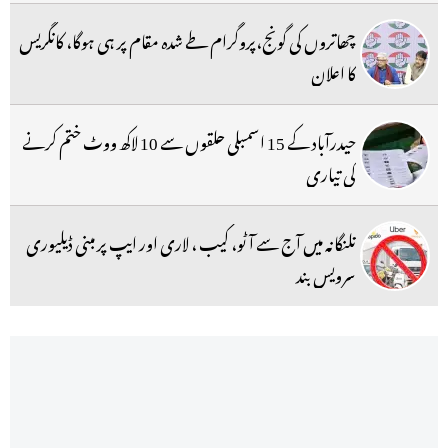
چھاتروں کی گونج،پروگرام طے شدہ مقام پر ہی ہوگا، کانگریس
کا اعلان
حیدرآباد کے 15 اسمبلی حلقوں سے 10 لاکھ ووٹ ختم کرنے
کی تیاری
تلنگانہ میں آج سے آٹو، کیب ، لاری اور ایپ پر مبنی ڈیلیوری
سرویس بند