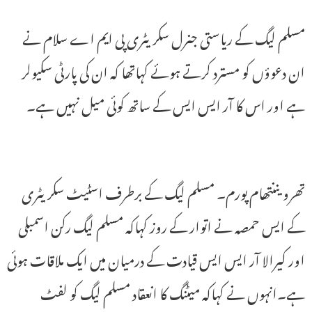
مسلم لیگ کے ریاستی جنرل سکریٹری پی ایم اے سلام نے
ان دعوؤں کو مسترد کرتے ہوئے کہاتھا کہ ان کی پارٹی سکیولر
ہے اور اس کا آر ایس ایس کے ساتھ کوئی میل نہیں ہے۔
تھرویننتھام پورم۔ مسلم لیگ کے برطرف اسٹیٹ سکریٹری
کے ایس حمصہ نے اتوار کے روز کہاکہ مسلم لیگ رکن اسمبلی
اور کیرالا آر ایس ایس قیادت کے درمیان میں ایک ملاقات ہوئی
ہے۔انہوں نے کہاکہ میٹنگ کا انعقاد مسلم لیگ کو لفٹ