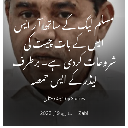
مسلم لیگ کے ساتھ آ ر ایس
ایس کے بات چیت کی
شروعات کردی ہے۔ برطرف
لیڈر کے ایس حمصہ
Top Stories
,
ہندوستان
Zabi
مارچ 19, 2023