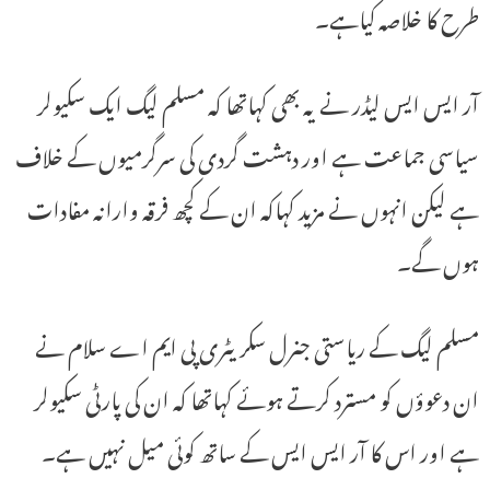
طرح کا خلاصہ کیاہے۔
آر ایس ایس لیڈر نے یہ بھی کہاتھا کہ مسلم لیگ ایک سکیولر
سیاسی جماعت ہے اور دہشت گردی کی سرگرمیوں کے خلاف
ہے لیکن انہوں نے مزید کہاکہ ان کے کچھ فرقہ وارانہ مفادات
ہوں گے۔
مسلم لیگ کے ریاستی جنرل سکریٹری پی ایم اے سلام نے
ان دعوؤں کو مسترد کرتے ہوئے کہاتھا کہ ان کی پارٹی سکیولر
ہے اور اس کا آر ایس ایس کے ساتھ کوئی میل نہیں ہے۔