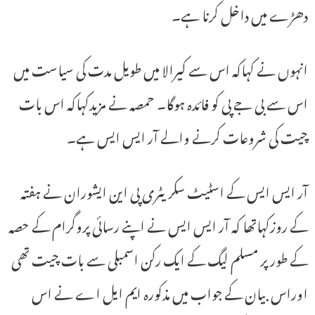
دھڑے میں داخل کرنا ہے۔
انہوں نے کہاکہ اس سے کیرالا میں طویل مدت کی سیاست میں
اس سے بی جے پی کو فائدہ ہوگا۔ حمصہ نے مزیدکہاکہ اس بات
چیت کی شروعات کرنے والے آر ایس ایس ہے۔
آر ایس ایس کے اسٹیٹ سکریٹری پی این ایشوران نے ہفتہ
کے روزکہاتھا کہ آر ایس ایس نے اپنے رسائی پروگرام کے حصہ
کے طور پر مسلم لیگ کے ایک رکن اسمبلی سے بات چیت تھی
اوراس بیان کے جواب میں مذکورہ ایم ایل اے نے اس