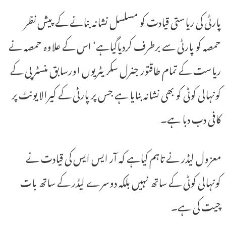
پارٹی کی ریاستی قیادت کو مسلسل نشانہ بنانے کے پیش نظر
حمصہ کو پارٹی سے برطرف کردیاگیاہے‘ اس کے علاوہ حمصہ نے
ریاست کے تمام طاقتور جنرل سکریٹریوں اورسابق منسٹر پی کے
کونہالی کوٹی کو بھی نشانہ بنایا ہے جس پر پارٹی کے کیرالا یونٹ پر
کافی دب دبا ہے۔
معزول لیڈر نے تاہم کیاہے کہ آر ایس ایس کی قیادت نے
کونہالی کوٹی کے ساتھ نہیں بلکہ دوسرے لیڈر کے ساتھ بات
چیت کی ہے۔