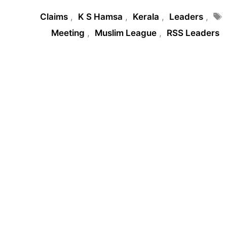
Tags
Claims
,
K S Hamsa
,
Kerala
,
Leaders
,
Meeting
,
Muslim League
,
RSS Leaders