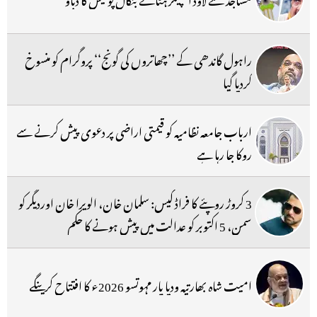
راہول گاندھی کے ’’چھاتروں کی گونج‘‘ پروگرام کو منسوخ
کردیا گیا
ارباب جامعہ نظامیہ کو قیمتی اراضی پر دعوی پیش کرنے سے
روکا جا رہا ہے
3 کروڑ روپئے کا فراڈ کیس: سلمان خان، الویرا خان اوردیگر کو
سمن، 5 اکتوبر کو عدالت میں پیش ہونے کا حکم
امیت شاہ بھارتیہ ودیا پار مہوتسو 2026ء کا افتتاح کرینگے