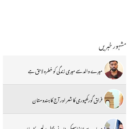
مشہور خبریں
میرے والد سے میری زندگی کو خطرہ لاحق ہے
فراق گورکھپوری کا شعر اور آج کا ہندوستان
مساجد سے لاؤڈ اسپیکر ہٹانے بنگال پولیس کا دباؤ