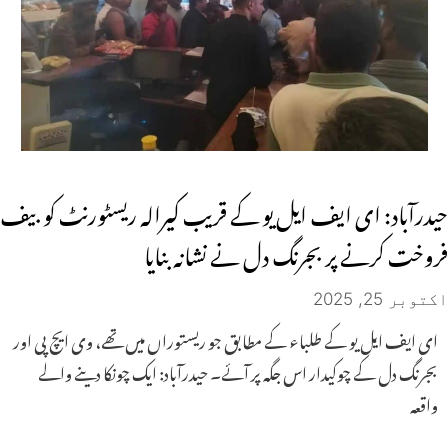
حیدرآباد: ای ایف ایل یو کے قریب کیرالہ ریسٹورنٹ کو بیف
فروخت کرنے پر بجرنگ دل نے نشانہ بنایا
اکتوبر 25, 2025
ای ایف ایل یو کے طلباء کے مطابق جو ریستوراں میں تھے، وی ایچ پی اور
بجرنگ دل کے چوکیدار اس جگہ پر آئے۔ حیدرآباد: ایک چونکا دینے والے
واقعہ