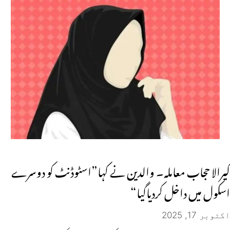
کیرالا حجاب معاملہ۔ والدین نے کہا”اسٹوڈنٹ کو دوسرے
اسکول میں داخل کردیاگیا“
اکتوبر 17, 2025