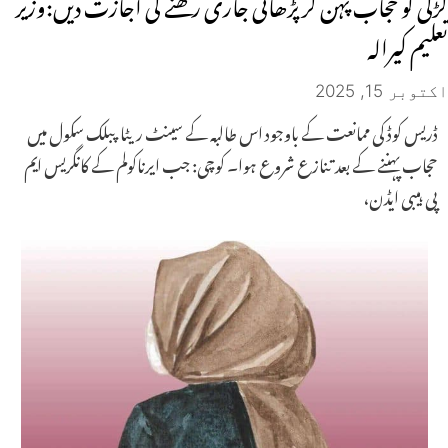
لڑکی کو حجاب پہن کر پڑھائی جاری رکھنے کی اجازت دیں:وزیر
تعلیم کیرالہ
اکتوبر 15, 2025
ڈریس کوڈ کی ممانعت کے باوجود اس طالبہ کے سینٹ ریٹا پبلک سکول میں
حجاب پہننے کے بعد تنازع شروع ہوا۔ کوچی: جب ایرناکولم کے کانگریس ایم
پی ہیبی ایڈن،