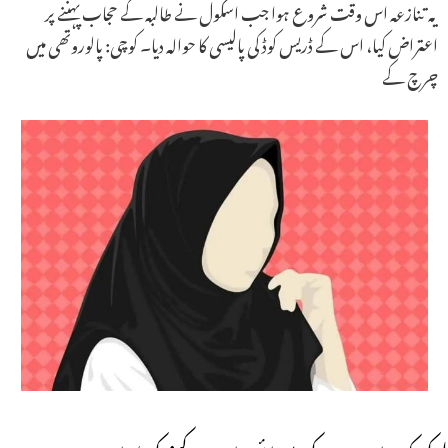
یہ تنازعہ اس وقت شروع ہوا جب اسکول نے طالبہ کے حجاب پہننے پر
اعتراض کیا، اس کے ڈریس کوڈ کی پالیسی کا حوالہ دیا۔ کوچی: پالوروتھی میں
چرچ کے