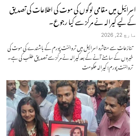
اسرائیل میں مقامی لوگوں کی موت کی اطلاعات کی تصدیق
کے لیے کیرالہ نے مرکز سے کیا رجوع۔
مارچ 22, 2026
تنازعات سے متاثرہ اسرائیل میں ترواننت پورم کے باشندے کی موت کی
خبروں کے سامنے آنے کے بعد کیرالہ نے مرکز سے تصدیق طلب کی ہے۔
ترواننت پورم: کیرالہ حکومت