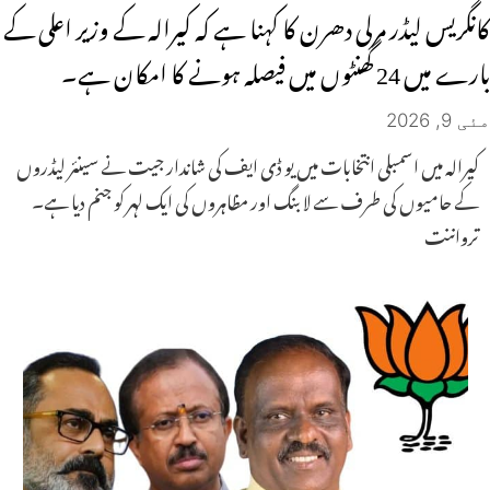
کانگریس لیڈر مرلی دھرن کا کہنا ہے کہ کیرالہ کے وزیر اعلی کے
بارے میں 24 گھنٹوں میں فیصلہ ہونے کا امکان ہے۔
مئی 9, 2026
کیرالہ میں اسمبلی انتخابات میں یو ڈی ایف کی شاندار جیت نے سینئر لیڈروں
کے حامیوں کی طرف سے لابنگ اور مظاہروں کی ایک لہر کو جنم دیا ہے۔
ترواننت