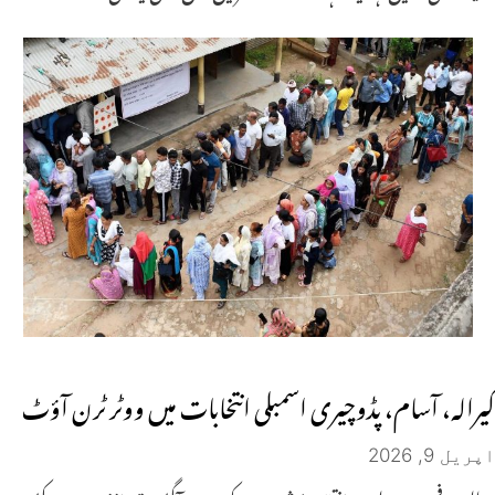
کیرالہ، آسام، پڈوچیری اسمبلی انتخابات میں ووٹر ٹرن آؤٹ
اپریل 9, 2026