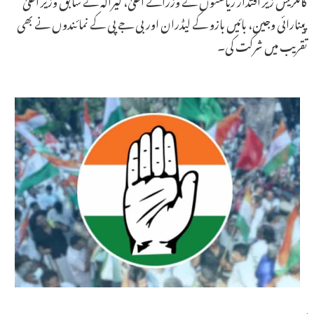
پینارائی وجین، بائیں بازو کے لیڈران اور بی جے پی کے نمائندوں نے بھی
تقریب میں شرکت کی۔