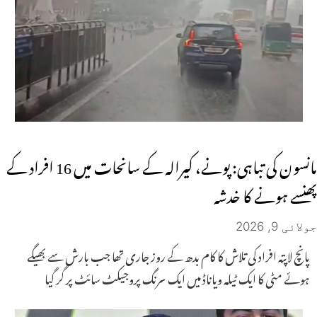
مانسون کی تباہی: پونے، کیرالہ کے سانحات میں 16 افراد کے
پھنسے ہونے کا خدشہ
جولائی 9, 2026
پانچ لاپتہ افراد کی تلاش کا کام بدھ کے روز جاری تھا جب بارش سے بھیگے
ہوئے مٹی کا ایک ٹیلہ ویاناڈ میں ایک سرنگ پروجیکٹ سائٹ پر گر گیا