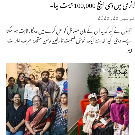
لاٹری میں ڈی ایچ 100,000 جیت لیا۔
نومبر 25, 2025
انہوں نے کہا کہ یہ ان کے مالی مسائل کو حل کرنے میں مددگار ثابت ہو سکتا
ہے۔ دبئی: کیرالہ سے ایک خوش قسمت تارکین وطن متحدہ عرب امارات
(یو