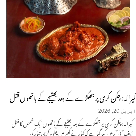
کیرالہ: چکن کری پر جھگڑے کے بعد بھتیجے کے ہاتھوں قتل
اپریل 20, 2026
کیرالہ: چکن کری پر جھگڑے کے بعد بھتیجے کے ہاتھوں ایک شخص کا قتل
ایف آئی آر میں کہا گیا ہے کہ کمار نے گھر میں چکن کری تیار کی