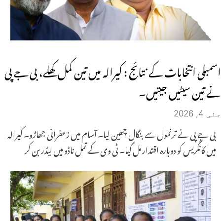
اسمبلی انتخابات کے نتائج : کیرالہ میں تین کمل کھلے، بی جے پی
نے تین سیٹیں جیتیں۔
مئی 4, 2026
بی جے پی نے ترنمول سے بنگال چھین لیا۔ آسام میں زعفرانی جھاڑو۔ کیرالہ
میں کانگریس کو دوبارہ اقتدار مل گیا۔ ٹی وی کے تمل ناڈو میں لیڈر بن کر