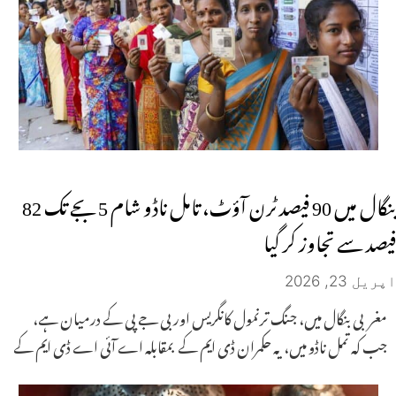
بنگال میں 90 فیصد ٹرن آؤٹ، تامل ناڈو شام 5 بجے تک 82
فیصد سے تجاوز کر گیا
اپریل 23, 2026
مغربی بنگال میں، جنگ ترنمول کانگریس اور بی جے پی کے درمیان ہے،
جب کہ تمل ناڈو میں، یہ حکمران ڈی ایم کے بمقابلہ اے آئی اے ڈی ایم کے