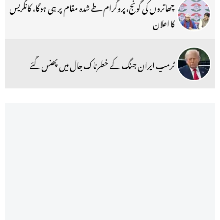
چھاتروں کی گونج،پروگرام طے شدہ مقام پر ہی ہوگا، کانگریس
کا اعلان
ٹرمپ ایران جنگ کے خطرناک جال میں پھنس گئے