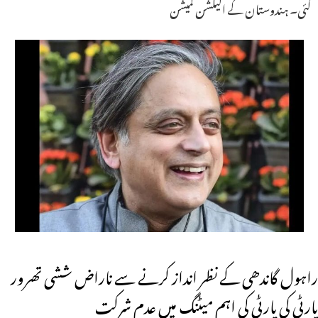
گئی۔ ہندوستان کے الیکشن کمیشن
راہول گاندھی کے نظر انداز کرنے سے ناراض ششی تھرور
پارٹی کی پارٹی کی اہم میٹنگ میں عدم شرکت