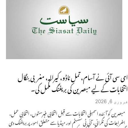
ای سی آئی نے آسام، تمل ناڈو، کیرالہ، مغربی بنگال
انتخابات کے لیے مبصرین کی بریفنگ مکمل کی۔
فروری 6, 2026
مبصرین کو آئندہ اسمبلی انتخابات سے قبل انتخابی فہرستوں، انتخابی عمل،
اخراجات کی نگرانی، آئی ٹی سسٹم اور میڈیا سے متعلق امور پر بریفنگ دی