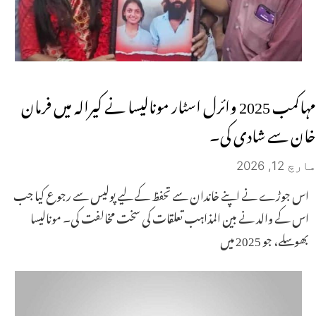
مہاکمب 2025 وائرل اسٹار مونالیسا نے کیرالہ میں فرمان
خان سے شادی کی۔
مارچ 12, 2026
اس جوڑے نے اپنے خاندان سے تحفظ کے لیے پولیس سے رجوع کیا جب
اس کے والد نے بین المذاہب تعلقات کی سخت مخالفت کی۔ مونالیسا
بھوسلے، جو 2025 میں