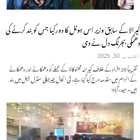
کیرالا کے سابق وزیر اس ہوٹل کا دورکیا جس کوبند کرنے کی
دھمکی بجرنگ دل نے دی
اکتوبر 30, 2025
تقریباً 20 افراد کے خلاف کیرالہ تھٹوکاڈا کے عملے کو دھمکانے اور دھمکانے
کے الزام میں مقدمہ درج کیا گیا ہے، فی الحال چیرلاپلی سنٹرل جیل میں بند
ہیں۔ حیدرآباد: