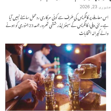
جنوری 23, 2026
اس معاملے پر کانگریس کی طرف سے کوئی سرکاری ردعمل سامنے نہیں آیا
ہے۔ نئی دہلی: کانگریس کے سینئر لیڈر ششی تھرور جمعہ 23 جنوری کو ہونے
والے کیرالہ انتخابات