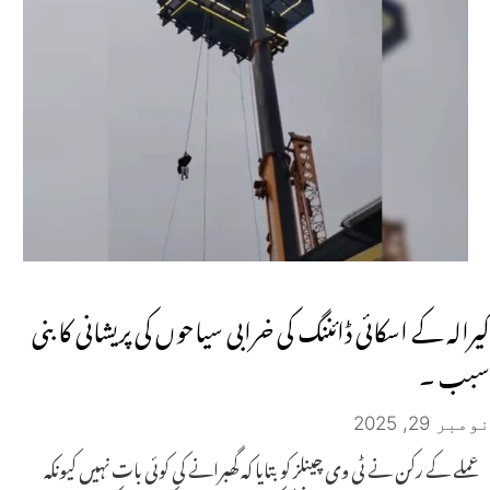
کیرالہ کے اسکائی ڈائننگ کی خرابی سیاحوں کی پریشانی کا بنی
سبب ۔
نومبر 29, 2025
عملے کے رکن نے ٹی وی چینلز کو بتایا کہ گھبرانے کی کوئی بات نہیں کیونکہ