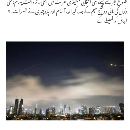
طلوع فجر سے پہلے ہی انتخابی مشینری حرکت میں آگئی۔ترواننت پورم: کئی
دنوں کی ہائی وولٹیج مہم کے بعد، کیرالہ، آسام اور پڈوچیری نے جمعرات، 9
اپریل کو فیصلے کے