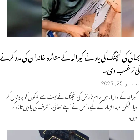
بھائی کی لنچنگ کی یاد نے کیرالہ کے متاثرہ خاندان کی مدد کرنے
کی ترغیب دی۔
دسمبر 25, 2025
کیرالہ کے والیار میں رام نارائن کی لنچنگ نے بہت سے لوگوں کو پریشان کر
دیا، لیکن عبدالجبار کے لیے، اس نے اپنے بھائی، اشرف کی یادیں تازہ کر
دیں،