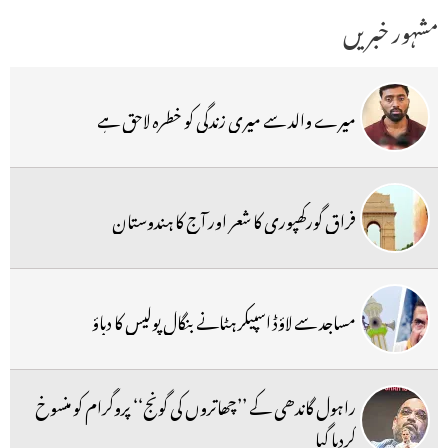
مشہور خبریں
میرے والد سے میری زندگی کو خطرہ لاحق ہے
فراق گورکھپوری کا شعر اور آج کا ہندوستان
مساجد سے لاؤڈ اسپیکر ہٹانے بنگال پولیس کا دباؤ
راہول گاندھی کے ’’چھاتروں کی گونج‘‘ پروگرام کو منسوخ
کردیا گیا