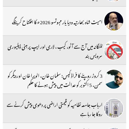
امیت شاہ بھارتیہ ودیا پار مہوتسو 2026ء کا افتتاح کرینگے
تلنگانہ میں آج سے آٹو، کیب ، لاری اور ایپ پر مبنی ڈیلیوری
سرویس بند
3 کروڑ روپئے کا فراڈ کیس: سلمان خان، الویرا خان اوردیگر کو
سمن، 5 اکتوبر کو عدالت میں پیش ہونے کا حکم
ارباب جامعہ نظامیہ کو قیمتی اراضی پر دعوی پیش کرنے سے
روکا جا رہا ہے