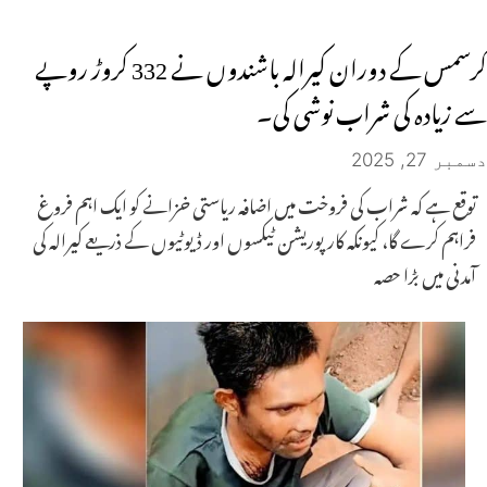
کرسمس کے دوران کیرالہ باشندوں نے 332 کروڑ روپے
سے زیادہ کی شراب نوشی کی۔
دسمبر 27, 2025
توقع ہے کہ شراب کی فروخت میں اضافہ ریاستی خزانے کو ایک اہم فروغ
فراہم کرے گا، کیونکہ کارپوریشن ٹیکسوں اور ڈیوٹیوں کے ذریعے کیرالہ کی
آمدنی میں بڑا حصہ