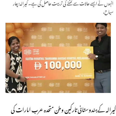
انہوں نے ایسے حالات سے نمٹنے کی تربیت حاصل کی ہے۔ کیرالہ: چار
سیاح،
کیرالہ کےہندوستانی تارکین وطن متحدہ عرب امارات کی