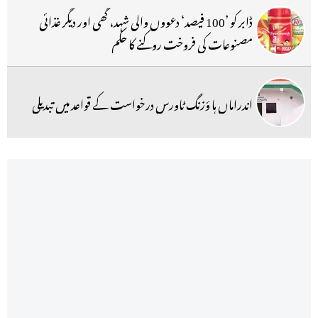
ڈابر کو ’100 فیصد‘ دعووں والی شہد، گھی اور دیگر غذائی
مصنوعات کی فروخت روکنے کا حکم
اندراماں ہا ؤزنگ ٹاورس درخواست کے قواعد میں تبدیلی