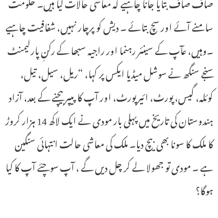
صاف صاف بتایا جانا چاہیے کہ معاشی حالات کیا ہیں۔ حکومت
سامنے آئے اور سچ بتائے ۔ دیش کو پرچار نہیں، شفافیت چاہیے
۔وہیں، عآپ کے سینئر رہنما اور راجیہ سبھا کے رکنِ پارلیمنٹ
سنجے سنگھ نے سوشل میڈیا ایکس پر کہا، “ریل، سیل، تیل،
کوئلہ، گیس، پورٹ، ائیرپورٹ، اور آپ کا پیپر بیچنے کے بعد، آزاد
ہندوستان کی تاریخ میں پہلی بار مودی نے ایک لاکھ 14 ہزار کروڑ
کا ملک کا سونا بھی بیچ دیا۔ ملک کی معاشی حالت انتہائی سنگین
ہے ۔ مودی تو جھولا لے کر چل دیں گے ، آپ سوچئے آپ کا کیا
ہوگا؟