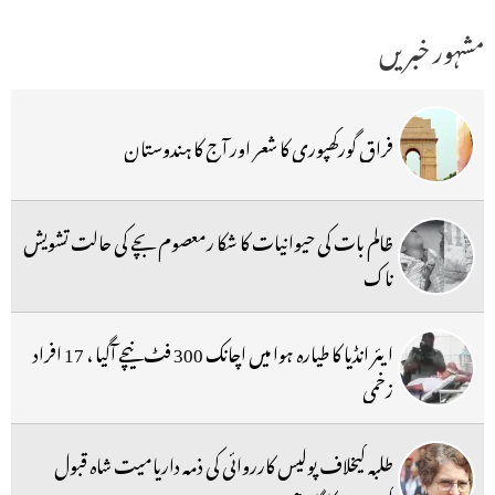
مشہور خبریں
فراق گورکھپوری کا شعر اور آج کا ہندوستان
ظالم بات کی حیوانیات کا شکا رمعصوم بچے کی حالت تشویش
ناک
ایئر انڈیا کا طیارہ ہوا میں اچانک 300 فٹ نیچے آگیا ، 17 افراد
زخمی
طلبہ کیخلاف پولیس کارروائی کی ذمہ داریامیت شاہ قبول