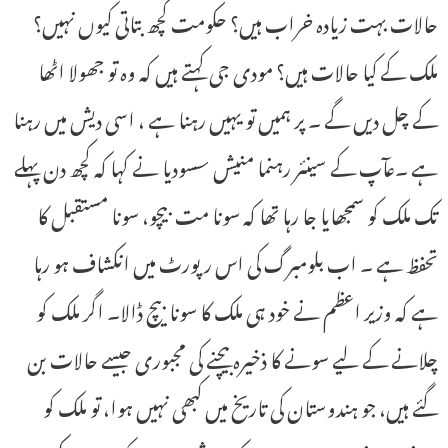
حالات بہت زیادہ خراب ہیں؟ حکومت کچھ بتاتی کیوں نہیں؟
ملک کے کیا حالات ہیں؟ مودی جی کہتے ہیں کہ وہ تو جھولا اٹھا
کے چل دیں گے ۔ پر ہمیں تو یہیں رہنا ہے ، اسی دیش میں رہنا
ہے ۔عآپ کے سینئر رہنما منیش سسودیا نے کہا کہ کچھ دن پہلے
تک ملک کو سمجھایا جا رہا تھا کہ سونا مت بیچو، سونا مستقبل کا
تحفظ ہے ۔ اب بلومبرگ کی اس رپورٹ میں انکشاف ہو رہا
ہے کہ وزیر اعظم نے خود ہی ملک کا سونا بیچ ڈالا۔ اگر ملک کو
چلانے کے لیے سونے کا ذخیرہ بیچنے کی مجبوری جیسے حالات بن
گئے ہیں، جو ہندوستان کی تاریخ میں کبھی نہیں ہوا، تو ملک کو