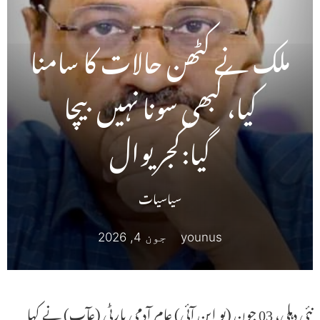
ملک نے کٹھن حالات کا سامنا
کیا، کبھی سونا نہیں بیچا
گیا:کجریوال
سیاسیات
younus
جون 4, 2026
نئی دہلی، 03 جون (یو این آئی) عام آدمی پارٹی (عآپ) نے کہا