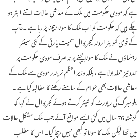
ہے کہ مودی حکومت میں ملک کے معاشی حالات اتنے ابتر ہو
چکے ہیں کہ حکومت کو اب ملک کا سونا بیچنا پڑ رہا ہے ۔عآپ
کے قومی کنوینر اروند کیجریوال سمیت پارٹی کے کئی سینئر
رہنماؤں نے ملک کا سونا بیچنے پر نہ صرف مودی حکومت پر
تندوتیز حملہ بولا ہے ، بلکہ وزیر اعظم نریندر مودی سے ملک کے
معاشی حالات بھی عوام کے سامنے رکھنے کا مطالبہ کیا ہے ۔
بلومبرگ کی رپورٹ کو شیئر کرتے ہوئے کجریوال نے کہا کہ
گزشتہ 76 سال میں کئی ایسے مواقع آئے جب ملک مشکل حالات
میں تھا لیکن ملک کا سونا تو کبھی نہیں بیچا گیا۔ اس کا مطلب