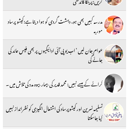
کریں:پرینکا گاندھی
مدرسہ کہیں بھی ہو، دہشت گردی کو ہوا دیتا ہے:کیشو پرساد
موریہ
عوام جان لیں ‘ اب یو پی آئی ادائیگیوں پر بھی فیس عائد کی
جائے گی
کرائے کے پیسے نہیں: محمد قدیر کی بیمار بیوہ مدد کی تلاش میں ۔
تسلیمہ نسرین اور کیشوپرساد کی اشتعال انگیزی کو نظرانداز نہیں
کیا جاسکتا