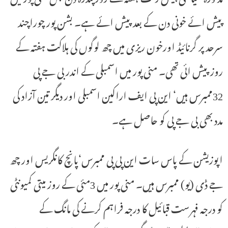
پیش ائے خونی دن کے بعد پیش ائے ہے۔ بشن پور چوراچند
سرحد پر گرنائیڈ اورخون ریزی میں چھ لوگوں کی ہلاکت ہفتہ کے
روز پیش ائی تھی۔ منی پور میں اسمبلی کے اندر بی جے پی
32ممبرس ہیں‘ این پی ایف اراکین اسمبلی اور دیگر تین آزاد کی
مدد بھی بی جے پی کو حاصل ہے۔
اپوزیشن کے پاس سات این پی پی ممبرس‘پانچ کانگریس اور چھ
جے ڈی (یو) ممبرس ہیں۔ منی پور میں 3مئی کے روز میتی کمیونٹی
کو درجہ فہرست قبائیل کا درجہ فراہم کرنے کی مانگ کے