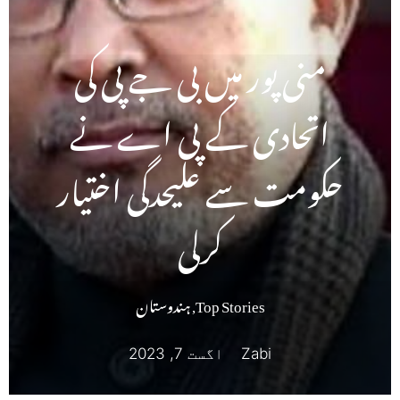
منی پور میں بی جے پی کی
اتحادی کے پی اے نے
حکومت سے علیحدگی اختیار
کرلی
Top Stories
,
ہندوستان
Zabi
اگست 7, 2023