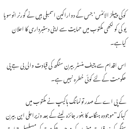
کوکی پیپلز الائنس‘ جس کے دواراکین اسمبلی ہیں نے گورنر انوسویا
یو کی کو لکھی مکتوب میں حمایت سے اپنی دستبرداری کا اعلان
کیاہے۔
اس اقدام سے چیف منسٹر بیرن سنگھ کی قیادت والی بی جے پی
حکومت کے لئے کوئی خطرہ نہیں ہے۔
کے پی اے کے صدر تونمانگ ہاکیپ نے مکتوب میں
کہاکہ”موجودہ ہنگامہ کا بغور جائزہ لینے کے بعد وزیراعلی این بیرن
سنگھ کی زیرقیادت منی پور کی موجودہ حکومت کی مسلسل حمایت