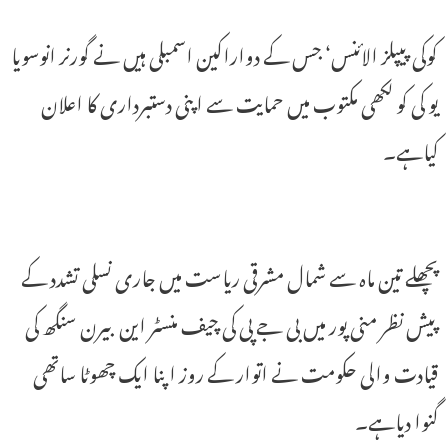
کوکی پیپلز الائنس‘ جس کے دواراکین اسمبلی ہیں نے گورنر انوسویا
یو کی کو لکھی مکتوب میں حمایت سے اپنی دستبرداری کا اعلان
کیاہے۔
پچھلے تین ماہ سے شمال مشرقی ریاست میں جاری نسلی تشدد کے
پیش نظر منی پور میں بی جے پی کی چیف منسٹر این بیرن سنگھ کی
قیادت والی حکومت نے اتوار کے روز اپنا ایک چھوٹا ساتھی
گنوا دیاہے۔