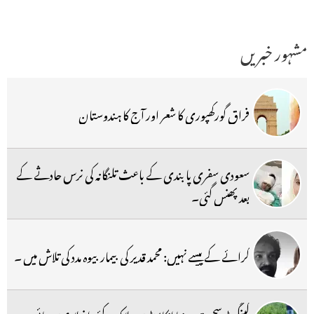
مشہور خبریں
فراق گورکھپوری کا شعر اور آج کا ہندوستان
سعودی سفری پابندی کے باعث تلنگانہ کی نرس حادثے کے
بعد پھنس گئی۔
کرائے کے پیسے نہیں: محمد قدیر کی بیمار بیوہ مدد کی تلاش میں ۔