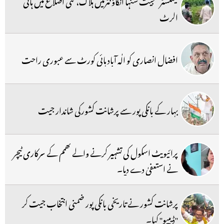
گینگسٹر سجیت سنہا انکاؤنٹرمیں ہلاک، کئی اضلاع میں ہائی
الرٹ
افضال انصاری کو الٰہ آباد ہائی کورٹ سے عبوری راحت
بہار کے بانکی پور سے پرشانت کشورکی شاندار جیت
پرائیویٹ اسکول کی تشہیر کرنے والے کھمم کے سرکاری ٹیچر
نے استعفیٰ دے دیا۔
پرشانت کشور نے تاریخی بانکی پور ضمنی انتخاب جیت کر
''ڈیبیو'' کیا۔