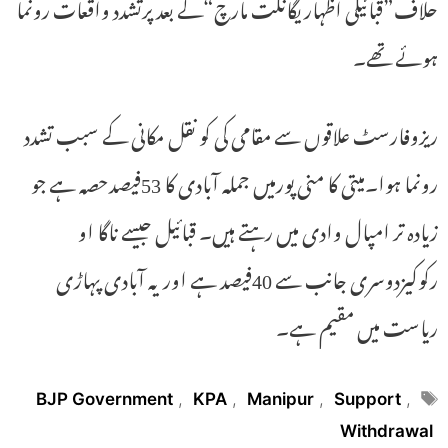
حلاف”قبائیلی اظہار یگانگت مارچ“کے بعد پرتشدد واقعات رونما
ہوئے تھے۔
ریزوفارسٹ علاقوں سے مقامی کی کو نقل مکانی کے سبب تشدد
رونما ہوا۔میتی کا منی پورمیں جملہ آبادی کا 53فیصدحصہ ہے جو
زیادہ تر امپال وادی میں رہتے ہیں۔ قبائیل جیسے ناگا او
رکوکیزدوسری جانب سے 40فیصد ہے اور یہ آبادی پہاڑی
ریاست میں مقیم ہے۔
Tags
BJP Government
,
KPA
,
Manipur
,
Support
,
Withdrawal