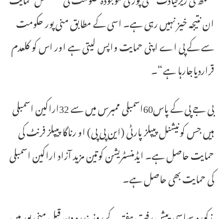
ان نتیجہ خیز نہیں رہی ہے۔ اسی کے مطابق منی پور حکومت
سے کے پی اے اپنی حمایت واپس لیتی ہے اور اس کو کلعدم
قراردیاجارہا ہے“۔
بی جے پی کے پاس60اسمبلی ممبرس میں سے 32اراکین اسمبلی
ہیں جس کونیشنل پیپلز پارٹی (این پی پی) او رناگا پیپلز فرنٹ کی
حمایت حاصل ہے۔ ایڈمنسٹریشن کوتین مزید آزاد اراکین اسمبلی
کی حمایت بھی حاصل ہے۔
مذکورہ سیاسی پیش رفت ہفتہ کے روز پندرہ دن قبل منی پور میں