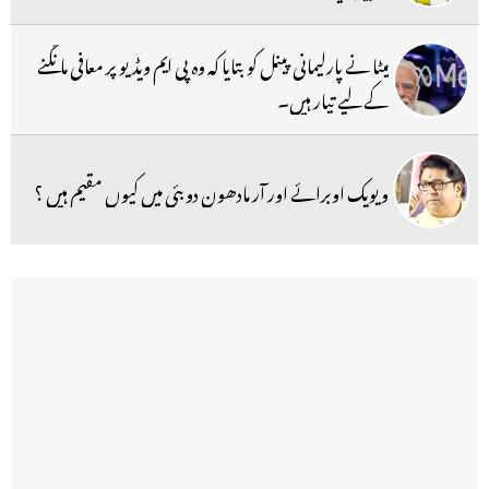
میٹا نے پارلیمانی پینل کو بتایا کہ وہ پی ایم ویڈیو پر معافی مانگنے
کے لیے تیار ہیں۔
ویویک اوبرائے اور آر مادھون دوبئی میں کیوں مقیم ہیں ؟