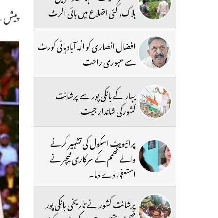
ہلاک، کئی اضلاع میں ہائی الرٹ
پیش ہ
افضال انصاری کو الٰہ آباد ہائی کورٹ
سے عبوری راحت
بہار کے بانکی پور سے پرشانت
کشورکی شاندار جیت
پرائیویٹ اسکول کی تشہیر کرنے
والے کھمم کے سرکاری ٹیچر نے
استعفیٰ دے دیا۔
پرشانت کشور نے تاریخی بانکی پور