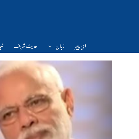
Ski
t
conten
ای پیپر
زبان
حدیث شریف
شہر