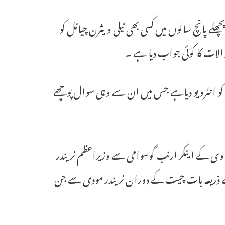
ے پانچ سالوں میں کسی بھی ٹیلی ویثرن چیانل کو
الات کا کوئی جواب دیا ہے ۔
ں کو انٹرویو دیاہے جس میں ان سے وہی سوال پوچھے
ٹی وی کے اینکر ارنب گوسوامی سے وزیراعظم نریندر
 کے ذریعہ بات چیت کے دوران نریندر مودی سے جن