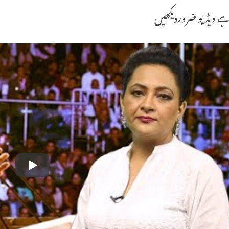
ے ویڈیو ضروردیکھیں