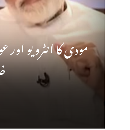
مودی کا انٹرویو اور 
خل