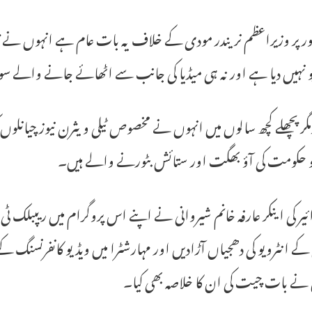
ر پر وزیراعظم نریندر مودی کے خلاف یہ بات عام ہے انہوں نے پچھل
و نہیں دیا ہے اور نہ ہی میڈیا کی جانب سے اٹھائے جانے والے سو
مگر پچھلے کچھ سالوں میں انہوں نے مخصوص ٹیلی ویثرن نیوز چیانلو
و حکومت کی آؤ بھگت اور ستائش بٹورنے والے ہیں۔
یر کی اینکر عارفہ خانم شیروانی نے اپنے اس پروگرام میں ریپبلک 
ے انٹرویو کی دھجیاں آڑادیں اور مہارشٹرا میں ویڈیو کانفرنسنگ
 نے بات چیت کی ان کا خلاصہ بھی کیا۔