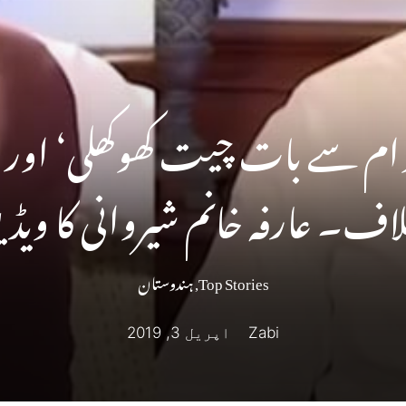
عوام سے بات چیت کھوکھلی‘ اور 
اف۔ عارفہ خانم شیروانی کا ویڈی
Top Stories
,
ہندوستان
Zabi
اپریل 3, 2019