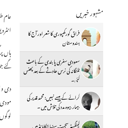
مشہور خبریں
عام طو
انٹروی
فراق گورکھپوری کا شعر اور آج کا
ہندوستان
ہاں پر
سعودی سفری پابندی کے باعث
گئے ج
تلنگانہ کی نرس حادثے کے بعد پھنس
گئی۔
دی وائ
کرائے کے پیسے نہیں: محمد قدیر کی
مودی ک
بیمار بیوہ مدد کی تلاش میں ۔
لوگوں
گینگسٹر سجیت سنہا انکاؤنٹرمیں