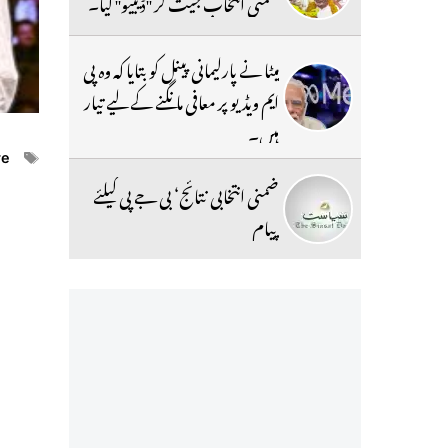
ضمنی انتخاب جیت کر ''ڈیبیو'' کیا۔
میٹا نے پارلیمانی پینل کو بتایا کہ وہ پی
ایم ویڈیو پر معافی مانگنے کے لیے تیار
ہیں۔
ags
re
ضمنی انتخابی نتائج‘ بی جے پی کیلئے
پیام