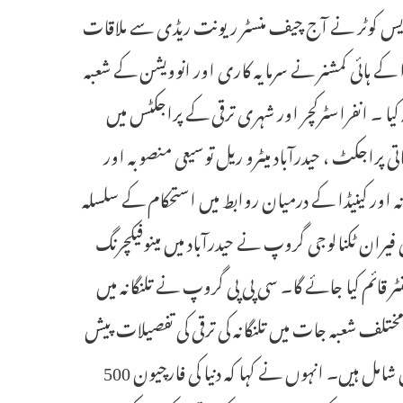
 کمشنر کریس کوٹر نے آج چیف منسٹر ریونت ریڈی سے ملاقات
ڈا کے ہائی کمشنر نے سرمایہ کاری اور انوویشن کے شعبہ
یا ۔ انفراسٹرکچر اور شہری ترقی کے پراجکٹس میں
تی پراجکٹ ، حیدرآباد میٹرو ریل توسیعی منصوبہ اور
ہ اور کینیڈا کے درمیان روابط میں استحکام کے سلسلہ
ی فیران ٹکنالوجی گروپ نے حیدرآباد میں مینوفیکچرنگ
ٹر قائم کیا جائے گا۔ سی پی پی گروپ نے تلنگانہ میں
ختلف شعبہ جات میں تلنگانہ کی ترقی کی تفصیلات پیش
کیں جن میں انفارمیشن ٹکنالوجی ، لائیف سائنسیس ، ڈیفنس اور ایرو اسپیس شامل ہیں۔ انہوں نے کہا کہ دنیا کی فارچیون 500