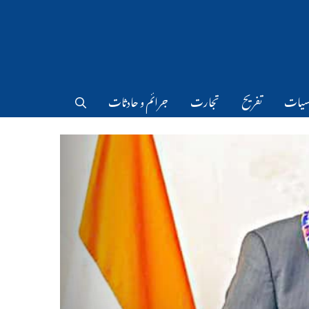
سیات
تفریح
تجارت
جرائم و حادثات