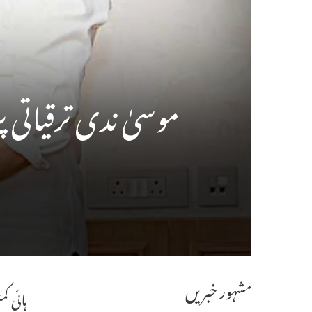
موسیٰ ندی ترقیاتی 
مشہور خبریں
ہائی ک