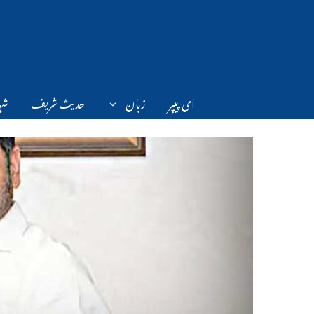
Ski
t
conten
ای پیپر
زبان
حدیث شریف
شہر