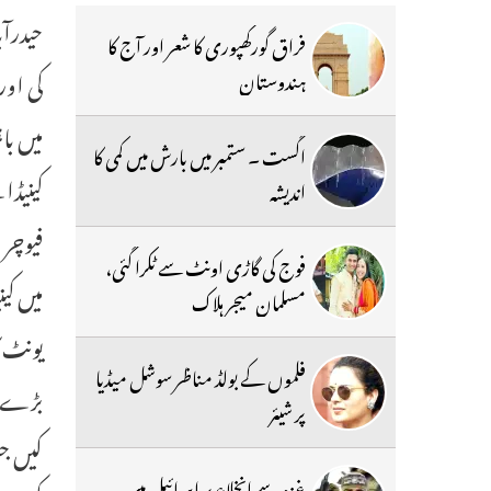
فراق گورکھپوری کا شعر اور آج کا
کی اور
ہندوستان
میں با
اگست ۔ ستمبر میں بارش میں کمی کا
کینیڈا
اندیشہ
فیوچر 
فوج کی گاڑی اونٹ سے ٹکرا گئی،
میں کی
مسلمان میجر ہلاک
یونٹ ک
فلموں کے بولڈ مناظر سوشل میڈیا
بڑے پی
پر شیئر
غزہ سے انخلاء پر اسرائیل میں