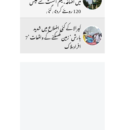
میں اضافہ ، یکم اگست سے فیس
120 روپئے کردی گئی
کیرالا کے کئی اضلاع میں شدید
بارش‘ زمین کھسکنے کے واقعات ‘7
افراد ہلاک