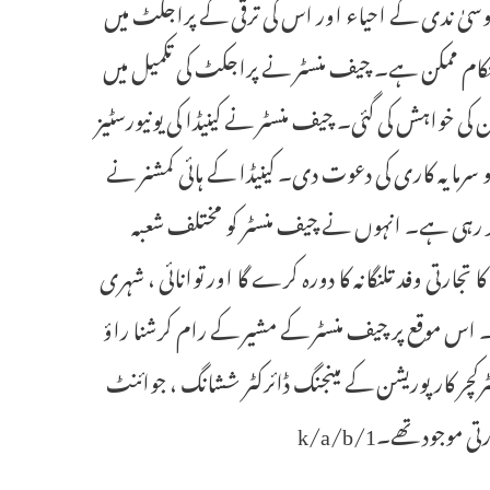
موسیٰ ندی کے احیاء اور اس کی ترقی کے پراجکٹ میں
ستحکام ممکن ہے۔ چیف منسٹر نے پراجکٹ کی تکمیل میں
کی خواہش کی گئی۔ چیف منسٹر نے کینیڈا کی یونیورسٹیز
 سرمایہ کاری کی دعوت دی۔ کینیڈا کے ہائی کمشنر نے
ا کر رہی ہے۔ انہوں نے چیف منسٹر کو مختلف شعبہ
 تجارتی وفد تلنگانہ کا دورہ کرے گا اور توانائی ، شہری
ا۔ اس موقع پر چیف منسٹر کے مشیر کے رام کرشنا راؤ
ٹرکچر کارپوریشن کے مینجنگ ڈائرکٹر ششانگ ، جوائنٹ
وجود تھے۔1/k/a/b