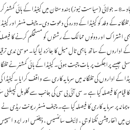
حیدرآباد ۔8 ۔ جولائی (سیاست نیوز) ہندوستان میں کینیڈا کے ہائی
 تلنگانہ کے وفد کو کینیڈا کے دورہ کی دعوت دی۔ چیف منسٹر اور کینی
ہمی اشتراک اور دونوں ممالک کے رشتوں کو مستحکم کرنے کا فیصلہ ک
 کے اداروں کے ساتھ باہمی تال میل کا جائزہ لیا گیا۔ موسیٰ ندی ترقیا
سٹی جیسے پراجکٹ پر بات چیت ہوئی۔ کینیڈا کے ہائی کمشنر نے تلنگان
نیڈا کے اداروں کی تلنگانہ میں سرمایہ کاری سے واقف کرایا ۔ کینیڈا ک
ا قیام کا فیصلہ کیا ہے ۔ سی آئی بی سی کی جانب سے گلوبل کیپبلٹی سن
مانہ پر سرمایہ کاری کا فیصلہ کیا ہے۔ چیف منسٹر ریونت ریڈی نے م