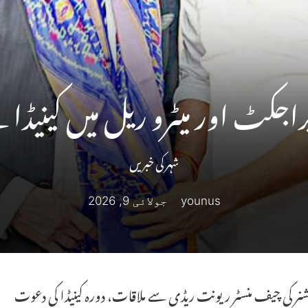
پراجکٹ اور میٹرو ریل میں کینیڈا
شہر کی خبریں
younus
جولائی 9, 2026
مشنر کی چیف منسٹر ریونت ریڈی سے ملاقات، دورہ کینیڈا کی دعوت