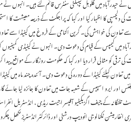
ں نے حیدرآباد میں گلوبل کیپبلٹی سنٹرس قائم کئے ہیں۔ انہوں نے 
کی دلچسپی کا اظہار کیا اور کہا کہ پراجکٹ کے ذریعہ معیشت کا ا
 سے تعاون کی خواہش کی۔ گرین اکنامی کے فروغ میں کینیڈا سے تعاون 
رآباد میں کیمپس کے قیام کی دعوت دی۔ انہوں نے کینیڈی کمپنیوں کو
کی ترقی کو مثالی قرار دیا اور کہا کہ حکومت روزگار کے مواقع پید
ں تعاون کیلئے کینیڈا کے دورہ کی دعوت دی۔ آئندہ چند ماہ میں کینیڈا کا
یفنس اور ایرو اسپیس کے شعبہ جات میں تعاون کا جائزہ لیا جائے گ
سٹ تلنگانہ کے چیف اگزیکیٹیو آفیسر اجیت ریڈی ، انڈسٹریل انفراس
ی انفارمیشن ٹکنالوجی انودیپ درشٹی اور ڈائرکٹر انڈسٹریز نکھل چکرورتی م