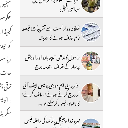
کمپنیو
سیاسی ہلچل
حکومت 
تلنگانہ ووٹر لسٹ سے تقریباً 15 فیصد
کینیڈا
نام حذف ہونے کا اندیشہ
کو حید
راہول گاندھی ‘ پپو یادو اور اودیش
ریاست 
پرساد کے خلاف مقدمہ درج
جات می
ترقی ڈ
اداریہ: پی ایم مودی پولیس ایف آئی
آر درج کرتے ہوئے 'معاف کرنے'
، انوی
کا دعوی نہیں کرسکتے ہیں۔
سکریٹر
نہرو زوالوجیکل پارک کی داخلہ فیس