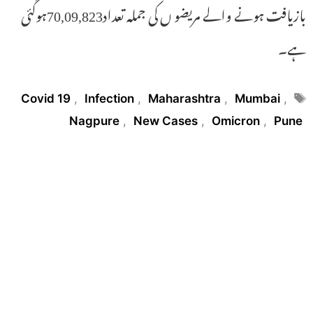
بازیافت ہونے والے مریضو ں کی جملہ تعداد70,09,823ہوگئی
ہے۔
Tags
Covid 19
,
Infection
,
Maharashtra
,
Mumbai
,
Nagpure
,
New Cases
,
Omicron
,
Pune