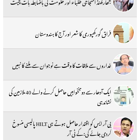
جھارکھنڈ احتجاجی طلباء اور حکومت کی باضابطہ بات چیت
فراق گورکھپوری کا شعر اور آج کا ہندوستان
غداروں سے ملاقات کا وقت ہے نوجوان سے ملنے کا نہیں
ایک آدھار سے دو تنخواہیں حاصل کرنے والے 40 ملازمین کی
نشاندہی
بی آر ایس کو اقتدار حاصل ہوتے ہی HILT پالیسی منسوخ
کردی جائے گی:کے ٹی آر