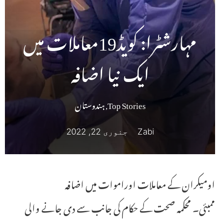
مہارشٹرا: کویڈ19معاملات میں
ایک نیا اضافہ
Top Stories
,
ہندوستان
Zabi
جنوری 22, 2022
اومیکران کے معاملات اوراموات میں اضافہ
ممبئی۔ محکمہ صحت کے حکام کی جانب سے دی جانے والی