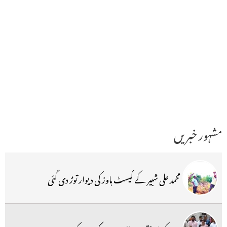
مشہور خبریں
محمد علی شبیر کے گیسٹ ہاوز کی دیوار توڑ دی گئی