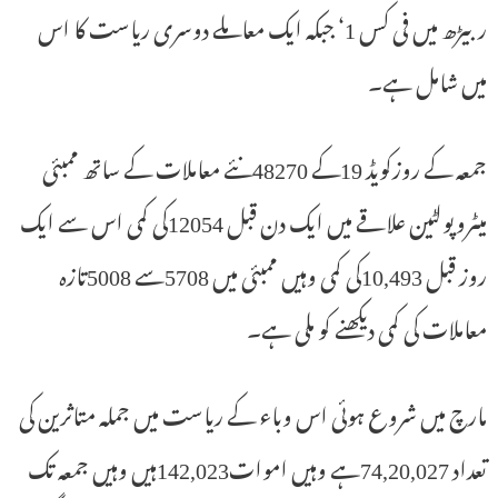
ربیڑھ میں فی کس 1‘ جبکہ ایک معاملے دوسری ریاست کا اس
میں شامل ہے۔
جمعہ کے روزکویڈ 19کے 48270نئے معاملات کے ساتھ ممبئی
میٹروپولٹین علاقے میں ایک دن قبل 12054کی کمی اس سے ایک
روز قبل 10,493کی کمی وہیں ممبئی میں 5708سے 5008تازہ
معاملات کی کمی دیکھنے کو ملی ہے۔
مارچ میں شروع ہوئی اس وباء کے ریاست میں جملہ متاثرین کی
تعداد 74,20,027ہے وہیں اموات142,023ہیں وہیں جمعہ تک