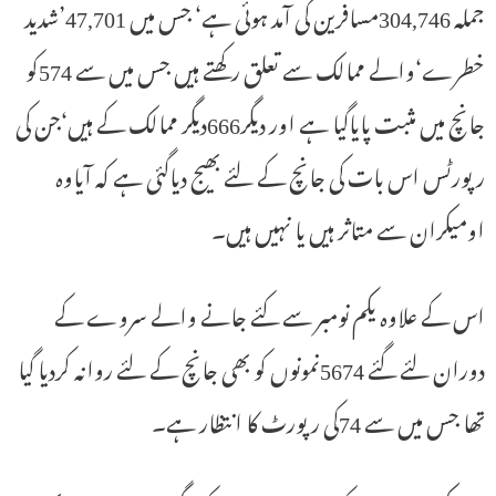
جملہ 304,746مسافرین کی آمد ہوئی ہے‘ جس میں 47,701’شدید
خطرے‘والے ممالک سے تعلق رکھتے ہیں جس میں سے 574کو
جانچ میں مثبت پایاگیا ہے اور دیگر666دیگر ممالک کے ہیں‘جن کی
رپورٹس اس بات کی جانچ کے لئے بھیج دیاگئی ہے کہ آیاوہ
اومیکران سے متاثر ہیں یا نہیں ہیں۔
اس کے علاوہ یکم نومبر سے کئے جانے والے سروے کے
دوران لئے گئے 5674نمونوں کو بھی جانچ کے لئے روانہ کردیا گیا
تھا جس میں سے 74کی رپورٹ کا انتظار ہے۔