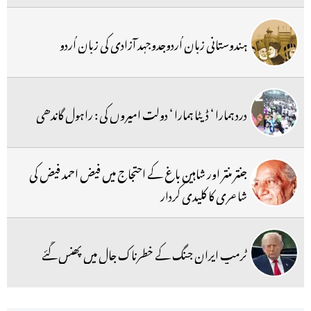
ہندوستانی زبان اُردوجدوجہد آزادی کی زبان اُردو
درد ہمارا ‘ ڈیٹا ہمارا ‘ دولت امیروں کی : راہول گاندھی
جنتر منتر اور شاہین باغ کے احتجاج میں فیض احمد فیض کی
شاعری کا کلیدی کردار
ٹرمپ ایران جنگ کے خطرناک جال میں پھنس گئے