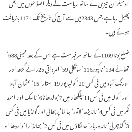
اومیکران تیزی کے ساتھ ریاست کے دیگر اضلاعوں میں بھی
پھیل رہا ہے جس 2343میں سے آ ج کی تاریخ تک 1171بازیافت
ہوئے ہیں۔
ضلع پونا 1169کے ساتھ سرفہرست ہے اس کے بعد ممبئی688‘
تھانے 134‘ ناگپور116‘ سانگلی 59‘ امرواتی 25رائے گڑھ اور
اورنگ آباد میں فی کس 20‘ کولہا پور 19‘ ستارا 15‘ عثمان آباد
اور اکولہ میں فی کس11‘پلگھار میں 7‘بولدھانا6‘ ناسک اور احمد
نگر میں فی کس4‘ ناندیڑھ‘لاتور‘ جالنا’پربھانی او رگونڈیا میں فی کس
3‘ گڈچرلی‘ ناندوربار‘ جالگاؤں میں فی کس 2‘ بھانڈارا‘واردھا او