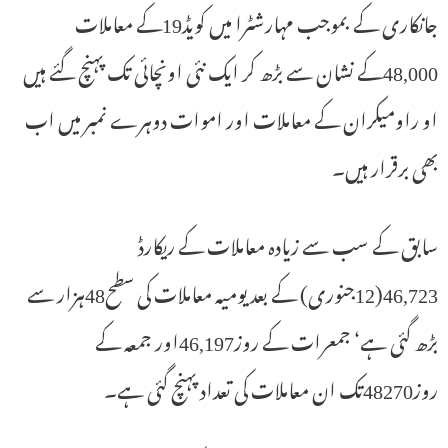
جانکاری کے بموجب مہارشٹرا میں کویڈ19کے معاملات
48,000کے نشان سے بڑھ کر ایک نئی اونچائی تک پہنچ گئے ہیں
او راومیکران کے معاملات اور اموات دوہرے نمبر میں اب
بھی برقرار ہیں۔
سابق کے سب سے زیادہ معاملات کے ریکارڈ
46,723(12جنوری) کے بعد یومیہ معاملات کی سطح48ہزار سے
بڑھ گئی ہے‘ جمعرات کے روز46,197اور جمعہ کے
روز48270تک ان معاملات کی تعداد پہنچ گئی ہے۔