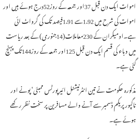
اموات ایک دن قبل 37اور جمعہ کے روز52درج ہوئے ہیں اور
اموات کی شرح میں 1.92سے 1.91فیصد تک کی گرواٹ ائی
ہے۔اومیکران کے 230معاملات(14جنوری) کے بعد ریاست
میں وباء کی قسم ایک دن قبل 125اور جمعہ کے روز144تک پہنچ
گئی ہے۔
مذکورہ حکومت نے تین انٹرنیشنل ائیرپورٹس ممبئی‘ پونے اور
ناگپور پریکم ڈسمبر سے آنے والے مسافرین پر سخت نظر رکھے
ہوئے ہے۔