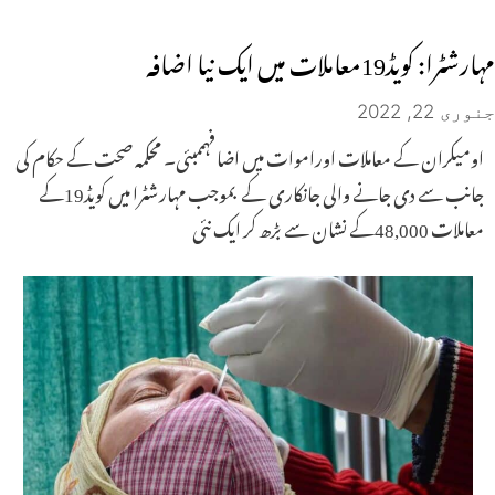
مہارشٹرا: کویڈ19معاملات میں ایک نیا اضافہ
جنوری 22, 2022
اومیکران کے معاملات اوراموات میں اضافہممبئی۔ محکمہ صحت کے حکام کی
جانب سے دی جانے والی جانکاری کے بموجب مہارشٹرا میں کویڈ19کے
معاملات 48,000کے نشان سے بڑھ کر ایک نئی