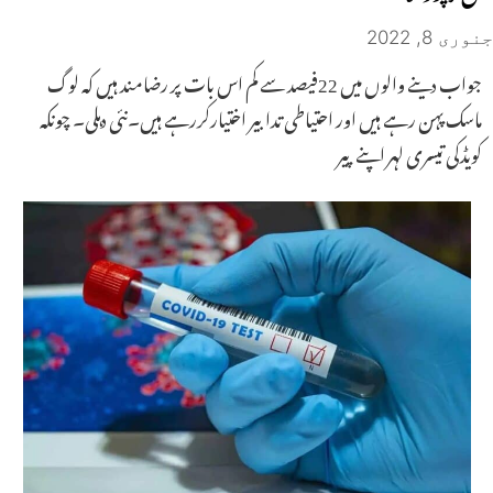
جنوری 8, 2022
جواب دینے والوں میں 22فیصد سے کم اس بات پر رضامند ہیں کہ لوگ
ماسک پہن رہے ہیں اور احتیاطی تدابیر اختیارکررہے ہیں۔نئی دہلی۔ چونکہ
کویڈکی تیسری لہر اپنے پیر