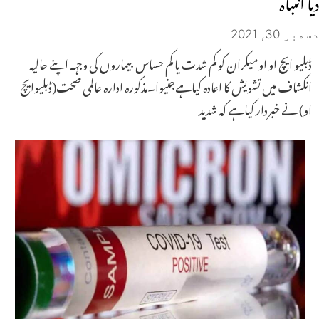
دیا انتباہ
دسمبر 30, 2021
ڈبلیو ایچ او اومیکران کو کم شدت یا کم حساس بیماروں کی وجہہ اپنے حالیہ
انکشاف میں تشویش کا اعادہ کیاہےجنیوا۔مذکورہ ادارہ عالمی صحت(ڈبلیوایچ
او) نے خبردار کیاہے کہ شدید