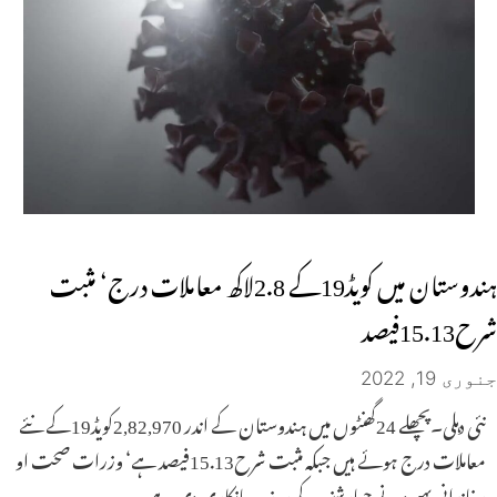
ہندوستان میں کویڈ19کے 2.8لاکھ معاملات درج‘ مثبت
شرح15.13فیصد
جنوری 19, 2022
نئی دہلی۔پچھلے 24گھنٹوں میں ہندوستان کے اندر 2,82,970کویڈ19کے نئے
معاملات درج ہوئے ہیں جبکہ مثبت شرح15.13فیصد ہے‘ وزرات صحت او
رخاندانی بہبود نے چہارشنبہ کے روز یہ جانکاری دی ہے۔