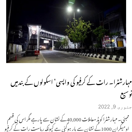
مہارشٹرا۔ رات کے کرفیو کی واپسی‘ اسکولوں کے بندمیں
توسیع
جنوری 9, 2022
ممبئی۔ مہارشٹرا کویڈ معاملات 40,000کے نشان سے پارہے مگر اس کی قسم
اومیکران 1000کے نشان سے پار ہوگئی ہے کیونکہ ریاست رات کے کرفیو