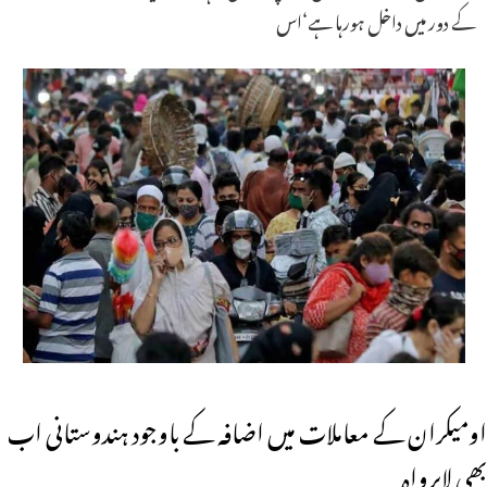
کے دور میں داخل ہورہا ہے‘اس
اومیکران کے معاملات میں اضافہ کے باوجود ہندوستانی اب
بھی لاپرواہ