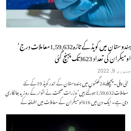
ہندوستان میں کویڈ کے تازہ1,59,632معاملات درج‘
اومیکران کی تعداد 3623تک پہنچ گئی
جنوری 9, 2022
نئی دہلی۔پچھلے24گھنٹوں میں ہندوستان کے اندر کویڈ 19کے نئے
معاملات1,59,632ہوگئے ہیں‘ وزرات صحت نے اتوار کے روز یہ جانکاری
دی ہے۔ ایک دن میں 616اومیکران کے معاملات میں اضافہ کے