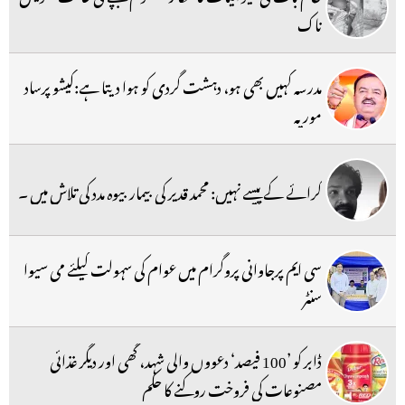
ناک
مدرسہ کہیں بھی ہو، دہشت گردی کو ہوا دیتا ہے:کیشو پرساد
موریہ
کرائے کے پیسے نہیں: محمد قدیر کی بیمار بیوہ مدد کی تلاش میں ۔
سی ایم پرجاوانی پروگرام میں عوام کی سہولت کیلئے می سیوا
سنٹر
ڈابر کو ’100 فیصد‘ دعووں والی شہد، گھی اور دیگر غذائی
مصنوعات کی فروخت روکنے کا حکم