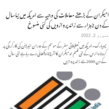
امیکران کے بڑھتے معاملات کی وجہہ سے امریکہ میں نیاسال
کے دن 2ہزار سے زائد پروازویں کی گئی منسوخ
جنوری 2, 2022
نیویارک۔امریکہ میں تعطیلاتی سفر کے موسم کے دوران ائیرلائن کی کارکردگی پر
کرونا وائرس کے نئی قسم اومیکران کااثر پڑتا دیکھائی دے رہاہے نئی سال
کے دن 2000سے زائد پروازیں