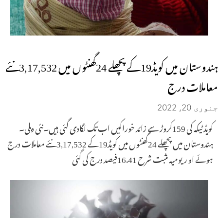
ہندوستان میں کویڈ19کے پچھلے 24گھنٹوں میں 3,17,532نئے
معاملات درج
جنوری 20, 2022
کویڈٹیکہ کی 159کروڑ سے زائد خوراکیں اب تک لگادی گئی ہیں۔نئی دہلی۔
ہندوستان میں پچھلے 24گھنٹوں میں کویڈ19کے 3,17,532نئے معاملات درج
ہوئے او ریومیہ مثبت شرح 16.41فیصد درج کی گئی