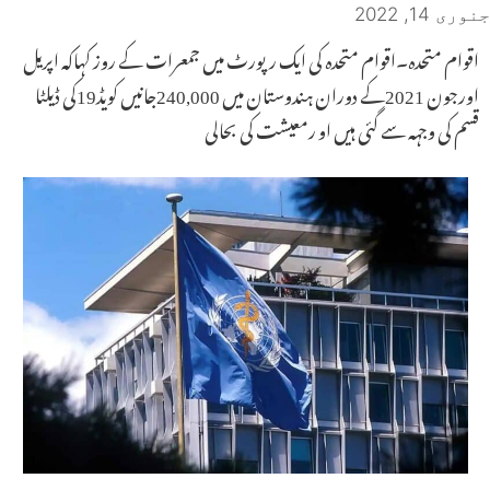
جنوری 14, 2022
اقوام متحدہ۔اقوام متحدہ کی ایک رپورٹ میں جمعرات کے روز کہاکہ اپریل
اورجون 2021کے دوران ہندوستان میں 240,000جانیں کویڈ19کی ڈیلٹا
قسم کی وجہہ سے گئی ہیں او رمعیشت کی بحالی