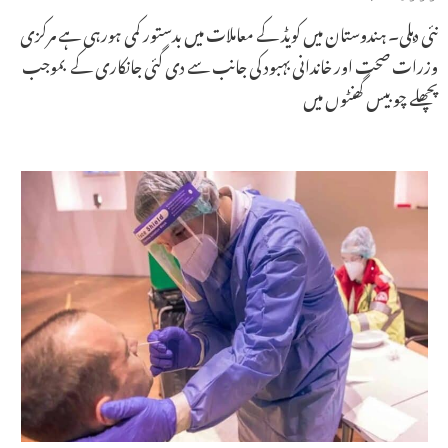
نئی دہلی۔ ہندوستان میں کویڈ کے معاملات میں بدستور کمی ہورہی ہے مرکزی
وزرات صحت اور خاندانی بہبود کی جانب سے دی گئی جانکاری کے بموجب
پچھلے چوبیس گھنٹوں میں