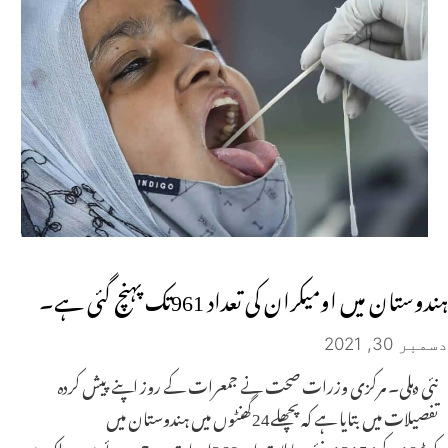
ہندوستان میں اومیکران کی تعداد 961تک پہنچ گئی ہے۔
دسمبر 30, 2021
نئی دہلی۔ مرکزی وزرات صحت نے جمعرات کے روز اپنے پیش کردہ
تفصیلات میں بتایا ہے کہ پچھلے24گھنٹوں میں ہندوستان میں
کویڈ19کے13154نئے معاملات اور268اموات درج ہوئے ہیں۔ ملک میں