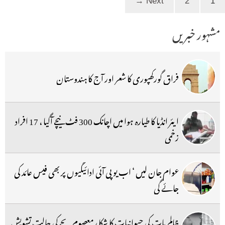
→
Next
2
1
مشہور خبریں
فراق گورکھپوری کا شعر اور آج کا ہندوستان
ایئر انڈیا کا طیارہ ہوا میں اچانک 300 فٹ نیچے آگیا ، 17 افراد
زخمی
عوام جان لیں ‘ اب یو پی آئی ادائیگیوں پر بھی فیس عائد کی
جائے گی
ظالم بات کی حیوانیات کا شکا رمعصوم بچے کی حالت تشویش