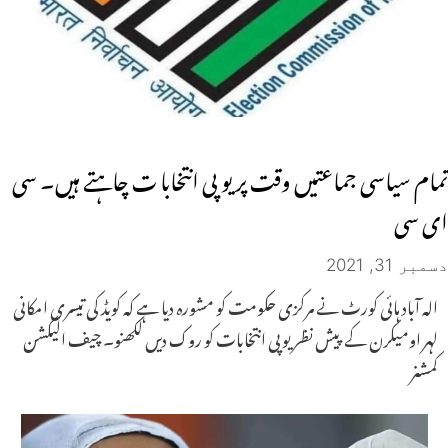
تمام سیاسی جماعتیں وقت پر یو پی انتخابا ت چاہتے ہیں۔ سی
ای سی
دسمبر 31, 2021
الہ آباد ہائی کورٹ نے مرکزی حکومت کو مشورہ دیا ہے کہ کویڈ کی تیسری امکانی
لہر اومیکرن کے پیش نظر یوپی انتخابات کو روک دیں لکھنو۔ چیف الیکشن
کمشنر