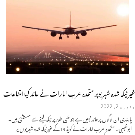
غیر ٹیکہ شدہ شہریوپر متحدہ عرب امارات نے عائد کیاامتناعات
جنوری 2, 2022
پابندی ان لوگوں پر عائد نہیں ہے جو طبی طور پر ٹیکہ لینے سے مستثنیٰ ہیں۔
ابوظہبی۔ متحدہ عرب امارات نے کویڈ 19کے غیرٹیکہ شدہ شہریوں پر