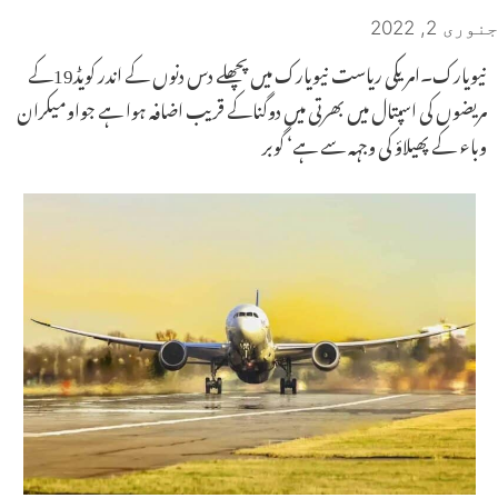
جنوری 2, 2022
نیویارک۔امریکی ریاست نیویارک میں پچھلے دس دنوں کے اندر کویڈ19کے
مریضوں کی اسپتال میں بھرتی میں دوگناکے قریب اضافہ ہوا ہے جواومیکران
وباء کے پھیلاؤ کی وجہہ سے ہے‘ گوبر