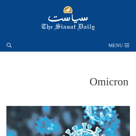
Skip
to
content
MENU
Omicron