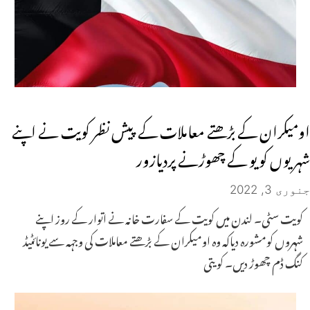
اومیکران کے بڑھتے معاملات کے پیش نظر کویت نے اپنے
شہریوں کو یو کے چھوڑنے پردیازور
جنوری 3, 2022
کویت سٹی۔ لندن میں کویت کے سفارت خانہ نے اتوار کے روز اپنے
شہروں کومشورہ دیاکہ وہ اومیکران کے بڑھتے معاملات کی وجہہ سے یونائٹیڈ
کنگ ڈم چھوڑ دیں۔ کویتی