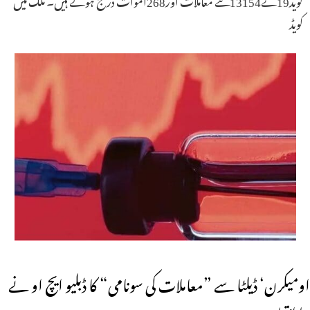
کویڈ
اومیکرن‘ ڈیلٹا سے ”معاملات کی سونامی“ کا ڈبلیو ایچ او نے