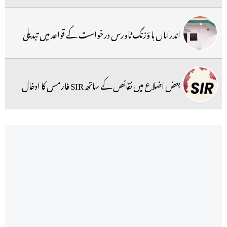
اندراماں ہا ؤزنگ ٹاورس درخواست کے قواعد میں تبدیلی
بعض اضلاع میں نقائص کے ساتھ SIR فارمس کا ادخال