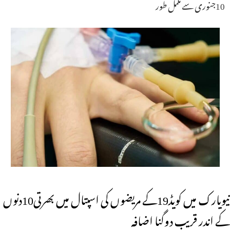
10جنوری سے مکمل طور
نیویارک میں کویڈ19کے مریضوں کی اسپتال میں بھرتی10دنوں
کے اندر قریب دوگنا اضافہ