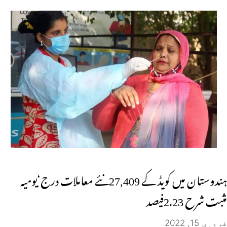
ہندوستان میں کویڈ کے 27,409نئے معاملات درج‘یومیہ
مثبت شرح 2.23فیصد
فروری 15, 2022