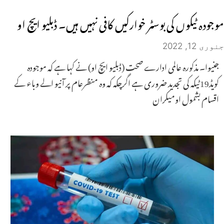
موجودہ ٹیکوں کی بوسٹر خوارکیں کافی نہیں ہیں۔ ڈبلیو ایچ او
جنوری 12, 2022
جنیوا۔ مذکورہ عالمی ادارے صحت (ڈبلیو ایچ او) نے کہا ہے کہ موجودہ
کویڈ19ٹیکہ کی تجدید ضروری ہے اگرچکہ کہ وہ منظرعام پر آنیو الے وباء کے
اقسام بشمول اومیکران