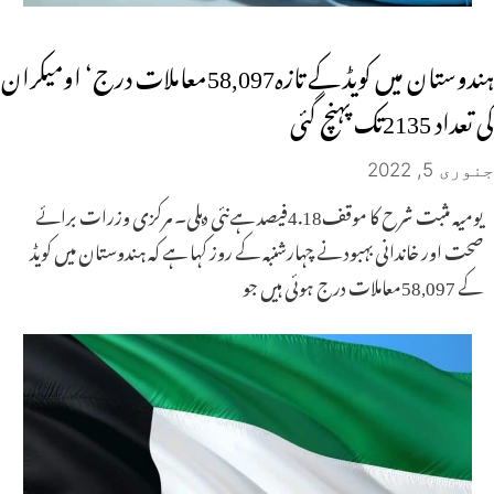
ہندوستان میں کویڈ کے تازہ58,097معاملات درج‘ اومیکران
کی تعداد 2135تک پہنچ گئی
جنوری 5, 2022
یومیہ مثبت شرح کا موقف4.18فیصد ہےنئی دہلی۔ مرکزی وزرات برائے
صحت اور خاندانی بہبود نے چہارشنبہ کے روز کہا ہے کہ ہندوستان میں کویڈ
کے 58,097معاملات درج ہوئی ہیں جو