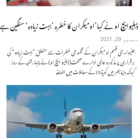
ڈبلیوایچ او نے کہا’اومیکران کا خطرہ ’بہت زیادہ‘ سنگین ہے
دسمبر 29, 2021
جنیوا۔نئی قسم اومیکران کے مجموعی خطرات سے متعلق ”بہت زیادہ“ کی
برقراری پر مذکورہ عالمی ادارے صحت(ڈبلیو ایچ او) نے چہارشنبہ کے روز
کہاکہ دنیابھر میں کویڈ19کے معاملات میں اضافہ