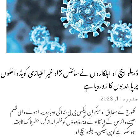
ڈبیلو ایچ او اہلکاروں نے سائنس نژاد غیر امتیازی کویڈ داخلوں
پر پابندیوں کا زوردیا ہے
جنوری 11, 2023
کلوج کے مطابق اومیکران ایکس بی بی 1.5کی دوبارہ پیدا ہونے والی قسم
جیسے وائرس کے ارتقاء کے دیگر پہلوؤں کو نظر انداز کرنا خطرناک ثابت
ہوسکتا ہےکوپن ہیگن۔ڈبلیوایچ او