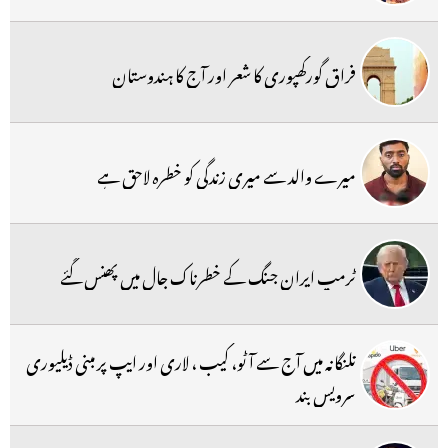
فراق گورکھپوری کا شعر اور آج کا ہندوستان
میرے والد سے میری زندگی کو خطرہ لاحق ہے
ٹرمپ ایران جنگ کے خطرناک جال میں پھنس گئے
تلنگانہ میں آج سے آٹو، کیب ، لاری اور ایپ پر مبنی ڈیلیوری
سرویس بند