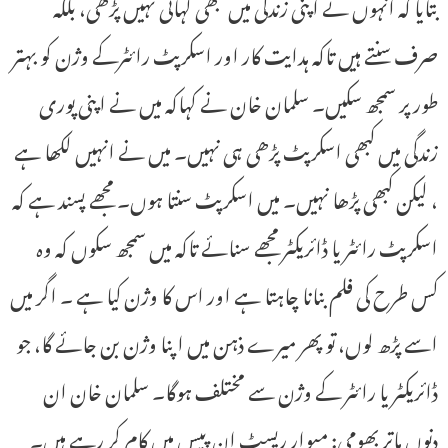
بتایا کہ انہوں نے اپنی زندگی میں کبھی کہانی نہیں پڑھی، بلکہ
صرف سنتے ہیں تاکہ ہدایت کار اور اسکرپٹ رائٹرکے وژن کو بہتر
طور پر سمجھ سکیں۔ سلمان خان نے کہاکہ میں نے اپنی پوری
زندگی میں کبھی اسکرپٹ پڑھی ہی نہیں۔ میں نے انہیں لکھا ہے
، لیکن کبھی پڑھا نہیں۔ میں اسکرپٹ سنتا ہوں۔ مجھے پسند ہے کہ
اسکرپٹ رائٹر یا ڈائریکٹر مجھے سنائے تاکہ میں سمجھ سکوں کہ وہ
کس طرح کی فلم بنانا چاہتا ہے اور اس کا وژن کیا ہے ۔ اگر میں
اسے پڑھ لوں، تو پھر میرے ذہن میں اپنا وژن بن جائے گا، جو
ڈائریکٹر یا رائٹر کے وژن سے مختلف ہوگا۔ سلمان خان ان
دنوں ماتر بھومی: میوار ریسٹ اِن پیس میں کام کر رہے ہیں۔