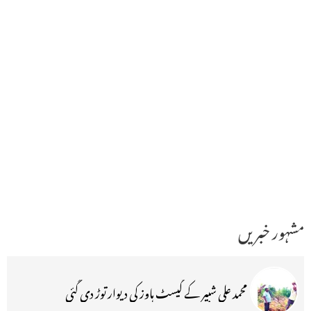
مشہور خبریں
محمد علی شبیر کے گیسٹ ہاوز کی دیوار توڑ دی گئی