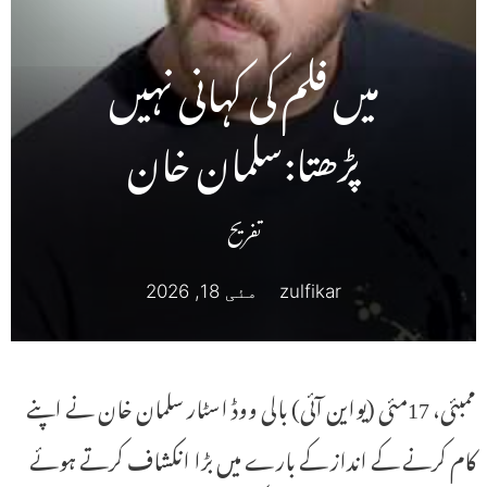
میں فلم کی کہانی نہیں
پڑھتا:سلمان خان
تفریح
zulfikar
مئی 18, 2026
ممبئی، 17مئی (یواین آئی) بالی ووڈ اسٹار سلمان خان نے اپنے
کام کرنے کے انداز کے بارے میں بڑا انکشاف کرتے ہوئے