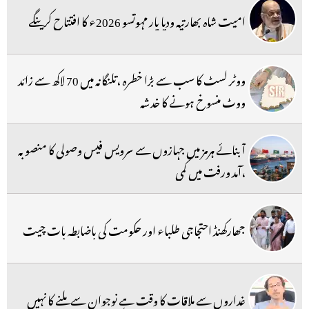
امیت شاہ بھارتیہ ودیا پار مہوتسو 2026ء کا افتتاح کرینگے
ووٹر لسٹ کا سب سے بڑا خطرہ ،تلنگانہ میں 70 لاکھ سے زائد
ووٹ منسوخ ہونے کا خدشہ
آبنائے ہرمز میں جہازوں سے سرویس فیس وصولی کا منصوبہ
،آمد ورفت میں کمی
جھارکھنڈ احتجاجی طلباء اور حکومت کی باضابطہ بات چیت
غداروں سے ملاقات کا وقت ہے نوجوان سے ملنے کا نہیں