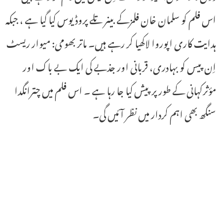
اس فلم کو سلمان خان فلمزکے بینر تلے پروڈیوس کیا گیا ہے ، جبکہ
ہدایت کاری اپوروا لاکھیا کر رہے ہیں۔ ماتر بھومی: میوار ریسٹ
اِن پیس کو بہادری، قربانی اور جذبے کی ایک بے باک اور
مؤثرکہانی کے طور پر پیش کیا جا رہا ہے ۔ اس فلم میں چترانگدا
سنگھ بھی اہم کردار میں نظر آئیں گی۔