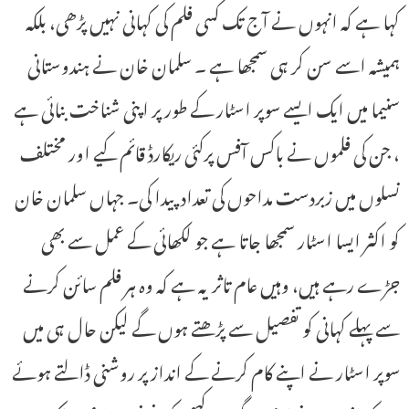
کہا ہے کہ انہوں نے آج تک کسی فلم کی کہانی نہیں پڑھی، بلکہ
ہمیشہ اسے سن کر ہی سمجھا ہے ۔ سلمان خان نے ہندوستانی
سنیما میں ایک ایسے سوپر اسٹار کے طور پر اپنی شناخت بنائی ہے
، جن کی فلموں نے باکس آفس پرکئی ریکارڈ قائم کیے اور مختلف
نسلوں میں زبردست مداحوں کی تعداد پیدا کی۔ جہاں سلمان خان
کو اکثر ایسا اسٹار سمجھا جاتا ہے جو لکھائی کے عمل سے بھی
جڑے رہے ہیں، وہیں عام تاثر یہ ہے کہ وہ ہر فلم سائن کرنے
سے پہلے کہانی کو تفصیل سے پڑھتے ہوں گے لیکن حال ہی میں
سوپر اسٹار نے اپنے کام کرنے کے انداز پر روشنی ڈالتے ہوئے