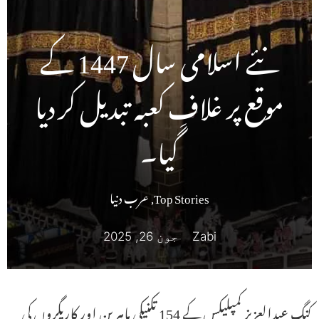
نئے اسلامی سال 1447 کے
موقع پر غلافِ کعبہ تبدیل کر دیا
گیا۔
Top Stories
,
عرب دنیا
Zabi
جون 26, 2025
کنگ عبدالعزیز کمپلیکس کے 154 تکنیکی ماہرین اور کاریگروں کی