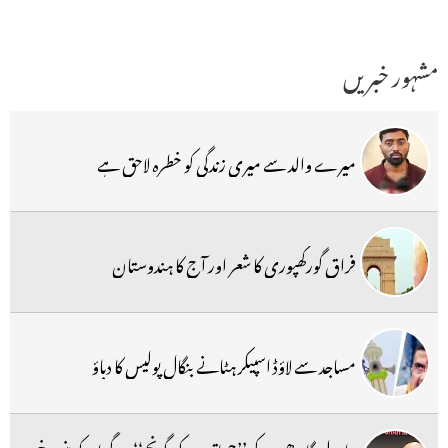
مشہور خبریں
میرے والد سے میری زندگی کو خطرہ لاحق ہے
فراق گورکھپوری کا شعر اور آج کا ہندوستان
مساجد سے لاؤڈ اسپیکر ہٹانے بنگال پولیس کا دباؤ