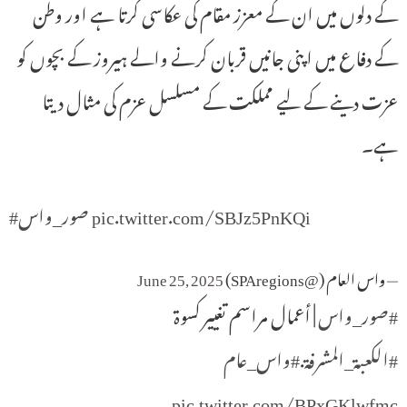
کے دلوں میں ان کے معزز مقام کی عکاسی کرتا ہے اور وطن
کے دفاع میں اپنی جانیں قربان کرنے والے ہیروز کے بچوں کو
عزت دینے کے لیے مملکت کے مسلسل عزم کی مثال دیتا
ہے۔
pic.twitter.com/SBJz5PnKQi
#صور_واس
— واس العام (@SPAregions)
June 25, 2025
#صور_واس
| أعمال مراسم تغيير كسوة
#الكعبة_المشرفة
.
#واس_عام
pic.twitter.com/BPxGKlwfmc