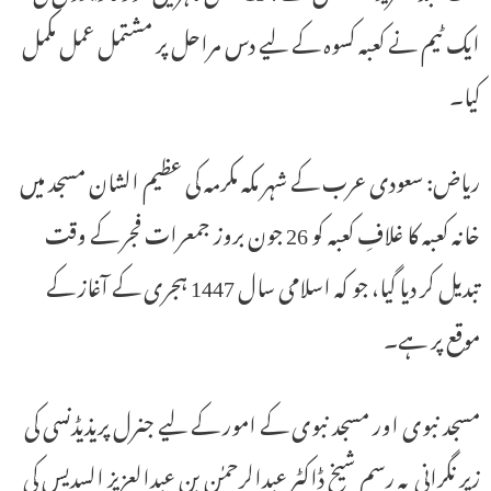
ایک ٹیم نے کعبہ کسوہ کے لیے دس مراحل پر مشتمل عمل مکمل
کیا۔
ریاض: سعودی عرب کے شہر مکہ مکرمہ کی عظیم الشان مسجد میں
خانہ کعبہ کا غلافِ کعبہ کو 26 جون بروز جمعرات فجر کے وقت
تبدیل کر دیا گیا، جو کہ اسلامی سال 1447 ہجری کے آغاز کے
موقع پر ہے۔
مسجد نبوی اور مسجد نبوی کے امور کے لیے جنرل پریذیڈنسی کی
زیر نگرانی یہ رسم شیخ ڈاکٹر عبدالرحمٰن بن عبدالعزیز السدیس کی