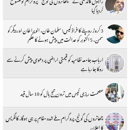
راہول گاندھی کے ’’چھاتروں کی گونج‘‘ پروگرام کو منسوخ
کردیا گیا
3 کروڑ روپئے کا فراڈ کیس: سلمان خان، الویرا خان اوردیگر کو
سمن، 5 اکتوبر کو عدالت میں پیش ہونے کا حکم
ارباب جامعہ نظامیہ کو قیمتی اراضی پر دعوی پیش کرنے سے
روکا جا رہا ہے
عصمت ریزی کیس میں ترون تیج پال کو 10 سال قید
چھاتروں کی گونج،پروگرام طے شدہ مقام پر ہی ہوگا، کانگریس
کا اعلان