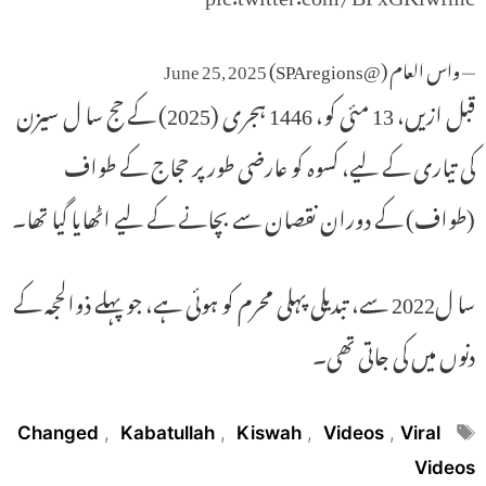
— واس العام (@SPAregions)
June 25, 2025
قبل ازیں، 13 مئی کو، 1446 ہجری (2025) کے حج سا ل سیزن
کی تیاری کے لیے، کسوہ کو عارضی طور پر حجاج کے طواف
(طواف) کے دوران نقصان سے بچانے کے لیے اٹھایا گیا تھا۔
سا ل2022 سے، تبدیلی پہلی محرم کو ہوئی ہے، جو پہلے ذوالحجہ کے
دنوں میں کی جاتی تھی۔
Tags
Changed
,
Kabatullah
,
Kiswah
,
Videos
,
Viral
Videos