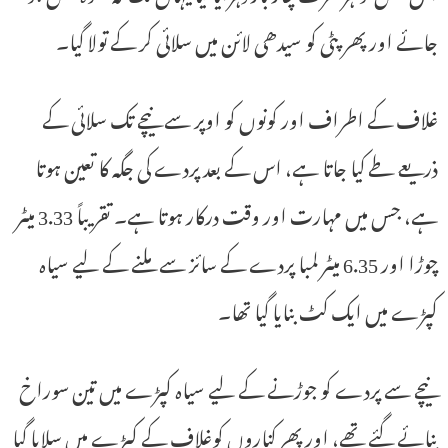
جائے اور پھر پٹی کو سیدھی لائن میں سلائی کر کے تولا گیا۔
غلاف کے اطراف اور کونوں کو اوپر سے نیچے تک سلائی کے
ذریعے طے کیا جاتا ہے، اس کے بعد پردے کی جگہ کا تعین ہوتا
ہے، جس میں مہارت اور وقت درکار ہوتا ہے۔ تقریباً 3.33 میٹر
چوڑا اور 6.35 میٹر لمبا پردے کے سائز سے ملنے کے لیے سیاہ
کپڑے میں ایک کٹ بنایا گیا تھا۔
نیچے سے پردے کو جوڑنے کے لیے سیاہ کپڑے میں تین سوراخ
بنائے گئے تھے، اور پھر کناروں کوغلاف کے کپڑے میں سلایا گیا