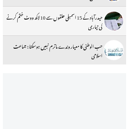
حیدرآباد کے 15 اسمبلی حلقوں سے 10 لاکھ ووٹ ختم کرنے
کی تیاری
حب الوطنی کا معیار وندے ماترم نہیں ہوسکتا : جماعت
اسلامی