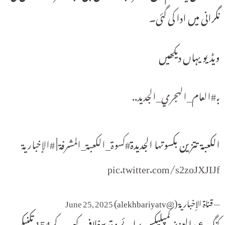
نگرانی میں ادا کی گئی۔
ویڈیو یہاں دیکھیں
بـ
#العام_الهجري_الجديد
..
الكعبة تتزين بكسوتها الجديدة
#كسوة_الكعبة_المشرفة
|
#الإخبارية
pic.twitter.com/s2zoJXJIJf
— قناة الإخبارية (@alekhbariyatv)
June 25, 2025
کنگ عبدالعزیز کمپلیکس برائے مقدسغلافِ کعبہ کے 154 تکنیکی