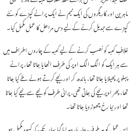
ماہرین اور کاریگروں کی ایک ٹیم نے ایک پرانے کپڑے کو نئے
کپڑے سے تبدیل کرنے کے لیے دس مراحل کا عمل مکمل کیا۔
غلافِ کعبہ کو نصب کرنے کے لیے کعبہ کے چاروں اطراف میں
سے ہر ایک کو الگ الگ اوپر کی طرف اٹھایا جاتا تھا، پرانے
پہلو پر پھیلایا جاتا تھا، باندھ کر اور نیچے کرتے ہوئے طے کیا جاتا
تھا، پھر اوپر نیچے کی جاتی تھی، پرانی طرف کو نیچے سے نیچے کیا جاتا
تھا اور نیا رخ چھوڑ دیا جاتا تھا۔
اس عمل کو ہر طرف چار بار دہرایا گیا یہاں تک کہ کسوہ مکمل ہو