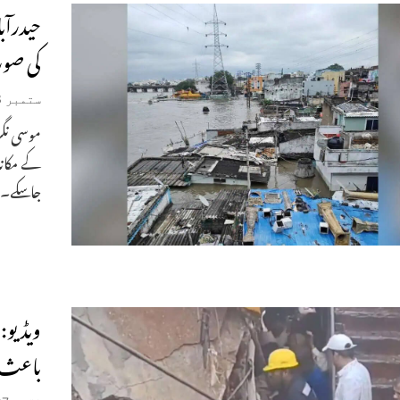
حیدرآب
کی صور
ستمبر 28, 2025
کے مکانا
جاسکے۔ ح
ویڈیو:
باعث دھما