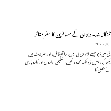
لنگانہ بند۔ دیوالی کے مسافرین کا سفر متاثر
2
ی سی ڈپو جیسے ایم جی بی ایس، راتھیفائل، اور عنبرپیٹ میں
یکھا گیا، بسیں ڈپو تک محدود تھیں۔ تعلیمی اداروں اور کاروباری
نے چھٹی کا