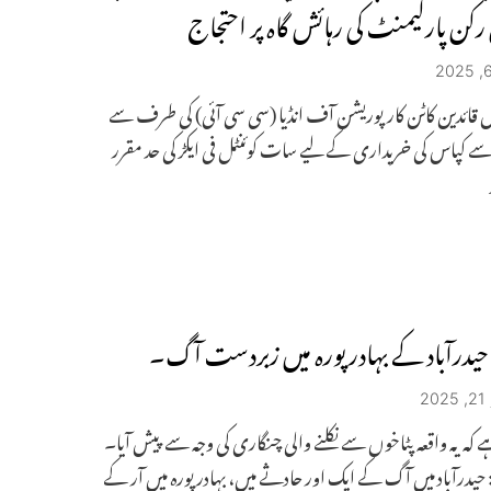
رکن پارلیمنٹ کی رہائش گاہ پر احتجاج
س قائدین کاٹن کارپوریشن آف انڈیا (سی سی آئی) کی طرف سے
ے کپاس کی خریداری کے لیے سات کوئنٹل فی ایکڑ کی حد مقرر
 حیدرآباد کے بہادر پورہ میں زبردست آگ۔
2
 کہ یہ واقعہ پٹاخوں سے نکلنے والی چنگاری کی وجہ سے پیش آیا۔
: حیدرآباد میں آگ کے ایک اور حادثے میں، بہادر پورہ میں آر کے