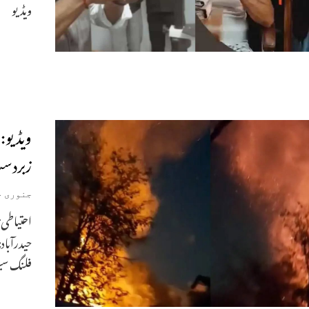
ویڈیو
ویڈیو:
زبردس
جنوری 14, 2026
احتیاطی ت
فلنگ سین