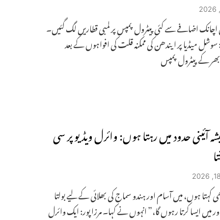
 اچانک اضافے سے کئی پیٹرول پمپس پر لمبی قطاریں لگ گئیں۔
: سوشل میڈیا پر ایندھن کی ممکنہ قلت کی افواہوں کے بعد
 بھر کے پیٹرول پمپس
شہ آئینی حدود میں رہتا ہوں: وائرل ویڈیو پر سی
تا
ھی کہتا ہوں، میں آسام اور ہندو سماج کی بھلائی کے لیے بولتا
 میں ایسا کرتا رہوں گا،” انہوں نے کہا۔ مرزا پور: ایک وائرل