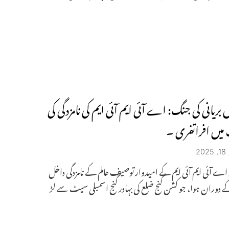
ں بریانی کی جنگ: اے آئی ایم آئی ایم کی نامزدگی کی
یں افراتفری ۔
2
ہ اے آئی ایم آئی ایم کے امیدوار توصیف عالم کے نامزدگی داخل
دوران ہوا، جو کشن گنج ضلع کی بہادر گنج اسمبلی سیٹ سے لڑ