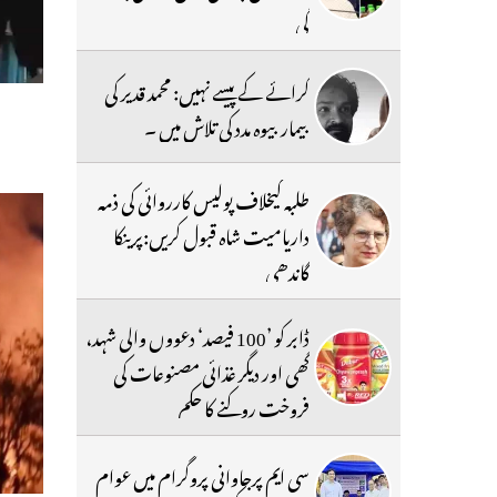
گی
کرائے کے پیسے نہیں: محمد قدیر کی
بیمار بیوہ مدد کی تلاش میں ۔
طلبہ کیخلاف پولیس کارروائی کی ذمہ
داریامیت شاہ قبول کریں:پرینکا
گاندھی
ڈابر کو ’100 فیصد‘ دعووں والی شہد،
گھی اور دیگر غذائی مصنوعات کی
فروخت روکنے کا حکم
سی ایم پرجاوانی پروگرام میں عوام