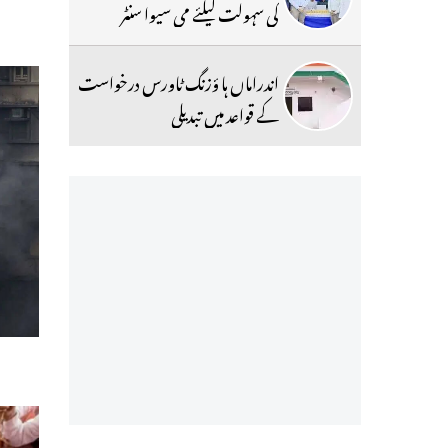
کی سہولت کیلئے می سیوا سنٹر
اندراماں ہا ؤزنگ ٹاورس درخواست
کے قواعد میں تبدیلی