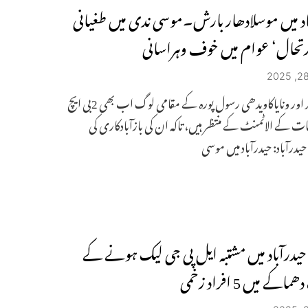
اد میں موسلادھار بارش۔موسی ندی میں طغیانی
تحال‘ عوام میں خوف وہراسانی
موسی نگر اور ونایاکاویدھی رسول پورہ کے مقامی لوگ اب بھی 2بی ایچ
ت کے الاٹمنٹ کے منتظر ہیں، تاکہ ان کی بازآبادکاری کی
یدرآباد: حیدرآباد میں موسی
 حیدرآباد میں مشتبہ ایل پی جی لیک ہونے کے
کے میں 5 افراد زخمی