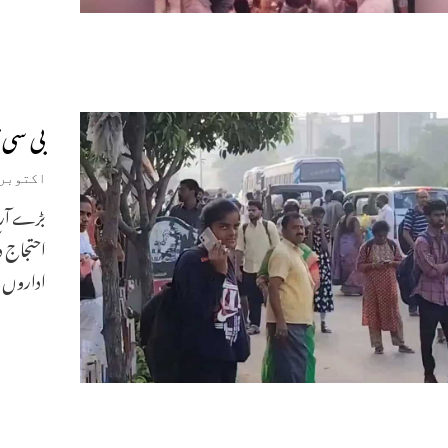
بی سی ت
اکتوبر 18, 025
بڑے آر ٹ
احتجاج د
اداروں 