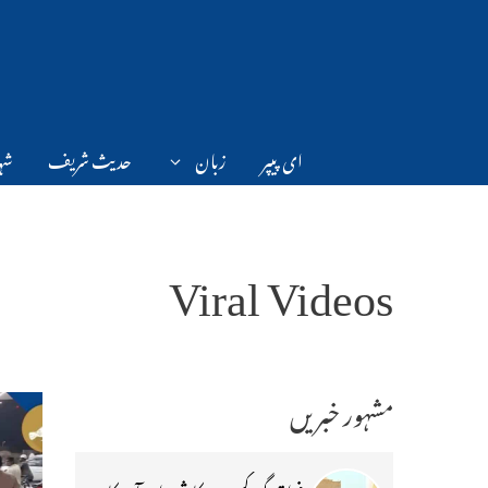
Ski
t
conten
ای پیپر
زبان
حدیث شریف
شہر
Viral Videos
مشہور خبریں