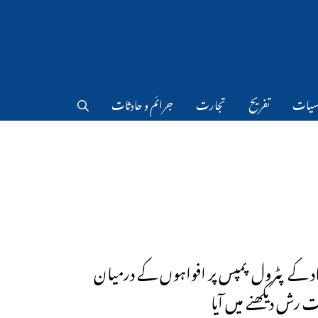
سیات
تفریح
تجارت
جرائم و حادثات
اد کے پٹرول پمپس پر افواہوں کے درمیان
 رش دیکھنے میں آیا