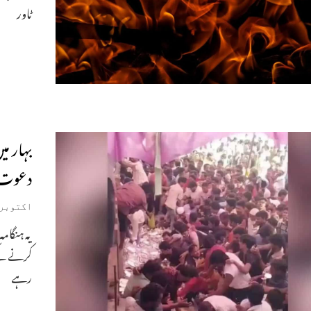
ٹاور
بہار می
دعوت م
اکتوبر 18, 025
یہ ہنگام
کرنے کے 
رہے