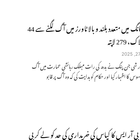
ہانگ کانگ میں متعدد بلند و بالا ٹاورز میں آگ لگنے سے 44
 279 لاپتہ
ر شی جن پنگ نے بدھ کی رات مہلک رہائشی عمارت میں آگ
فسوس کا اظہار کیا اور حکام کو ہدایت کی کہ وہ آگ پر قابو
: بی آر ایس کا کپاس کی خریداری کی حد کو لے کر بی