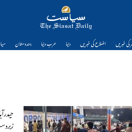
 کی خبریں
اضلاع کی خبریں
دنیا
عرب دنیا
ہندوستان
سیا
حیدرآب
زبردست