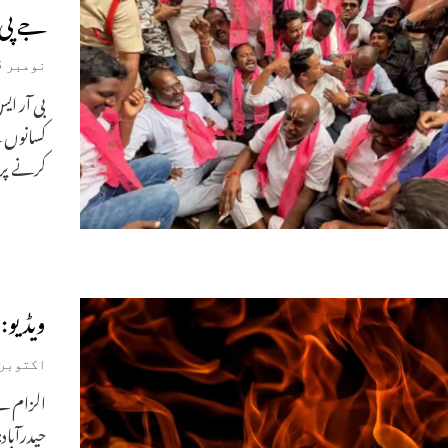
جے پی 
نومبر 6, 2025
بی آر ای
کسانوں س
کرنے پر
ویڈیو:
اکتوبر 21, 025
الزام ہے
حیدرآباد