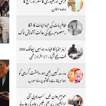
فراق گورکھپوری کا شعر اور آج کا
ہندوستان
ظالم بات کی حیوانیات کا شکا
رمعصوم بچے کی حالت تشویش ناک
ایئر انڈیا کا طیارہ ہوا میں اچانک 300
فٹ نیچے آگیا ، 17 افراد زخمی
مدرسہ کہیں بھی ہو، دہشت گردی کو
ہوا دیتا ہے:کیشو پرساد موریہ
عوام جان لیں ‘ اب یو پی آئی
ادائیگیوں پر بھی فیس عائد کی جائے