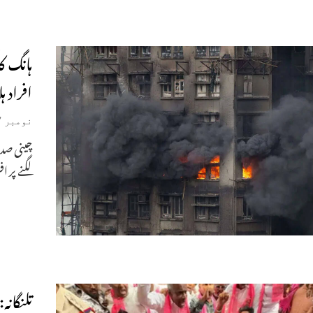
افراد ہلاک،
نومبر 27, 2025
چینی صد
لگنے پر ا
تلنگانہ