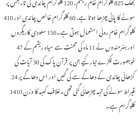
بھگ 825 کلوگرام خام ریشم، 120 کلوگرام چاندی کی تار جس پر
سونے کا پانی چڑھا ہوتا ہے، 60 کلوگرام خالص چاندی اور 410
کلوگرام خام روئی استعمال ہوتی ہے۔150 سعودی کاریگروں
اور ہنرمندوں نے 11 ماہ کی محنت سے سیاہ ریشم کے 47
خوبصورت ٹکڑے تیار کیے جن پر قرآنِ پاک کی 30 آیات کی
کڑھائی چاندی کے دھاگے سے کی گئیں اور اس دھاگے پر 24
قیراط سونے کی تہہ چڑھائی گئی تھی۔غلافِ کعبہ کا وزن 1410
کلوگرام ہے۔