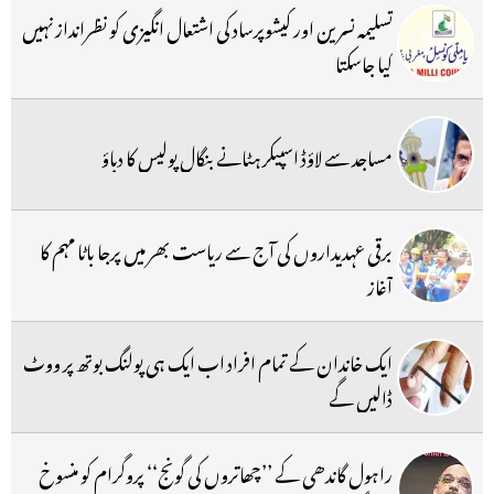
تسلیمہ نسرین اور کیشوپرساد کی اشتعال انگیزی کو نظرانداز نہیں
کیا جاسکتا
مساجد سے لاؤڈ اسپیکر ہٹانے بنگال پولیس کا دباؤ
برقی عہدیداروں کی آج سے ریاست بھر میں پرجا باٹا مہم کا
آغاز
ایک خاندان کے تمام افراد اب ایک ہی پولنگ بوتھ پر ووٹ
ڈالیں گے
راہول گاندھی کے ’’چھاتروں کی گونج‘‘ پروگرام کو منسوخ