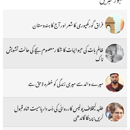
فراق گورکھپوری کا شعر اور آج کا ہندوستان
ظالم بات کی حیوانیات کا شکا رمعصوم بچے کی حالت تشویش
ناک
میرے والد سے میری زندگی کو خطرہ لاحق ہے
طلبہ کیخلاف پولیس کارروائی کی ذمہ داریامیت شاہ قبول
کریں:پرینکا گاندھی