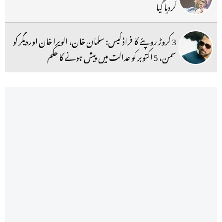
کردیا گیا
3 کروڑ روپئے کا فراڈ کیس: سلمان خان، الویرا خان اوردیگر کو
سمن، 5 اکتوبر کو عدالت میں پیش ہونے کا حکم