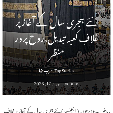
نئے ہجری سال کے آغاز پر
غلافِ کعبہ تبدیل،روح پرور
منظر
Top Stories
,
عرب دنیا
younus
جون 17, 2026
ریاض ۔16؍جون ( ایجنسیز ) نئے ہجری سال کے آغاز پر غلافِ