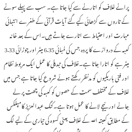
پرانے غلاف کو اتارنے سے کیا جاتا ہے۔ سب سے پہلے سونے
کے تاروں سے کڑھائی کیے گئے آیات قرآنی کے طغرے انتہائی
مہارت اور احتیاط سے اتارے جاتے ہیں۔اس کے بعد خانہ
کعبہ کے دروازے کا پردہ جس کی لمبائی 6.35 میٹر اور چوڑائی 3.33
میٹر ہے کو اتارا جاتا ہے۔غلاف کی تبدیلی کا عمل ایک مربوط نظام
اور فنی باریکیوں کو مدنظر رکھتے ہوئے شروع کیا جاتا ہے جس میں
غلاف کے مختلف سمت کے حصوں کو کعبہ کی چھت پر لے
جانے اور نیچے لانے کا عمل ہوتا ہے۔کنگ عبدالعزیز کامپلکس
کے مطابق کعبتہ اللہ کے غلاف یعنی کسوہ کی تیاری کے لیے لگ