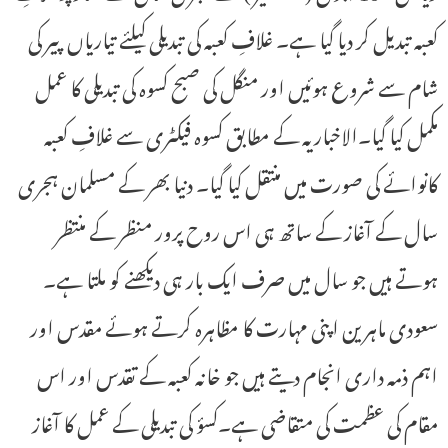
کعبہ تبدیل کر دیا گیا ہے۔ غلافِ کعبہ کی تبدیلی کیلئے تیاریاں پیر کی
شام سے شروع ہوئیں اور منگل کی صبح کسوہ کی تبدیلی کا عمل
مکمل کیا گیا۔الاخباریہ کے مطابق کسوہ فیکٹری سے غلافِ کعبہ
کانوائے کی صورت میں منتقل کیا گیا۔ دنیا بھر کے مسلمان ہجری
سال کے آغاز کے ساتھ ہی اس روح پرور منظر کے منتظر
ہوتے ہیں جو سال میں صرف ایک بار ہی دیکھنے کو ملتا ہے۔
سعودی ماہرین اپنی مہارت کا مظاہرہ کرتے ہوئے مقدس اور
اہم ذمہ داری انجام دیتے ہیں جو خانہ کعبہ کے تقدس اور اس
مقام کی عظمت کی متقاضی ہے۔کسؤ کی تبدیلی کے عمل کا آغاز