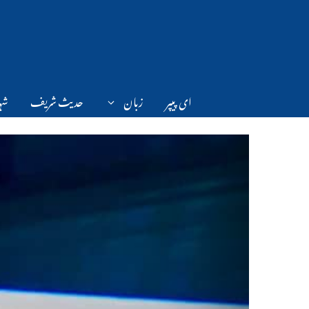
Ski
t
conten
ای پیپر
زبان
حدیث شریف
شہر