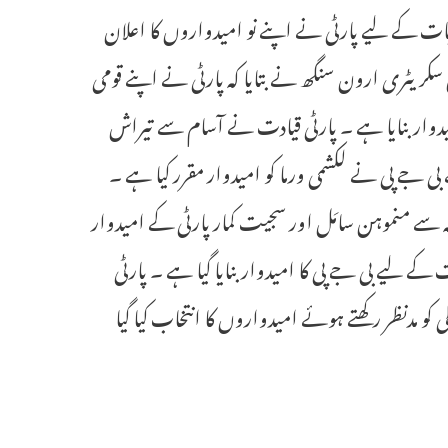
و سالہ انتخابات کے لیے پارٹی نے اپنے نو امیدواروں کا اعلان
 سکریٹری ارون سنگھ نے بتایا کہ پارٹی نے اپنے قومی
میدوار بنایا ہے ۔ پارٹی قیادت نے آسام سے تیراش
جے پی نے لکشمی ورما کو امیدوار مقرر کیا ہے ۔
اڈیشہ سے منموہن سامَل اور سجیت کمار پارٹی کے امیدوار
ے لیے بی جے پی کا امیدوار بنایا گیا ہے ۔ پارٹی
 مدنظر رکھتے ہوئے امیدواروں کا انتخاب کیا گیا