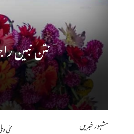
نتن نبین راج
مشہور خبریں