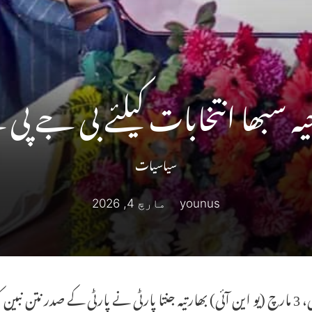
یہ سبھا انتخابات کیلئے بی جے پی
سیاسیات
younus
مارچ 4, 2026
نئی دہلی، 3 مارچ (یو این آئی) بھارتیہ جنتا پارٹی نے پارٹی کے صدر نتن