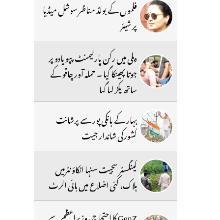
فلموں کے بولڈ مناظر سوشل میڈیا
پر شیئر
دہلی میں رکن پارلیمنٹ پپو یادو پر
جوتا پھینکا گیا ۔ حملہ آور چاقو کے
ساتھ پکڑ لیا گیا
بہار کے بانکی پور سے پرشانت
کشورکی شاندار جیت
گینگسٹر سجیت سنہا انکاؤنٹرمیں
ہلاک، کئی اضلاع میں ہائی الرٹ
GenZ کا احتجاج، وزیراعظم سے