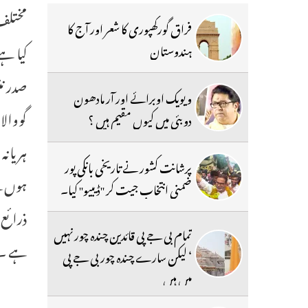
فراق گورکھپوری کا شعر اور آج کا
کیا ہے
ہندوستان
صدر نت
ویویک اوبرائے اور آر مادھون
گووالا
دوبئی میں کیوں مقیم ہیں ؟
ہریانہ
پرشانت کشور نے تاریخی بانکی پور
ہوں گے
ضمنی انتخاب جیت کر ''ڈیبیو'' کیا۔
ذرائع 
تمام بی جے پی قائدین چندہ چور نہیں
ہے ۔
‘ لیکن سارے چندہ چور بی جے پی
میں ہیں