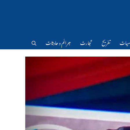
سیات
تفریح
تجارت
جرائم و حادثات