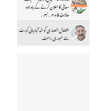
معافی کا اعلان کرنے کے باوجود
حالات قابو میں نہیں
افضال انصاری کو الٰہ آباد ہائی کورٹ
سے عبوری راحت