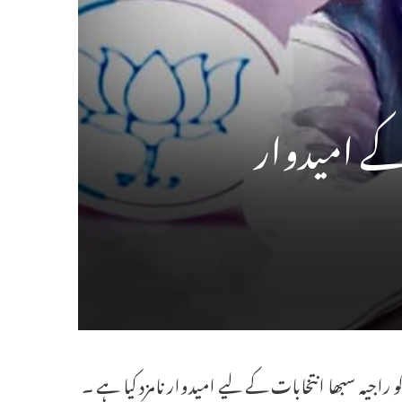
 کے امیدوار
 نبین کو راجیہ سبھا انتخابات کے لیے امیدوار نامزد کیا ہے ۔