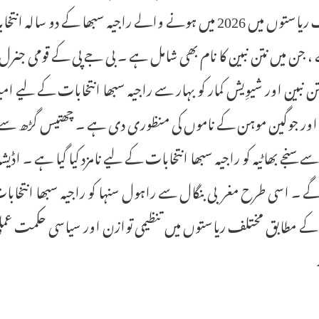
مختلف ریاستوں میں 2026 میں ہونے والے راجیہ سبھا کے د
 ، جن میں نتن نبین کا نام بھی شامل ہے ۔ بی جے پی کے قومی جنرل
ن نبین اور شیوِیش کمار کو بہار سے راجیہ سبھا انتخابات کے لیے ا
 اور جوگین موہن کے ناموں کی منظوری دی ہے ۔ چھتیس گڑھ سے بی 
 سے سنجے بھاٹیہ کو راجیہ سبھا انتخابات کے لیے نامزد کیا گیا ہے ۔ 
 ۔ اسی طرح مغربی بنگال سے راہول سنہا کو راجیہ سبھا انتخابات ک
کے مطابق مختلف ریاستوں میں تنظیمی توازن اور سیاسی حکمت عملی کو