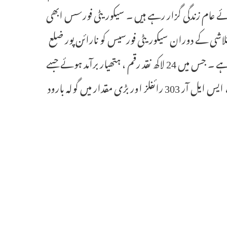
وئے عام زندگی گزار رہے ہیں ۔ سیکوریٹی فورسس ابھی
لاشی کے دوران سیکوریٹی فورسیس کو نارائن پور ضلع
چھتیس گڑھ میں دو الگ الگ مقامات پر ماؤ نوازوں کے ٹھکانوں کا پتہ چلا ہے ۔ جس میں 24 لاکھ نقد رقم ، ہتھیار برآمد ہوئے جسے
ضبط کرلیا گیا ۔ حفاظتی دستوں نے ٹیکلا جنگل کے علاقہ میں انساس رائفلز ، ایس ایل آر 303 رائفلز اور بڑی مقدار میں گولہ بارود