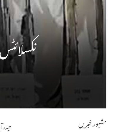
نکسلائٹس
مشہور خبریں