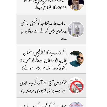
2026ء کا افتتاح کرینگے
ارباب جامعہ نظامیہ کو قیمتی اراضی
پر دعوی پیش کرنے سے روکا جا رہا
ہے
3 کروڑ روپئے کا فراڈ کیس: سلمان
خان، الویرا خان اوردیگر کو سمن، 5
اکتوبر کو عدالت میں پیش ہونے کا
حکم
تلنگانہ میں آج سے آٹو، کیب ، لاری
اور ایپ پر مبنی ڈیلیوری سرویس بند
چھاتروں کی گونج،پروگرام طے شدہ