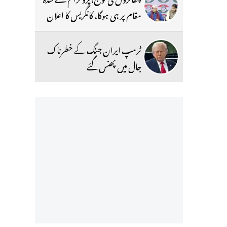
مقام پر ہی ہوگا، کانگریس کا اعلان
ٹرمپ ایران جنگ کے خطرناک
جال میں پھنس گئے