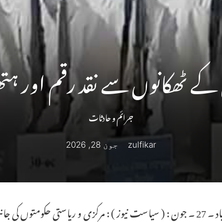
 کے ٹھکانوں سے نقد رقم اور ہتھ
جرائم و حادثات
zulfikar
جون 28, 2026
حیدرآباد ۔ 27 ۔ جون : ( سیاست نیوز ) : مرکزی و ریاستی حکومت