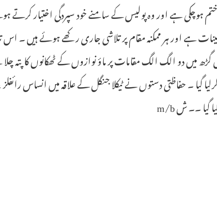
 ختم ہوچکی ہے اور وہ پولیس کے سامنے خود سپردگی اختیار کرتے ہ
ینات ہے اور ہر ممکنہ مقام پر تلاشی جاری رکھے ہوئے ہیں ۔ اس ت
 گیا ۔۔ ش m/b