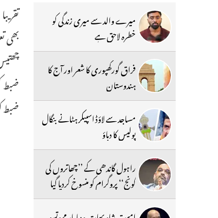
تقریبا
میرے والد سے میری زندگی کو
بھی تع
خطرہ لاحق ہے
فراق گورکھپوری کا شعر اور آج کا
ہندوستان
ضبط کیا
مساجد سے لاؤڈ اسپیکر ہٹانے بنگال
پولیس کا دباؤ
راہول گاندھی کے ’’چھاتروں کی
گونج‘‘ پروگرام کو منسوخ کردیا گیا
امیت شاہ بھارتیہ ودیا پار مہوتسو