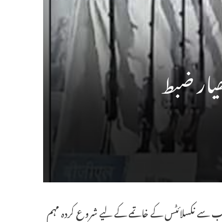
یار ضبط
وں کی جانب سے نکسلائٹس کے خاتمے کے لیے شروع کردہ مہم