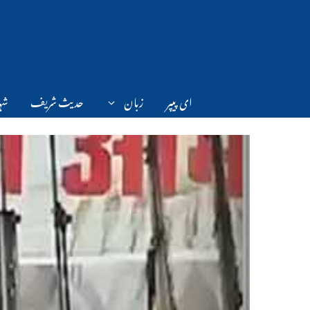
Ski
t
conten
ای پیپر
زبان
حدیث شریف
شہر