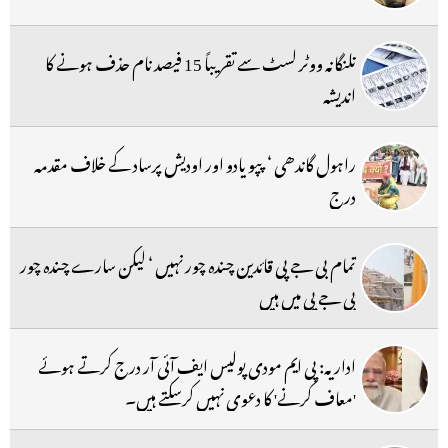
تلنگانہ ووٹر لسٹ سے تقریباً 15 فیصد نام حذف ہونے کا
اندیشہ
راہول گاندھی ‘ پپو یادو اور اودیش پرساد کے خلاف مقدمہ
درج
تمام بی جے پی قائدین چندہ چور نہیں ‘ لیکن سارے چندہ چور
بی جے پی میں ہیں
اداریہ: پی ایم مودی پولیس ایف آئی آر درج کرتے ہوئے
'معاف کرنے' کا دعوی نہیں کرسکتے ہیں۔