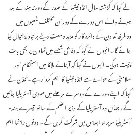
نے کہا کہ گزشتہ سال انڈونیشیا کے صدر کے دورئہ ہند کے بعد
ہونے والے اس دورے کے دوران مختلف شعبوں میں
دوطرفہ تعاون کے دائرہ کار کو مزید وسعت دینے پر تبادلۂ خیال کیا
جائے گا۔ انہوں نے کہا کہ دفاعی شعبے میں تعاون پر بھی بات
چیت ہوگی۔ انہوں نے کہا کہ آبنائے ملاکا میں استحکام اور
سلامتی کے حوالے سے انڈونیشیا کا اہم کردار ہے ۔ٹنڈن نے
کہا کہ اپنے دورے کے دوسرے مرحلے میں مودی آسٹریلیا جائیں
گے ، جہاں وہ آسٹریلیا کے وزیر اعظم کے ساتھ تیسرے ہند-
آسٹریلیا سربراہ اجلاس میں شرکت کریں گے ۔ دونوں رہنما اہم