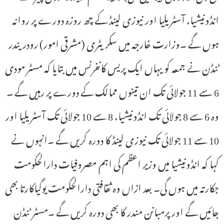
انڈونیشیا، آسٹریلیا اور نیوزی لینڈ کے چھ روزہ دورے پر روانہ
ہوں گے ۔وزارت خارجہ میں سکریٹری (مشرقی امور) رودریندر
ٹنڈن نے جمعہ کو یہاں ایک پریس کانفرنس میں بتایا کہ مسٹر مودی
6 سے 11 جولائی تک ان تینوں ممالک کے دورے پر رہیں گے ۔
وہ 6 سے 8 جولائی تک انڈونیشیا، 8 سے 10 جولائی تک آسٹریلیا اور
10 سے 11 جولائی تک نیوزی لینڈ کا دورہ کریں گے ۔انہوں نے
کہا کہ انڈونیشیا میں وزیر اعظم کی اہم مصروفیات دارالحکومت
جکارتہ میں ہوں گی۔ بعد ازاں وہ ثقافتی دارالحکومت یوگیاکارتا بھی
جائیں گے اور پرمبانن مندر کا بھی دورہ کریں گے ۔مسٹر ٹنڈن