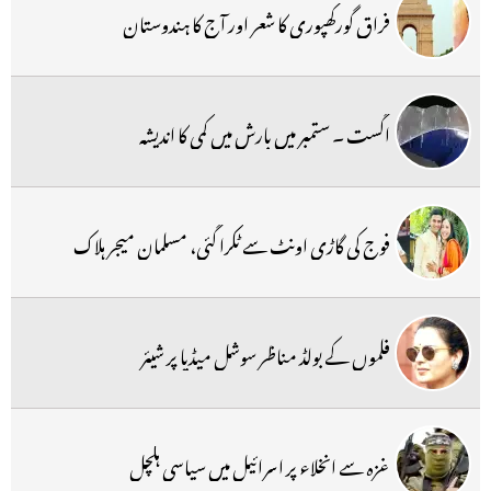
فراق گورکھپوری کا شعر اور آج کا ہندوستان
اگست ۔ ستمبر میں بارش میں کمی کا اندیشہ
فوج کی گاڑی اونٹ سے ٹکرا گئی، مسلمان میجر ہلاک
فلموں کے بولڈ مناظر سوشل میڈیا پر شیئر
غزہ سے انخلاء پر اسرائیل میں سیاسی ہلچل