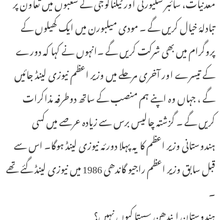
معدنیات، سائبر سکیورٹی اور ٹیکنالوجی کے شعبوں میں تعاون پر
تبادلۂ خیال کریں گے ۔ مودی میلبورن میں ایک کھیلوں کے
پروگرام میں بھی شرکت کریں گے ۔انہوں نے کہا کہ دورے
کے تیسرے اور آخری مرحلے میں وزیر اعظم نیوزی لینڈ جائیں
گے ، جہاں وہ اپنے ہم منصب کے ساتھ دوطرفہ مذاکرات
کریں گے ۔ گزشتہ چالیس برس سے زیادہ عرصے میں کسی
ہندوستانی وزیر اعظم کا یہ پہلا دورئہ نیوزی لینڈ ہوگا۔ اس سے
قبل سابق وزیر اعظم راجیو گاندھی 1986 میں نیوزی لینڈ گئے تھے
۔
ہندوستان ایندھن سستا کیوں نہیں؟