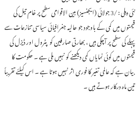
نئی دہلی : /3 جولائی (ایجنسیز) بین الاقوامی سطح پر خام تیل کی
قیمتوں میں کمی کے باوجود جو حالیہ جغرافیائی سیاسی تنازعات سے
پہلے کی سطح پر آچکی ہیں ، بھارتی صارفین کو پٹرول اور ڈیزل کی
قیمتوں میں کوئی نمایاں کمی دیکھنے کو نہیں ملی ہے ۔ حکومت کا
بیان ہے کہ عالمی تغیر کا فوری اثر نہیں ہوتا ہے ۔ اس کیلئے تقریباً
تین ماہ درکار ہوتے ہیں ۔