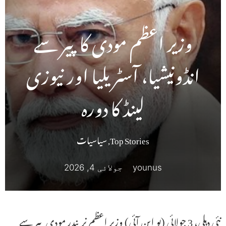
وزیر اعظم مودی کا پیر سے
انڈونیشیا، آسٹریلیا اور نیوزی
لینڈ کا دورہ
Top Stories
,
سیاسیات
younus
جولائی 4, 2026
نئی دہلی، 3 جولائی (یو این آئی) وزیر اعظم نریندر مودی پیر سے