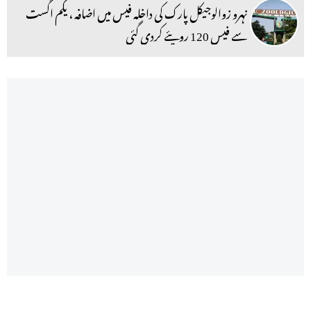
نہرو زوالوجیکل پارک کی داخلہ فیس میں اضافہ ، یکم اگست
سے فیس 120 روپئے کردی گئی