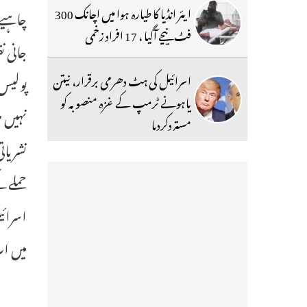
ایئر انڈیا کا طیارہ ہوا میں اچانک 300
چاہیے 
فٹ نیچے آگیا ، 17 افراد زخمی
جانی ن
اسرائیل کی ہٹ دھرمی برقرار، نیتن
پولیس 
یاہونے ٹرمپ کے غزہ منصوبہ کو
نہیں م
مستردکردیا
نشریات
اسرائی
میں اب تک 63 افراد کے زخمی