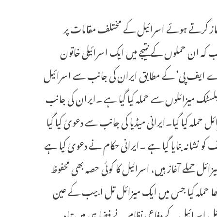
(یو این آئی) ایران نے جوابی کارروائی ‘وعدہ صادق 3’ کا آغاز کرتے ہوئے اسرائیل کے مختلف مقامات پر
جب کہ ان حملوں کے نتیجے میں ایک اسرائیلی خاتون
دارے ‘اے ایف پی’ کے مطابق ایران کی جانب سے اسرائیل
1 سے زائد ہائیپر سانک اور بیلسٹک میزائلوں سے حملہ کیا گیا ہے ۔ایران کی جانب
ل حملہ کیا گیا۔ایرانی میڈیا کی جانب سے دعویٰ کیا گیا
کو نشانہ بنایا گیا ہے ۔ایرانی حکام نے دعویٰ کیا ہے
ئل حملے آغاز ہیں، اسرائیل کا کوئی حصہ بھی محفوظ
ھا حملہ کیا جس میں ایک میزائل تل ابیب کے عین
ئل اسرائیل کے دفاعی نظام نے فضا ہی میں تباہ