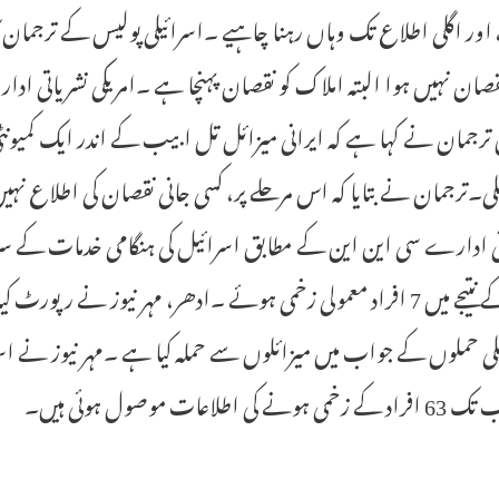
اور اگلی اطلاع تک وہاں رہنا چاہیے ۔اسرائیلی پولیس کے ترجمان کا 
قصان نہیں ہوا البتہ املاک کو نقصان پہنچا ہے ۔امریکی نشریاتی 
ترجمان نے کہا ہے کہ ایرانی میزائل تل ابیب کے اندر ایک کمیونٹی
لی۔ترجمان نے بتایا کہ اس مرحلے پر، کسی جانی نقصان کی اطلاع نہیں
ی ادارے سی این این کے مطابق اسرائیل کی ہنگامی خدمات کے سربر
حملے کے نتیجے میں 7 افراد معمولی زخمی ہوئے ۔ادھر، مہر نیوز نے 
لی حملوں کے جواب میں میزائلوں سے حملہ کیا ہے ۔مہر نیوز نے اسرائ
 ہونے کی اطلاعات موصول ہوئی ہیں۔