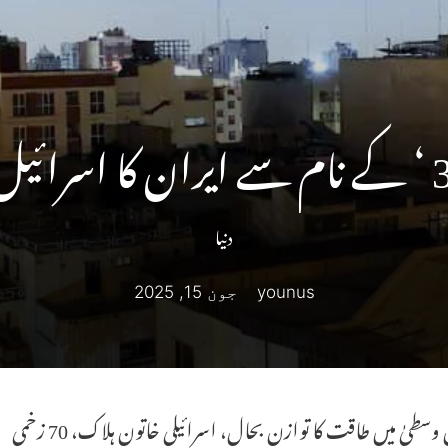
دنیا
younus
جون 15, 2025
سطیٰ میں طاقت کا توازن بحال، اسرائیلی خاتون ہلاک، 70 زخمی