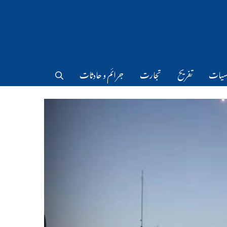
سیات
تفریح
تجارت
جرائم و حادثات