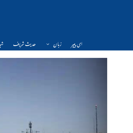
Ski
t
conten
ای پیپر
زبان
حدیث شریف
شہر