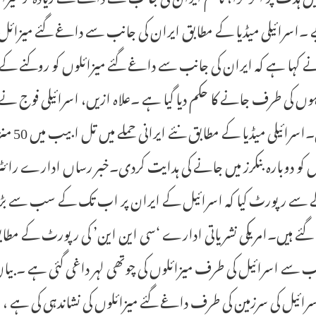
 ۔اسرائیلی میڈیا کے مطابق ایران کی جانب سے داغے گئے میزا
 کہا ہے کہ ایران کی جانب سے داغے گئے میزائلوں کو روکنے کے 
اہوں کی طرف جانے کا حکم دیا گیا ہے ۔علاہ ازیں، اسرائیلی فوج نے ای
کر دی۔
 کو دوبارہ بنکرز میں جانے کی ہدایت کردی۔خبر رساں ادارے رائٹ
 سے رپورٹ کیا کہ اسرائیل کے ایران پر اب تک کے سب سے بڑ
ئے ہیں۔امریکی نشریاتی ادارے ‘سی این این’ کی رپورٹ کے مطابق 
ب سے اسرائیل کی طرف میزائلوں کی چوتھی لہر داغی گئی ہے ۔بیان م
ائیل کی سرزمین کی طرف داغے گئے میزائلوں کی نشاندہی کی ہے ، مزید