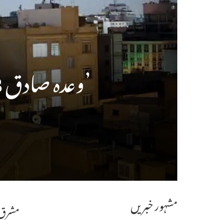
’وعدہ صادق 3 ‘ کے نام سے ایران کا اسرائیل پر جوابی حملہ
مشہور خبریں
مشرق و