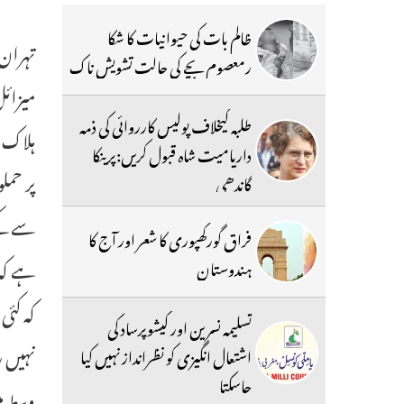
ظالم بات کی حیوانیات کا شکا
رمعصوم بچے کی حالت تشویش ناک
میزائل
طلبہ کیخلاف پولیس کارروائی کی ذمہ
داریامیت شاہ قبول کریں:پرینکا
گاندھی
سے کیے
فراق گورکھپوری کا شعر اور آج کا
ہے کہ 
ہندوستان
کہ کئی
تسلیمہ نسرین اور کیشوپرساد کی
نہیں ر
اشتعال انگیزی کو نظرانداز نہیں کیا
جاسکتا
وسط می