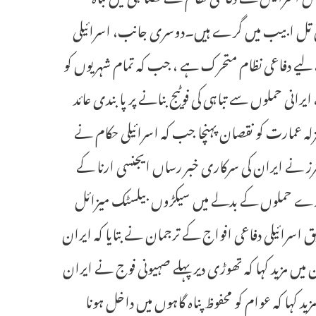
ئل تل ابیب میں گرے ہیں۔دوسری جانب، اسرائیلی
لیے دفاعی نظام متحرک ہے ، جب کہ تمام شہریوں کو
رانی حملوں سے تباہی کی فوٹیج بنانے پر پابندی عائد
اسرائیلی میڈیا کے مطابق نئے ایرانی حملے میں تل ابیب میں 50 منزلہ عمارت کو نقصان پہنچا جب کہ اسرائیلی حکام نے
رز نے ایران کی سرکاری خبر رساں ایجنسی ارنا کے
ے حملوں کے بدلے میں سیکڑوں بیلسٹک میزائل
اسرائیلی دفاعی افواج کے ترجمان نے بتایا کہ ایران
یں مزید کہا کہ تھوڑی دیر پہلے صہیونی فوج نے ایران
 کہا کہ عوام کو محفوظ پناہ گاہوں میں داخل ہونا