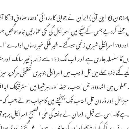
تہران14جون 
 حملے کردیے جس کے نتیجے میں اسرائیل کی کئی عمارتیں تباہ ہوگئیں 
ہلاک اور 70 اسرائیلی شہری زخمی ہوگئے ۔غیر ملکی خبر رساں ا
پر حملوں کا سلسلہ جاری ہے اور اب تک 50
 گئے تازہ حملے میں تل ابیب میں اسرائیلی جوہری تحقیقی مرکز پر میزائ
حملوں میں اشددود، تل ابیب، حیفہ اور بیرشیبا میں اسٹریٹیجک اہداف 
 میزائل اور ڈرون تل ابیب تک پہنچنے میں کامیاب ہوئے جب کہ میزا
ہے گا۔اس سے قبل، ایران نے ہفتہ کی علی الصبح اسرائیل پر چوت
ں ہدف پر آکر گرا، تاہم ایران کی جانب سے داغے گئے زیادہ تر میزا