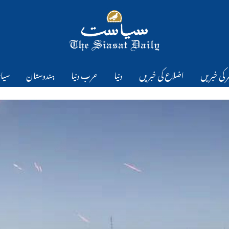
 کی خبریں
اضلاع کی خبریں
دنیا
عرب دنیا
ہندوستان
سیا