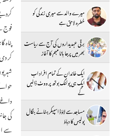
کردیے
میرے والد سے میری زندگی کو
خطرہ لاحق ہے
فوج نے
پناہ گ
برقی عہدیداروں کی آج سے ریاست
بھر میں پرجا باٹا مہم کا آغاز
شہریوں
ایک خاندان کے تمام افراد اب
ایک ہی پولنگ بوتھ پر ووٹ ڈالیں
حوالے
گے
داغے گ
مساجد سے لاؤڈ اسپیکر ہٹانے بنگال
کی جان
پولیس کا دباؤ
سے اسر