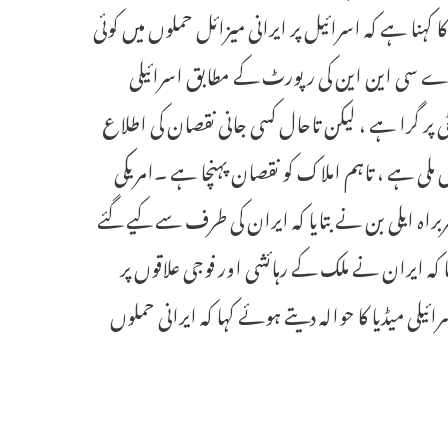
کہنا ہے کہ اسرائیل پر ایرانی میزائل حملوں میں کوئی
ادارے سی این این کی رپورٹ کے مطابق اسرائیلی
 پر گرا ہے ، لیکن تاحال کسی جانی نقصان کی اطلاع
 ملی ہے ، تاہم املاک کو نقصان پہنچا ہے ۔امریکی
اہ ایلی بن نے بتایا کہ ایران کی طرف سے کیے گئے
رپورٹ کیا کہ ایران نے ملک کے رہائشی اور فوجی علاقوں پر
یلی میڈیا کا حوالہ دیتے ہوئے کہا کہ ایرانی حملوں