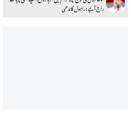
راج آئیے :راہول گاندھی