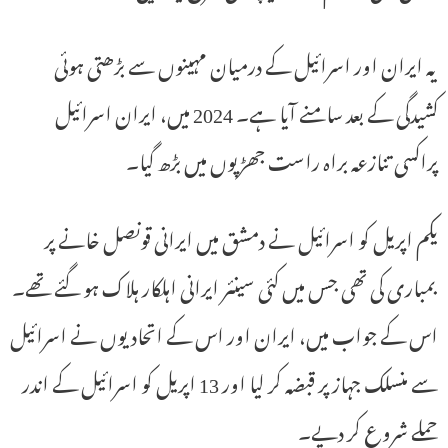
یہ ایران اور اسرائیل کے درمیان مہینوں سے بڑھتی ہوئی
کشیدگی کے بعد سامنے آیا ہے۔ 2024 میں، ایران اسرائیل
پراکسی تنازعہ براہ راست جھڑپوں میں بڑھ گیا۔
یکم اپریل کو اسرائیل نے دمشق میں ایرانی قونصل خانے پر
بمباری کی تھی جس میں کئی سینئر ایرانی اہلکار ہلاک ہو گئے تھے۔
اس کے جواب میں، ایران اور اس کے اتحادیوں نے اسرائیل
سے منسلک جہاز پر قبضہ کر لیا اور 13 اپریل کو اسرائیل کے اندر
حملے شروع کر دیے۔