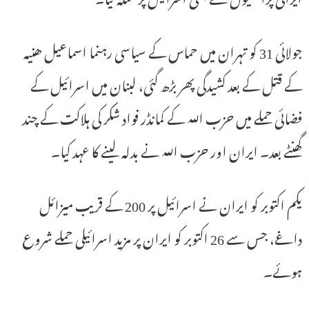
جولائی 31 کو تہران میں حماس کے سیاسی رہنما اسماعیل ھنیہ
کے قتل کے بعد کشیدگی پھر بڑھ گئی، لبنان میں اسرائیل کے
فضائی حملے میں حزب اللہ کے کمانڈر فواد شکر کی ہلاکت کے چند
گھنٹے بعد۔ ایران اور حزب اللہ نے بدلہ لینے کا عہد کیا۔
یکم اکتوبر کو ایران نے اسرائیل پر 200 کے قریب میزائل
داغے، جس سے 26 اکتوبر کو ایران پر مزید اسرائیلی حملے شروع
ہوئے۔