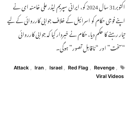
اکتوبر31 سال 2024 کو، ایرانی سپریم لیڈر علی خامنہ ای نے
اپنے فوجی حکام کو اسرائیل کے خلاف جوابی کارروائی کے لیے
تیار رہنے کا حکم دیا، حکام نے خبردار کیا کہ جوابی کارروائی
“سخت” اور “ناقابل تصور” ہوگی۔
Tags
Attack
,
Iran
,
Israel
,
Red Flag
,
Revenge
,
Viral Videos