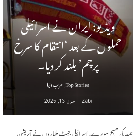
ویڈیو: ایران نے اسرائیلی
حملوں کے بعد ‘انتقام کا سرخ
پرچم’ بلند کر دیا۔
Top Stories
,
عرب دنیا
Zabi
جون 13, 2025
جمعہ کی صبح سویرے، اسرائیلی جیٹ طیاروں نے آپریشن