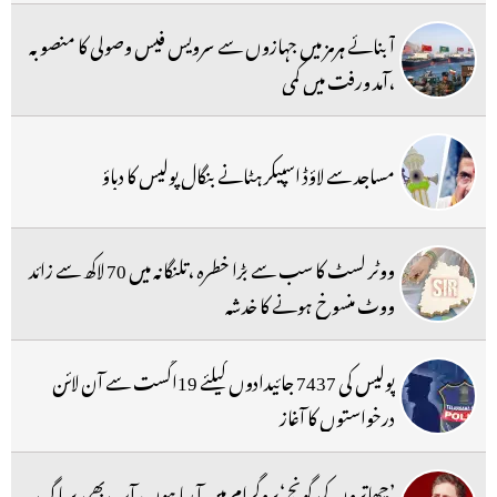
آبنائے ہرمز میں جہازوں سے سرویس فیس وصولی کا منصوبہ
،آمد ورفت میں کمی
مساجد سے لاؤڈ اسپیکر ہٹانے بنگال پولیس کا دباؤ
ووٹر لسٹ کا سب سے بڑا خطرہ ،تلنگانہ میں 70 لاکھ سے زائد
ووٹ منسوخ ہونے کا خدشہ
پولیس کی 7437 جائیدادوں کیلئے 19اگست سے آن لائن
درخواستوں کا آغاز
’چھاتروں کی گونج‘پروگرام میں آ رہا ہوں، آپ بھی پریاگ