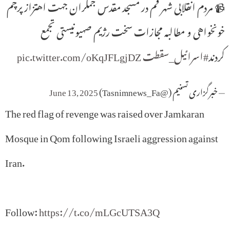
📹 مردم انقلابی شهر قم در مسجد مقدس جمکران جهت اهتزاز پرچم
خونخواهی و مطالبه مجازات سخت رژیم صهیونیستی تجمع
کردند
#اسرائیل_سقطت
pic.twitter.com/oKqJFLgjDZ
— خبرگزاری تسنیم (@Tasnimnews_Fa)
June 13, 2025
The red flag of revenge was raised over Jamkaran
Mosque in Qom following Israeli aggression against
Iran.
Follow:
https://t.co/mLGcUTSA3Q