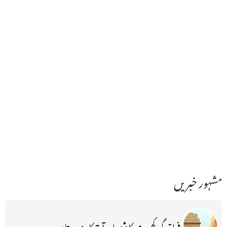
مشہور خبریں
فراق گورکھپوری کا شعر اور آج کا ہندوستان