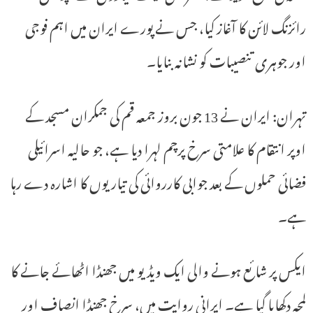
رائزنگ لائن کا آغاز کیا، جس نے پورے ایران میں اہم فوجی
اور جوہری تنصیبات کو نشانہ بنایا۔
تہران: ایران نے 13 جون بروز جمعہ قم کی جمکران مسجد کے
اوپر انتقام کا علامتی سرخ پرچم لہرا دیا ہے، جو حالیہ اسرائیلی
فضائی حملوں کے بعد جوابی کارروائی کی تیاریوں کا اشارہ دے رہا
ہے۔
ایکس پر شائع ہونے والی ایک ویڈیو میں جھنڈا اٹھائے جانے کا
لمحہ دکھایا گیا ہے۔ ایرانی روایت میں، سرخ جھنڈا انصاف اور