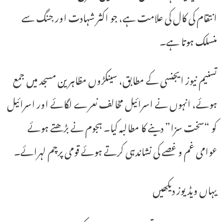
انتقام کی کال کی علامت ہے، جو اکثر شہادت اور جنگ سے
منسلک ہوتا ہے۔
تسنیم نیوز ایجنسی کے مطابق، سینکڑوں مظاہرین مسجد میں جمع
ہوئے، انہوں نے اسرائیل مخالف نعرے لگائے اور اسرائیل
کو “سخت سزا” دینے کا مطالبہ کیا۔ ہجوم نے بڑھتے ہوئے
عوامی غم و غصے کی نشاندہی کرتے ہوئے قومی پرچم لہرائے۔
یہاں ویڈیوز دیکھیں