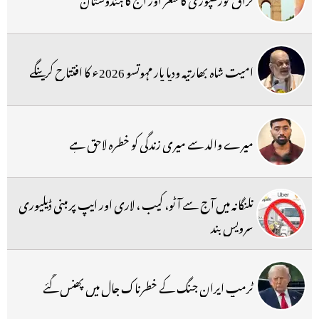
امیت شاہ بھارتیہ ودیا پار مہوتسو 2026ء کا افتتاح کرینگے
میرے والد سے میری زندگی کو خطرہ لاحق ہے
تلنگانہ میں آج سے آٹو، کیب ، لاری اور ایپ پر مبنی ڈیلیوری
سرویس بند
ٹرمپ ایران جنگ کے خطرناک جال میں پھنس گئے