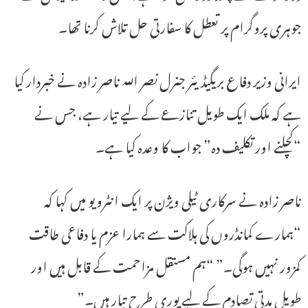
جوہری پروگرام پر تعطل کا سفارتی حل تلاش کرنا تھا۔
ایرانی وزیر دفاع بریگیڈیئر جنرل نصر اللہ ناصر زادہ نے خبردار کیا
ہے کہ ملک ایک طویل تنازعے کے لیے تیار ہے، جس نے
“کچلنے اور تکلیف دہ” جواب کا وعدہ کیا ہے۔
ناصر زادہ نے سرکاری ٹیلی ویژن پر ایک انٹرویو میں کہا کہ
“ہمارے کمانڈروں کی ہلاکت سے ہمارا عزم یا دفاعی طاقت
کمزور نہیں ہوگی۔” “ہم مستقل مزاحمت کے قابل ہیں اور
طویل مدتی تصادم کے لیے پوری طرح تیار ہیں۔”