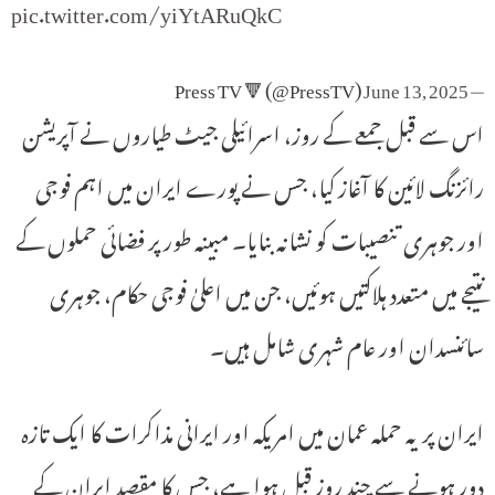
pic.twitter.com/yiYtARuQkC
June 13, 2025
— Press TV 🔻 (@PressTV)
اس سے قبل جمعے کے روز، اسرائیلی جیٹ طیاروں نے آپریشن
رائزنگ لائین کا آغاز کیا، جس نے پورے ایران میں اہم فوجی
اور جوہری تنصیبات کو نشانہ بنایا۔ مبینہ طور پر فضائی حملوں کے
نتیجے میں متعدد ہلاکتیں ہوئیں، جن میں اعلیٰ فوجی حکام، جوہری
سائنسدان اور عام شہری شامل ہیں۔
ایران پر یہ حملہ عمان میں امریکہ اور ایرانی مذاکرات کا ایک تازہ
دور ہونے سے چند روز قبل ہوا ہے، جس کا مقصد ایران کے