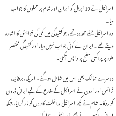
اسرائیل نے 19 اپریل کو ایران اور شام پر حملوں کا جواب
دیا۔
وہ اسرائیلی حملے محدود تھے، جو کشیدگی میں کمی کی خواہش کا اشارہ
دیتے تھے۔ ایران نے کوئی جواب نہیں دیا، اور کشیدگی مختصر
طور پر پراکسی سطح پر واپس آگئی۔
دوسرے ممالک بھی اس میں شامل ہو گئے۔ امریکہ، برطانیہ،
فرانس اور اردن نے اسرائیل کے دفاع کے لیے ایرانی ڈرون
کو روکا۔ شام نے کچھ اسرائیلی مداخلت کاروں کو مار گرایا، جبکہ
ایرانی پراکسیوں نے بھی اسرائیل پر حملہ کیا۔