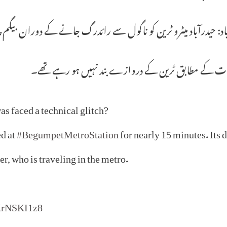
د: حیدرآباد میٹرو ٹرین کو ناگول سے رائدرگ جانے کے دوران بیگم پیٹ اسٹیشن پر تقری
ات کے مطابق ٹرین کے دروازے بند نہیں ہو رہے تھے۔
as faced a technical glitch?
ed at
#BegumpetMetroStation
for nearly 15 minutes. Its 
r, who is traveling in the metro.
KrNSKI1z8