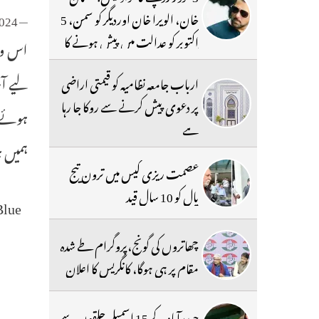
خان، الویرا خان اوردیگر کو سمن، 5
2024
— Surya Reddy (@jsuryareddy)
اکتوبر کو عدالت میں پیش ہونے کا
اس واق
حکم
لیے آپ
ارباب جامعہ نظامیہ کو قیمتی اراضی
پر دعوی پیش کرنے سے روکا جا رہا
ہوئے خ
ہے
ہمیں 
عصمت ریزی کیس میں ترون تیج
پال کو 10 سال قید
Blue
چھاتروں کی گونج،پروگرام طے شدہ
مقام پر ہی ہوگا، کانگریس کا اعلان
حیدرآباد کے 15 اسمبلی حلقوں سے