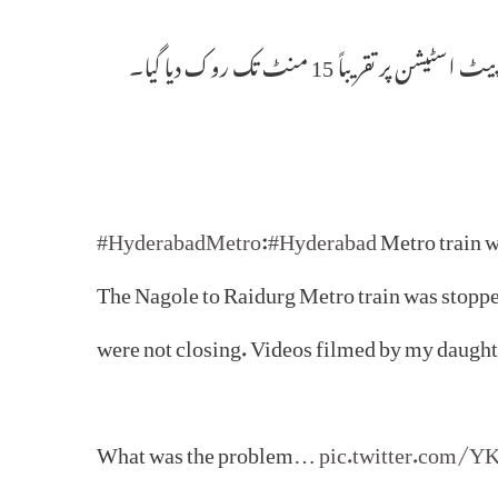
باً 15 منٹ تک روک دیا گیا۔
#HyderabadMetro
:
#Hyderabad
Metro train w
The Nagole to Raidurg Metro train was stopp
were not closing. Videos filmed by my daughte
What was the problem…
pic.twitter.com/Y