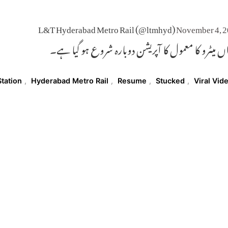
November 4, 
اں میٹرو کا معمول کا آپریشن دوبارہ شروع ہو گیا ہے۔
T
tation
,
Hyderabad Metro Rail
,
Resume
,
Stucked
,
Viral Vid