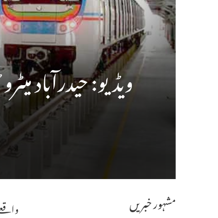
ویڈیو: حیدرآباد میٹرو ٹرین
مشہور خبریں
واقعے 