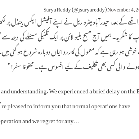
November 4, 
عے کے بعد، حیدرآباد میٹرو ریل نے اپنے آفیشل ایکس ہینڈل پر ل
 کا شکریہ۔ ہمیں آج صبح بلیو لائن پر ایک تکنیکی مسئلے کی وجہ سے تھ
وشی ہو رہی ہے کہ معمول کی کارروائیاں دوبارہ شروع ہو گئی ہیں
ہونے والی کسی بھی تکلیف کے لیے افسوس ہے۔ محفوظ سفر!”
and understanding. We experienced a brief delay on the 
e’re pleased to inform you that normal operations have
operation and we regret for any…