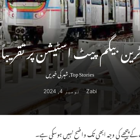
 بیگم پیٹ اسٹیشن پر تقریباً 15 منٹ تک رکی۔
Top Stories
,
شہر کی خبریں
Zabi
نومبر 4, 2024
کے پیچھے کی وجہ ابھی تک واضح نہیں ہوسکی ہے۔