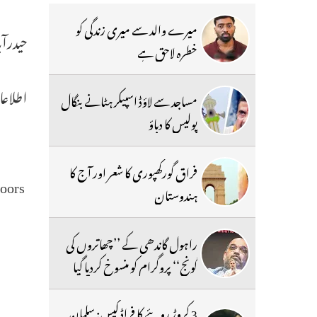
میرے والد سے میری زندگی کو
حیدرآبا
خطرہ لاحق ہے
اطلاع
مساجد سے لاؤڈ اسپیکر ہٹانے بنگال
پولیس کا دباؤ
فراق گورکھپوری کا شعر اور آج کا
doors
ہندوستان
راہول گاندھی کے ’’چھاتروں کی
گونج‘‘ پروگرام کو منسوخ کردیا گیا
3 کروڑ روپئے کا فراڈ کیس: سلمان