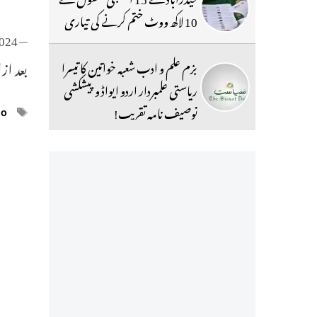
10 لاکھ ووٹ ختم کرنے کی تیاری
2024
— L&T Hyderabad Metro Rail (@ltmhyd)
بعد از
بزم علم و ادب شعبہ خواتین کا تیسرا
ریاستی علمبردار اردو ایواڈ و پیشکشی
توصیف نامہ تقریب!
ags
eo