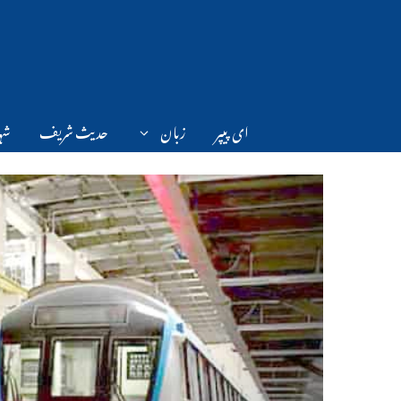
Ski
t
conten
ای پیپر
زبان
حدیث شریف
شہر