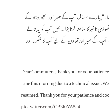
کھا، “پیارے مسافر، آپ کے صبر اور سمجھ بوجھ کے
وڑی تاخیر کا سامنا کرنا پڑا۔ ہمیں آپ کو یہ بتاتے
۔ آپ کے صبر اور تعاون کے لیے آپ کا شکریہ اور
Dear Commuters, thank you for your patience 
Line this morning due to a technical issue. W
resumed. Thank you for your patience and co
pic.twitter.com/CB3l0YA5a4