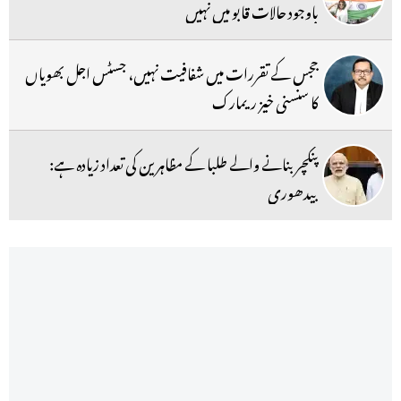
باوجود حالات قابو میں نہیں
ججس کے تقررات میں شفافیت نہیں، جسٹس اجل بھویاں
کا سنسنی خیز ریمارک
پنکچر بنانے والے طلبا کے مظاہرین کی تعداد زیادہ ہے:
بیدھوری