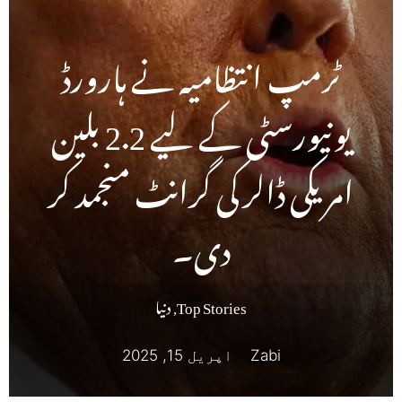
ٹرمپ انتظامیہ نے ہارورڈ
یونیورسٹی کے لیے 2.2 بلین
امریکی ڈالر کی گرانٹ منجمد کر
دی۔
Top Stories
,
دنیا
Zabi
اپریل 15, 2025