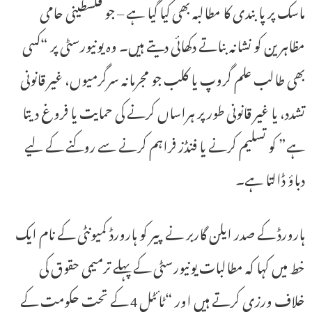
ماسک پر پابندی کا مطالبہ بھی کیا گیا ہے – جو فلسطینی حامی
مظاہرین کو نشانہ بناتے دکھائی دیتے ہیں۔ وہ یونیورسٹی پر “کسی
بھی طالب علم گروپ یا کلب جو مجرمانہ سرگرمیوں، غیر قانونی
تشدد، یا غیر قانونی طور پر ہراساں کرنے کی حمایت یا فروغ دیتا
ہے” کو تسلیم کرنے یا فنڈز فراہم کرنے سے روکنے کے لیے
دباؤ ڈالتا ہے۔
ہارورڈ کے صدر ایلن گاربر نے پیر کو ہارورڈ کمیونٹی کے نام ایک
خط میں کہا کہ مطالبات یونیورسٹی کے پہلے ترمیمی حقوق کی
خلاف ورزی کرتے ہیں اور “ٹائٹل 4 کے تحت حکومت کے