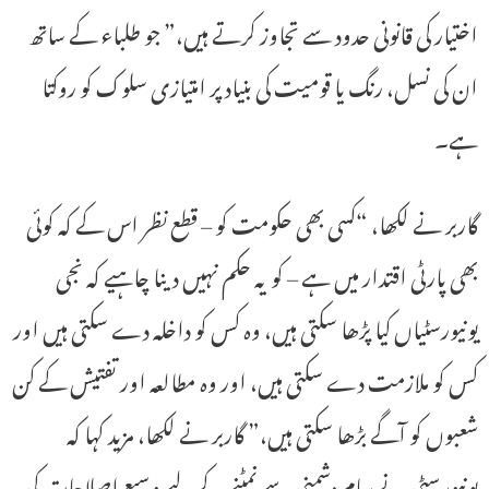
اختیار کی قانونی حدود سے تجاوز کرتے ہیں،” جو طلباء کے ساتھ
ان کی نسل، رنگ یا قومیت کی بنیاد پر امتیازی سلوک کو روکتا
ہے۔
گاربر نے لکھا، “کسی بھی حکومت کو – قطع نظر اس کے کہ کوئی
بھی پارٹی اقتدار میں ہے – کو یہ حکم نہیں دینا چاہیے کہ نجی
یونیورسٹیاں کیا پڑھا سکتی ہیں، وہ کس کو داخلہ دے سکتی ہیں اور
کس کو ملازمت دے سکتی ہیں، اور وہ مطالعہ اور تفتیش کے کن
شعبوں کو آگے بڑھا سکتی ہیں،” گاربر نے لکھا، مزید کہا کہ
یونیورسٹی نے سام دشمنی سے نمٹنے کے لیے وسیع اصلاحات کی