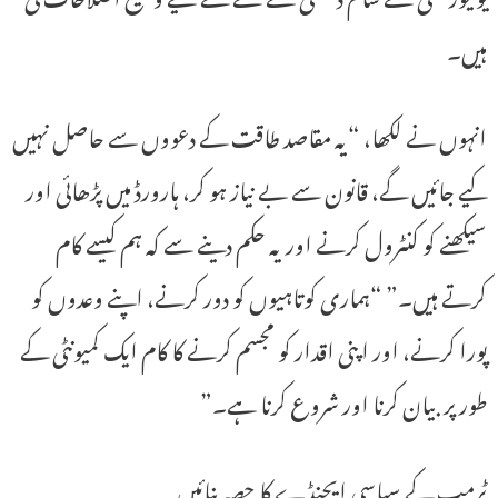
ہیں۔
انہوں نے لکھا، “یہ مقاصد طاقت کے دعووں سے حاصل نہیں
کیے جائیں گے، قانون سے بے نیاز ہو کر، ہارورڈ میں پڑھائی اور
سیکھنے کو کنٹرول کرنے اور یہ حکم دینے سے کہ ہم کیسے کام
کرتے ہیں۔” “ہماری کوتاہیوں کو دور کرنے، اپنے وعدوں کو
پورا کرنے، اور اپنی اقدار کو مجسم کرنے کا کام ایک کمیونٹی کے
طور پر بیان کرنا اور شروع کرنا ہے۔”
ٹرمپ کے سیاسی ایجنڈے کا حصہ بنائیں