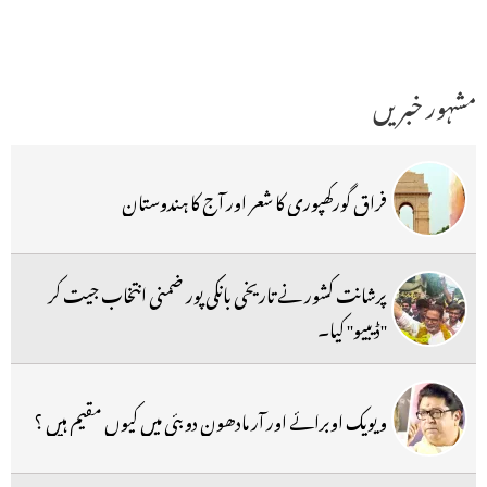
مشہور خبریں
فراق گورکھپوری کا شعر اور آج کا ہندوستان
پرشانت کشور نے تاریخی بانکی پور ضمنی انتخاب جیت کر
''ڈیبیو'' کیا۔
ویویک اوبرائے اور آر مادھون دوبئی میں کیوں مقیم ہیں ؟