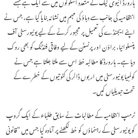
ہارورڈ آئیوی لیگ کے متعدد اسکولوں میں سے ایک ہے جسے
انتظامیہ کی جانب سے دباؤ کی مہم میں نشانہ بنایا گیا ہے، جس نے
اپنے ایجنڈے کی تعمیل پر مجبور کرنے کے لیے یونیورسٹی آف
پنسلوانیا، براؤن اور پرنسٹن کے لیے وفاقی فنڈنگ ​​کو بھی روک
دیا ہے۔ ہارورڈ کا مطالبہ خط اس سے ملتا جلتا ہے جس نے
کولمبیا یونیورسٹی میں اربوں ڈالر کی کٹوتیوں کے خطرے کے
تحت تبدیلیاں کیں۔
ٹرمپ انتظامیہ کے مطالبات نے سابق طلباء کے ایک گروپ
کو یونیورسٹی کے رہنماؤں کو خط لکھنے پر آمادہ کیا جس میں “قانونی