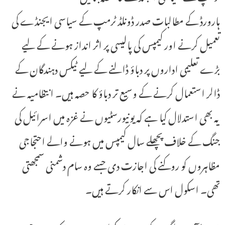
ہارورڈ کے مطالبات صدر ڈونلڈ ٹرمپ کے سیاسی ایجنڈے کی
تعمیل کرنے اور کیمپس کی پالیسی پر اثر انداز ہونے کے لیے
بڑے تعلیمی اداروں پر دباؤ ڈالنے کے لیے ٹیکس دہندگان کے
ڈالر استعمال کرنے کے وسیع تر دباؤ کا حصہ ہیں۔ انتظامیہ نے
یہ بھی استدلال کیا ہے کہ یونیورسٹیوں نے غزہ میں اسرائیل کی
جنگ کے خلاف پچھلے سال کیمپس میں ہونے والے احتجاجی
مظاہروں کو روکنے کی اجازت دی جسے وہ سام دشمنی سمجھتی
تھی۔ اسکول اس سے انکار کرتے ہیں۔