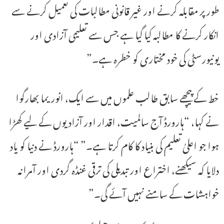
طور پر مقابلہ کرنے اور غیر قانونی مطالبات کی تعمیل کرنے سے
انکار کرنے کا مطالبہ کیا گیا ہے جس سے تعلیمی آزادی اور
یونیورسٹی کی خود مختاری کو خطرہ ہے۔”
خط کے پیچھے سابق طالب علموں میں سے ایک، انوریما بھارگوا
نے کہا، “ہارورڈ آج سالمیت، اقدار اور آزادیوں کے لیے کھڑا
ہوا جو اعلیٰ تعلیم کی بنیاد کا کام کرتا ہے۔” “ہارورڈ نے دنیا کو یاد
دلایا کہ سیکھنے، اختراع اور تبدیلی کی ترقی غنڈہ گردی اور آمرانہ
خواہشات کے سامنے نہیں آئے گی۔”