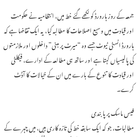
جمعہ کے روز ہارورڈ کو لکھے گئے خط میں، انتظامیہ نے حکومت
اور قیادت میں وسیع اصلاحات کا مطالبہ کیا، یہ ایک تقاضا ہے کہ
ہارورڈ انسٹی ٹیوٹ جسے وہ “میرٹ پر مبنی” داخلوں اور ملازمتوں
کی پالیسیاں کہتا ہے اور ساتھ ہی مطالعہ کے ادارے، فیکلٹی
اور قیادت کا تنوع کے بارے میں ان کے خیالات کا آڈٹ
کرے۔
فیس ماسک پر پابندی
مطالبات، جو کہ ایک سابقہ ​​خط کی تازہ کاری ہیں، میں چہرے کے