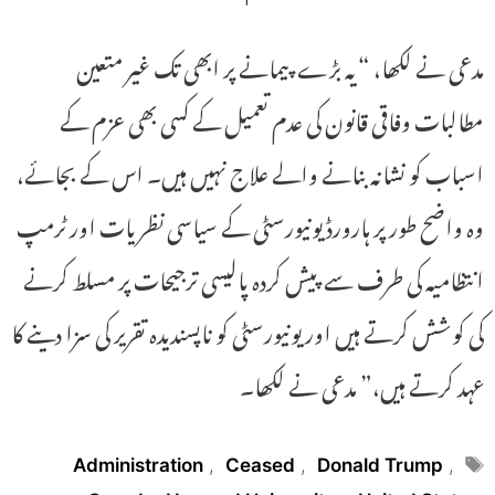
مدعی نے لکھا، “یہ بڑے پیمانے پر ابھی تک غیر متعین
مطالبات وفاقی قانون کی عدم تعمیل کے کسی بھی عزم کے
اسباب کو نشانہ بنانے والے علاج نہیں ہیں۔ اس کے بجائے،
وہ واضح طور پر ہارورڈ یونیورسٹی کے سیاسی نظریات اور ٹرمپ
انتظامیہ کی طرف سے پیش کردہ پالیسی ترجیحات پر مسلط کرنے
کی کوشش کرتے ہیں اور یونیورسٹی کو ناپسندیدہ تقریر کی سزا دینے کا
عہد کرتے ہیں،” مدعی نے لکھا۔
Tags
Administration
,
Ceased
,
Donald Trump
,