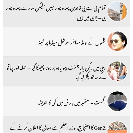
تمام بی جے پی قائدین چندہ چور نہیں ‘ لیکن سارے چندہ چور
بی جے پی میں ہیں
فلموں کے بولڈ مناظر سوشل میڈیا پر شیئر
دہلی میں رکن پارلیمنٹ پپو یادو پر جوتا پھینکا گیا ۔ حملہ آور چاقو
کے ساتھ پکڑ لیا گیا
اگست ۔ ستمبر میں بارش میں کمی کا اندیشہ
GenZ کا احتجاج، وزیراعظم سے معافی کا اعلان کرنے کے