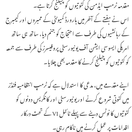
مقدمہ ٹرمپ ایڈمن کی کٹوتیوں کو چیلنج کرتا ہے۔
اس نے ہفتے کے آخر میں ہارورڈ کمیونٹی کے ممبروں اور کیمبرج
کے رہائشیوں کی طرف سے احتجاج کو جنم دیا، ساتھ ہی ساتھ
امریکی ایسوسی ایشن آف یونیورسٹی پروفیسرز کی طرف سے جمعہ
کو کٹوتیوں کو چیلنج کرنے کا مقدمہ بھی چلایا۔
اپنے مقدمے میں، مدعی کا استدلال ہے کہ ٹرمپ انتظامیہ فنڈز
میں کٹوتی شروع کرنے اور یونیورسٹی اور کانگریس دونوں کو
کٹوتیوں کا نوٹس دینے سے پہلے ٹائٹل VI کے تحت درکار
اقدامات پر عمل کرنے میں ناکام رہی۔