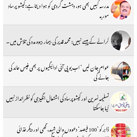
مدرسہ کہیں بھی ہو، دہشت گردی کو ہوا دیتا ہے:کیشو پرساد
موریہ
کرائے کے پیسے نہیں: محمد قدیر کی بیمار بیوہ مدد کی تلاش میں ۔
عوام جان لیں ‘ اب یو پی آئی ادائیگیوں پر بھی فیس عائد کی
جائے گی
تسلیمہ نسرین اور کیشوپرساد کی اشتعال انگیزی کو نظرانداز نہیں
کیا جاسکتا
ڈابر کو ’100 فیصد‘ دعووں والی شہد، گھی اور دیگر غذائی