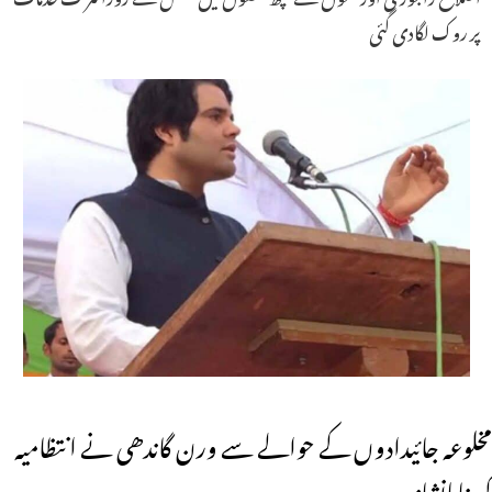
پر روک لگادی گئی
مخلوعہ جائیدادوں کے حوالے سے ورن گاندھی نے انتظامیہ
کو بنایانشانہ