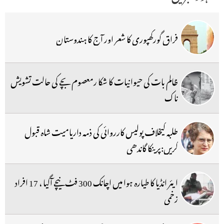
فراق گورکھپوری کا شعر اور آج کا ہندوستان
ظالم بات کی حیوانیات کا شکا رمعصوم بچے کی حالت تشویش
ناک
طلبہ کیخلاف پولیس کارروائی کی ذمہ داریامیت شاہ قبول
کریں:پرینکا گاندھی
ایئر انڈیا کا طیارہ ہوا میں اچانک 300 فٹ نیچے آگیا ، 17 افراد
زخمی