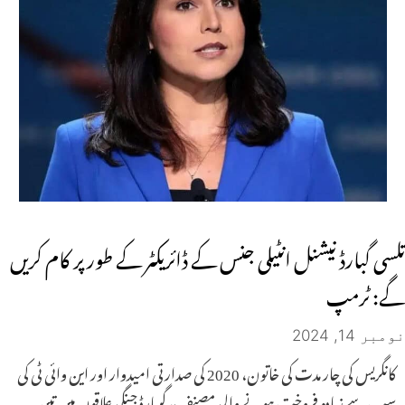
تلسی گبارڈ نیشنل انٹیلی جنس کے ڈائریکٹر کے طور پر کام کریں
گے: ٹرمپ
نومبر 14, 2024
کانگریس کی چار مدت کی خاتون، 2020 کی صدارتی امیدوار اور این وائی ٹی کی
سب سے زیادہ فروخت ہونے والی مصنف، گیبارڈ جنگی علاقوں میں تین