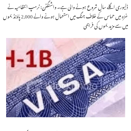
ڈلیوری اگلے سال شروع ہونے والی ہے۔ واشنگٹن: ٹرمپ انتظامیہ نے
غزہ میں حماس کے خلاف جنگ میں استعمال ہونے والے 2,000 پاؤنڈ بموں
میں سے مزید بموں کی فراہمی