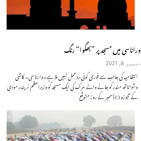
وراناسی میں مسجد پر ”بھگوا“ رنگ
دسمبر 8, 2021
انتظامیہ کی جانب سے فوری کوئی ردعمل نہیں ملا ہے۔وارناسی۔ کاشی
وشواناتھ مندر کو جانے والے سرک کی ایک مسجد کو وزیراعظم نریندر مودی
کے مجوزہ 13ڈسمبر کے روز متوقع