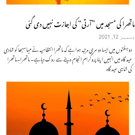
ماتھرا کی مسجد میں ”آرتی“ کی اجازت نہیں دی گئی
دسمبر 12, 2021
دوہفتوں میں ایسا دوسری مرتبہ ہوا ہے کہ ماتھرا انتظامیہ نے مہاسبھا کو شادی
عید گاہ میں انہیں اپنا پروگرام انجام دینے سے روک دیاہے۔ ماتھرا۔ماتھرا
کی شاہی عید گاہ