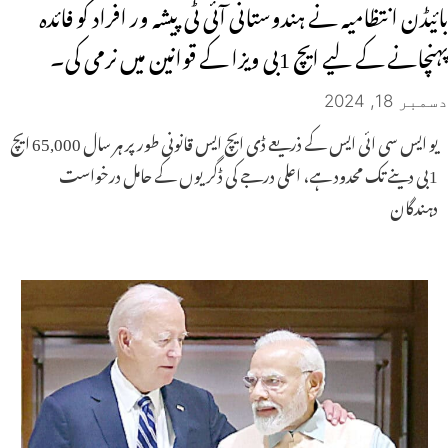
بائیڈن انتظامیہ نے ہندوستانی آئی ٹی پیشہ ور افراد کو فائدہ
پہنچانے کے لیے ایچ 1بی ویزا کے قوانین میں نرمی کی۔
دسمبر 18, 2024
یو ایس سی ائی ایس کے ذریعے ڈی ایچ ایس قانونی طور پر ہر سال 65,000 ایچ
1بی دینے تک محدود ہے، اعلی درجے کی ڈگریوں کے حامل درخواست
دہندگان