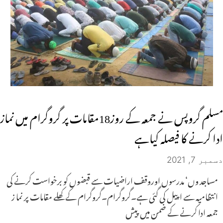
مسلم گروپس نے جمعہ کے روز18مقامات پر گروگرام میں نماز
ادا کرنے کا فیصلہ کیاہے
دسمبر 7, 2021
مساجد وں‘ مدرسوں اوروقف اراضیات سے قبضوں کو برخواست کرنے کی
انتظامیہ سے اپیل کی گئی ہے۔گروگرام۔گروگرام کے کھلے مقامات پر نما ز
جمعہ ادا کرنے کے ضمن میں پیش