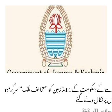
جے کے:حکومت کے 1 1ملازمین کو ”مخالف ملک“ سرگرمیو
ں پر نکال دئے گئے
جولائی 11, 2021