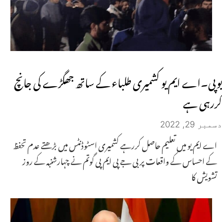
یوپی۔اے ایم یو کشمیری طلباء کے ساتھ جھگڑے کی جانچ
کررہی ہے
دسمبر 29, 2022
اے ایم یو میں تعلیم حاصل کررہے کشمیری اسٹوڈنٹس میں بڑھتے عدم تحفظ
کے احساس کے واقعات پر بی جے پی ایم پی گوتم نے چہارشنبہ کے روز
تشویش کا