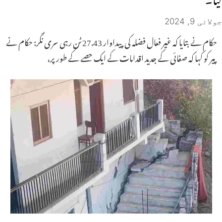
جولائی 9, 2024
حکام نے بتایا کہ غیر فعال فضلہ کی پیداوار 27.43 ٹن رہی سری نگر: حکام نے
پیر کو کہا کہ صفائی کے جدید اقدامات کے ایک حصے کے طور پر،