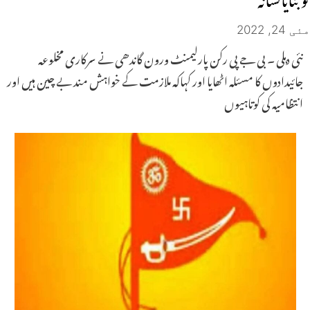
مئی 24, 2022
نئی دہلی ۔ بی جے پی رکن پارلیمنٹ ورون گاندھی نے سرکاری مخلوعہ
جائیدادوں کا مسئلہ اٹھایا اور کہاکہ ملازمت کے خواہش مند بے چین ہیں اور
انتظامیہ کی کوتاہیوں