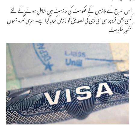
ا س طرح کے ملازمین کے حکومت کی ملازمت میں شامل ہونے کے لئے
کسی بھی فرد پر سی ائی ڈی کی تصدیق کو لازمی کردیاگیاہے۔ سری نگر۔جموں
کشمیر حکومت