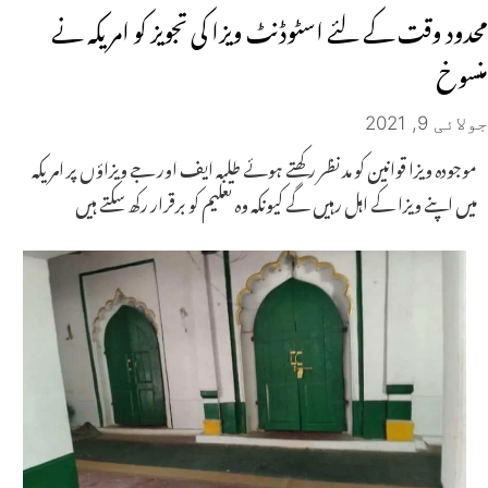
محدود وقت کے لئے اسٹوڈنٹ ویزا کی تجویز کو امریکہ نے
منسوخ
جولائی 9, 2021
موجودہ ویزا قوانین کو مد نظر رکھتے ہوئے طلبہ ایف اور جے ویزاؤں پر امریکہ
میں اپنے ویزا کے اہل رہیں گے کیونکہ وہ تعلیم کو برقرار رکھ سکتے ہیں