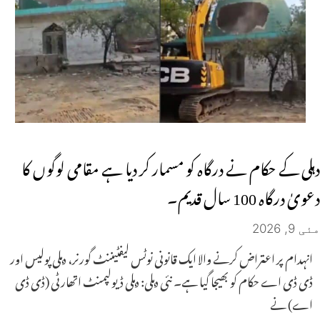
دہلی کے حکام نے درگاہ کو مسمار کر دیا ہے مقامی لوگوں کا
دعویٰ درگاہ 100 سال قدیم۔
مئی 9, 2026
انہدام پر اعتراض کرنے والا ایک قانونی نوٹس لیفٹیننٹ گورنر، دہلی پولیس اور
ڈی ڈی اے حکام کو بھیجا گیا ہے۔ نئی دہلی: دہلی ڈیولپمنٹ اتھارٹی (ڈی ڈی
اے) نے