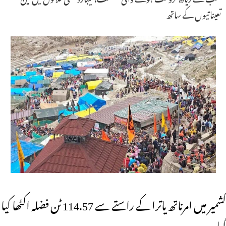
تعیناتیوں کے ساتھ
کشمیر میں امرناتھ یاترا کے راستے سے 114.57 ٹن فضلہ اکٹھا کیا
گیا۔