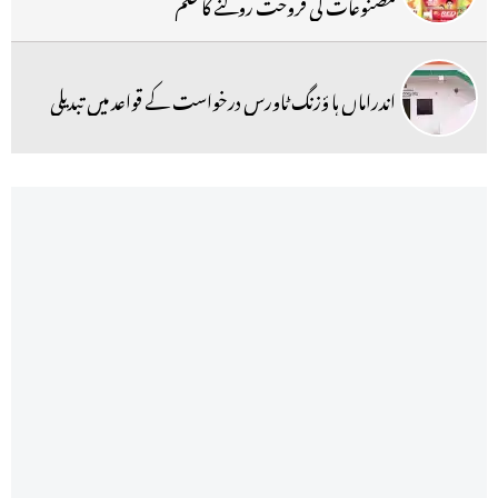
مصنوعات کی فروخت روکنے کا حکم
اندراماں ہا ؤزنگ ٹاورس درخواست کے قواعد میں تبدیلی