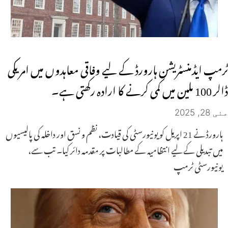
ٹرمپ ایڈمنسٹریشن ہارورڈ کے لیے وفاقی معاہدوں میں امریکی
ڈالر 100 ملین میں کمی کرنے کا ارادہ رکھتی ہے۔
مئی 28, 2025
ہارورڈ نے 21 اپریل کو یونیورسٹی کی قیادت، نظم و نسق اور داخلہ کی پالیسیوں
میں تبدیلی کے لیے انتظامیہ کے مطالبات پر مقدمہ دائر کیا۔ تب سے،
یونیورسٹی ٹرمپ