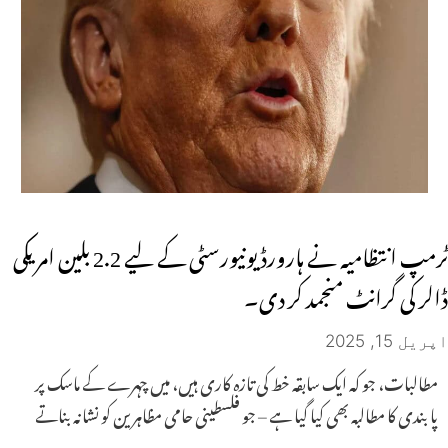
ٹرمپ انتظامیہ نے ہارورڈ یونیورسٹی کے لیے 2.2 بلین امریکی
ڈالر کی گرانٹ منجمد کر دی۔
اپریل 15, 2025
مطالبات، جو کہ ایک سابقہ ​​خط کی تازہ کاری ہیں، میں چہرے کے ماسک پر
پابندی کا مطالبہ بھی کیا گیا ہے – جو فلسطینی حامی مظاہرین کو نشانہ بناتے