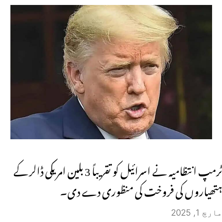
ٹرمپ انتظامیہ نے اسرائیل کو تقریباً 3 بلین امریکی ڈالر کے
ہتھیاروں کی فروخت کی منظوری دے دی۔
مارچ 1, 2025