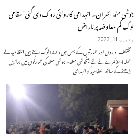
جوشی مٹھ بحران۔ انہدامی کاروائی روک دی گئی‘ مقامی
لوگ کم معاوضہ پر ناراض
جنوری 11, 2023
مختلف اداروں اور عمارتوں کے جس میں 1425لوگ رہتے ہیں انتظامیہ نے
جملہ 344کمرے لے لئے ہیںجوشی مٹھ۔ جوشی مٹھ کی عمارتوں میں دراڑیں
بڑھنے کے ساتھ انتظامیہ کو انہدامی