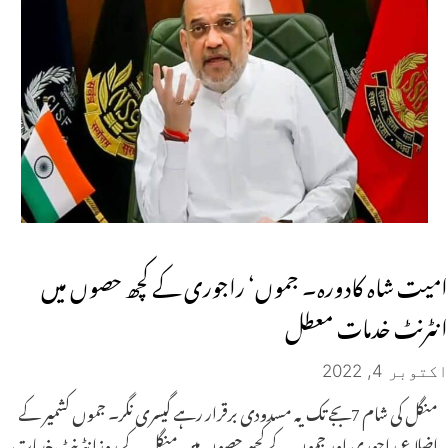
امیت شاہ کادورہ۔ جموں‘ راجوری کے کچھ حصوں میں
انٹرنٹ خدمات معطل
اکتوبر 4, 2022
منگل کی شام 7بجے تک یہ مسدودی برقرار رہے گیسری نگر۔ جموں کشمیر کے
اضلاع راجوری اور جموں کے کچھ حصوں میں منگل کے روزانٹرنٹ خدمات