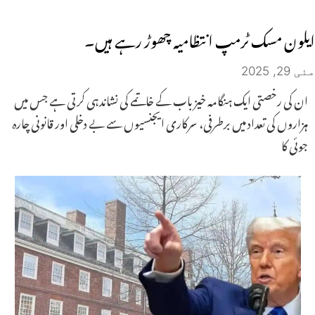
ایلون مسک ٹرمپ انتظامیہ چھوڑ رہے ہیں۔
مئی 29, 2025
ان کی رخصتی ایک ہنگامہ خیز باب کے خاتمے کی نشاندہی کرتی ہے جس میں
ہزاروں کی تعداد میں برطرفی، سرکاری ایجنسیوں سے بے دخلی اور قانونی چارہ
جوئی کا