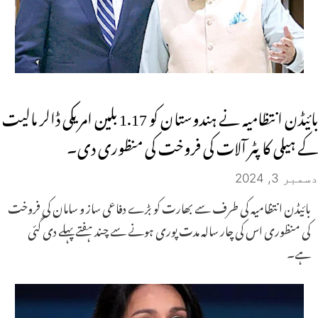
بائیڈن انتظامیہ نے ہندوستان کو 1.17 بلین امریکی ڈالر مالیت
کے ہیلی کاپٹر آلات کی فروخت کی منظوری دی۔
دسمبر 3, 2024
بائیڈن انتظامیہ کی طرف سے بھارت کو بڑے دفاعی ساز و سامان کی فروخت
کی منظوری اس کی چار سالہ مدت پوری ہونے سے چند ہفتے پہلے دی گئی
ہے۔