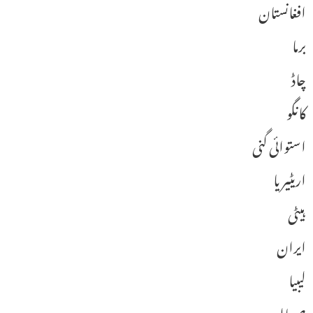
افغانستان
برما
چاڈ
کانگو
استوائی گنی
اریٹیریا
ہیٹی
ایران
لیبیا
صومالیہ