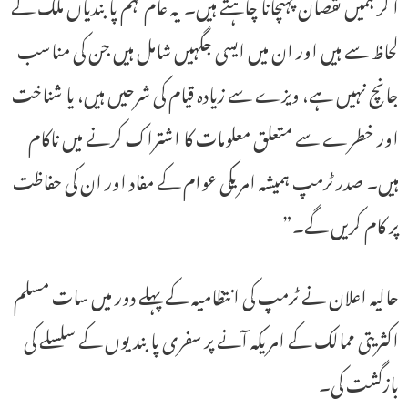
آ کر ہمیں نقصان پہنچانا چاہتے ہیں۔ یہ عام فہم پابندیاں ملک کے
لحاظ سے ہیں اور ان میں ایسی جگہیں شامل ہیں جن کی مناسب
جانچ نہیں ہے، ویزے سے زیادہ قیام کی شرحیں ہیں، یا شناخت
اور خطرے سے متعلق معلومات کا اشتراک کرنے میں ناکام
ہیں۔ صدر ٹرمپ ہمیشہ امریکی عوام کے مفاد اور ان کی حفاظت
پر کام کریں گے۔”
حالیہ اعلان نے ٹرمپ کی انتظامیہ کے پہلے دور میں سات مسلم
اکثریتی ممالک کے امریکہ آنے پر سفری پابندیوں کے سلسلے کی
بازگشت کی۔