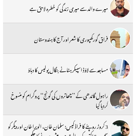
میرے والد سے میری زندگی کو خطرہ لاحق ہے
فراق گورکھپوری کا شعر اور آج کا ہندوستان
مساجد سے لاؤڈ اسپیکر ہٹانے بنگال پولیس کا دباؤ
راہول گاندھی کے ’’چھاتروں کی گونج‘‘ پروگرام کو منسوخ
کردیا گیا
3 کروڑ روپئے کا فراڈ کیس: سلمان خان، الویرا خان اوردیگر کو
سمن، 5 اکتوبر کو عدالت میں پیش ہونے کا حکم