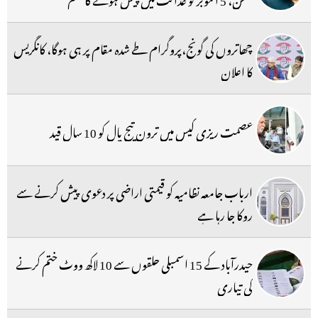
چھاتروں کی گونج،پروگرام طے شدہ مقام پر ہی ہوگا، کانگریس
کا اعلان
عصمت ریزی کیس میں ترون تیج پال کو 10 سال قید
ارباب جامعہ نظامیہ کو قیمتی اراضی پر دعوی پیش کرنے سے
روکا جا رہا ہے
حیدرآباد کے 15 اسمبلی حلقوں سے 10 لاکھ ووٹ ختم کرنے
کی تیاری