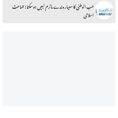
حب الوطنی کا معیار وندے ماترم نہیں ہوسکتا : جماعت
اسلامی