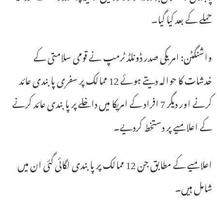
حملے کے بعد کیا گیا۔
واشنگٹن: امریکی صدر ڈونلڈ ٹرمپ نے قومی سلامتی کے
خدشات کا حوالہ دیتے ہوئے 12 ممالک پر سفری پابندی عائد
کرنے اور دیگر 7 افراد کے امریکا میں داخلے پر پابندی عائد کرنے
کے اعلامیے پر دستخط کردیے۔
اعلامیے کے مطابق جن 12 ممالک پر پابندی لگائی گئی ان میں
شامل ہیں۔