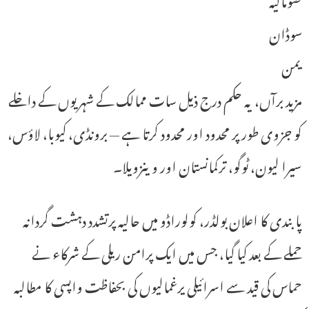
سوڈان
یمن
مزید برآں، یہ حکم درج ذیل سات ممالک کے شہریوں کے داخلے
کو جزوی طور پر محدود اور محدود کرتا ہے — برونڈی، کیوبا، لاؤس،
سیرا لیون، ٹوگو، ترکمانستان اور وینزویلا۔
پابندی کا اعلان بولڈر، کولوراڈو میں حالیہ پرتشدد دہشت گردانہ
حملے کے بعد کیا گیا، جس میں ایک پرامن ریلی کے شرکاء نے
حماس کی قید سے اسرائیلی یرغمالیوں کی بحفاظت واپسی کا مطالبہ