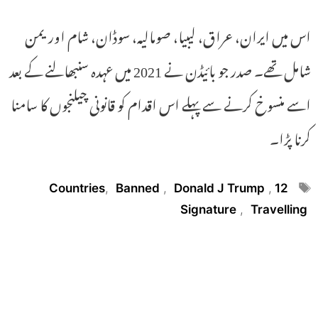
اس میں ایران، عراق، لیبیا، صومالیہ، سوڈان، شام اور یمن
شامل تھے۔ صدر جو بائیڈن نے 2021 میں عہدہ سنبھالنے کے بعد
اسے منسوخ کرنے سے پہلے اس اقدام کو قانونی چیلنجوں کا سامنا
کرنا پڑا۔
Tags
,
Banned
,
Donald J Trump
,
12 Countries
Signature
,
Travelling