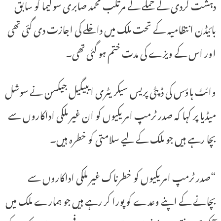
دہشت گردی کے حملے کے مرتکب محمد صابری سولیما کو سابق
بائیڈن انتظامیہ کے تحت ملک میں داخلے کی اجازت دی گئی تھی
اور اس کے ویزے کی مدت ختم ہو گئی تھی۔
وائٹ ہاؤس کی ڈپٹی پریس سیکریٹری ایبیگیل جیکسن نے سوشل
میڈیا پر کہا کہ صدر ٹرمپ امریکیوں کو ان غیر ملکی اداکاروں سے
بچا رہے ہیں جو ملک کے لیے سلامتی کو خطرہ ہیں۔
“صدر ٹرمپ امریکیوں کو خطرناک غیر ملکی اداکاروں سے
بچانے کے اپنے وعدے کو پورا کر رہے ہیں جو ہمارے ملک میں