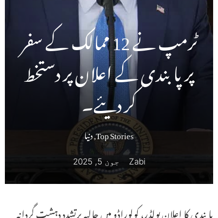
ٹرمپ نے 12 ممالک کے سفر
پر پابندی کے اعلان پر دستخط
کر دیئے۔
Top Stories
,
دنیا
Zabi
جون 5, 2025
پابندی کا اعلان بولڈر، کولوراڈو میں حالیہ پرتشدد دہشت گردانہ