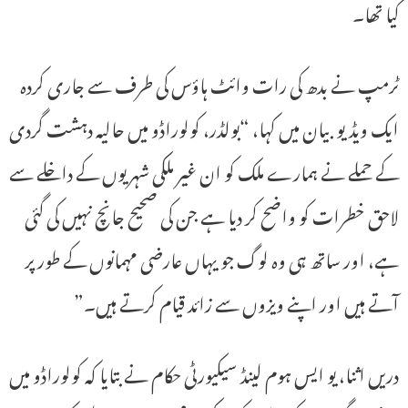
کیا تھا۔
ٹرمپ نے بدھ کی رات وائٹ ہاؤس کی طرف سے جاری کردہ
ایک ویڈیو بیان میں کہا، “بولڈر، کولوراڈو میں حالیہ دہشت گردی
کے حملے نے ہمارے ملک کو ان غیر ملکی شہریوں کے داخلے سے
لاحق خطرات کو واضح کر دیا ہے جن کی صحیح جانچ نہیں کی گئی
ہے، اور ساتھ ہی وہ لوگ جو یہاں عارضی مہمانوں کے طور پر
آتے ہیں اور اپنے ویزوں سے زائد قیام کرتے ہیں۔”
دریں اثنا، یو ایس ہوم لینڈ سیکیورٹی حکام نے بتایا کہ کولوراڈو میں