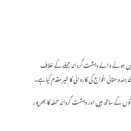
ں میں ہونے والے دہشت گردانہ حملے کے خلاف
ندوستانی افواج کی کاروائی کا خیر مقدم کیاہے۔
ں کے ساتھ ہیں اور دہشت گردانہ حملہ کا بھر پور