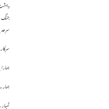
دہشت گ
جنگ خ
سرحد 
سرکارن
ہمارا
ہمارے
تمہار