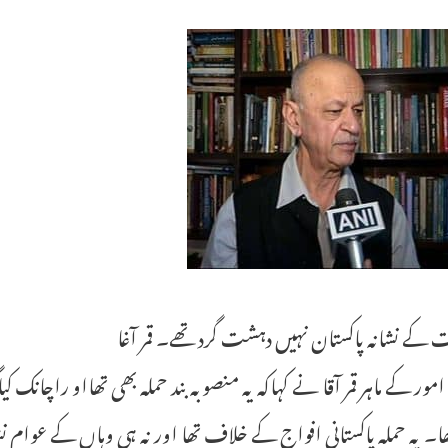
کے نشانہ پاکستان نہیں دہشت گرد تھے۔ قمر آغا
امور کے ماہر قمر آقا نے کہاکہ یہ منصوبہ بند حملہ بھی تھااو راچانک کی
تھا۔ یہ حملہ پاکستانی افواج کے خلاف تھا اور نہ ہی وہاں کے عوام