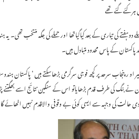
 ہر کئے گئے تھے
لے دوہفتے کی تیاری کے بعد کیاگیاتھا اور حملے کی جگہ منتخب تھی۔ یہ 
 پاکستان کے پاس محدود متبادل ہیں۔
یر او رپنجاب سرحد پر کچھ فوجی سرگرمی بڑھاسکتے ہیں ‘ پاکستان ہند
ن نے بنگ کی طرف قدم بڑھایاتو اس کے سنگین نتائج اسے بھگتنے پڑس
ی حالت کی وجہہ سے ایسی کوئی بے وقوفی والاقدم نہیں اٹھائے گا