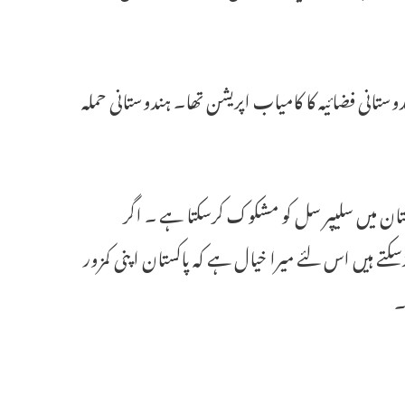
ہندوستانی فضائیہ کا کامیاب اپریشن تھا۔ ہندوستانی حملہ
وستان میں سلیپر سل کو مشکوک کرسکتا ہے ۔ اگر
کتے ہیں اس لئے میرا خیال ہے کہ پاکستان اپنی کمزور
۔