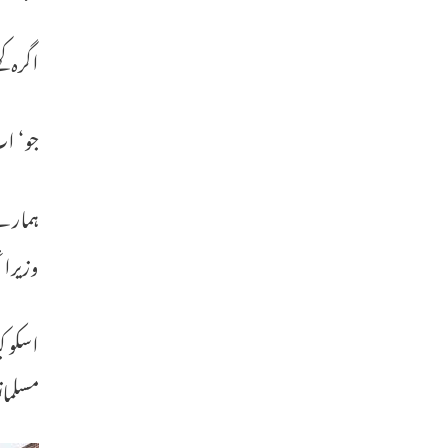
اگرہ ک
جو‘ ا
ہمارے 
وزیراع
اسکو ک
مسلمان