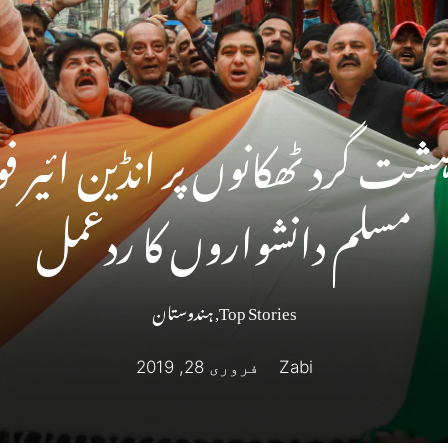
شت گرد ٹھکانوں پر انڈین ائیر ف
مسلم دانشواروں کا ردعمل
Top Stories
,
ہندوستان
Zabi
فروری 28, 2019