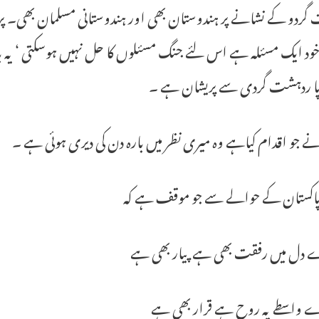
ردو کے نشانے پر ہندوستان بھی اور ہندوستانی مسلمان بھی۔ پروف
ود ایک مسئلہ ہے اس لئے جنگ مسئلوں کا حل نہیں ہوسکتی ‘ یہ با
پا ردہشت گردی سے پریشان ہے ۔
ے جو اقدام کیاہے وہ میری نظر میں بارہ دن کی دیری ہوئی ہے ۔
 پاکستان کے حوالے سے جو موقف ہے کہ
 دل میں رفقت بھی ہے پیار بھی ہے
ے واسطے یہ روح ہے قرار بھی ہے