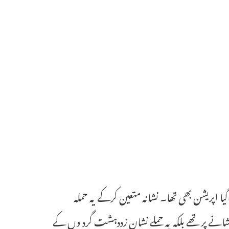
اگیا اپریشن بھی تھا۔ نشانہ متعین کرکے یہ حملہ
 نشانے پر تھے بلکہ یہ حملے نشان زددہشت گرد وں کے