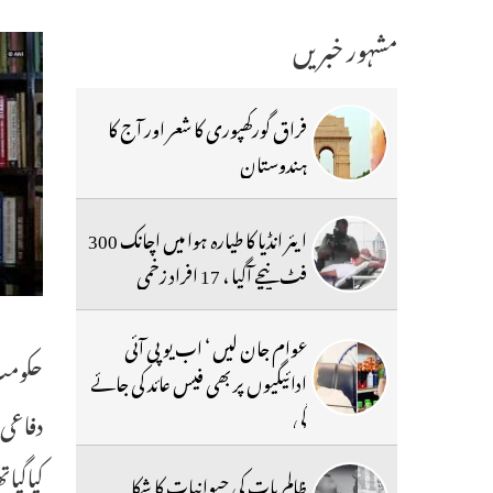
مشہور خبریں
فراق گورکھپوری کا شعر اور آج کا
ہندوستان
ایئر انڈیا کا طیارہ ہوا میں اچانک 300
فٹ نیچے آگیا ، 17 افراد زخمی
عوام جان لیں ‘ اب یو پی آئی
حکومت 
ادائیگیوں پر بھی فیس عائد کی جائے
گی
دفاعی 
کیاگیا
ظالم بات کی حیوانیات کا شکا