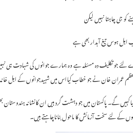
ہنے کو جی چاہتا نہیں لیکن
ب اہل ہوس تیغ آبدار بھی ہے
لئے جو تکلیف دہ مسئلہ ہے وہ ہمارے جوانوں کی شہادت ہی نہیں ب
ظم عمران خان نے جو خطاب کیااس میں شہیدجوانوں کے اہل خانہ س
یاکہیں گے۔ پاکستان میں جو دہشت گرد ہیں ان کانشانہ ہندوستان ب
وں کے لئے سخت آزمائش کا ماحول بناناچاہتے ہیں۔