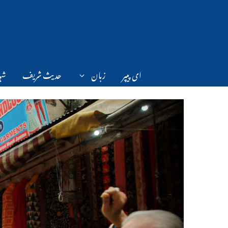
Ski
t
conten
ای پیپر
زبان
حدیث شریف
شہر