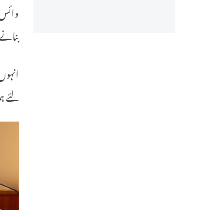
وائس چ
بنانے
انہوں 
لئے ہم