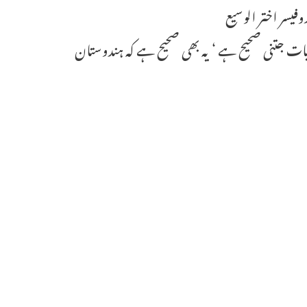
یسر اختر الوسیع
ت جتنی صحیح ہے ‘ یہ بھی صحیح ہے کہ ہندوستان