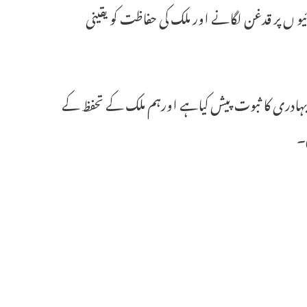
یو ں پر قدغن لگانے اور ملک کی حفاظت کو یقینی
ی بہادری کا ثبوت پیش کیاہے اورہم ملک کے تحفظ کے
ں۔