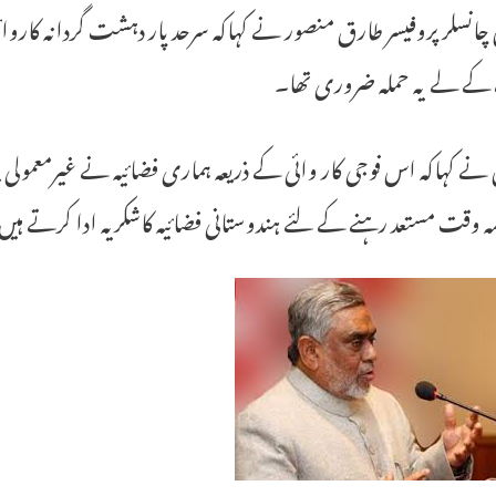
انسلر پروفیسر طارق منصور نے کہاکہ سرحد پار دہشت گردانہ کاروائ
 کے لے یہ حملہ ضروری تھا۔
نے کہاکہ اس فوجی کار وائی کے ذریعہ ہماری فضائیہ نے غیرمعمول
ہ وقت مستعد رہنے کے لئے ہندوستانی فضائیہ کاشکریہ ادا کرتے ہی