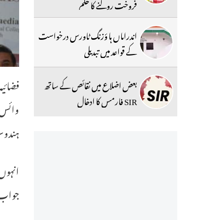
فروخت روکنے کا حکم
اندراماں ہا ؤزنگ ٹاورس درخواست
کے قواعد میں تبدیلی
فضائیہ
بعض اضلاع میں نقائص کے ساتھ
SIR فارمس کا ادخال
وائس چ
ہندوست
انہوں 
جواب 