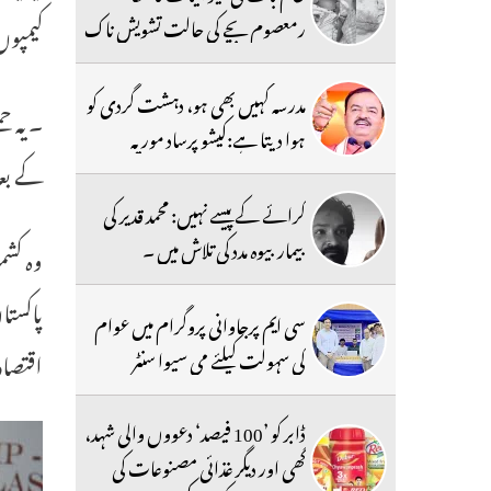
رمعصوم بچے کی حالت تشویش ناک
کیمپوں
مدرسہ کہیں بھی ہو، دہشت گردی کو
۔یہ حم
ہوا دیتا ہے:کیشو پرساد موریہ
کے بعد
کرائے کے پیسے نہیں: محمد قدیر کی
بیمار بیوہ مدد کی تلاش میں ۔
وہ کشم
پاکستا
سی ایم پرجاوانی پروگرام میں عوام
کی سہولت کیلئے می سیوا سنٹر
اقتصاد
ڈابر کو ’100 فیصد‘ دعووں والی شہد،
گھی اور دیگر غذائی مصنوعات کی