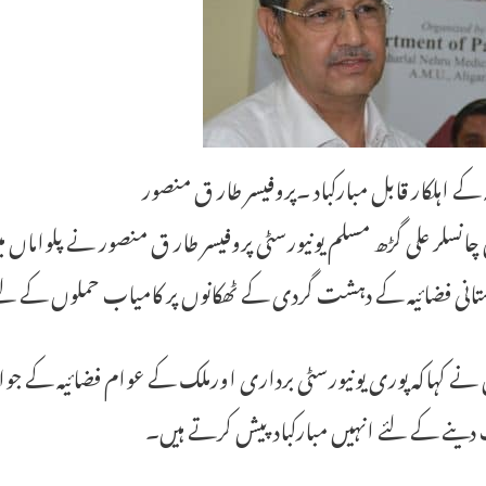
 کے اہلکار قابل مبارکباد ۔پروفیسر طار ق منصور
انسلر علی گڑھ مسلم یونیورسٹی پروفیسر طار ق منصور نے پلواما
انی فضائیہ کے دہشت گردی کے ٹھکانوں پر کامیاب حملوں کے لئے ہ
نے کہاکہ پوری یونیورسٹی برداری اورملک کے عوام فضائیہ کے جوانو
دینے کے لئے انہیں مبارکباد پیش کرتے ہیں۔