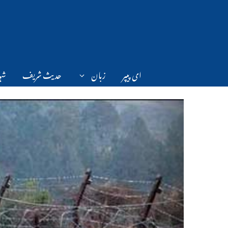
Ski
t
conten
ای پیپر
زبان
حدیث شریف
شہر