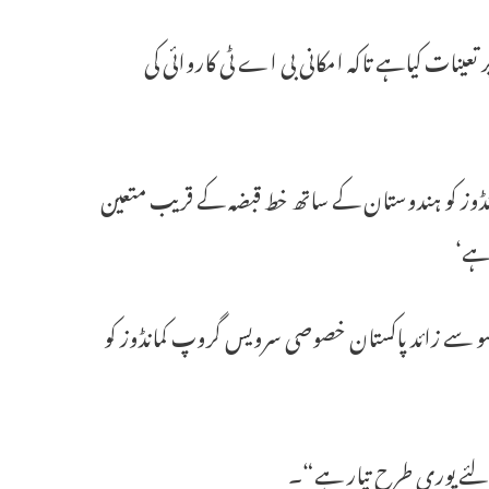
عینات کیاہے تاکہ امکانی بی اے ٹی کاروائی کی
نڈوز کو ہندوستان کے ساتھ خط قبضہ کے قریب متعین
 ہے‘
و سے زائد پاکستان خصوصی سرویس گروپ کمانڈوز کو
 لئے پوری طرح تیار ہے“۔