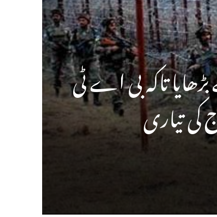
ب 100کمانڈوز کو آگے بڑھایا تاکہ بی اے ٹی
ج کی تیاری