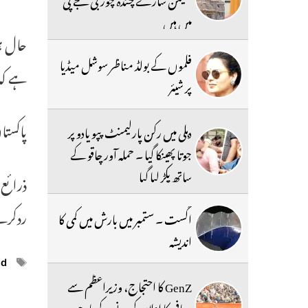
میں ہیں
حال ہی
فلموں کے بولڈ مناظر سوشل میڈیا
ہے کہ 
پر شیئر
پاکستا
دہلی میں رکن پارلیمنٹ پپو یادو پر
جوتا پھینکا گیا ۔ حملہ آور چاقو کے
ساتھ پکڑ لیا گیا
ذرائع
ردکرنے
اگست ۔ ستمبر میں بارش میں کمی کا
اندیشہ
ags
ed
GenZ کا احتجاج، وزیراعظم سے
معافی کا اعلان کرنے کے باوجود