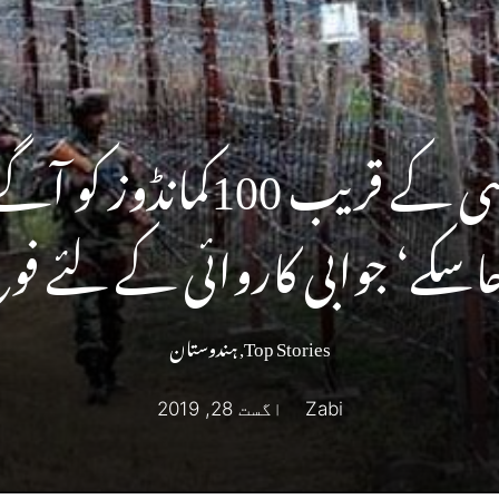
پاکستان نے ایل او سی کے قری
جاسکے‘ جوابی کاروائی کے لئے فو
Top Stories
,
ہندوستان
Zabi
اگست 28, 2019