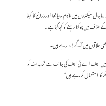
چال سیکٹروں میں ناکام بنایاتھا اور ذرائع کا کہنا
کے خلاف میں چوکنا رہنے کو کہاگیاہے۔
بھی علاقوں میں آگے بڑھ رہے ہیں۔
ں میں ایف اے ٹی ایف کی جانب سے تحدیدات کو
کر کا استعمال کررہے ہیں“