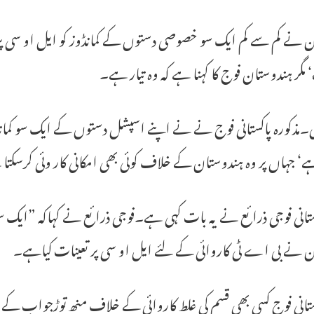
ن نے کم سے کم ایک سو خصوصی دستوں کے کمانڈوز کو ایل او سی پر ت
 مگر ہندوستان فوج کا کہنا ہے کہ وہ تیار ہے۔
لی۔مذکورہ پاکستانی فوج نے نے اپنے اسپشل دستوں کے ایک سو کما
ے‘ جہاں پر وہ ہندوستان کے خلاف کوئی بھی امکانی کار وئی کرسکتا
تانی فوجی ذرائع نے یہ بات کہی ہے۔فوجی ذرائع نے کہاکہ ”ایک س
ن نے بی اے ٹی کاروائی کے لئے ایل او سی پر تعینات کیاہے۔
تانی فوج کسی بھی قسم کی غلط کاروائی کے خلاف منھ توڑجواب کے