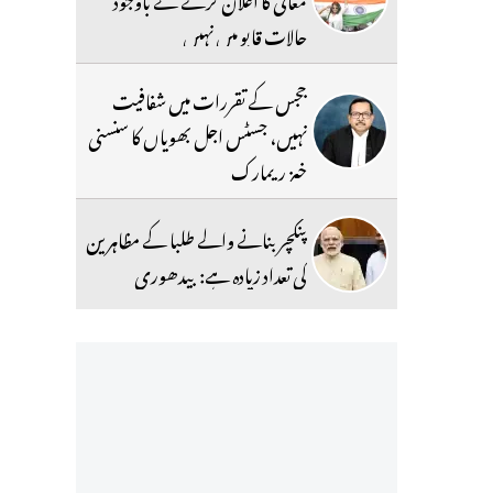
حالات قابو میں نہیں
ججس کے تقررات میں شفافیت
نہیں، جسٹس اجل بھویاں کا سنسنی
خیز ریمارک
پنکچر بنانے والے طلبا کے مظاہرین
کی تعداد زیادہ ہے: بیدھوری