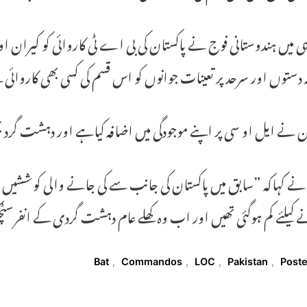
 میں ہندوستانی فوج نے پاکستان کی بی اے ٹی کاروائی کو کیران او رما
دستوں اور سرحد پر تعینات جوانوں کو اس قسم کی کسی بھی کاروائی 
ن نے ایل او سی پر اپنے موجودگی میں اضافہ کیاہے اور دہشت گرد 
 نے کہاکہ ”سابق میں پاکستان کی جانب سے کی جانے والی کوششی
 کیلئے کم ہوگئی تھیں اور اب وہ کھلے عام دہشت گردی کے انفرسٹچ
T
Bat
,
Commandos
,
LOC
,
Pakistan
,
Post