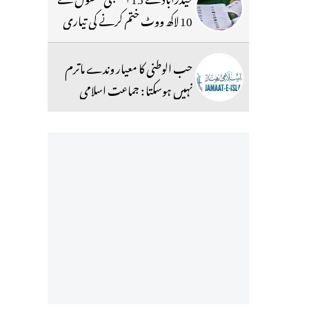
10 لاکھ ووٹ ختم کرنے کی تیاری
حب الوطنی کا معیار وندے ماترم
نہیں ہوسکتا : جماعت اسلامی