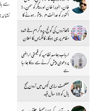
سے بات
خان، الویرا خان اوردیگر کو سمن، 5
نشاند
اکتوبر کو عدالت میں پیش ہونے کا
حکم
چھاتروں کی گونج،پروگرام طے شدہ
مقام پر ہی ہوگا، کانگریس کا اعلان
ارباب جامعہ نظامیہ کو قیمتی اراضی
پر دعوی پیش کرنے سے روکا جا رہا
ہے
عصمت ریزی کیس میں ترون تیج
پال کو 10 سال قید
حیدرآباد کے 15 اسمبلی حلقوں سے