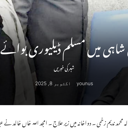
اہی میں مسلم ڈیلیوری بوائے پر 
شہر کی خبریں
younus
اکتوبر 8, 2025