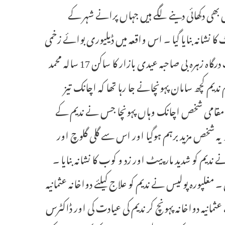
اد میں بھی دکھائی دینے لگے ہیں جہاں پرانے شہر کے
 کر مارپیٹ کا نشانہ بنایا گیا ۔ اس واقعہ میں ڈیلیوری بوائے زخمی
ہوگیا جسے علاج کیلئے دواخانہ عثمانہ منتقل کیا گیا ہے ۔ تفصیلات کے بموجب درگاہ زہرہ بی صاحبہ عیدی بازار کا ساکن 17 سالہ محمد
دیم کچھ سامان پہونچانے جا رہا تھا کہ اچانک تیز
ک مقامی شخص اچانک وہاں پہونچا جس نے ندیم کے
و یہ شخص مزید برہم ہوگیا اور اس سے گلی گلوچ اور
دیم کو شدید مارپیٹ اور زد و کوب کا نشانہ بنایا ۔
مغلپورہ پولیس نے ندیم کو علاج کیلئے دواخانہ عثمانیہ
عثمانیہ دواخانہ پہونچ کر ندیم کی عیادت کی اور ڈاکٹرس