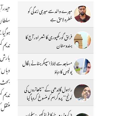
میرے والد سے میری زندگی کو
خطرہ لاحق ہے
فراق گورکھپوری کا شعر اور آج کا
ندیم ک
ہندوستان
بارش 
مساجد سے لاؤڈ اسپیکر ہٹانے بنگال
وہاں ٹ
پولیس کا دباؤ
بحث و 
راہول گاندھی کے ’’چھاتروں کی
ندیم ک
گونج‘‘ پروگرام کو منسوخ کردیا گیا
منتقل 
3 کروڑ روپئے کا فراڈ کیس: سلمان