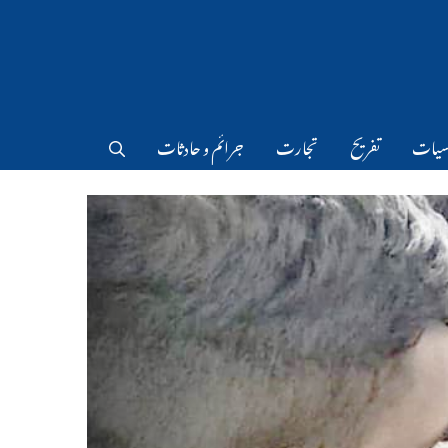
سیات
تفریح
تجارت
جرائم و حادثات