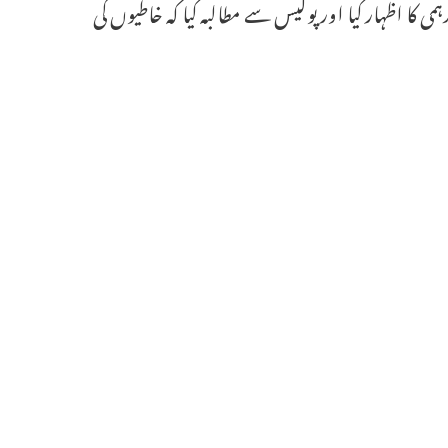
کا اظہار کیا اور پولیس سے مطالبہ کیا کہ خاطیوں کی