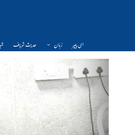
Ski
t
conten
ای پیپر
زبان
حدیث شریف
شہر