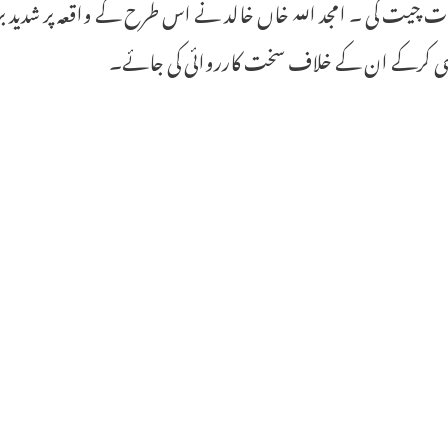
 چیت کی ۔ امجد اللہ خاں خالد نے اس طرح کے واقعہ پر شدید برہمی 
ہی کرکے ان کے خلاف سخت کارروائی کی جائے۔