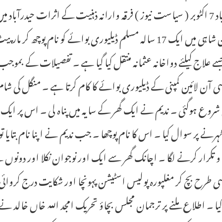
حیدرآباد 7 اکٹوبر ( سیاست نیوز ) فرقہ وارانہ ذہنیت کے اثرات حیدرآب
سلطان شاہی میں ایک 17 سالہ مسلم ڈیلیوری بوائے کو نام پوچھ
سی آن لائین کمپنی کے ڈیلیوری بوائے کا کام کرتا ہے ۔ منگل کی شام ن
شروع ہوگئی ۔ ندیم نے ایک گھر کے سایہ میں پناہ لی ۔ اس پر ای
ہرنے پر سوال کیا ۔ اس کا نام پوچھا ۔ جب ندیم نے اپنا نام بتایا ت
تکرار کرنے لگا ۔ اچانک گھر سے ایک اور نوجوان نکلا اور دونوں نے ن
سی طرح بچ کر مغلپورہ پولیس اسٹیشن پہونچا اور شکایت درج کروائی ۔ 
کیا ۔ اطلاع ملنے پر ترجمان مجلس بچاؤ تحریک امجد اللہ خاں خالد نے 