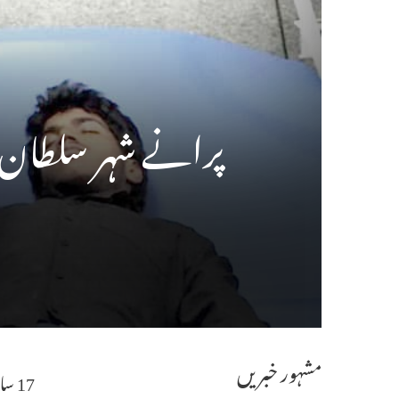
پرانے شہر سلطان ش
مشہور خبریں
17 سالہ محمد ندیم زخمی ۔ دواخانہ میں زیر علاج ۔ امجد اللہ خاں خالد نے عیادت کی