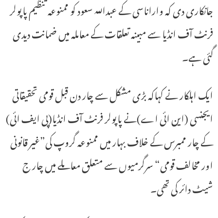
جانکاری دی کہ واراناسی کے عبداللہ سعود کو ممنوعہ تنظیم پاپولر
فرنٹ آف انڈیا سے مبینہ تعلقات کے معاملہ میں ضمانت دیدی
گئی ہے۔
ایک اہلکار نے کہاکہ بڑی مشکل سے چار دن قبل قومی تحقیقاتی
ایجنسی (این ائی اے)نے پاپولر فرنٹ آف انڈیا(پی ایف ائی)
کے چار ممبرس کے خلاف بہار میں ممنوعہ گروپ کی”غیر قانونی
اور مخالف قومی“ سرگرمیوں سے متعلق معاملے میں چار ج
شیٹ دائر کی تھی۔