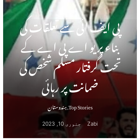
پی ایف ائی سے تعلقات کی
بناء پر یو اے پی اے کے
تحت گرفتار مسلم شخص کی
ضمانت پر رہائی
Top Stories
,
ہندوستان
Zabi
جنوری 10, 2023