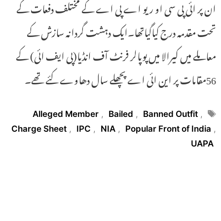
ان پر ائی پی سی او ریو اے پی اے کے مختلف دفعات کے
تحت مقدمہ درج کیاگیاتھا۔ایک دہشت گردانہ سازش کے
معاملے میں کیرالا میں پوپالر فرنٹ آف انڈیا(پی ایف ائی) کے
56مقامات پر این ائی اے پچھلے سال دھاوے کئے تھے۔
Tags
Alleged Member
,
Bailed
,
Banned Outfit
,
Charge Sheet
,
IPC
,
NIA
,
Popular Front of India
,
UAPA