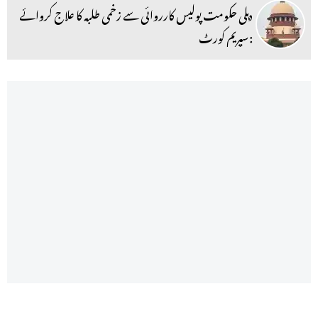
دہلی حکومت پولیس کارروائی سے زخمی طلبہ کا علاج کروائے
:سپریم کورٹ