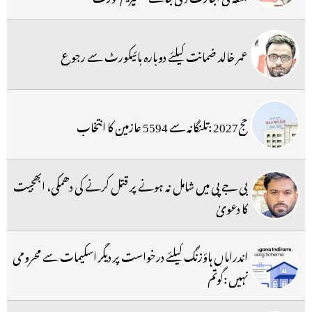
عمر خالد ضمانت کیلئے دوبارہ ہائیکورٹ سے رجوع
حج2027 :تلنگانہ سے 5594 عازمین کا انتخاب
بی جے پی میں شامل نہ ہونے پر قتل کرنے کی دھمکی، ابھجیت
کا دعویٰ
اندراماں ہاؤزنگ کیلئے درخواست پر دیگر اسکیمات سے محرومی
نہیں :گوتم