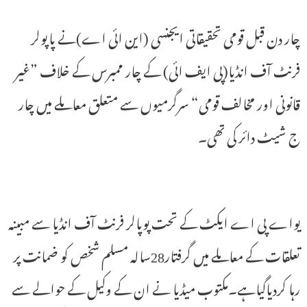
چار دن قبل قومی تحقیقاتی ایجنسی (این ائی اے)نے پاپولر
فرنٹ آف انڈیا(پی ایف ائی) کے چار ممبرس کے خلاف ”غیر
قانونی اور مخالف قومی“ سرگرمیوں سے متعلق معاملے میں چار
ج شیٹ دائر کی تھی۔
یواے پی اے ایکٹ کے تحت پوپالر فرنٹ آف انڈیا سے مبینہ
تعلقات کے معاملے میں گرفتار28سالہ مسلم شخص کو ضمانت پر
رہا کردیاگیاہے۔مکتوب میڈیا نے ان کے وکیل کے حوالے سے