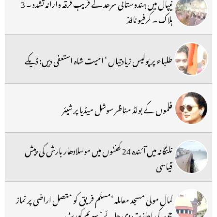
نیپال میں ہندوستانی سرحد کے قریب فرقہ وارانہ تشدد ۔ 3
ہلاک ۔ کرفیو نافذ
طلباء پر پولیس زیادتیاں ‘ امیت شاہ استعفی دیں: ڈپکے
فلموں کے بولڈ مناظر سوشل میڈیا پر شیئر
تلنگانہ میں آئندہ 24 گھنٹوں میں موسلادھار بارش کی پیش
قیاسی
کمال مولی مسجد معاملہ ‘مسلم فریق کو متصل اراضی پر نماز
جمعہ کی اجازت دی جائے ‘ سپریم کورٹ