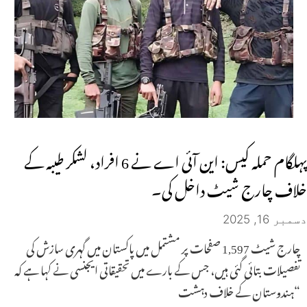
پہلگام حملہ کیس: این آئی اے نے 6 افراد، لشکر طیبہ کے
خلاف چارج شیٹ داخل کی۔
دسمبر 16, 2025
چارج شیٹ 1,597 صفحات پر مشتمل میں پاکستان میں گہری سازش کی
تفصیلات بتائی گئی ہیں، جس کے بارے میں تحقیقاتی ایجنسی نے کہا ہے کہ
“ہندوستان کے خلاف دہشت