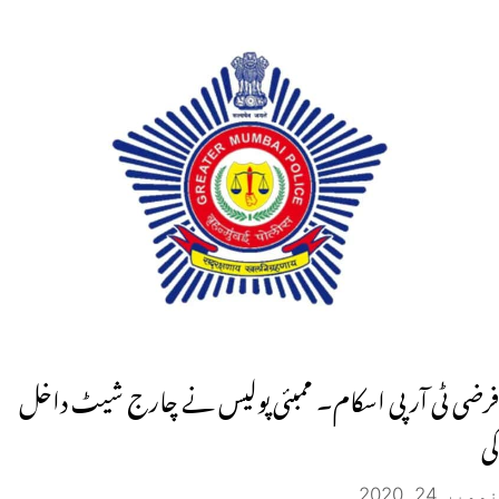
فرضی ٹی آر پی اسکام۔ ممبئی پولیس نے چارج شیٹ داخل
کی
نومبر 24, 2020