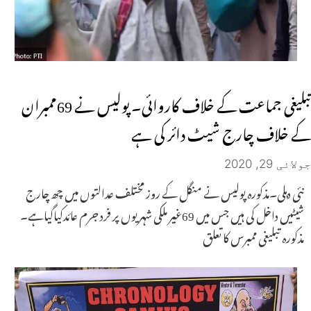
تبلیغی جماعت کے خلاف کاروائی۔ پولیس نے 69ممبران
کے خلاف چارج شیٹ دائر کی ہے
جولائی 29, 2020
نئی دہلی۔مذکورہ پولیس نے منگل کے روز مختلف عدالتوں میں چھ چارج
شیٹیں داخل کی ہیں جس میں 69غیر ملکی شہریوں پر فرد جرم عائدکیاگیاہے۔
مذکورہ تبلیغی ممبرس کا تعلق