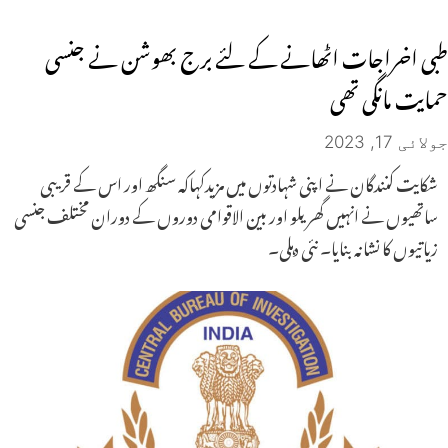
طبی اخراجات اٹھانے کے لئے برج بھوشن نے جنسی
حمایت مانگی تھی
جولائی 17, 2023
شکایت کنندگان نے اپنی شہادتوں میں مزیدکہاکہ سنگھ اور اس کے قریبی
ساتھیوں نے انہیں گھریلو اور بین الاقوامی دوروں کے دوران مختلف جنسی
زیاتیوں کا نشانہ بنایا۔ نئی دہلی۔