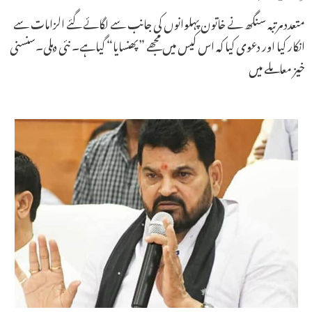
متعدد مرتبہ سنگھ نے خاتون پہلوانوں کی جانب سے لگائے گئے الزامات سے
انکار کیا اور دعوی کیا کہ اس کیس میں مجھے ”پھنسایا“ گیاہے۔ نئی دہلی۔سنسنی
خیز معاملے میں