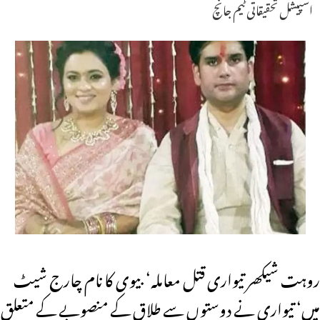
اسپیشل تحقیقاتی ٹیم جانچ
روہت شیکھر تیواری قتل معاملہ‘ بیوی کا نام چارج شیٹ
میں‘ تیواری نے دوستوں سے طلاق کے منصوبے کے متعلق