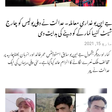
جے این یو غداری معاملہ۔ عدالت نے دہلی پولیس کو چارج
شیٹ کنہیا کمار کے کو دینے کی ہدایت دی
مارچ 15, 2021
کمار او ردیگر بشمول جے این یو سابق اسٹوڈنٹس عمر خالد اور انربان بھٹاچاریہ پر
مخالف ملک نعرے لگانے کا الزام عائد کیاگیاہے۔ نئی دہلی۔یہاں کی ایک
عدالت نے پیر