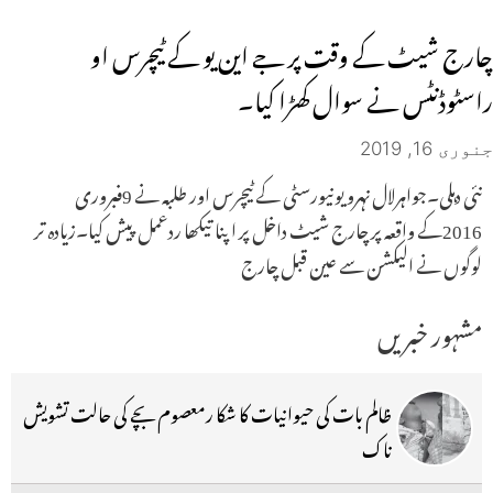
چارج شیٹ کے وقت پر جے این یو کے ٹیچرس او
راسٹوڈنٹس نے سوال کھڑا کیا۔
جنوری 16, 2019
نئی دہلی۔جواہرلال نہرو یونیورسٹی کے ٹیچرس اور طلبہ نے 9فبروری
2016کے واقعہ پر چارج شیٹ داخل پر اپنا تیکھا ردعمل پیش کیا۔زیادہ تر
لوگوں نے الیکشن سے عین قبل چارج
مشہور خبریں
ظالم بات کی حیوانیات کا شکا رمعصوم بچے کی حالت تشویش
ناک