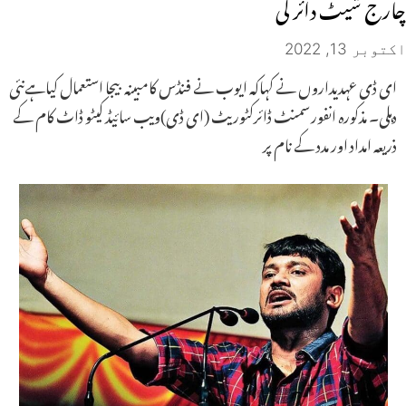
چارج شیٹ دائر کی
اکتوبر 13, 2022
ای ڈی عہدیداروں نے کہاکہ ایوب نے فنڈس کامبینہ بیجا استعمال کیاہےنئی
دہلی۔ مذکورہ انفورسمنٹ ڈائرکٹوریٹ (ای ڈی)ویب سائیڈ کیٹو ڈاٹ کام کے
ذریعہ امداد اور مدد کے نام پر