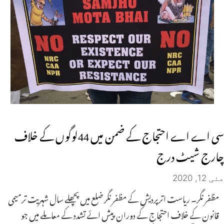
سی اے اے احتجاج کے ضمن میں 44لوگوں کے خلاف
چارج شیٹ درج
مئی 12, 2020
مظفر نگر۔ ریاست اترپردیش کے مظفر نگر ضلع میں پچھلے سال شہریت ترمیمی
قانون کے خلاف احتجاج کے دوران پیش ائے تشدد کے معاملے میں جو