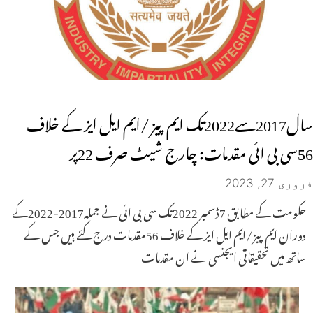
سال2017سے2022تک ایم پیز /ایم ایل ایز کے خلاف
56سی بی ائی مقدمات: چارج شیٹ صرف 22پر
فروری 27, 2023
حکومت کے مطابق 7ڈسمبر 2022تک سی بی ائی نے جملہ2017-2022کے
دوران ایم پیز/ایم ایل ایز کے خلاف 56مقدمات درج کئے ہیں جس کے
ساتھ میں تحقیقاتی ایجنسی نے ان مقدمات