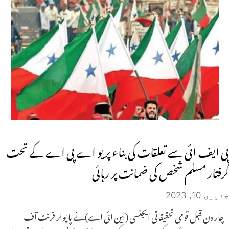
پی ایف ائی سے تعلقات کی بناء پر یو اے پی اے کے تحت
گرفتار مسلم شخص کی ضمانت پر رہائی
جنوری 10, 2023
چار دن قبل قومی تحقیقاتی ایجنسی (این ائی اے)نے پاپولر فرنٹ آف