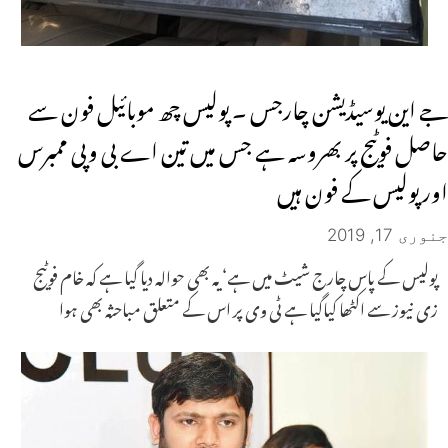
جے این یوسیڈیشن چارجس ۔ پولیس چھ موبائیل فون سے
حاصل فوٹیج پر بھروسہ ہے جس میں تین اے بی وپی ممبرس
اور پولیس کے فون ہیں
جنوری 17, 2019
پولیس کے پاس چارج شیٹ میں ہے‘یہ بھی حوالہ دیا گیا ہے کہ خام فوٹیج
زی نیوز سے اکٹھا کیاگیا ہے ٹی وی پر اس کے متعلق مباحثہ بھی ہوا