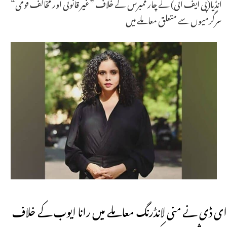
انڈیا(پی ایف ائی) کے چار ممبرس کے خلاف ”غیر قانونی اور مخالف قومی“
سرگرمیوں سے متعلق معاملے میں
ای ڈی نے منی لانڈرنگ معاملے میں رانا ایوب کے خلاف