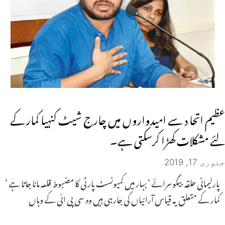
عظیم اتحا د سے امیدواروں میں چارج شیٹ کنہیا کمار کے
لئے مشکلات کھڑا کرسکتی ہے۔
جنوری 17, 2019
پارلیمانی حلقہ بیگوسرائے ‘ بہار میں کمیونسٹ پارٹی کا مضبوط قلعہ مانا جاتا ہے ‘
کمار کے متعلق یہ قیاس آرائیاں کی جارہی ہیں وہ سی پی ائی کے وہاں