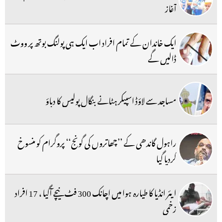
آغاز
ایک خاندان کے تمام افراد اب ایک ہی پولنگ بوتھ پر ووٹ
ڈالیں گے
مساجد سے لاؤڈ اسپیکر ہٹانے بنگال پولیس کا دباؤ
راہول گاندھی کے ’’چھاتروں کی گونج‘‘ پروگرام کو منسوخ
کردیا گیا
ایئر انڈیا کا طیارہ ہوا میں اچانک 300 فٹ نیچے آگیا ، 17 افراد
زخمی