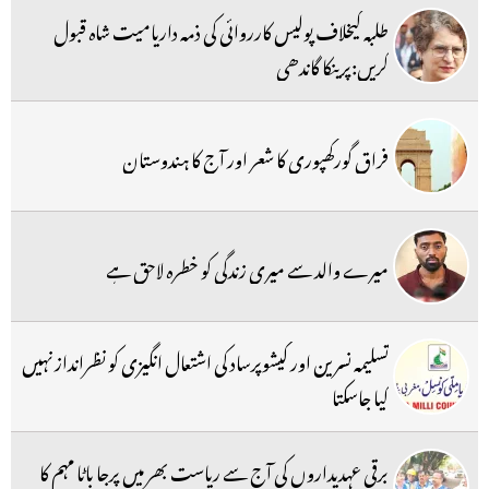
طلبہ کیخلاف پولیس کارروائی کی ذمہ داریامیت شاہ قبول
کریں:پرینکا گاندھی
فراق گورکھپوری کا شعر اور آج کا ہندوستان
میرے والد سے میری زندگی کو خطرہ لاحق ہے
تسلیمہ نسرین اور کیشوپرساد کی اشتعال انگیزی کو نظرانداز نہیں
کیا جاسکتا
برقی عہدیداروں کی آج سے ریاست بھر میں پرجا باٹا مہم کا