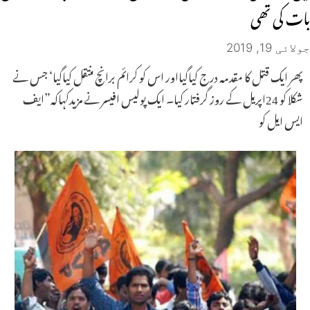
بات کی تھی
جولائی 19, 2019
پھر ایک قتل کا مقدمہ درج کیاگیااور اس کو کرائم برانچ منتقل کیاگیا‘ جس نے
شکلا کو 24اپریل کے روز گرفتار کیا۔ ایک پولیس افیسر نے مزیدکہاکہ”ایف
ایس ایل کو