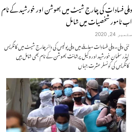
دہلی فسادات کی چارج شیٹ میں بھوشن اور خورشید کے نام
اب نامور شخصیات میں شامل
ستمبر 24, 2020
نئی دہلی۔دہلی فسادات معاملے میں دہلی پولیس کی دائر چارج شیٹ میں کانگریس
لیڈر سلمان خورشید اور وکیل پرشانت بھوشن کے نام بھی شامل ہیں
کانگریس کی کونسلر عشرت جہاں