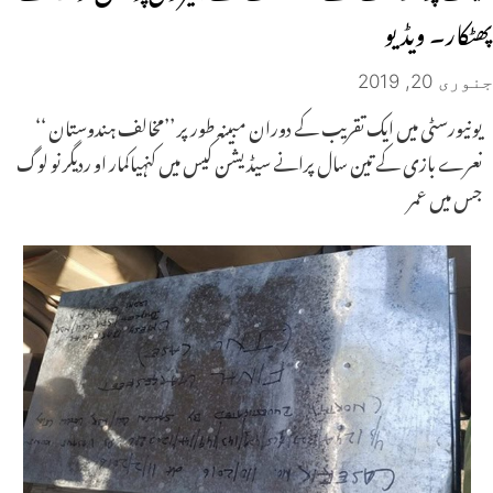
پھٹکار۔ ویڈیو
جنوری 20, 2019
یونیورسٹی میں ایک تقریب کے دوران مبینہ طور پر ’’مخالف ہندوستان ‘‘
نعرے بازی کے تین سال پرانے سیڈ یشن کیس میں کنہیاکمار او ردیگر نو لوگ
جس میں عمر