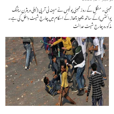
ممبئی۔ منگل کے روز ممبئی پولیس نے مبینہ ٹی آر پی (ٹیلی ویثرن ریٹنگ
پوائنٹس) کے ساتھ چھیڑ چھاڑ کے اسکام میں چارج شیٹ داخل کی ہے۔
مذکورہ چارج شیٹ عدالت