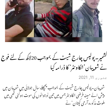
کشمیر۔ پولیس چارج شیٹ کے بموجب 20لاکھ کے لئے فوج
نے شوپیان’انکاونٹر‘ کا ڈرامہ کیا
جنوری 11, 2021
شوپیان۔پولیس چارج شیٹ کے بموجب پچھلے سال جولائی میں شوپیان میں
پیش ائے مبینہ فرضی انکاونٹر جس میں تین نوجوانوں کی موت ہوگئی تھی میں
ملوث مذکورہ آرمی کپتان‘ نے