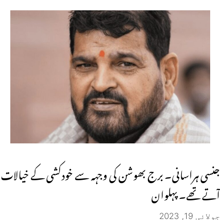
جنسی ہراسانی۔ برج بھوشن کی وجہہ سے خودکشی کے خیالات
آتے تھے۔ پہلوان
جولائی 19, 2023