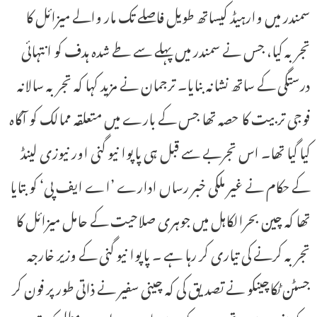
سمندر میں وارہیڈ کیساتھ طویل فاصلے تک مار والے میزائل کا
تجربہ کیا، جس نے سمندر میں پہلے سے طے شدہ ہدف کو انتہائی
درستگی کے ساتھ نشانہ بنایا۔ ترجمان نے مزید کہا کہ تجربہ سالانہ
فوجی تربیت کا حصہ تھا جس کے بارے میں متعلقہ ممالک کو آگاہ
کیا گیا تھا۔ اس تجربے سے قبل ہی پاپوا نیو گنی اور نیوزی لینڈ
کے حکام نے غیر ملکی خبر رساں ادارے ’اے ایف پی‘ کو بتایا
تھا کہ چین بحرالکاہل میں جوہری صلاحیت کے حامل میزائل کا
تجربہ کرنے کی تیاری کر رہا ہے ۔ پاپوا نیو گنی کے وزیر خارجہ
جسٹن ٹکاچینکو نے تصدیق کی کہ چینی سفیر نے ذاتی طور پر فون کر