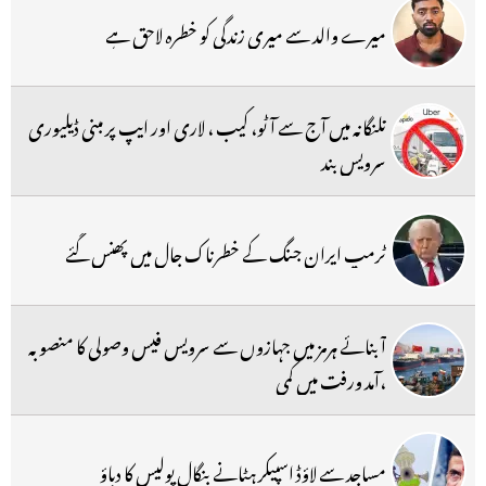
میرے والد سے میری زندگی کو خطرہ لاحق ہے
تلنگانہ میں آج سے آٹو، کیب ، لاری اور ایپ پر مبنی ڈیلیوری
سرویس بند
ٹرمپ ایران جنگ کے خطرناک جال میں پھنس گئے
آبنائے ہرمز میں جہازوں سے سرویس فیس وصولی کا منصوبہ
،آمد ورفت میں کمی
مساجد سے لاؤڈ اسپیکر ہٹانے بنگال پولیس کا دباؤ