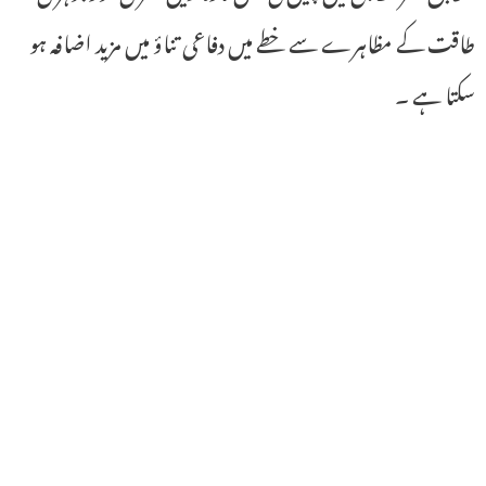
طاقت کے مظاہرے سے خطے میں دفاعی تناؤ میں مزید اضافہ ہو
سکتا ہے ۔