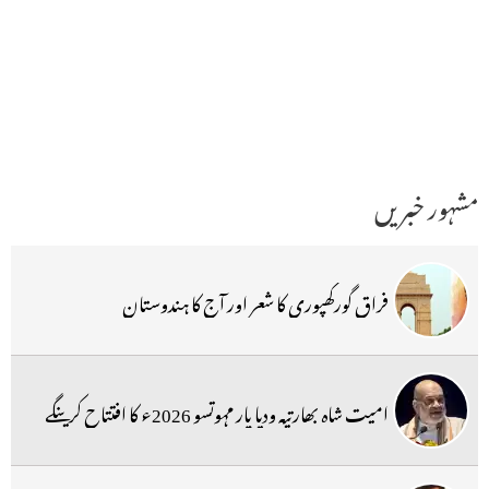
مشہور خبریں
فراق گورکھپوری کا شعر اور آج کا ہندوستان
امیت شاہ بھارتیہ ودیا پار مہوتسو 2026ء کا افتتاح کرینگے