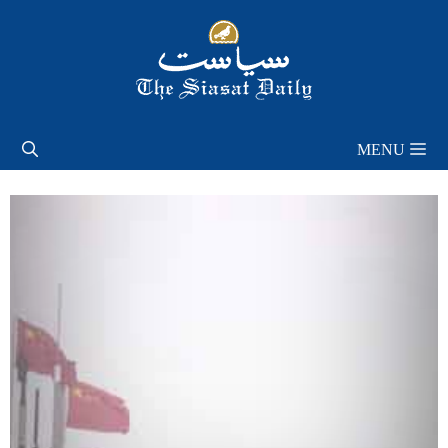
Skip
to
content
MENU