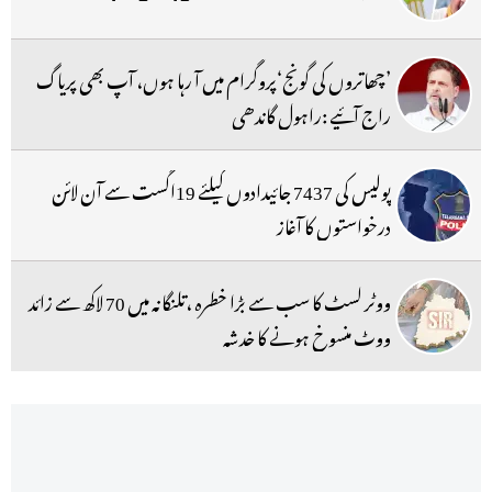
’چھاتروں کی گونج‘پروگرام میں آ رہا ہوں، آپ بھی پریاگ
راج آئیے :راہول گاندھی
پولیس کی 7437 جائیدادوں کیلئے 19اگست سے آن لائن
درخواستوں کا آغاز
ووٹر لسٹ کا سب سے بڑا خطرہ ،تلنگانہ میں 70 لاکھ سے زائد
ووٹ منسوخ ہونے کا خدشہ