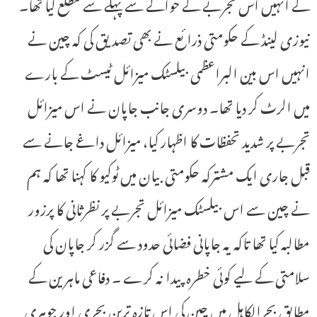
کے انہیں اس تجربے کے حوالے سے پہلے سے مطلع کیا تھا۔
نیوزی لینڈ کے حکومتی ذرائع نے بھی تصدیق کی کہ چین نے
انہیں اس بین البراعظمی بیلسٹک میزائل ٹیسٹ کے بارے
میں الرٹ کر دیا تھا۔ دوسری جانب جاپان نے اس میزائل
تجربے پر شدید تحفظات کا اظہار کیا، میزائل داغے جانے سے
قبل جاری ایک مشترکہ حکومتی بیان میں ٹوکیو کا کہنا تھا کہ ہم
نے چین سے اس بیلسٹک میزائل تجربے پر نظرثانی کا پرزور
مطالبہ کیا تھا تاکہ یہ جاپانی فضائی حدود سے گزر کر جاپان کی
سلامتی کے لیے کوئی خطرہ پیدا نہ کرے ۔ دفاعی ماہرین کے
مطابق بحرالکاہل میں چین کی اس تازہ ترین بحری اور جوہری