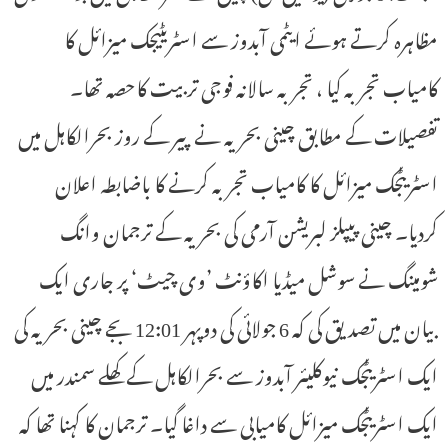
مظاہرہ کرتے ہوئے ایٹمی آبدوز سے اسٹریٹیجک میزائل کا
کامیاب تجربہ کیا ، تجربہ سالانہ فوجی تربیت کاحصہ تھا۔
تفصیلات کے مطابق چینی بحریہ نے پیر کے روز بحرالکاہل میں
اسٹریٹجک میزائل کا کامیاب تجربہ کرنے کا باضابطہ اعلان
کردیا۔ چینی پیپلز لبریشن آرمی کی بحریہ کے ترجمان وانگ
شومینگ نے سوشل میڈیا اکاؤنٹ ’وی چیٹ‘ پر جاری ایک
بیان میں تصدیق کی کہ 6 جولائی کی دوپہر 12:01 بجے چینی بحریہ کی
ایک اسٹریٹجک نیوکلیئر آبدوز سے بحرالکاہل کے کھلے سمندر میں
ایک اسٹریٹجک میزائل کامیابی سے داغا گیا۔ ترجمان کا کہنا تھا کہ