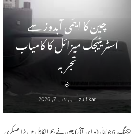
چین کا ایٹمی آبدوز سے
اسٹریٹیجک میزائل کا کامیاب
تجربہ
دنیا
zulfikar
جولائی 7, 2026
بیجنگ، 6 جولائی (یو این آئی) چین نے بحرالکاہل میں بڑا عسکری