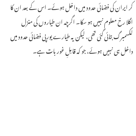
کر ایران کی فضائی حدود میں داخل ہوئے۔ اس کے بعد ان کا
اگلا رخ معلوم نہیں ہو سکا۔ اگرچہ ان طیاروں کی منزل
لکسمبرگ بتائی گئی تھی، لیکن یہ طیارے یورپی فضائی حدود میں
داخل ہی نہیں ہوئے، جو کہ قابلِ غور بات ہے۔