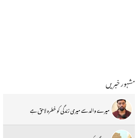
مشہور خبریں
میرے والد سے میری زندگی کو خطرہ لاحق ہے