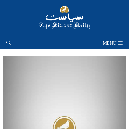
Skip
to
content
MENU