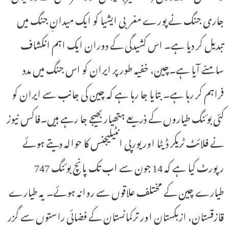
جاری جنگ نے پورے مغربی ایشیا کو ایک میدانِ جنگ میں
تبدیل کر دیا ہے۔ اس کشیدگی کے دوران ایک اہم انکشاف
سامنے آیا ہے۔چین، خفیہ طور پر ایران کو اس جنگ میں مدد
فراہم کر رہا ہے۔ بتایا جا رہا ہے کہ چین کی جانب سے ایران کو
کئی بوئنگ طیاروں کے ذریعے ہتھیار بھیجے جا رہے ہیں۔فاکس نیوز
نے فلائٹ ٹریکر ڈیٹا اور یورپی انٹیلیجنس کا حوالہ دیتے ہوئے
رپورٹ کیا ہے کہ 14 جون سے اب تک پانچ بوئنگ 747
طیارے چین کے مختلف علاقوں سے روانہ ہوئے۔ یہ طیارے
قازقستان، ازبکستان اور ترکمانستان کے فضائی راستوں سے گزر