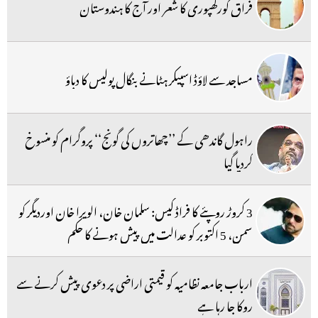
فراق گورکھپوری کا شعر اور آج کا ہندوستان
مساجد سے لاؤڈ اسپیکر ہٹانے بنگال پولیس کا دباؤ
راہول گاندھی کے ’’چھاتروں کی گونج‘‘ پروگرام کو منسوخ
کردیا گیا
3 کروڑ روپئے کا فراڈ کیس: سلمان خان، الویرا خان اوردیگر کو
سمن، 5 اکتوبر کو عدالت میں پیش ہونے کا حکم
ارباب جامعہ نظامیہ کو قیمتی اراضی پر دعوی پیش کرنے سے
روکا جا رہا ہے