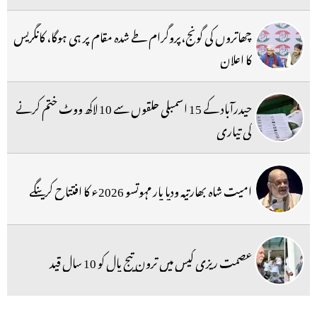
چھاتروں کی گونج،پروگرام طے شدہ مقام پر ہی ہوگا، کانگریس
کا اعلان
حیدرآباد کے 15 اسمبلی حلقوں سے 10 لاکھ ووٹ ختم کرنے
کی تیاری
امیت شاہ بھارتیہ ودیا پار مہوتسو 2026ء کا افتتاح کرینگے
عصمت ریزی کیس میں ترون تیج پال کو 10 سال قید