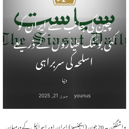
چین کی جانب سے ایران کو
کئی بوئنگ طیاروں کے ذریعے
اسلحہ کی سربراہی
دنیا
younus
جون 21, 2025
واشنگٹن ۔ 20 جون (ایجنسیز) ایران اور اسرائیل کے درمیان