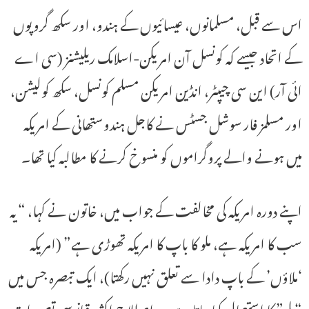
اس سے قبل، مسلمانوں، عیسائیوں کے ہندو، اور سکھ گروپوں
کے اتحاد جیسے کہ کونسل آن امریکن-اسلامک ریلیشنز (سی اے
ائی آر) این سی چیپٹر، انڈین امریکن مسلم کونسل، سکھ کولیشن،
اور مسلمز فار سوشل جسٹس نے کاجل ہندوستھانی کے امریکہ
میں ہونے والے پروگراموں کو منسوخ کرنے کا مطالبہ کیا تھا۔
اپنے دورہ امریکہ کی مخالفت کے جواب میں، خاتون نے کہا، “یہ
سب کا امریکہ ہے، ملو کا باپ کا امریکہ تھوڑی ہے” (امریکہ
‘ملاؤں’ کے باپ دادا سے تعلق نہیں رکھتا)، ایک تبصرہ جس میں
“ملو” کا استعمال کیا جاتا ہے، یہ اصطلاح اکثر دقیانوسی تصورات