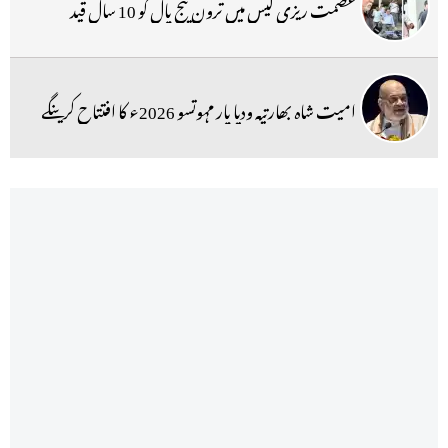
عصمت ریزی کیس میں ترون تیج پال کو 10 سال قید
امیت شاہ بھارتیہ ودیا پار مہوتسو 2026ء کا افتتاح کرینگے