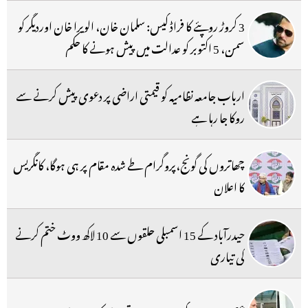
3 کروڑ روپئے کا فراڈ کیس: سلمان خان، الویرا خان اوردیگر کو
سمن، 5 اکتوبر کو عدالت میں پیش ہونے کا حکم
ارباب جامعہ نظامیہ کو قیمتی اراضی پر دعوی پیش کرنے سے
روکا جا رہا ہے
چھاتروں کی گونج،پروگرام طے شدہ مقام پر ہی ہوگا، کانگریس
کا اعلان
حیدرآباد کے 15 اسمبلی حلقوں سے 10 لاکھ ووٹ ختم کرنے
کی تیاری