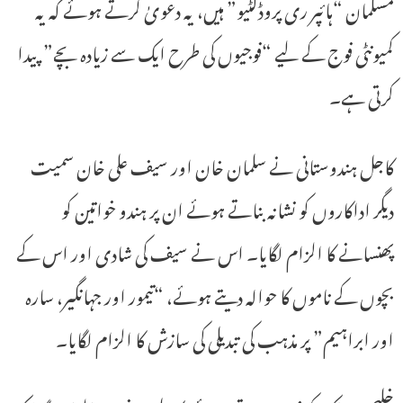
مسلمان “ہائپر ری پروڈکٹیو” ہیں، یہ دعویٰ کرتے ہوئے کہ یہ
کمیونٹی فوج کے لیے “فوجیوں کی طرح ایک سے زیادہ بچے” پیدا
کرتی ہے۔
کاجل ہندوستانی نے سلمان خان اور سیف علی خان سمیت
دیگر اداکاروں کو نشانہ بناتے ہوئے ان پر ہندو خواتین کو
پھنسانے کا الزام لگایا۔ اس نے سیف کی شادی اور اس کے
بچوں کے ناموں کا حوالہ دیتے ہوئے، “تیمور اور جہانگیر، سارہ
اور ابراہیم” پر مذہب کی تبدیلی کی سازش کا الزام لگایا۔