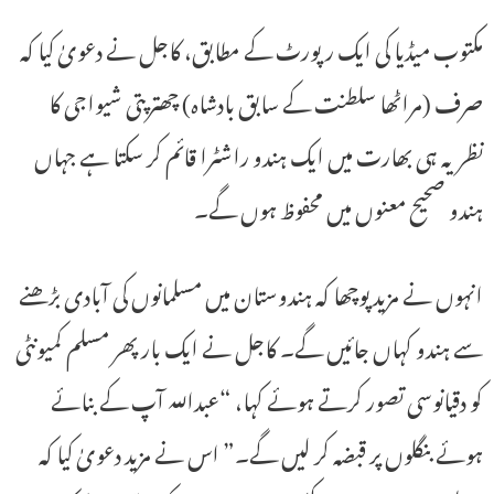
مکتوب میڈیا کی ایک رپورٹ کے مطابق، کاجل نے دعویٰ کیا کہ
صرف (مراٹھا سلطنت کے سابق بادشاہ) چھترپتی شیواجی کا
نظریہ ہی بھارت میں ایک ہندو راشٹرا قائم کر سکتا ہے جہاں
ہندو صحیح معنوں میں محفوظ ہوں گے۔
انہوں نے مزید پوچھا کہ ہندوستان میں مسلمانوں کی آبادی بڑھنے
سے ہندو کہاں جائیں گے۔ کاجل نے ایک بار پھر مسلم کمیونٹی
کو دقیانوسی تصور کرتے ہوئے کہا، “عبداللہ آپ کے بنائے
ہوئے بنگلوں پر قبضہ کر لیں گے۔” اس نے مزید دعویٰ کیا کہ