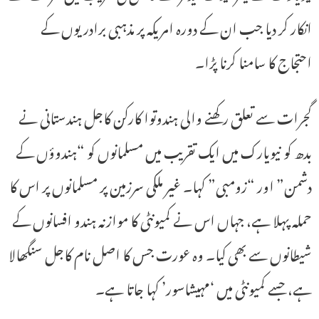
انکار کر دیا جب ان کے دورہ امریکہ پر مذہبی برادریوں کے
احتجاج کا سامنا کرنا پڑا۔
گجرات سے تعلق رکھنے والی ہندوتوا کارکن کاجل ہندستانی نے
بدھ کو نیویارک میں ایک تقریب میں مسلمانوں کو “ہندوؤں کے
دشمن” اور “زومبی” کہا۔ غیر ملکی سرزمین پر مسلمانوں پر اس کا
حملہ پہلا ہے، جہاں اس نے کمیونٹی کا موازنہ ہندو افسانوں کے
شیطانوں سے بھی کیا۔ وہ عورت جس کا اصل نام کاجل سنگھالا
ہے، جسے کمیونٹی میں ‘مہیشاسور’ کہا جاتا ہے۔