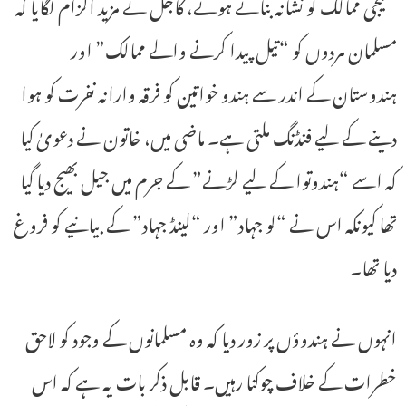
خلیجی ممالک کو نشانہ بناتے ہوئے، کاجل نے مزید الزام لگایا کہ
مسلمان مردوں کو “تیل پیدا کرنے والے ممالک” اور
ہندوستان کے اندر سے ہندو خواتین کو فرقہ وارانہ نفرت کو ہوا
دینے کے لیے فنڈنگ ملتی ہے۔ ماضی میں، خاتون نے دعویٰ کیا
کہ اسے “ہندوتوا کے لیے لڑنے” کے جرم میں جیل بھیج دیا گیا
تھا کیونکہ اس نے “لو جہاد” اور “لینڈ جہاد” کے بیانیے کو فروغ
دیا تھا۔
انہوں نے ہندوؤں پر زور دیا کہ وہ مسلمانوں کے وجود کو لاحق
خطرات کے خلاف چوکنا رہیں۔ قابل ذکر بات یہ ہے کہ اس