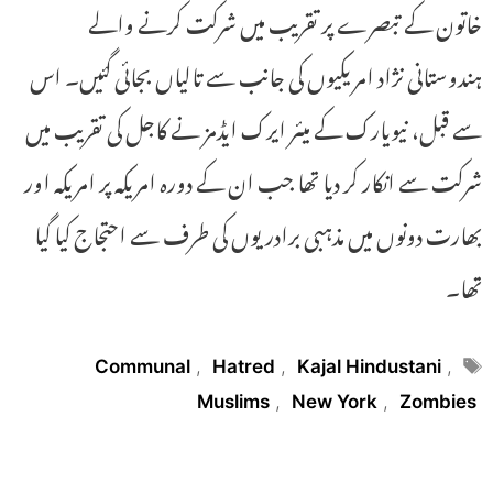
خاتون کے تبصرے پر تقریب میں شرکت کرنے والے
ہندوستانی نژاد امریکیوں کی جانب سے تالیاں بجائی گئیں۔ اس
سے قبل، نیویارک کے میئر ایرک ایڈمز نے کاجل کی تقریب میں
شرکت سے انکار کر دیا تھا جب ان کے دورہ امریکہ پر امریکہ اور
بھارت دونوں میں مذہبی برادریوں کی طرف سے احتجاج کیا گیا
تھا۔
Tags
Communal
,
Hatred
,
Kajal Hindustani
,
Muslims
,
New York
,
Zombies