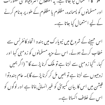
اور مسلمانوں کو پسماندہ، مظلوم یا مظلوم کے طور پر بدنام کرنے
کے لیے استعمال کیا جاتا ہے۔
اس مہینے کے شروع میں نیویارک میں ہندو اتحاد کانفرنس سے
خطاب کرتے ہوئے، اس نے مزید مسلمانوں کو زومبی کہا اور
کہا، “کیا زومبی سے لڑنا ہے تو ملک کرنا پڑے گا” (اگر ہمیں
زومبیوں سے لڑنا ہے تو ہمیں مل کر کرنا پڑے گا)۔ عام ہندوتوا
فیشن میں اس کا بیان کمیونٹی کو غیر انسانی بناتا ہے اور لوگوں کو
اس کے خلاف اکساتا ہے۔