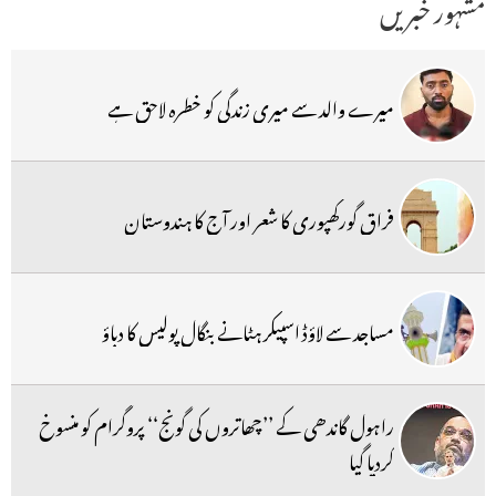
مشہور خبریں
میرے والد سے میری زندگی کو خطرہ لاحق ہے
فراق گورکھپوری کا شعر اور آج کا ہندوستان
مساجد سے لاؤڈ اسپیکر ہٹانے بنگال پولیس کا دباؤ
راہول گاندھی کے ’’چھاتروں کی گونج‘‘ پروگرام کو منسوخ
کردیا گیا