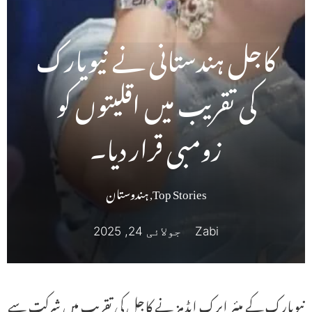
کاجل ہندستانی نے نیویارک
کی تقریب میں اقلیتوں کو
زومبی قرار دیا۔
Top Stories
,
ہندوستان
Zabi
جولائی 24, 2025
نیویارک کے میئر ایرک ایڈمز نے کاجل کی تقریب میں شرکت سے