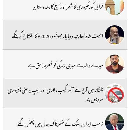
فراق گورکھپوری کا شعر اور آج کا ہندوستان
امیت شاہ بھارتیہ ودیا پار مہوتسو 2026ء کا افتتاح کرینگے
میرے والد سے میری زندگی کو خطرہ لاحق ہے
تلنگانہ میں آج سے آٹو، کیب ، لاری اور ایپ پر مبنی ڈیلیوری
سرویس بند
ٹرمپ ایران جنگ کے خطرناک جال میں پھنس گئے