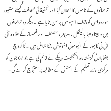
ترجمانوں کے ناموں کا اعلان کیا اور تحقیقاتی صحافت کیلئے مشہور
سوروداس کو چیف اسپوکس پرسن بنایا ہے ۔ دیگر دو ترجمانوں
میں وجیتا دھیا پالیٹکل ریسرچر ، مصنف اور فلمساز کے علاوہ آئی
آئی ٹی کانپور کے الیومونی اشوتوش رنکا شامل ہیں ۔ کاکروچ
جنتاپارٹی گزشتہ ماہ ابھیجیت دیپکے نے قائم کی ہے جو /6 جون کو
مرکزی وزیر تعلیم کے استعفی کے مطالبہ پر احتجاج کرے گی ۔