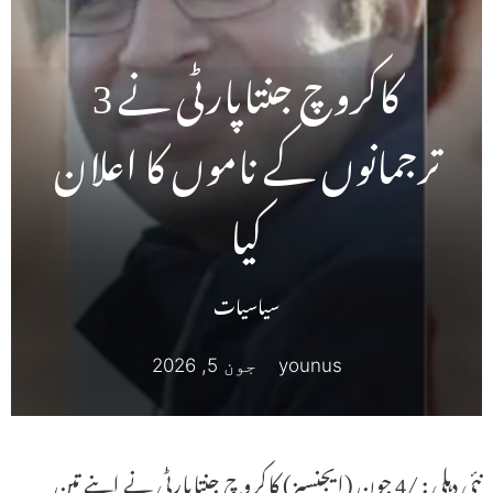
کاکروچ جنتاپارٹی نے 3
ترجمانوں کے ناموں کا اعلان
کیا
سیاسیات
younus
جون 5, 2026
نئی دہلی : /4 جون (ایجنسیز) کاکروچ جنتاپارٹی نے اپنے تین