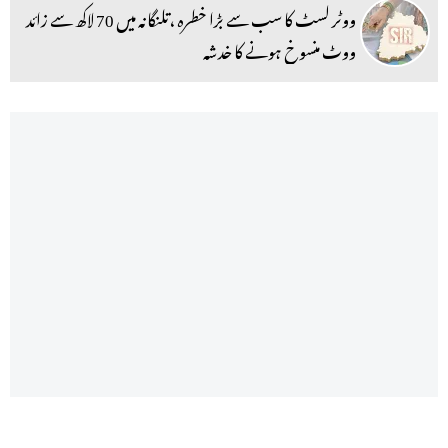
ووٹر لسٹ کا سب سے بڑا خطرہ ،تلنگانہ میں 70 لاکھ سے زائد
ووٹ منسوخ ہونے کا خدشہ