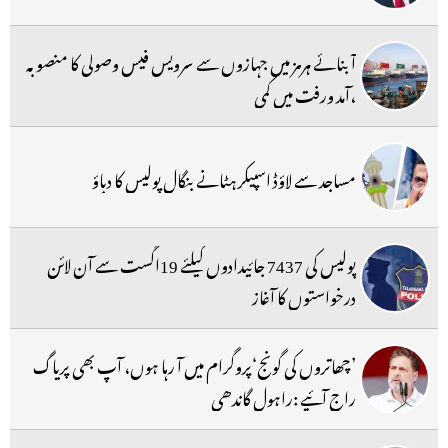
آبنائے ہرمز میں جہازوں سے سرویس فیس وصولی کا منصوبہ
،آمد ورفت میں کمی
مساجد سے لاؤڈ اسپیکر ہٹانے بنگال پولیس کا دباؤ
پولیس کی 7437 جائیدادوں کیلئے 19اگست سے آن لائن
درخواستوں کا آغاز
’چھاتروں کی گونج‘پروگرام میں آ رہا ہوں، آپ بھی پریاگ
راج آئیے :راہول گاندھی