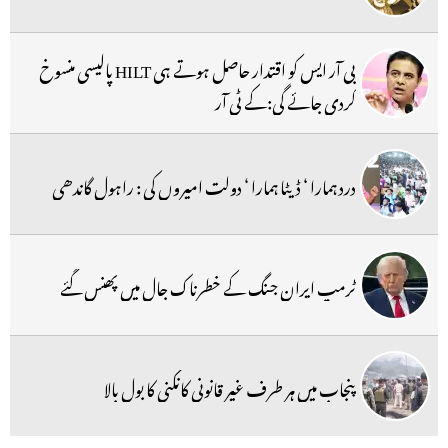
بی آر ایس کو اقتدار حاصل ہوتے ہی HILT پالیسی منسوخ
کردی جائے گی:کے ٹی آر
درد ہمارا ‘ ڈیٹا ہمارا ‘ دولت امیروں کی : راہول گاندھی
ٹرمپ ایران جنگ کے خطرناک جال میں پھنس گئے
پنجاب میں ہر طرف غیر قانونی کانکنی کا بول بالا