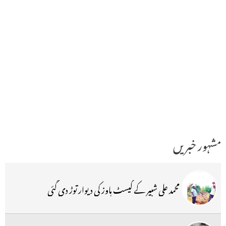
مشہور خبریں
محمد علی شبیر کے گیسٹ ہاوز کی دیوار توڑ دی گئی