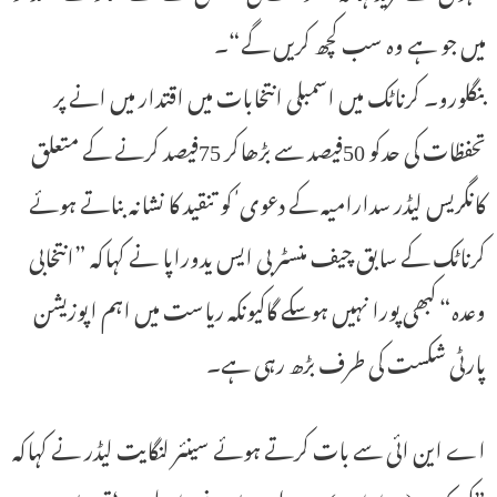
میں جو ہے وہ سب کچھ کریں گے“۔
بنگلورو۔ کرناٹک میں اسمبلی انتخابات میں اقتدار میں انے پر
تحفظات کی حدکو 50فیصد سے بڑھاکر 75فیصد کرنے کے متعلق
کانگریس لیڈر سدارامیہ کے دعوی ٰ کو تنقید کا نشانہ بناتے ہوئے
کرناٹک کے سابق چیف منسٹر بی ایس یدوراپا نے کہاکہ ”انتخابی
وعدہ“ کبھی پورا نہیں ہوسکے گاکیونکہ ریاست میں اہم اپوزیشن
پارٹی شکست کی طرف بڑھ رہی ہے۔
اے این ائی سے بات کرتے ہوئے سینئر لنگایت لیڈر نے کہاکہ