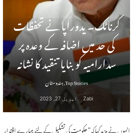
کرناٹک۔ یدوراپا نے تحفظات
کی حد میں اضافہ کے وعدہ پر
سدارامیہ کوبنایا تنقید کا نشانہ
Top Stories
,
ہندوستان
Zabi
اپریل 27, 2023
انہوں نے مزیدکہاکہ”حکومت کی تشکیل کے لئے ہمارے اقتدار