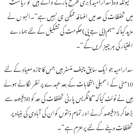
”کیونکہ وہ(سدارامیہ) بری طرح ہارنے والے ہیں‘ تو ریاست
میں تحفظات کی حد میں اضافہ ممکن ہی نہیں ہے“۔انہو ں نے
مزیدکہاکہ ”ہم(بی جے پی)حکومت کی تشکیل کے لئے ہمارے
اختیار کی ہر چیز کریں گے“۔
سدارامیہ جو ایک سابق چیف منسٹر ہیں جس کا تازہ معیاد کے لئے
10مئی کے اسمبلی انتخابات کے بعد عہدے پر نظر لگائے ہوئے
ہیں نے ٹوئٹ کیاکہ”کانگریس پارٹی تحفظات کی حد کو 50فیصد سے
بڑھاکر 75فیصد کرنے اور تمام ذاتوں کوان کی آبادی کی بنیاد پر
تحفظات دینے کے لئے پرعزم ہے“۔