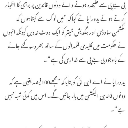
بی جے پی سے علیحدہ ہونے والے دونوں قائدین پر برہمی کا اظہار
کرتے ہوئے یدوراپا نے کہاکہ ”میں لوگ سے کہتاہوں کہ
لکشمن ساوڈی اور جگدیش شیتر کو ایک ووٹ نہ دیں کیونکہ انہوں
نے حکومت میں کلیدی قلمدانوں کے ساتھ بھروسہ کئے جانے
کے باوجود بی جے پی سے غداری کی ہے“۔
یدوراپا نے اے این ائی کو بتایاکہ ”مجھے100فیصد یقین ہے کہ
دونوں قائدین الیکشن میں ہار جائیں گے۔ اس میں کوئی شبہ نہیں
ہے“۔