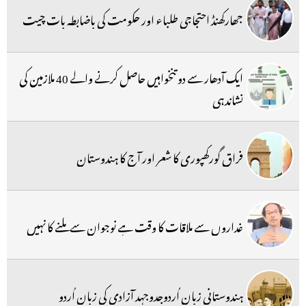
جھارکھنڈ احتجاجی طلباء اور حکومت کی باضابطہ بات چیت
ایک آدھار سے دو تنخواہیں حاصل کرنے والے 40 ملازمین کی
نشاندہی
فراق گورکھپوری کا شعر اور آج کا ہندوستان
غداروں سے ملاقات کا وقت ہے نوجوان سے ملنے کا نہیں
ہندوستانی زبان اُردوجدوجہد آزادی کی زبان اُردو