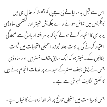
اس سے قبل یدوراپا نے بی جے پی کو چھوڑ کر حال ہی میں
کانگریس میں شامل ہونے والے جگدیش شیتر اور لکشمن ساوڈی
پر برہمی کا اظہار کرتے ہوئے کہاکہ برسراقتدار پارٹی سے علیحدگی
اختیار کرنے کی یہ بہت جلد مجوزہ اسمبلی انتخابات میں قیمت
چکائیں گے۔ شیتر جو کہ ایک سابق چیف منسٹر ہیں اور ساوڈی
جس نے ڈپٹی چیف منسٹر کے عہدے پر خدمات انجام دئے ہیں
کا تعلق لنگایت کمیونٹی سے ہے۔
جس کاریاست میں انتخابی نتائج پر اثر اندازہونے کا خیال ہے۔