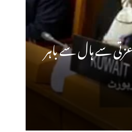
عزتی سے ہال سے باہر