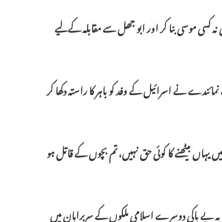
ی نہ کسی موسی بنا کر اور ابو جھل سے مقابلہ کےلیے
نمائندے نے اسرائیل کے وفد کو باہر کا راستہ دکھا کر
یں یہاں بیٹھنے کا کوئی حق نہیں، تم بچوں کے قاتل ہو
 بے باکی دوسرے اسلامی ملکوں کے سربراہان میں