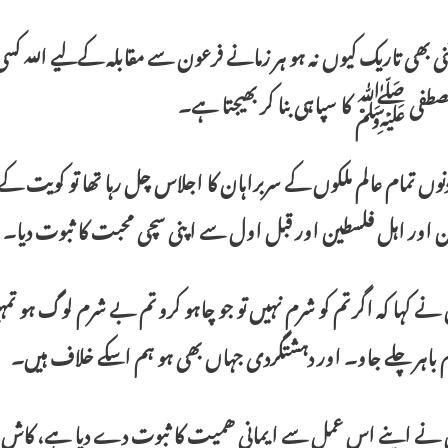
تنی بھی تاریک کیوں نہ ہو ہر زمانے فرعون سے مقابلہ کےلیے اللہ کس
مصطفی ﷺ کا سپاہی بنا کر بھیجتا ہے۔
دنوں تمام عالم ملکوں کے سربراہان کا اجلاس چل رہا تھا تو کویت کے 
ن اور اہل فلسطین اور قبل اول سے اپنی سچی محبت کا ثبوت دیا۔
نے کہا کہ اگر تم کو شرم نہیں تو جو چاہو کرو تم بے شرم لوگ ہو تمہ
م باہر چلے جاو۔ اور دہشتگردی جہاں بھی ہو ہم اسکے خلاف ہیں۔
 نے اپنے اس عمل سے ایمانی ھمیت کا ثبوت دے دیا ہے، کاش یہ