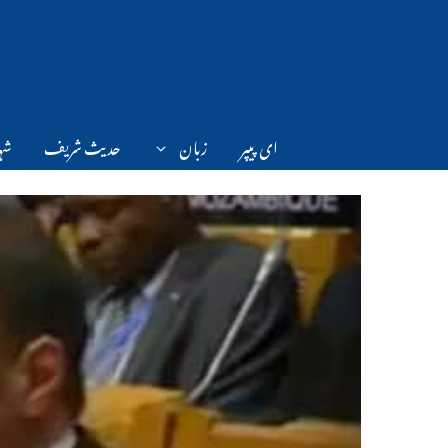
Ski
t
conten
ای پیپر
زبان
حدیث شریف
شہر