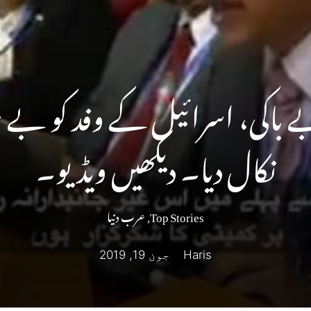
 باکی، اسرائیل کے وفد کو بے 
نکال دیا۔ دیکھیں ویڈیو۔
Top Stories
,
عرب دنیا
Haris
جون 19, 2019