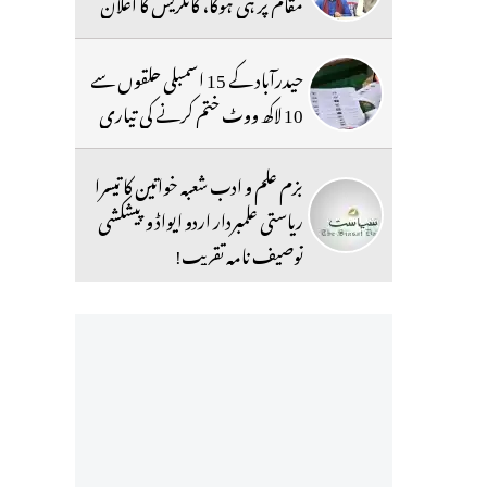
مقام پر ہی ہوگا، کانگریس کا اعلان
حیدرآباد کے 15 اسمبلی حلقوں سے
10 لاکھ ووٹ ختم کرنے کی تیاری
بزم علم و ادب شعبہ خواتین کا تیسرا
ریاستی علمبردار اردو ایواڈ و پیشکشی
توصیف نامہ تقریب!