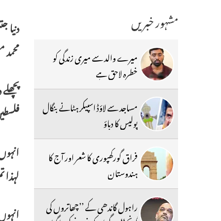
مشہور خبریں
دنیا ج
محمد 
میرے والد سے میری زندگی کو
خطرہ لاحق ہے
پچھلے 
مساجد سے لاؤڈ اسپیکر ہٹانے بنگال
فلسطی
پولیس کا دباؤ
انہوں 
فراق گورکھپوری کا شعر اور آج کا
ہندوستان
لہذا ت
راہول گاندھی کے ’’چھاتروں کی
انہوں