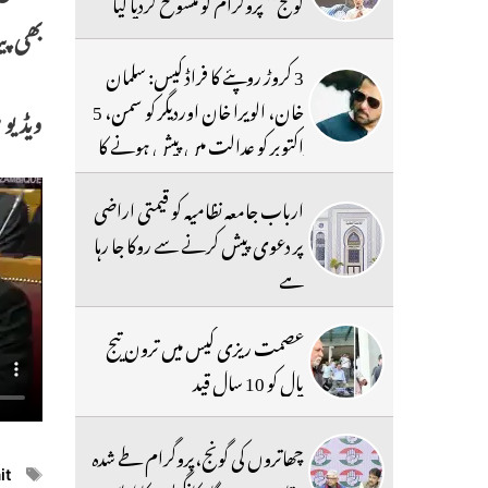
گونج‘‘ پروگرام کو منسوخ کردیا گیا
بھی پ
3 کروڑ روپئے کا فراڈ کیس: سلمان
خان، الویرا خان اوردیگر کو سمن، 5
ویڈیو 
اکتوبر کو عدالت میں پیش ہونے کا
حکم
ارباب جامعہ نظامیہ کو قیمتی اراضی
پر دعوی پیش کرنے سے روکا جا رہا
ہے
عصمت ریزی کیس میں ترون تیج
پال کو 10 سال قید
چھاتروں کی گونج،پروگرام طے شدہ
ags
it