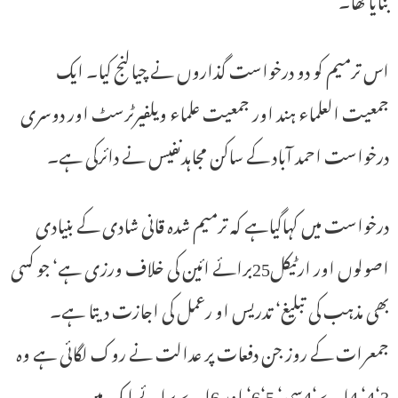
اس ترمیم کو دو درخواست گذاروں نے چیالنج کیا۔ ایک
جمعیت العلماء ہند اور جمعیت علماء ویلفیرٹرسٹ اور دوسری
درخواست احمد آباد کے ساکن مجاہدنفیس نے دائرکی ہے۔
درخواست میں کہاگیاہے کہ ترمیم شدہ قانی شادی کے بنیادی
اصولوں اور ارٹیکل25برائے ائین کی خلاف ورزی ہے‘ جو کسی
بھی مذہب کی تبلیغ‘ تدریس او رعمل کی اجازت دیتا ہے۔
جمعرات کے روز جن دفعات پر عدالت نے روک لگائی ہے وہ
3‘4‘ 4اے‘4سی‘ 5‘6‘ اور 6اے برائے ایک ہیں۔