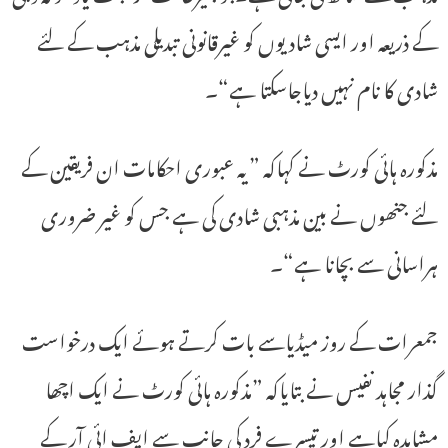
کے ذریعہ اور ایسی شادیوں کو غیرقانونی تبدیلی مذہب کے لئے
شادی کا نام نہیں دیاجاسکتا ہے“۔
مذکورہ ہائی کورٹ نے کہاکہ ”یہ عبوری احکامات ان فریقین کے
لئے جنھوں نے بین مذہبی شادی کی ہے جس کو غیر ضروری
ہراسانی سے بچانا ہے“۔
جمعرات کے روز میڈیاسے بات کرتے ہوئے ایک درخواست
گذار مجاہد نفیس نے بتایاکہ ”مذکورہ ہائی کورٹ نے ایک اچھا
مشاہدہ کیاہے اور تیسرے فرد کی جانب سے ایف ائی آر کے