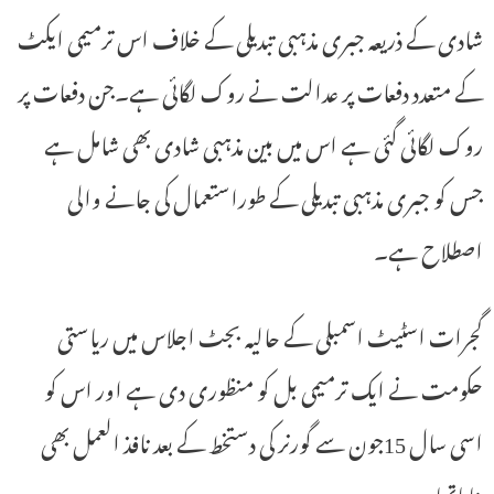
شادی کے ذریعہ جبری مذہبی تبدیلی کے خلاف اس ترمیمی ایکٹ
کے متعدد دفعات پر عدالت نے روک لگائی ہے۔جن دفعات پر
روک لگائی گئی ہے اس میں بین مذہبی شادی بھی شامل ہے
جس کو جبری مذہبی تبدیلی کے طوراستعمال کی جانے والی
اصطلاح ہے۔
گجرات اسٹیٹ اسمبلی کے حالیہ بجٹ اجلاس میں ریاستی
حکومت نے ایک ترمیمی بل کو منظوری دی ہے اور اس کو
اسی سال 15جون سے گورنر کی دستخط کے بعد نافذ العمل بھی
بنایاتھا۔