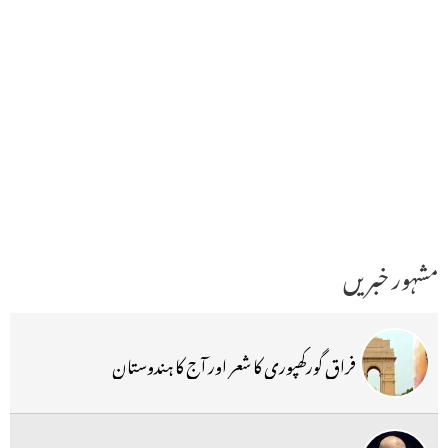
مشہور خبریں
فراق گورکھپوری کا شعر اور آج کا ہندوستان