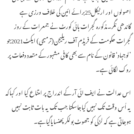
اصولوں اور ارٹیکل25برائے ائین کی خلاف ورزی ہے
گاندھی نگر۔مذکورہ گجرات ہائی کورٹ نے جمعرات کے روز
گجرات حکومت کے فریڈم آف ریلیجن(ترمیمی) ایکٹ2021جو
’لوجہاد‘ قانون کے نام سے بھی کافی مشہور کے متعدد دفعات پر
روک لگائی ہے۔
اس عدالت نے ایف ائی آر کے اندراج پر امتناع کیا اور کہاکہ
یہ اُس وقت تک نہیں کیاجاسکتا جب تک یہ بات ثابت نہیں
ہوجاتی ہے کہ لڑکی کو جھوٹ بولکر پھنسایاگیاہے۔