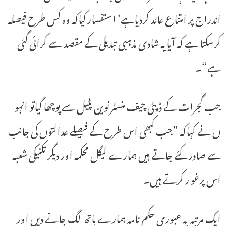
اندراج پر امتناع عائد کردیاہے‘ استفسار کیاکہ وہ کس طرح فیصلہ
کرسکتا ہے کہ آیایہ شادی مذہبی تبدیلی کے مقصد سے کرائی گئی
ہے“۔
جب گجرات کے ڈپٹی چیف منسٹر نوین پٹیل سے پوچھا گیاتو انہو
ں نے کہاکہ ”جب کبھی اس طرح کے فیصلے عدالتوں کی جانب
سے صادر کئے جاتے ہیں ہمارے لیگل محکمہ اور دیگر تکنیکی شعبہ
اس پرغو ر کرتے ہیں۔
ایک مرتبہ یہ عبوری حکم نامہ ہمارے ہاتھ لگ جانے دیں اور