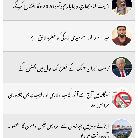
امیت شاہ بھارتیہ ودیا پار مہوتسو 2026ء کا افتتاح کرینگے
میرے والد سے میری زندگی کو خطرہ لاحق ہے
ٹرمپ ایران جنگ کے خطرناک جال میں پھنس گئے
تلنگانہ میں آج سے آٹو، کیب ، لاری اور ایپ پر مبنی ڈیلیوری
سرویس بند
آبنائے ہرمز میں جہازوں سے سرویس فیس وصولی کا منصوبہ
،آمد ورفت میں کمی