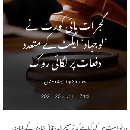
گجرات ہائی کورٹ نے
’لوجہاد‘ ایکٹ کے متعدد
دفعات پر لگائی روک
Top Stories
,
ہندوستان
Zabi
اگست 20, 2021
درخواست میں کہاگیاہے کہ ترمیم شدہ قانی شادی کے بنیادی