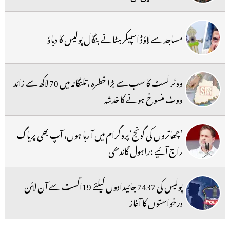
مساجد سے لاؤڈ اسپیکر ہٹانے بنگال پولیس کا دباؤ
ووٹر لسٹ کا سب سے بڑا خطرہ ،تلنگانہ میں 70 لاکھ سے زائد
ووٹ منسوخ ہونے کا خدشہ
’چھاتروں کی گونج‘پروگرام میں آ رہا ہوں، آپ بھی پریاگ
راج آئیے :راہول گاندھی
پولیس کی 7437 جائیدادوں کیلئے 19اگست سے آن لائن
درخواستوں کا آغاز