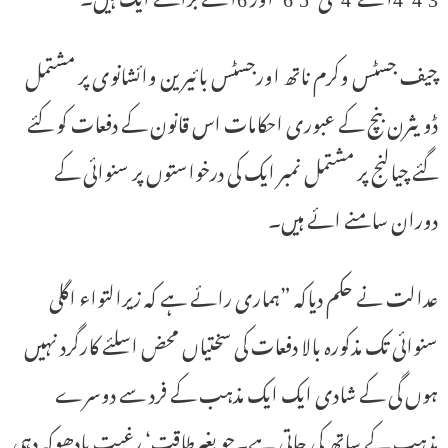
چیف جسٹس وکرم ناتھ اورجسٹس بائیرین وائشانوی پر مشتمل
ڈویثرن بنچ کے عبوری احکامات اس قانون کے دفعات کو کئے
گئے چیالنج پر مشتمل نمبر ایک کی درخواستوں پر سنوائی کے
دوران سامنے ائے ہیں۔
عدالت نے حکم دیاکہ ”ہماری رائے ہے کہ زیرالتواء اگلی
سنوائی تک مذکورہ بالا دفعات کی سختیاں محض اسلئے کارگرد نہیں
ہوں گی کے شادی ایک ایک مذہب کے فرد سے دوسرے
مذہب کے ساتھ کی جاتی ہے۔جو بغیرطاقت‘ رغبت یادھوکہ دہی