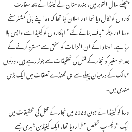
پچھلے سال اکتوبر میں، ہندوستان نے کینیڈا کے چھ سفارت
کاروں کو نکال دیا تھا اور اعلان کیا تھا کہ وہ اپنے ہائی کمشنر سنجے
ورما اور دیگر “ہدف بنائے گئے” اہلکاروں کو کینیڈا سے واپس بلا
رہا ہے، اوٹاوا کے ان الزامات کو سختی سے مسترد کرنے کے
بعد جو سفیر کو نجار کے قتل کی تحقیقات سے جوڑ رہے ہیں، دونوں
ممالک کے درمیان پہلے سے ہی ٹھنڈے تعلقات میں ایک بڑی
مندی میں۔
ورما کو کینیڈا نے جون 2023 میں نجار کے قتل کی تحقیقات میں
ایک “دلچسپ شخص” قرار دیا تھا، ایک کینیڈین شہری جسے