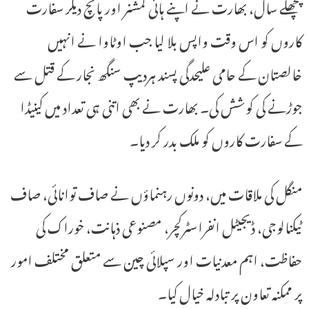
پچھلے سال، بھارت نے اپنے ہائی کمشنر اور پانچ دیگر سفارت
کاروں کو اس وقت واپس بلا لیا جب اوٹاوا نے انہیں
خالصتان کے حامی علیحدگی پسند ہردیپ سنگھ نجار کے قتل سے
جوڑنے کی کوشش کی۔ بھارت نے بھی اتنی ہی تعداد میں کینیڈا
کے سفارت کاروں کو ملک بدر کر دیا۔
منگل کی ملاقات میں، دونوں رہنماؤں نے صاف توانائی، صاف
ٹیکنالوجی، ڈیجیٹل انفراسٹرکچر، مصنوعی ذہانت، خوراک کی
حفاظت، اہم معدنیات اور سپلائی چین سے متعلق مختلف امور
پر ممکنہ تعاون پر تبادلہ خیال کیا۔