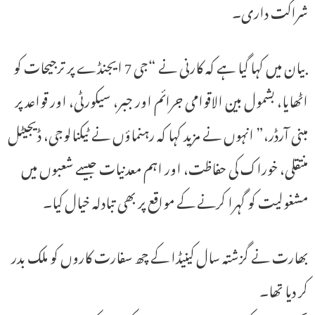
شراکت داری۔
بیان میں کہا گیا ہے کہ کارنی نے “جی 7 ایجنڈے پر ترجیحات کو
اٹھایا، بشمول بین الاقوامی جرائم اور جبر، سیکورٹی، اور قواعد پر
مبنی آرڈر،” انہوں نے مزید کہا کہ رہنماؤں نے ٹیکنالوجی، ڈیجیٹل
منتقلی، خوراک کی حفاظت، اور اہم معدنیات جیسے شعبوں میں
مشغولیت کو گہرا کرنے کے مواقع پر بھی تبادلہ خیال کیا۔
بھارت نے گزشتہ سال کینیڈا کے چھ سفارت کاروں کو ملک بدر
کر دیا تھا۔