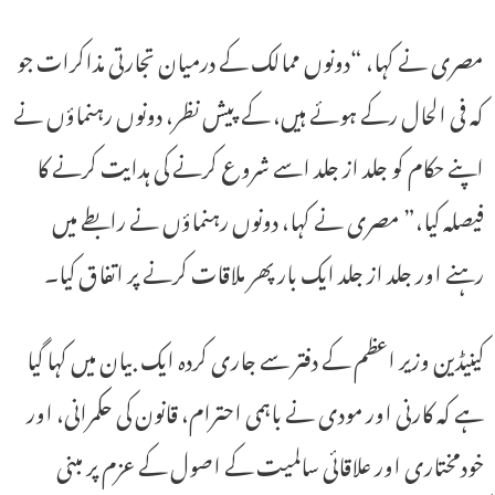
مصری نے کہا، “دونوں ممالک کے درمیان تجارتی مذاکرات جو
کہ فی الحال رکے ہوئے ہیں، کے پیش نظر، دونوں رہنماؤں نے
اپنے حکام کو جلد از جلد اسے شروع کرنے کی ہدایت کرنے کا
فیصلہ کیا،” مصری نے کہا، دونوں رہنماؤں نے رابطے میں
رہنے اور جلد از جلد ایک بار پھر ملاقات کرنے پر اتفاق کیا۔
کینیڈین وزیر اعظم کے دفتر سے جاری کردہ ایک بیان میں کہا گیا
ہے کہ کارنی اور مودی نے باہمی احترام، قانون کی حکمرانی، اور
خودمختاری اور علاقائی سالمیت کے اصول کے عزم پر مبنی