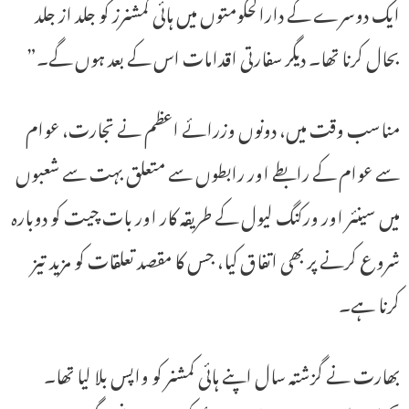
ایک دوسرے کے دارالحکومتوں میں ہائی کمشنرز کو جلد از جلد
بحال کرنا تھا۔ دیگر سفارتی اقدامات اس کے بعد ہوں گے۔”
مناسب وقت میں، دونوں وزرائے اعظم نے تجارت، عوام
سے عوام کے رابطے اور رابطوں سے متعلق بہت سے شعبوں
میں سینئر اور ورکنگ لیول کے طریقہ کار اور بات چیت کو دوبارہ
شروع کرنے پر بھی اتفاق کیا، جس کا مقصد تعلقات کو مزید تیز
کرنا ہے۔
بھارت نے گزشتہ سال اپنے ہائی کمشنر کو واپس بلا لیا تھا۔