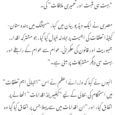
“بہت ہی مثبت اور تعمیری ملاقات” کی۔
مصری نے ایک ویڈیو بیان میں کہا، “میٹنگ میں ہندوستان-
کینیڈا تعلقات کی اہمیت پر تبادلہ خیال کیا گیا، جو مشترکہ اقدار،
جمہوریت اور قانون کی حکمرانی، عوام سے عوام کے رابطے اور
بہت سی دیگر مشترکات پر مبنی ہے۔”
انہوں نے کہا کہ وزرائے اعظم نے اس “انتہائی اہم تعلقات”
میں استحکام کی بحالی کے لیے “کیلیبریٹڈ اقدامات” اٹھانے پر
اتفاق کیا، اور “ان اقدامات میں سے پہلا جس پر اتفاق کیا گیا وہ