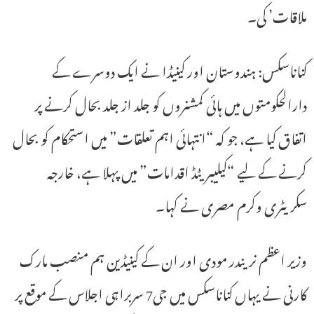
ملاقات’ کی۔
کناناسکس: ہندوستان اور کینیڈا نے ایک دوسرے کے
دارالحکومتوں میں ہائی کمشنروں کو جلد از جلد بحال کرنے پر
اتفاق کیا ہے، جو کہ “انتہائی اہم تعلقات” میں استحکام کو بحال
کرنے کے لیے “کیلیبریٹڈ اقدامات” میں پہلا ہے، خارجہ
سکریٹری وکرم مصری نے کہا۔
وزیر اعظم نریندر مودی اور ان کے کینیڈین ہم منصب مارک
کارنی نے یہاں کناناسکس میں جی7 سربراہی اجلاس کے موقع پر