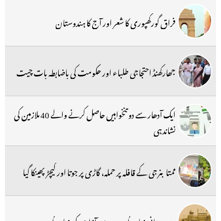
فراق گورکھپوری کا شعر اور آج کا ہندوستان
جھارکھنڈ احتجاجی طلباء اور حکومت کی باضابطہ بات چیت
ایک آدھار سے دو تنخواہیں حاصل کرنے والے 40 ملازمین کی
نشاندہی
ممتا بنرجی کے قافلہ پر حملہ، گاڑی پر جوتا اور کیچڑ پھینکا گیا
ہندوستانی زبان اُردوجدوجہد آزادی کی زبان اُردو