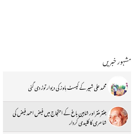
مشہور خبریں
محمد علی شبیر کے گیسٹ ہاوز کی دیوار توڑ دی گئی
جنتر منتر اور شاہین باغ کے احتجاج میں فیض احمد فیض کی
شاعری کا کلیدی کردار