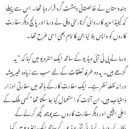
ہندوستان نے خالصتانی دہشت گرد قرار دیا تھا۔ اس سے پہلے
کہ کینیڈا مزید کارروائی کرتا، نئی دہلی نے ورما اور پانچ دیگر سفارت
کاروں کو واپس بلا لیا جن کا نام بھی اسی طرح تھا۔
ورما نے پی ٹی آئی ویڈیو کے ساتھ ایک انٹرویو میں کہا کہ “یہ
گڑھے ہیں۔ یہ دو طرفہ تعلقات کے لئے سب سے زیادہ غیر پیشہ
ورانہ نقطہ نظر ہے۔ ایک سفارت کار کے ہاتھ میں سفارتی اوزار
دستیاب ہیں، ان آلات کو استعمال کیا جا سکتا تھا” کسی ملک کے
اعلی ایلچی اور دیگر سفارت کاروں سے پوچھ گچھ کرنے کے
بجائے، ورما نے پی ٹی آئی ویڈیو کے ساتھ ایک انٹرویو میں کہا