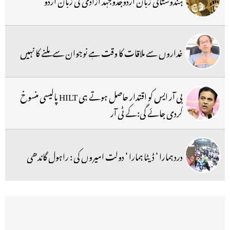
غداروں سے ملاقات کا وقت ہے نوجوان سے ملنے کا نہیں
بی آر ایس کو اقتدار حاصل ہوتے ہی HILT پالیسی منسوخ
کردی جائے گی:کے ٹی آر
درد ہمارا ‘ ڈیٹا ہمارا ‘ دولت امیروں کی : راہول گاندھی