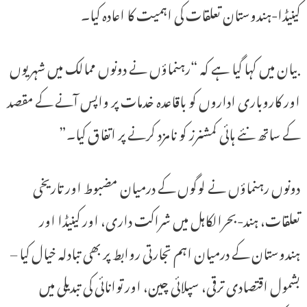
کینیڈا-ہندوستان تعلقات کی اہمیت کا اعادہ کیا۔
بیان میں کہا گیا ہے کہ “رہنماؤں نے دونوں ممالک میں شہریوں
اور کاروباری اداروں کو باقاعدہ خدمات پر واپس آنے کے مقصد
کے ساتھ نئے ہائی کمشنرز کو نامزد کرنے پر اتفاق کیا۔”
دونوں رہنماؤں نے لوگوں کے درمیان مضبوط اور تاریخی
تعلقات، ہند-بحرالکاہل میں شراکت داری، اور کینیڈا اور
ہندوستان کے درمیان اہم تجارتی روابط پر بھی تبادلہ خیال کیا –
بشمول اقتصادی ترقی، سپلائی چین، اور توانائی کی تبدیلی میں