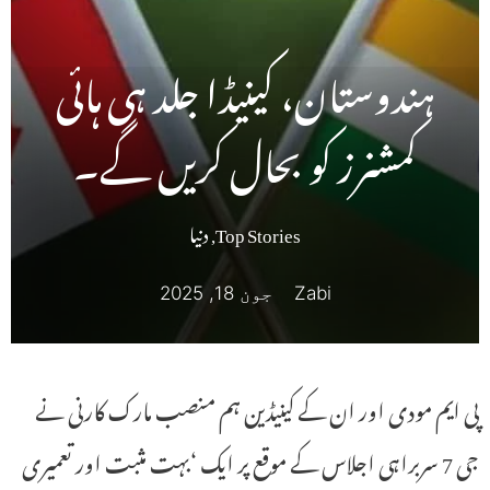
ہندوستان، کینیڈا جلد ہی ہائی
کمشنرز کو بحال کریں گے۔
Top Stories
,
دنیا
Zabi
جون 18, 2025
پی ایم مودی اور ان کے کینیڈین ہم منصب مارک کارنی نے
جی 7 سربراہی اجلاس کے موقع پر ایک ‘بہت مثبت اور تعمیری