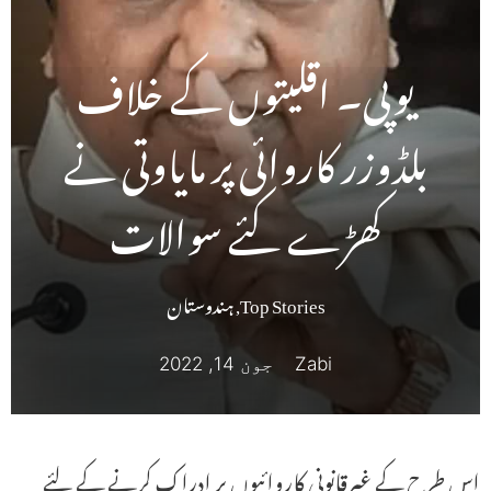
یوپی۔ اقلیتوں کے خلاف
بلڈوزر کاروائی پر مایاوتی نے
کھڑے کئے سوالات
Top Stories
,
ہندوستان
Zabi
جون 14, 2022
اس طرح کے غیرقانونی کاروائیوں پر ادراک کرنے کے لئے