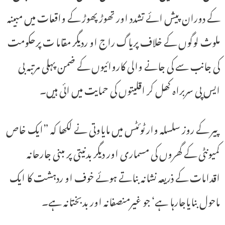
کے دوران پیش ائے تشدد اور تھوڑ پھوڑ کے واقعات میں مبینہ
ملوث لوگوں کے خلاف پریاگ راج او ردیگر مقاما ت پرحکومت
کی جانب سے کی جانے والی کاروائیوں کے ضمن پہلی مرتبہ بی
ایس پی سربراہ کھل کر اقلیتوں کی حمایت میں ائی ہیں۔
پیر کے روز سلسلہ وار ٹوئٹس میں مایاوتی نے لکھا کہ ”ایک خاص
کمیونٹی کے گھروں کی مسماری اور دیگر بدنیتی پر مبنی جارحانہ
اقدامات کے ذریعہ نشانہ بناتے ہوئے خوف او ردہشت کا ایک
ماحول بنایاجارہا ہے‘ جو غیرمنصفانہ اور بدبختانہ ہے۔