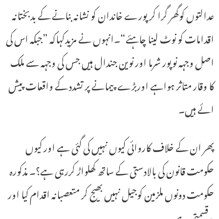
عدالتوں کوگھر گرا کرپورے خاندان کو نشانہ بنانے کے بدبختانہ
اقدامات کو نوٹ لینا چاہئے“۔انہوں نے مزیدکہاکہ ”جبکہ اس کی
اصل وجہہ نوپور شرما اور نوین جندال ہیں جس کی وجہہ سے ملک
کا وقار متاثر ہواہے اوربڑے پیمانے پر تشدد کے واقعات پیش
ائے ہیں۔
پھر ان کے خلاف کاروائی کیوں نہیں کی گئی ہے اور کیوں
حکومت قانون کی بالادستی کے ساتھ کھلواڑ کررہی ہے؟۔ مذکورہ
حکومت دونوں ملزمین کوجیل نہیں بھیج کر متعصبانہ اقدام کیا اور
بدقسمتی ہے۔