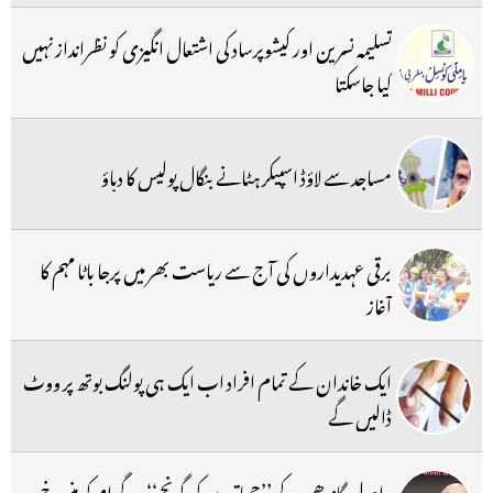
تسلیمہ نسرین اور کیشوپرساد کی اشتعال انگیزی کو نظرانداز نہیں
کیا جاسکتا
مساجد سے لاؤڈ اسپیکر ہٹانے بنگال پولیس کا دباؤ
برقی عہدیداروں کی آج سے ریاست بھر میں پرجا باٹا مہم کا
آغاز
ایک خاندان کے تمام افراد اب ایک ہی پولنگ بوتھ پر ووٹ
ڈالیں گے
راہول گاندھی کے ’’چھاتروں کی گونج‘‘ پروگرام کو منسوخ