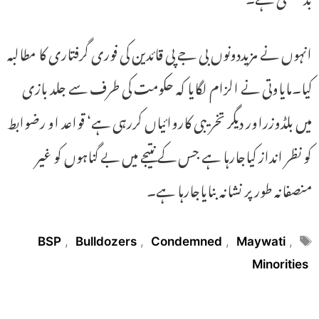
انہوں نے مزیددونوں بی جے پی قائدین کی فوری گرفتاری کا مطالبہ
کیا۔مایاوتی نے الزام لگایا کہ حکومت کی طرف سے جلد بازی
میں بلڈوزراور دیگر تخریبی کاروائیاں کررہی ہے‘ قواعد او رضوابط
کو نظر انداز کیاجارہا ہے جس کے نتیجے میں بے گناہوں کو غیر
منصفانہ طور پر نشانہ بنایاجارہا ہے۔
Tags
BSP
,
Bulldozers
,
Condemned
,
Maywati
,
Minorities