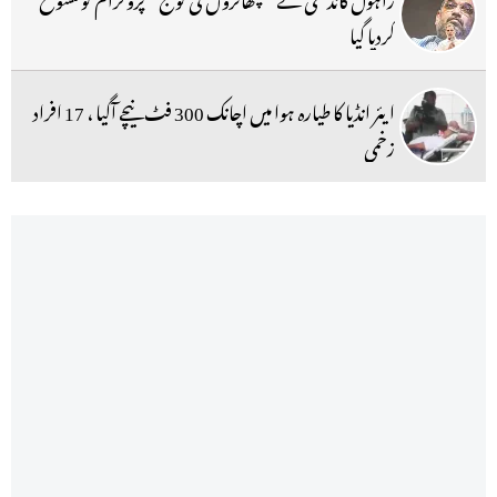
کردیا گیا
ایئر انڈیا کا طیارہ ہوا میں اچانک 300 فٹ نیچے آگیا ، 17 افراد
زخمی