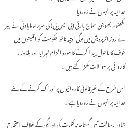
عدالیہ پرانہوں نے زوردیا
لکھنو۔ بھوجن سماج پارٹی (بی ایس پی) کی سربراہ مایاوتی نے پیر
نے روز اترپردیش میں یوگی ادتیہ ناتھ حکومت کو اقلیتوں میں
خوف کا ماحول پید ا کرنے کا مورد الزام ٹہرایا اور بلڈوز ر
کاروائی پر سوالات کھڑا کئے ہیں۔
اس طرح کے غیرقانونی کاروائیوں پر ادراک کرنے کے لئے
عدالیہ پرانہوں نے زوردیاہے۔
شان رسالت ؐ میں گستاخانہ کلمات کی ادائیگی کے خلاف احتجاج