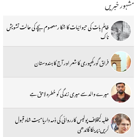
مشہور خبریں
ظالم بات کی حیوانیات کا شکا رمعصوم بچے کی حالت تشویش
ناک
فراق گورکھپوری کا شعر اور آج کا ہندوستان
میرے والد سے میری زندگی کو خطرہ لاحق ہے
طلبہ کیخلاف پولیس کارروائی کی ذمہ داریامیت شاہ قبول
کریں:پرینکا گاندھی