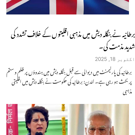
برطانیہ نے بنگلہ دیش میں مذہبی اقلیتوں کے خلاف تشدد کی
شدید مذمت کی۔
اکتوبر 18, 2025
برطانیہ کی پارلیمنٹ میں دیوالی سے قبل بنگلہ دیش میں ہندوؤں پر ظلم و ستم
پر بحث ہو رہی ہے۔ لندن: برطانیہ کی حکومت نے بنگلہ دیش میں اقلیتی
مذہبی