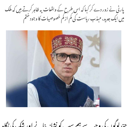
پارٹی نے زور دے کر کہا کہ اس طرح کے واقعات یہ ظاہر کرتے ہیں کہ ملک
میں ایک جدید، مہذب ریاست کی کم از کم خصوصیات کا وجود ختم
چندلوگوں کی وجہہ سے ہم سب کو نشانہ بنانے اور شک کی نگاہ