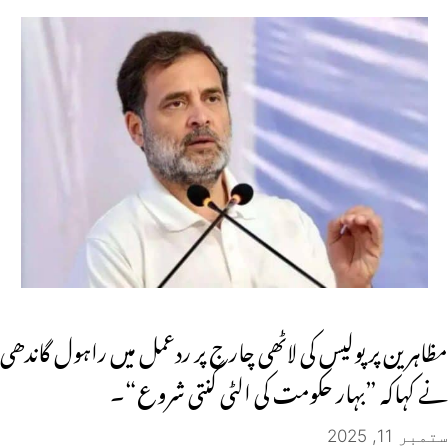
مظاہرین پر پولیس کی لاٹھی چارج پر ردعمل میں راہول گاندھی
نے کہاکہ ”بہار حکومت کی الٹی گنتی شروع“۔
ستمبر 11, 2025