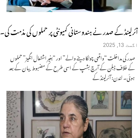
آئرلینڈ کے صدر نے ہندوستانی کمیونٹی پر حملوں کی مذمت کی۔
اگست 13, 2025
صدر کی مداخلت “واقعی چونکا دینے والے” اور “بغیر اشتعال انگیز” حملوں
کے خلاف ڈبلن کے آرچ بشپ کے اسی طرح کے مضبوط بیان کے بعد
ہوئی۔ لندن: آئرلینڈ کے