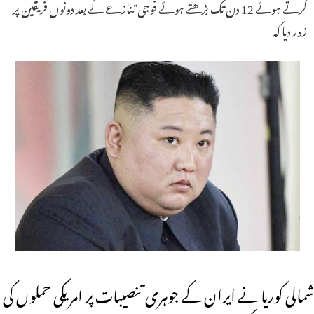
کرتے ہوئے 12 دن تک بڑھتے ہوئے فوجی تنازعے کے بعد دونوں فریقین پر
زور دیا کہ
شمالی کوریا نے ایران کے جوہری تنصیبات پر امریکی حملوں کی