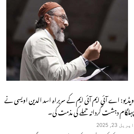
ویڈیو: اے آئی ایم آئی ایم کے سربراہ اسد الدین اویسی نے
پہلگام دہشت گردانہ حملے کی مذمت کی۔
اپریل 23, 2025