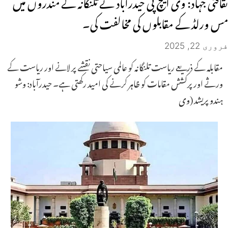
ثقافتی جہاد: وی ایچ پی حیدرآباد نے تلنگانہ کے مندروں میں
مس ورلڈ کے مقابلوں کی مخالفت کی۔
فروری 22, 2025
مقابلہ کے ذریعے ریاست تلنگانہ کو عالمی سیاحتی نقشے پر لانے اور ریاست کے
ورثے اور پرکشش مقامات کو ظاہر کرنے کی امید رکھتی ہے۔ حیدرآباد: وشو
ہندو پریشد (وی