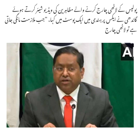
پولیس کے لاٹھی چارج کرنے والے مظاہرین کی ویڈیو شیئر کرتے ہوئے
گاندھی نے ایکس پر ہندی میں ایک پوسٹ میں کہا، “جب ملازمت مانگی جاتی
ہے تو لاٹھی چارج