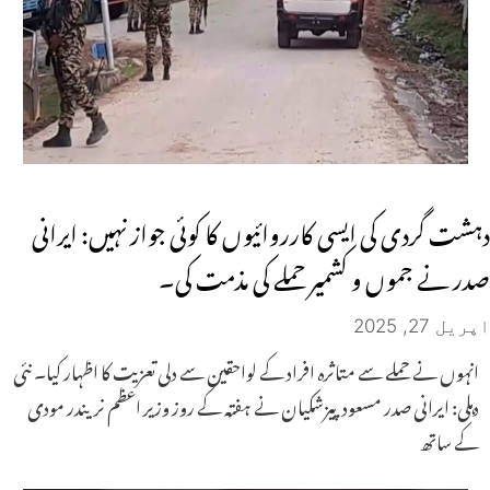
دہشت گردی کی ایسی کارروائیوں کا کوئی جواز نہیں: ایرانی
صدر نے جموں و کشمیر حملے کی مذمت کی۔
اپریل 27, 2025
انہوں نے حملے سے متاثرہ افراد کے لواحقین سے دلی تعزیت کا اظہار کیا۔ نئی
دہلی: ایرانی صدر مسعود پیزشکیان نے ہفتہ کے روز وزیر اعظم نریندر مودی
کے ساتھ