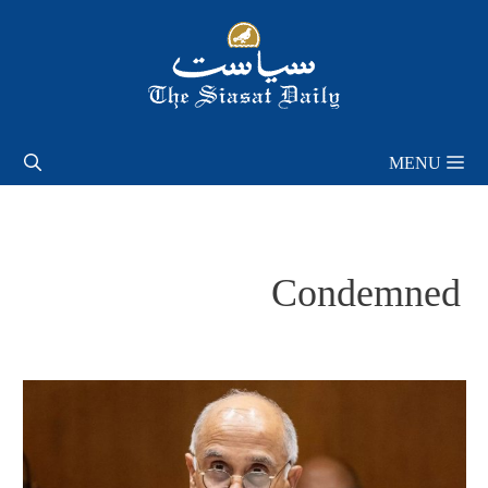
Skip
to
content
MENU
Condemned