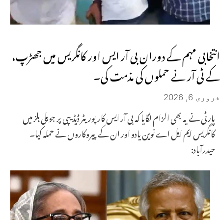
انتخابی مہم کے دوران بی آر ایس اور کانگریس میں جھڑپ،
کے ٹی آر نے حملوں کی مذمت کی۔
فروری 6, 2026
پارٹی نے یہ بھی الزام لگایا کہ بی آر ایس کارپوریٹر ڈیڈیپی پر جوبلی ہلز میں
کانگریس ایم ایل اے نوین یادو اور ان کے پیروکاروں نے حملہ کیا۔
حیدرآباد: