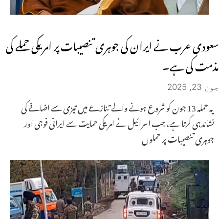
سعودی عرب نے ایران کی جوہری تنصیبات پر امریکی حملے کی
مذمت کی ہے۔
جون 23, 2025
یہ حملہ 13 جون کو شروع ہونے والے تنازعے میں تیزی سے اضافے کی
نشاندہی کرتا ہے، جب اسرائیل نے امریکی حمایت سے ایرانی فوجی اور
جوہری تنصیبات پر حملوں