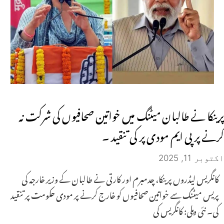
پرینکا نے طالبان میٹنگ میں خواتین صحافیوں کی شرکت نہ
کرنے پر پی ایم مودی پر کی تنقید ۔
اکتوبر 11, 2025
کانگریس لیڈروں پرینکا، چدمبرم اور کارتی نے طالبان کے وزیر خارجہ کی
پریس میٹنگ سے خواتین صحافیوں کو خارج کرنے پر مودی حکومت پر تنقید
کی۔ نئی دہلی: کانگریس کی