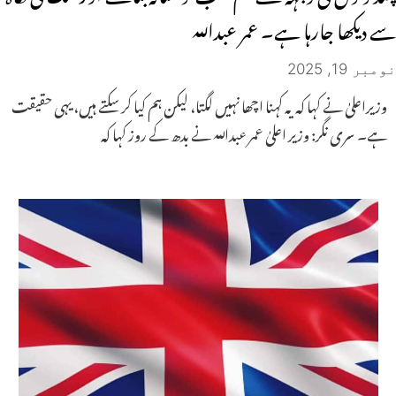
سے دیکھا جارہا ہے۔ عمر عبداللہ
نومبر 19, 2025
وزیراعلیٰ نے کہا کہ یہ کہنا اچھا نہیں لگتا، لیکن ہم کیا کر سکتے ہیں، یہی حقیقت
ہے۔ سری نگر: وزیر اعلیٰ عمر عبداللہ نے بدھ کے روز کہا کہ