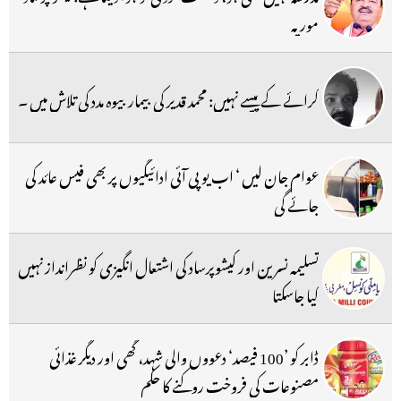
موریہ
کرائے کے پیسے نہیں: محمد قدیر کی بیمار بیوہ مدد کی تلاش میں ۔
عوام جان لیں ‘ اب یو پی آئی ادائیگیوں پر بھی فیس عائد کی
جائے گی
تسلیمہ نسرین اور کیشوپرساد کی اشتعال انگیزی کو نظرانداز نہیں
کیا جاسکتا
ڈابر کو ’100 فیصد‘ دعووں والی شہد، گھی اور دیگر غذائی
مصنوعات کی فروخت روکنے کا حکم