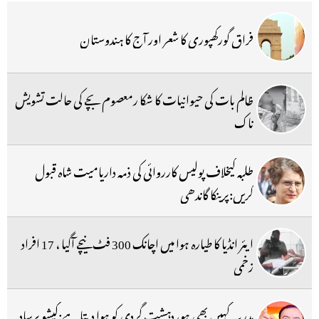
فراق گورکھپوری کا شعر اور آج کا ہندوستان
ظالم بات کی حیوانیات کا شکا رمعصوم بچے کی حالت تشویش
ناک
طلبہ کیخلاف پولیس کارروائی کی ذمہ داریامیت شاہ قبول
کریں:پرینکا گاندھی
ایئر انڈیا کا طیارہ ہوا میں اچانک 300 فٹ نیچے آگیا ، 17 افراد
زخمی
مدرسہ کہیں بھی ہو، دہشت گردی کو ہوا دیتا ہے:کیشو پرساد