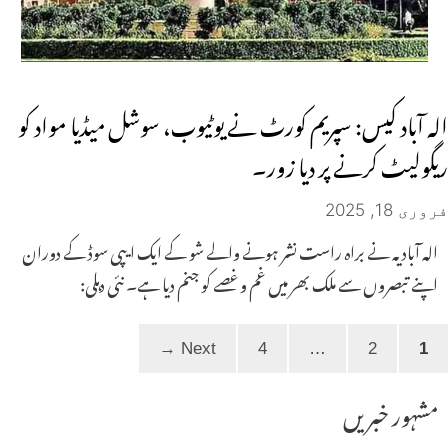
الہ آباد کیس: سپریم کورٹ نے یوٹیوب، سوشل میڈیا مواد کو
ریگولیٹ کرنے پر دیا زور۔
فروری 18, 2025
الہ آبادیہ نے براہ راست نشر ہونے والے شو کے ایک ایپی سوڈ کے دوران
اپنے تبصروں سے ملک بھر میں غم و غصے کو جنم دیا ہے۔ نئی دہلی:
Page
Page
Page
→
Next
4
…
2
1
مشہور خبریں