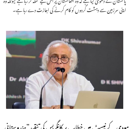
اپنی سرزمین سے دہشت گردوں کو کام کرنے کی اجازت دے رہا ہے۔
مودی کے نیسٹ میں خطاب پر کانگریس کی تنقید”ہندوستانی