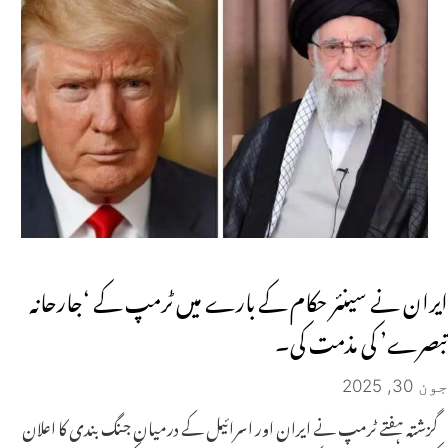
ایران نے سینئر حکام کے بارے میں ٹرمپ کے ‘جارحانہ
تبصرے’ کی مذمت کی۔
جون 30, 2025
گزشتہ ہفتے ٹرمپ نے ایران اور اسرائیل کے درمیان جنگ بندی کا اعلان