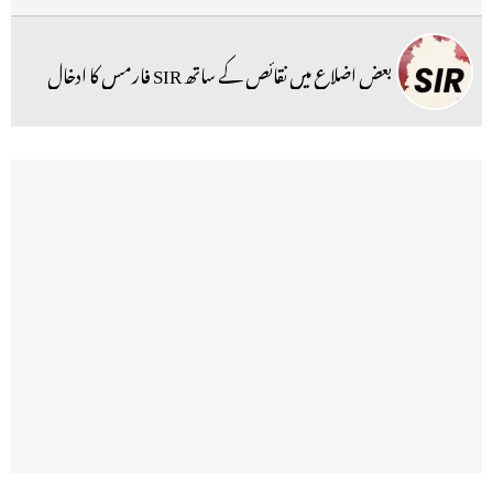
بعض اضلاع میں نقائص کے ساتھ SIR فارمس کا ادخال