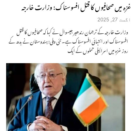
غزہ میں صحافیوں کا قتل افسوسناک: وزارت خارجہ
اگست 27, 2025
وزارت خارجہ کے ترجمان رندھیر جیسوال نے کہا کہ صحافیوں کا قتل
افسوسناک اور انتہائی افسوسناک ہے۔ نئی دہلی: ہندوستان نے بدھ کے
روز غزہ میں اسرائیلی حملوں کے ایک