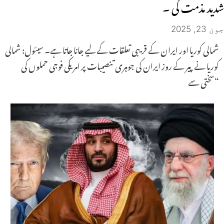
شدید مذمت کی ۔
جون 23, 2025
شمالی کوریا اور ایران کے قریبی تعلقات کے لیے جانا جاتا ہے۔ سیئول: شمالی
کوریا نے پیر کے روز ایران کی جوہری تنصیبات پر امریکی فوجی حملوں کی
“سختی سے