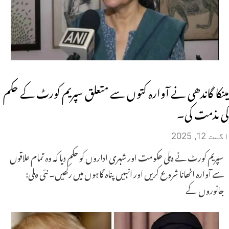
مینکا گاندھی نے آوارہ کتوں سے متعلق سپریم کورٹ کے حکم
کی مذمت کی۔
اگست 12, 2025
سپریم کورٹ نے دہلی حکومت اور شہری اداروں کو حکم دیا کہ وہ تمام علاقوں
سے آوارہ اٹھانا شروع کریں اور انہیں پناہ گاہوں میں رکھیں۔ نئی دہلی:
جانوروں کے