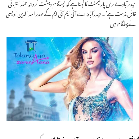
حیدرآباد کے رکن پارلیمنٹ کا کہنا ہے کہ ‘پہلگام دہشت گردانہ حملہ انتہائی
قابل مذمت ہے’۔ حیدرآباد: اے آئی ایم آئی ایم کے صدر اسد الدین اویسی
نے پہلگام میں