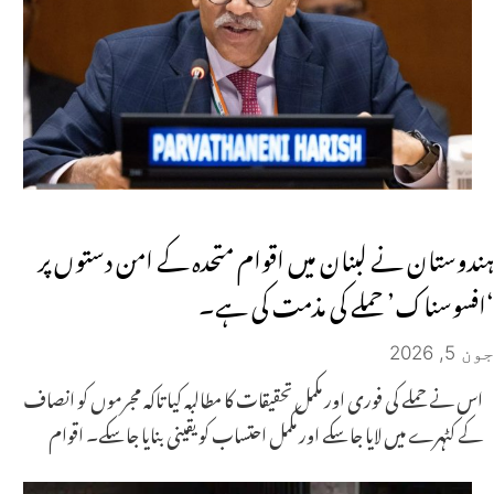
ہندوستان نے لبنان میں اقوام متحدہ کے امن دستوں پر
‘افسوسناک’ حملے کی مذمت کی ہے۔
جون 5, 2026
اس نے حملے کی فوری اور مکمل تحقیقات کا مطالبہ کیا تاکہ مجرموں کو انصاف
کے کٹہرے میں لایا جا سکے اور مکمل احتساب کو یقینی بنایا جا سکے۔ اقوام