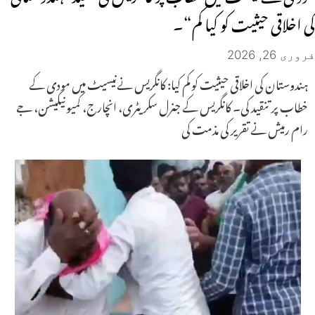
کی اخلاقی حیثیت کو کیا کم“۔
فروری 26, 2026
ہندوستان کی اخلاقی حیثیت کو کم کیا: کانگریس نےنیسیٹ میں مودی کے
خطاب پر تنقید کی۔ کانگریس کے جنرل سکریٹری، انچارج، کمیونیکیشن، جے
رام رمیش نے تقریر کی مذمت کی