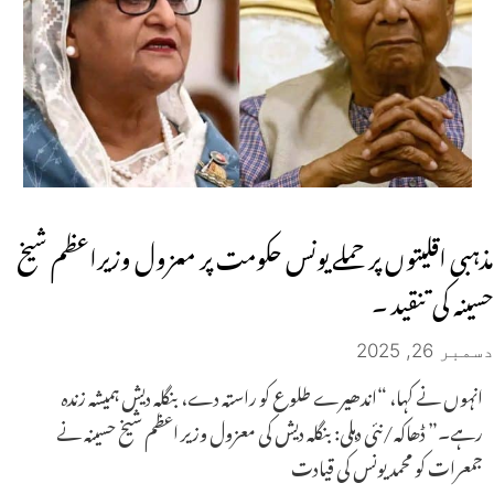
مذہبی اقلیتوں پر حملے یونس حکومت پر معزول وزیراعظم شیخ
حسینہ کی تنقید ۔
دسمبر 26, 2025
انہوں نے کہا، “اندھیرے طلوع کو راستہ دے، بنگلہ دیش ہمیشہ زندہ
رہے۔” ڈھاکہ/نئی دہلی: بنگلہ دیش کی معزول وزیر اعظم شیخ حسینہ نے
جمعرات کو محمد یونس کی قیادت