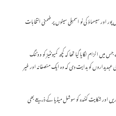
پور اور سیسماؤ کی نو اسمبلی سیٹوں پر ضمنی انتخابات
یں الزام لگایا گیا تھا کہ کچھ کمیونٹیز کو ووٹنگ
بی عہدیداروں کو ہدایت دی کہ وہ ایک منصفانہ اور غیر
کریں اور شکایت کنندہ کو سوشل میڈیا کے ذریعے بھی