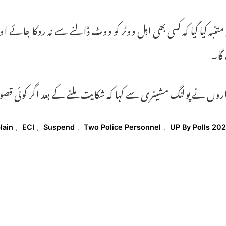
متنبہ کیا گیا کہ کسی بھی اہل ووٹر کو ووٹ ڈالنے سے نہ روکا جائے اور
گا۔
روں نے پولنگ مشینری سے کہا کہ شکایت ملنے کے بعد اگر کوئی قصورو
T
lain
,
ECI
,
Suspend
,
Two Police Personnel
,
UP By Polls 20