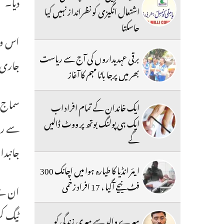
دیا۔
اشتعال انگیزی کو نظرانداز نہیں کیا
جاسکتا
اس وقت
برقی عہدیداروں کی آج سے ریاست
جاری 
بھر میں پرجا باٹا مہم کا آغاز
سماج و
ایک خاندان کے تمام افراد اب
ایک ہی پولنگ بوتھ پر ووٹ ڈالیں
سے روک
گے
جانبدا
ایئر انڈیا کا طیارہ ہوا میں اچانک 300
فٹ نیچے آگیا ، 17 افراد زخمی
ان سے 
ٹیگ ک
میرے والد سے میری زندگی کو