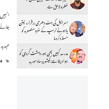
خطرہ لاحق ہے
انہیں 
اسرائیل کی ہٹ دھرمی برقرار، نیتن
جائے 
یاہونے ٹرمپ کے غزہ منصوبہ کو
مستردکردیا
عہدیدا
مدرسہ کہیں بھی ہو، دہشت گردی کو
ہوا دیتا ہے:کیشو پرساد موریہ
ags
24