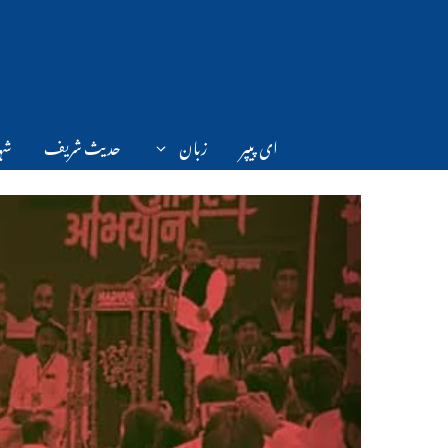
Ski
t
conten
ای پیپر
زبان
حدیث شریف
شہر