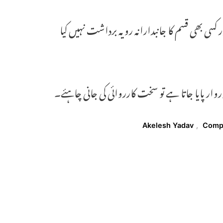
 کسی بھی قسم کا جانبدارانہ رویہ برداشت نہیں کیا
ار پایا جاتا ہے تو سخت کارروائی کی جانی چاہئے۔
Akelesh Yadav
,
Comp