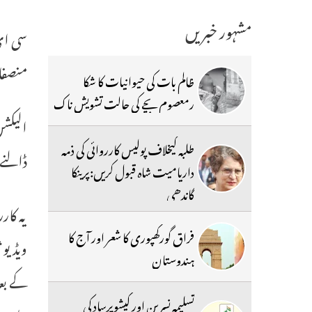
مشہور خبریں
سی ای 
منصفان
ظالم بات کی حیوانیات کا شکا
رمعصوم بچے کی حالت تشویش ناک
الیکشن
طلبہ کیخلاف پولیس کارروائی کی ذمہ
ڈالنے
داریامیت شاہ قبول کریں:پرینکا
گاندھی
یہ کار
فراق گورکھپوری کا شعر اور آج کا
ویڈیو 
ہندوستان
کے بعد
تسلیمہ نسرین اور کیشوپرساد کی