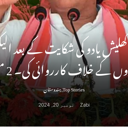
اکھلیش یادو کی شکایت کے بعد ا
وں کے خلاف کارروائی کی۔ 2 معطل
Top Stories
,
ہندوستان
Zabi
نومبر 20, 2024