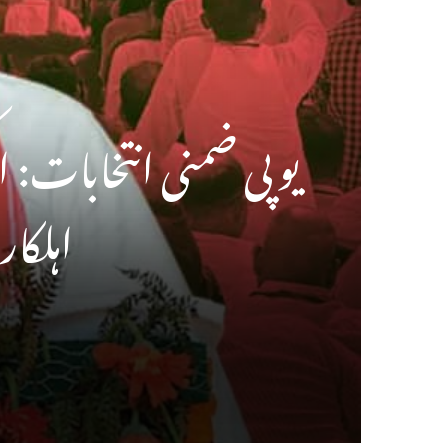
یوپی ضمنی انتخابات: 
اہلکار