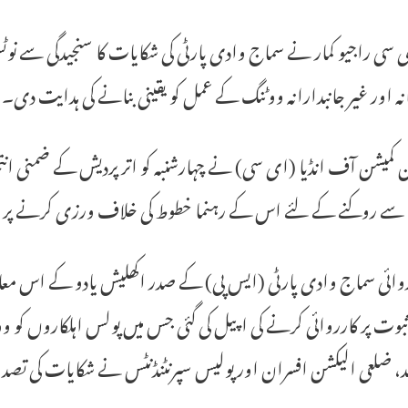
سی راجیو کمار نے سماج وادی پارٹی کی شکایات کا سنجیدگی سے نوٹ
ہ اور غیر جانبدارانہ ووٹنگ کے عمل کو یقینی بنانے کی ہدایت دی۔
 کمیشن آف انڈیا (ای سی) نے چہارشنبہ کو اتر پردیش کے ضمنی ان
 سے روکنے کے لئے اس کے رہنما خطوط کی خلاف ورزی کرنے پر دو 
روائی سماج وادی پارٹی (ایس پی) کے صدر اکھلیش یادو کے اس معا
ثبوت پر کارروائی کرنے کی اپیل کی گئی جس میں پولس اہلکاروں کو و
، ضلعی الیکشن افسران اور پولیس سپرنٹنڈنٹس نے شکایات کی تصدیق 