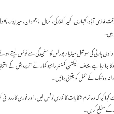
 غازی آباد، کٹہاری، کھیر، کنڈرکی، کرہل، ماجھوان، میرا پور، پھول 
ہیں۔
ادی پارٹی کی سوشل میڈیا رپورٹس کا سنجیدگی سے نوٹس لیتے ہوئے جس م
ا جا رہا ہے، چیف الیکشن کمشنر راجیو کمار نے اتر پردیش کے انتخا
رانہ ووٹنگ کے عمل کو یقینی بنائیں۔
کہا گیا کہ وہ تمام شکایات کا فوری نوٹس لیں، اور فوری کارروائی 
رکے مطلع کریں۔