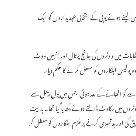
س لیتے ہوئے یوپی کے انتخابی عہدیداروں کو ایک
تخابات میں ووٹروں کی جانچ پڑتال اور انہیں ووٹ
پولیس اہلکاروں کو معطل کرنے کا حکم دیا۔
ملے کو اٹھانے کے بعد ہوئی، جس میں پول پینل سے
وٹروں میں رکاوٹ ڈالتے ہوئے دکھایا گیا تھا۔ ہدایت
کی اور بدتمیزی کرنے پر ملزم اہلکاروں کو معطل کر