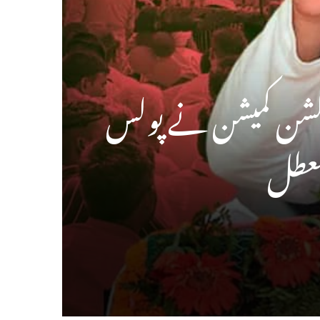
لیکشن کمیشن نے پولس