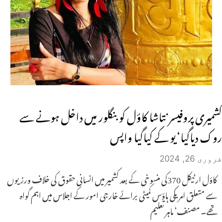
کشمیری پروفیسر نتاشا کاؤل کو بنگلور میں داخل ہونے سے
روک دیاگیا‘ یو کے کیاگیا واپس
فروری 26, 2024
کاؤل ارٹیکل 370کی منسوخی کے بعد کشمیر میں انسانی حقوق کی خلاف ورزیوں
سے متعلق امریکی ہاؤس کمیٹی برائے خارجی امور کے اجلاس میں اہم گواہ
تھے۔ مصنف‘ ماہر تعلیم