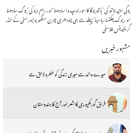
یوگی ادتیہ ناتھ کی ’ہاتھ یوگا کا سوراوپ وا سادھنا‘اور رام دیو کی ’یوگ سادھنا
او ریوگ چکتسا رہاسیا‘ پہلے سے ہی چودھری چرن سنگھ یونیورسٹی کے انڈر
گریجویٹس فلاسفی
مشہور خبریں
میرے والد سے میری زندگی کو خطرہ لاحق ہے
فراق گورکھپوری کا شعر اور آج کا ہندوستان