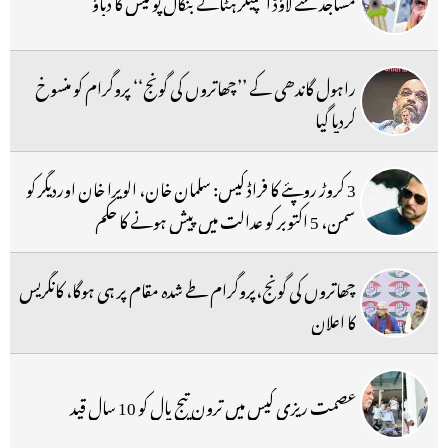
مساجد سے لاؤڈ اسپیکر ہٹانے بنگال پولیس کا دباؤ
راہول گاندھی کے ’’چھاتروں کی گونج‘‘ پروگرام کو منسوخ
کردیا گیا
3 کروڑ روپئے کا فراڈ کیس: سلمان خان، الویرا خان اوردیگر کو
سمن، 5 اکتوبر کو عدالت میں پیش ہونے کا حکم
چھاتروں کی گونج،پروگرام طے شدہ مقام پر ہی ہوگا، کانگریس
کا اعلان
عصمت ریزی کیس میں ترون تیج پال کو 10 سال قید