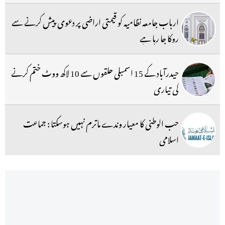
ارباب جامعہ نظامیہ کو قیمتی اراضی پر دعوی پیش کرنے سے
روکا جا رہا ہے
حیدرآباد کے 15 اسمبلی حلقوں سے 10 لاکھ ووٹ ختم کرنے
کی تیاری
حب الوطنی کا معیار وندے ماترم نہیں ہوسکتا : جماعت
اسلامی