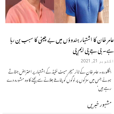
عامر خان کا اشتہار ہندوؤں میں بے چینی کا سبب بن رہا
ہے۔ بی جے پی ایم پی
اکتوبر 21, 2021
بنگلورو۔ عامر خان کے ٹائر میجر سیٹ لمٹیڈ کے اشتہار پر اعتراض جتاتے
ہوئے جس میں سڑکوں پر لوگوں کو پٹاخے جلانے سے بچنے کا وہ مشورہ دے
رہے ہیں‘
مشہور خبریں