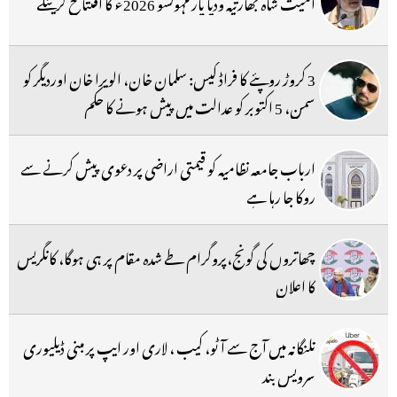
امیت شاہ بھارتیہ ودیا پار مہوتسو 2026ء کا افتتاح کرینگے
3 کروڑ روپئے کا فراڈ کیس: سلمان خان، الویرا خان اوردیگر کو
سمن، 5 اکتوبر کو عدالت میں پیش ہونے کا حکم
ارباب جامعہ نظامیہ کو قیمتی اراضی پر دعوی پیش کرنے سے
روکا جا رہا ہے
چھاتروں کی گونج،پروگرام طے شدہ مقام پر ہی ہوگا، کانگریس
کا اعلان
تلنگانہ میں آج سے آٹو، کیب ، لاری اور ایپ پر مبنی ڈیلیوری
سرویس بند