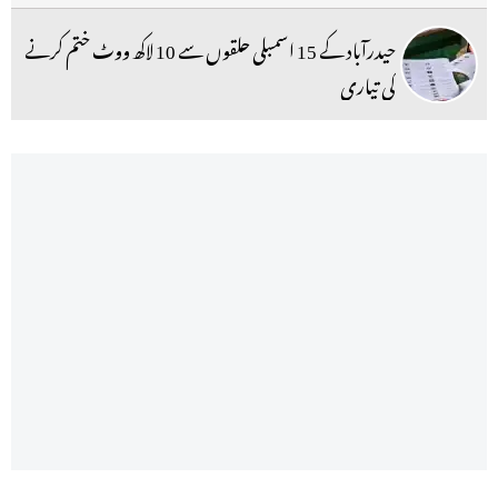
حیدرآباد کے 15 اسمبلی حلقوں سے 10 لاکھ ووٹ ختم کرنے
کی تیاری