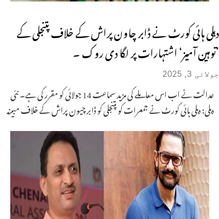
دہلی ہائی کورٹ نے ڈابر چاون پراش کے خلاف پتنجلی کے
’توہین آمیز‘ اشتہارات پر لگا دی روک ۔
جولائی 3, 2025
عدالت نے اب اس معاملے کی مزید سماعت 14 جولائی کو مقرر کی ہے۔ نئی
دہلی: دہلی ہائی کورٹ نے جمعرات کو پتنجلی کو ڈابر چیون پراش کے خلاف مبینہ