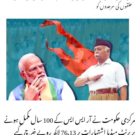
حلقوں کی سرحدوں کو
مرکزی حکومت نے آر ایس ایس کے 100 سال مکمل ہونے
پر پرنٹ میڈیا اشتہارات پر 76.13 لاکھ روپے خرچ کیے