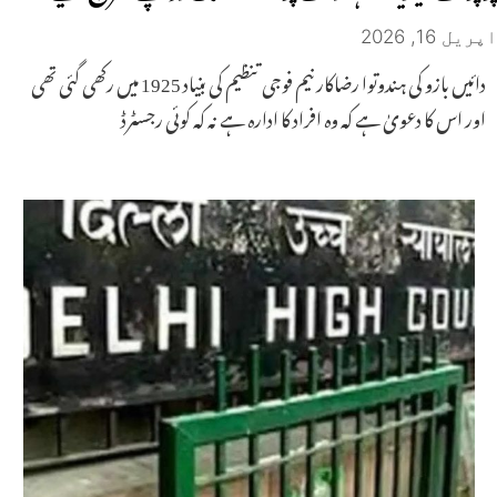
اپریل 16, 2026
دائیں بازو کی ہندوتوا رضاکار نیم فوجی تنظیم کی بنیاد 1925 میں رکھی گئی تھی
اور اس کا دعویٰ ہے کہ وہ افراد کا ادارہ ہے نہ کہ کوئی رجسٹرڈ