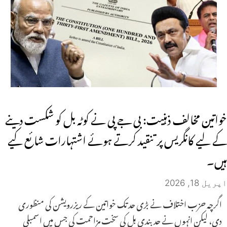
خواتین مخالف ذہنیت: بی جے پی نے کوٹہ بل کو شکست دینے
کے لیے کانگریس پر تنقید کرتے ہوئے اشتہارات شائع کیے
ہیں۔
اپریل 18, 2026
اگرچہ حزب اختلاف نے بڑی حد تک خواتین کے ریزرویشن کی منظوری
دی، لیکن انہوں نے حد بندی بل کی سخت مزاحمت کی جس میں اسمبلی