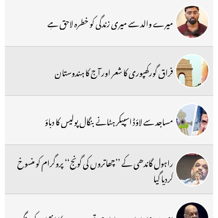
میرے والد سے میری زندگی کو خطرہ لاحق ہے
فراق گورکھپوری کا شعر اور آج کا ہندوستان
مساجد سے لاؤڈ اسپیکر ہٹانے بنگال پولیس کا دباؤ
راہول گاندھی کے ’’چھاتروں کی گونج‘‘ پروگرام کو منسوخ
کردیا گیا