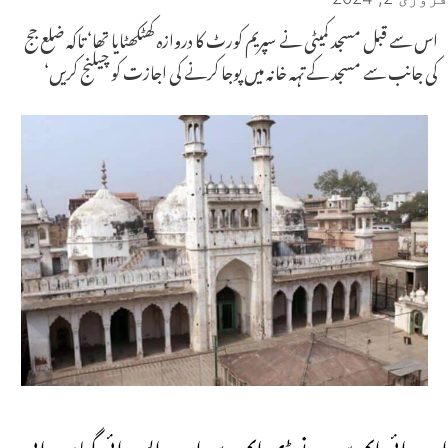
اس سے قبل مسجد کمیٹی نے سپریم کورٹ کا دروازہ کھٹکھٹایا تھا‘ تاکہ ضلع جج
کی جانب سے مسجد کے تہہ خانہ میں پوجا کرنے کی اجازت کو چیلنج کریں‘
اے ائی ایم سی نے ڈی ایم سے اے ایس ائی گیان واپی