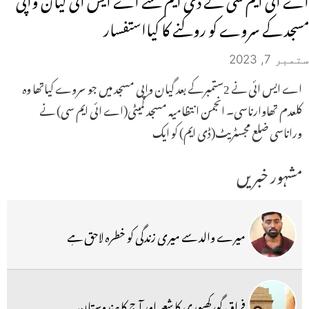
مسجد کے سروے کو روکنے کا کیااستفسار
ستمبر 7, 2023
اے ایس ائی نے 2ستمبرکے بعد گیان واپی مسجد میں جو سروے کیاتھا وہ
کلعدم تھاوارناسی۔ انجمن انتظامیہ مسجد کمیٹی(اے ائی ایم سی) نے
وراناسی ضلع مجسٹریٹ(ڈی ایم) کو ایک
مشہور خبریں
میرے والد سے میری زندگی کو خطرہ لاحق ہے
فراق گورکھپوری کا شعر اور آج کا ہندوستان