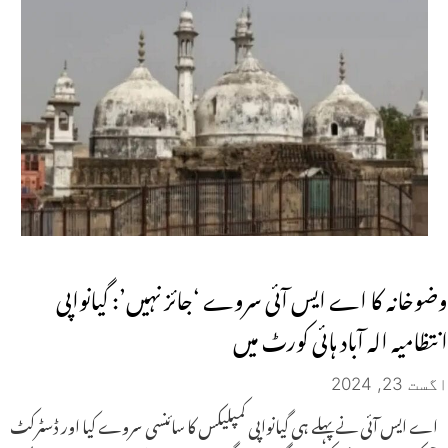
وضوخانہ کا اے ایس آئی سروے ‘جائز نہیں’: گیانواپی
انتظامیہ الہ آباد ہائی کورٹ میں
اگست 23, 2024
اے ایس آئی نے پہلے ہی گیانواپی کمپلیکس کا سائنسی سروے کیا اور ڈسٹرکٹ