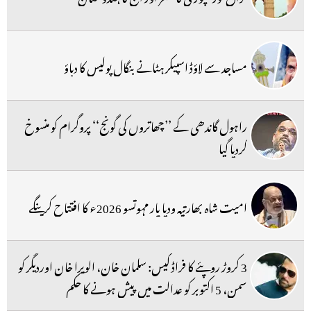
مساجد سے لاؤڈ اسپیکر ہٹانے بنگال پولیس کا دباؤ
راہول گاندھی کے ’’چھاتروں کی گونج‘‘ پروگرام کو منسوخ
کردیا گیا
امیت شاہ بھارتیہ ودیا پار مہوتسو 2026ء کا افتتاح کرینگے
3 کروڑ روپئے کا فراڈ کیس: سلمان خان، الویرا خان اوردیگر کو
سمن، 5 اکتوبر کو عدالت میں پیش ہونے کا حکم