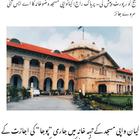
جج کو رپورٹ پیش کی۔ پریاگ راج: گیانواپی مسجد وضوخانہ کا اے ایس آئی
سروے جائز
گیان واپی مسجد کے تہہ خانہ میں جاری ”پوجا“ کی اجازت کے