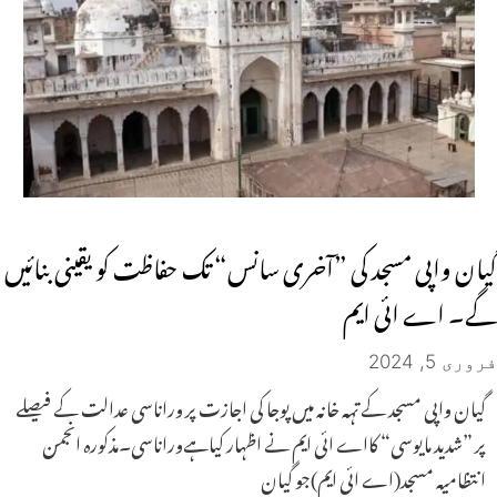
گیان واپی مسجد کی ”آخری سانس“ تک حفاظت کو یقینی بنائیں
گے۔ اے ائی ایم
فروری 5, 2024
گیان واپی مسجد کے تہہ خانہ میں پوجا کی اجازت پر وراناسی عدالت کے فیصلے
پر ”شدید مایوسی“ کااے ائی ایم نے اظہار کیاہےوراناسی۔مذکورہ انجمن
انتظامیہ مسجد(اے ائی ایم)جو گیان