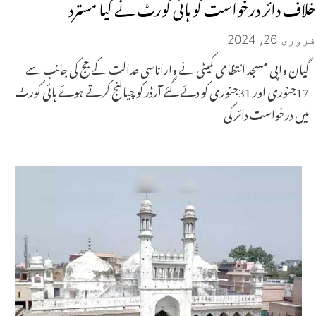
خلاف دائر درخواست کو ہائی کورٹ نے کیا مسترد
فروری 26, 2024
گیان واپی مسجد انتظامی کمیٹی نے واراناسی عدالت کے جج کی جانب سے
17جنوری اور 31جنوری کو دئے گئے آرڈر کو چیالنج کرتے ہوئے ہائی کورٹ
میں درخواست دائر کی