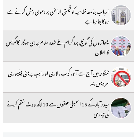
ارباب جامعہ نظامیہ کو قیمتی اراضی پر دعوی پیش کرنے سے
روکا جا رہا ہے
چھاتروں کی گونج،پروگرام طے شدہ مقام پر ہی ہوگا، کانگریس
کا اعلان
تلنگانہ میں آج سے آٹو، کیب ، لاری اور ایپ پر مبنی ڈیلیوری
سرویس بند
حیدرآباد کے 15 اسمبلی حلقوں سے 10 لاکھ ووٹ ختم کرنے
کی تیاری