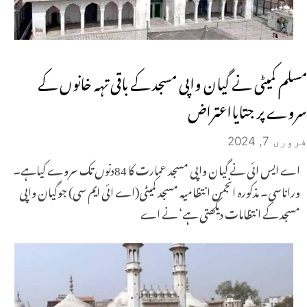
مسلم کمیٹی نے گیان واپی مسجد کے باقی تہہ خانوں کے
سروے پر جتایااعتراض
فروری 7, 2024
اے ایس ائی نے گیان واپی مسجد عمارت کا 84دنوں تک سروے کیاہے۔
وراناسی۔ مذکورہ انجمن انتظامیہ مسجد کمیٹی(اے ائی ایم سی) جوگیان واپی
مسجد کے انتظامات دیکھتی ہے‘ نے اے