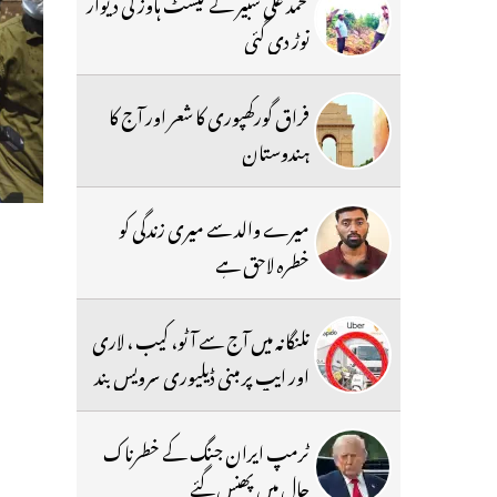
محمد علی شبیر کے گیسٹ ہاوز کی دیوار
توڑ دی گئی
فراق گورکھپوری کا شعر اور آج کا
ہندوستان
میرے والد سے میری زندگی کو
خطرہ لاحق ہے
تلنگانہ میں آج سے آٹو، کیب ، لاری
اور ایپ پر مبنی ڈیلیوری سرویس بند
ٹرمپ ایران جنگ کے خطرناک
جال میں پھنس گئے