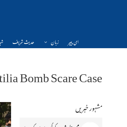
Ski
t
conten
ای پیپر
زبان
حدیث شریف
شہر
tilia Bomb Scare Case
مشہور خبریں