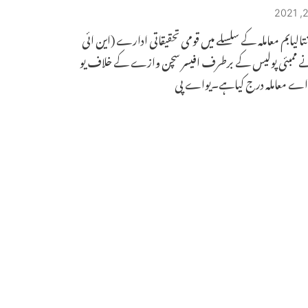
نتالیابم معاملہ کے سلسلے میں قومی تحقیقاتی ادارے (این ائی
ممبئی پولیس کے برطرف افیسر سچن وازے کے خلاف یو
ے معاملہ درج کیاہے۔یواے پی