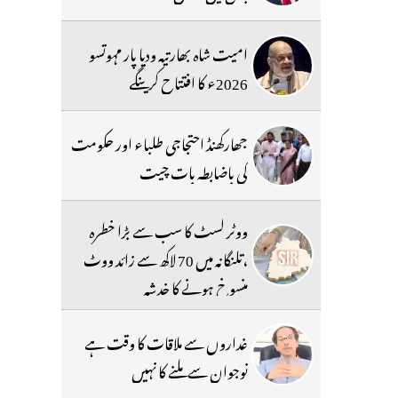
امیت شاہ بھارتیہ ودیا پار مہوتسو
2026ء کا افتتاح کرینگے
جھارکھنڈ احتجاجی طلباء اور حکومت
کی باضابطہ بات چیت
ووٹر لسٹ کا سب سے بڑا خطرہ
،تلنگانہ میں 70 لاکھ سے زائد ووٹ
منسوخ ہونے کا خدشہ
غداروں سے ملاقات کا وقت ہے
نوجوان سے ملنے کا نہیں