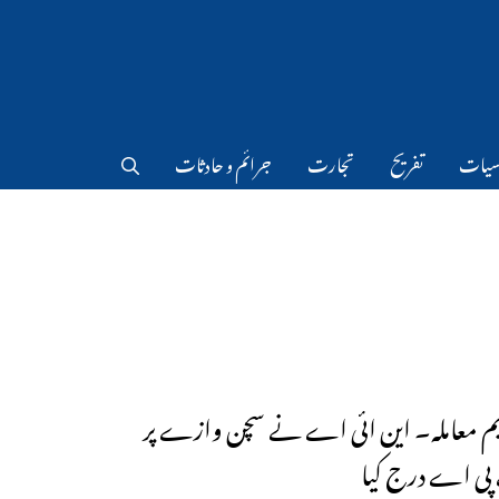
سیات
تفریح
تجارت
جرائم و حادثات
ابم معاملہ۔ این ائی اے نے سچن وازے پر
پی اے درج کیا