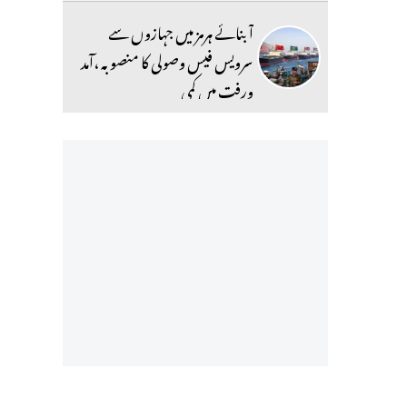
آبنائے ہرمز میں جہازوں سے
سرویس فیس وصولی کا منصوبہ ،آمد
ورفت میں کمی