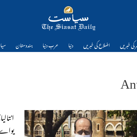
 کی خبریں
اضلاع کی خبریں
دنیا
عرب دنیا
ہندوستان
سیا
An
انتالی
یواے 