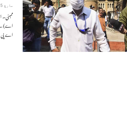
مارچ 25, 2021
ممبئی۔ ا
اے) نے 
اے پی ا