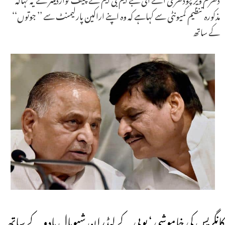
مذکورہ تنظیم کمیونٹی سے کہاہے کہ وہ اپنے اراکین پارلیمنٹ سے ’’ جوتوں‘‘
کے ساتھ
کانگریس کی خاموشی ‘ یوپی کے لیڈران شیوپال یادو کے ساتھ