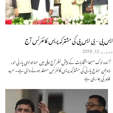
ایس پی – بی ایس پی کی مشترکہ پریس کانفرنس آج
جنوری 12, 2019
آئندہ لوک سبھا انتخابات کے پیش نظر آج دہلی میں سماجوادی پارٹی اور
بہوجن سماج پارٹی کی مشترکہ پریس کانفرنس منعقد ہونے والی ہے۔ امید
ظاہر کی جا رہی ہے