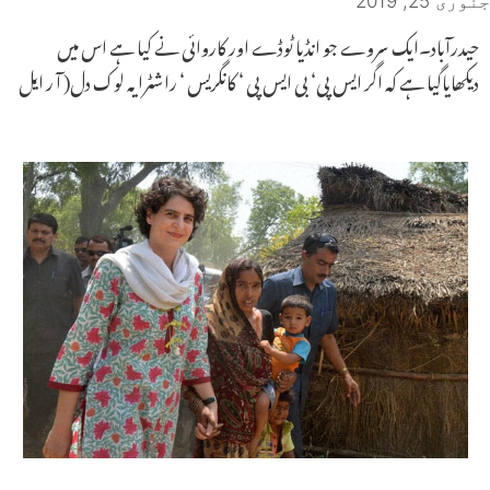
جنوری 25, 2019
حیدرآباد۔ایک سروے جو انڈیا ٹوڈے اور کاروائی نے کیا ہے اس میں
دیکھایاگیا ہے کہ اگر ایس پی‘ بی ایس پی ‘ کانگریس ‘ راشٹرایہ لوک دل( آ ر ایل