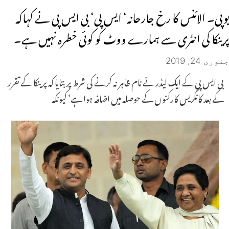
یوپی۔ الائنس کا رخ جارحانہ‘ ایس پی‘ بی ایس پی نے کہاکہ
پرینکا کی انٹری سے ہمارے ووٹ کو کوئی خطرہ نہیں ہے۔
جنوری 24, 2019
بی ایس پی کے ایک لیڈر نے نام ظاہر نہ کرنے کی شرط پر بتایا کہ پرینکا کے تقرر
کے بعد کانگریس کارکنوں کے حوصلہ میں اضافہ ہوا ہے‘ کیونکہ