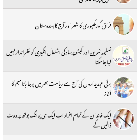
فراق گورکھپوری کا شعر اور آج کا ہندوستان
تسلیمہ نسرین اور کیشوپرساد کی اشتعال انگیزی کو نظرانداز نہیں
کیا جاسکتا
برقی عہدیداروں کی آج سے ریاست بھر میں پرجا باٹا مہم کا
آغاز
ایک خاندان کے تمام افراد اب ایک ہی پولنگ بوتھ پر ووٹ
ڈالیں گے