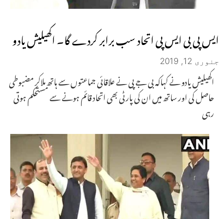
ایس پی بی ایس پی اتحاد سب برابر کردے گا۔ اکھیلیش یادو
جنوری 12, 2019
اکھیلیش یادو نے کہاکہ بی جے پی نے علاقائی جماعتوں سے ہاتھ ملاکر مضبوطی
حاصل کی اور ساتھ میں ان کی پارٹی بھی اتحاد قائم ہونے سے مستحکم ہوتی
رہی