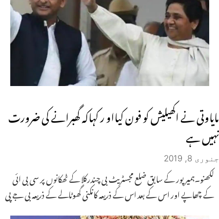
مایاوتی نے اکھیلیش کو فون کیااو ر کہاکہ گھبرانے کی ضرورت
نہیں ہے
جنوری 8, 2019
لکھنو۔ہمیر پور کے سابق ضلع مجسٹریٹ بی چندرکلا کے ٹھکانوں پر سی بی ائی
کے چھاپے اور اس کے بعد اس کے ذریعہ کانکنی گھوٹالے کے ذریعہ بی جے پی