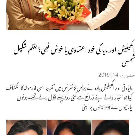
اکھیلیش اور مایا کی خود اعتمادی یا خوش فہمی؟ بقلم شکیل
شمسی
جنوری 14, 2019
مایاوتی اور اکھیلیش یادو نے پریس کانفرنس میں تقریبا اسی فارمولہ کا انکشاف
کیاجو اخبار والے اپنے ذرائع سے کئی روز پہلے نکال لائے تھے۔دونوں
پارٹیوں نے 38سیٹوں پر اپنی