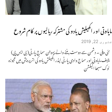
مایاوتی اور اکھیلیش یادو کی مشترکہ ریالیوں پر کام شروع
جنوری 22, 2019
نئی دہلی ۔ دشمن سے دوست بننے والے بہوجن سماج پارٹی( بی ایس پی)
چیف مایاوتی اور سماج وادی پارٹی لیڈر اکھیلش یادو کی اترپردیش میں مجوزہ
لوک سبھا الیکشن