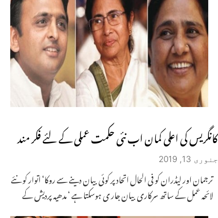
کانگریس کی اعلی کمان اب نئی حکمت عملی کے لئے فکر مند
جنوری 13, 2019
ترجمان اور لیڈران کو فی الحال اتحاد پر کوئی بیان دینے سے روکا‘ اتوار کو نئے
لائحہ عمل کے ساتھ سرکاری بیان جار ی ہوسکتا ہے ‘ مدھیہ پردیش کے