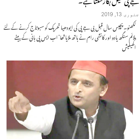
جنوری 13, 2019
لکھنو۔پچیس سال قبل بی جے پی کی ایودھیا تحریک کو سبوتاج کرنے کے لئے
ملائم سنگھ یادو اور کانشی رام نے ہاتھ ملایاتھا‘ اب ایس پی بانی کے بیٹے
اکھیلیش