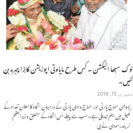
لوک سبھا الیکشن ۔ کس طرح مایاوتی اپوزیشن کابڑا چہرہ بن
گئیں۔
جنوری 15, 2019
بہوجن سماج پارٹی اور سماج وادی پارٹی کے درمیان اتحاد کا اعلان تعداد کے
کھیل میں اہم تبدیلی ہے۔سب سے پہلے اس اتحاد کے متعلق وزیراعظم
نریندر مودی نے بی