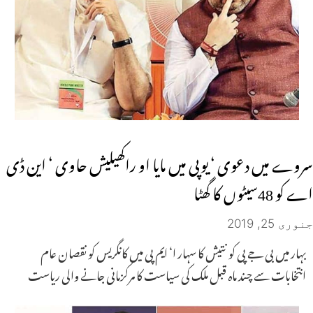
سروے میں دعوی ‘ یوپی میں مایا او راکھیلیش حاوی ‘ این ڈی
اے کو 48سیٹوں کا گھٹا
جنوری 25, 2019
بہار میں بی جے پی کو نتیش کا سہار ا‘ ایم پی میں کانگریس کو نقصان عام
انتخابات سے چند ماہ قبل ملک کی سیاست کا مرکزمانی جانے والی ریاست