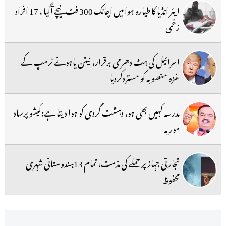
ایئر انڈیا کا طیارہ ہوا میں اچانک 300 فٹ نیچے آگیا ، 17 افراد
زخمی
اسرائیل کی ہٹ دھرمی برقرار، نیتن یاہونے ٹرمپ کے
غزہ منصوبہ کو مستردکردیا
مدرسہ کہیں بھی ہو، دہشت گردی کو ہوا دیتا ہے:کیشو پرساد
موریہ
تجارتی جہاز پر حملے کی مذمت، تمام 13ہندوستانی شہری
محفوظ