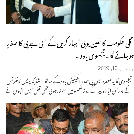
اگلی حکومت کا تعین یوپی ‘ بہار کریں گے ‘ بی جے پی کا صفایا
ہوجائے گا۔ تیجسوی یادو۔
جنوری 16, 2019
تیجسوی کا یہ تبصرہ ایس پی صدر اکھیلیش یادو کے ساتھ مشترکہ پریس کانفرنس
کے دوران آیا جو پیر کے روز لکھنو میں منعقد ہوئی تھی قبل ازیں انہوں نے