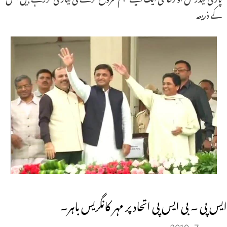
کے ذریعہ
ایس پی ۔ بی ایس پی اتحاد پر مہر کانگریس باہر۔