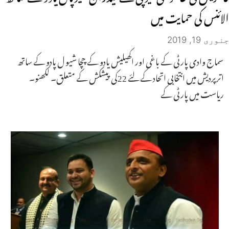
الائنس کی حمایت میں
جنوری 19, 2019
سماج وادی پارٹی کے باغی اور اکھیلیش یادو کے چچا شیو ل پادو کے ساتھ
اترپردیش میں انتخابی اتحاد کے لئے 22کی پیشکش کے متعلق۔ لکھنو۔
ریاست میں پارٹی کے