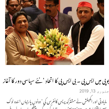
یوپی میں ایس پی ۔ بی ایس پی کا اتحاد ‘ نئے سیاسی دور کا آغاز
جنوری 13, 2019
مایاوتی اور اکھیلش نے مشترکہ پریس کانفرس کی ‘ دونوں پارٹیاں ائندہ لوک
سبھا انتخابات میں38‘38سیٹوں پر مقابلہ کریں گی۔ امیتھی او ررائے بریلی