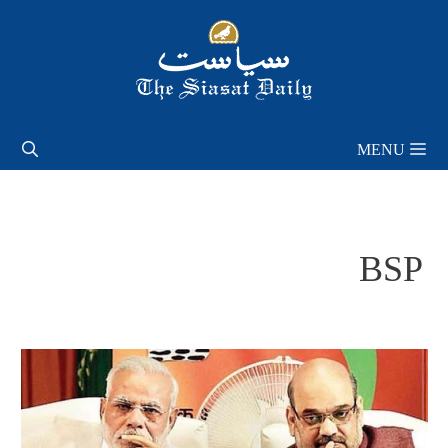
Skip
to
content
MENU
BSP