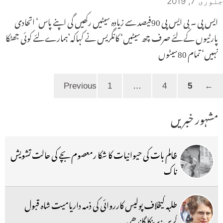
جنوری 7, 2019
ایس پی ۔ بی ایس پی 90فیصد سے زیادہ سیٹیں رکھیں گی اپنے پاس‘ اتحادی
پارٹیوں کے لئے صرف چھ سیٹیں‘ کانگریس نے کہاکہ’ہمارے لئے کوئی جھٹکا
نہیں‘ تمام 80سیٹوں
Page
Page
Page
1
…
4
5
Previous
←
مشہور خبریں
ظالم بات کی حیوانیات کا شکا رمعصوم بچے کی حالت تشویش
ناک
طلبہ کیخلاف پولیس کارروائی کی ذمہ داریامیت شاہ قبول
کریں:پرینکا گاندھی