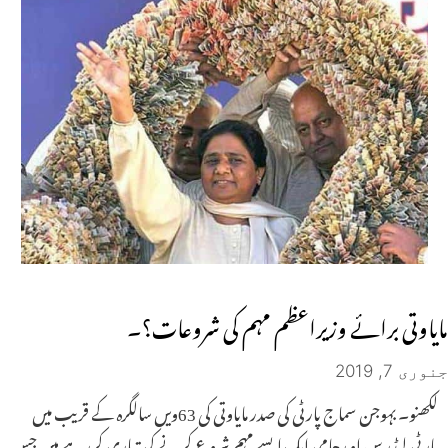
مایاوتی برائے وزیراعظم مہم کی شروعات؟۔
جنوری 7, 2019
لکھنو۔ بہوجن سماج پارٹی کی صدر مایاوتی کی 63ویں سالگرہ کے قریب میں
پارٹی لیڈر س او رحامی ایک ایسے مہم شروع کرنے کی تیاری کررہے ہیں جس