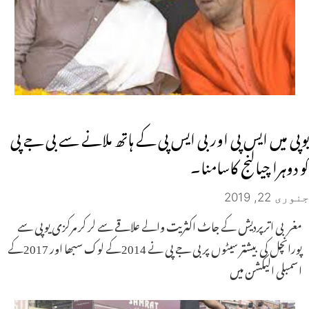
یوپی میں ایس پی اور بی ایس پی کے ہاتھ ملانے سے بی جے پی
کو دوہرا چیالنج کاسامنا۔
جنوری 22, 2019
مغربی اترپردیش کے جاٹ اکثریت والے علاقے سے لر کر مرکزی یوپی سے
پورانچل کی بیشتر سیٹوں پر بی جے پی نے 2014کے لوک سبھا اور 2017کے
اسمبلی الیکشن میں