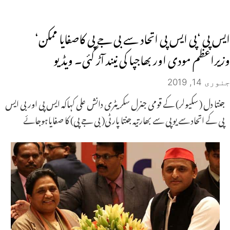
ایس پی ‘پی ایس پی اتحاد سے بی جے پی کاصفایا ممکن‘
وزیراعظم مودی اور بھاجپا کی نیند آڑ گئی۔ ویڈیو
جنوری 14, 2019
جنتا دل ( سکیولر) کے قومی جنرل سکریٹری دانش علی کہاکہ ایس پی اور بی ایس
پی کے اتحاد سے یوپی سے بھارتیہ جنتا پارٹی( بی جے پی) کا صفایاہوجائے