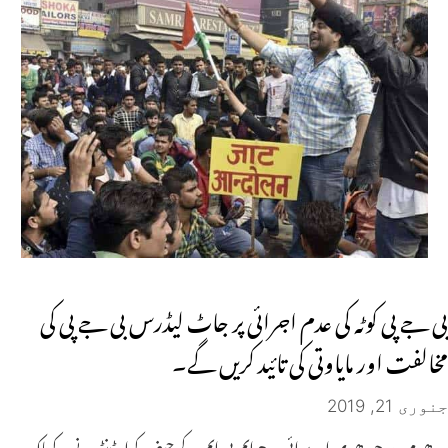
بی جے پی کوٹہ کی عدم اجرائی پر جاٹ لیڈرس بی جے پی کی
مخالفت اور مایاوتی کی تائید کریں گے۔
جنوری 21, 2019
دھرم ویر چودھری اے ائی جے ایم بی ایم کے چیف کوارڈینٹر نے یہ کہاکہ