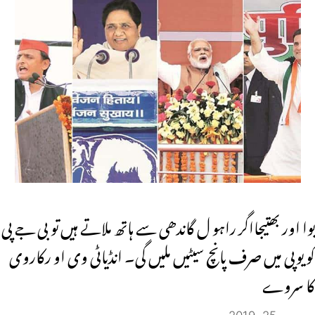
بوا اور بھتیجااگر راہو ل گاندھی سے ہاتھ ملاتے ہیں تو بی جے پی
کو یوپی میں صرف پانچ سیٹیں ملیں گی۔ انڈیاٹی وی او رکاروی
کا سروے