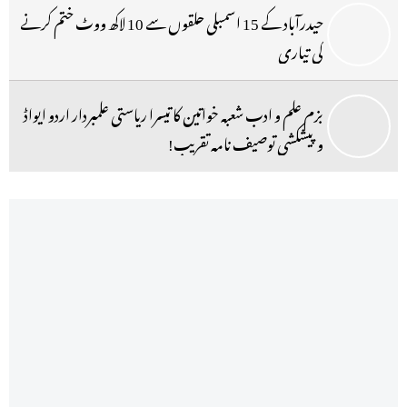
حیدرآباد کے 15 اسمبلی حلقوں سے 10 لاکھ ووٹ ختم کرنے
کی تیاری
بزم علم و ادب شعبہ خواتین کا تیسرا ریاستی علمبردار اردو ایواڈ
و پیشکشی توصیف نامہ تقریب!