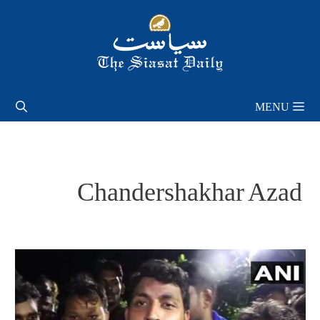
Skip
to
content
MENU
Chandershakhar Azad