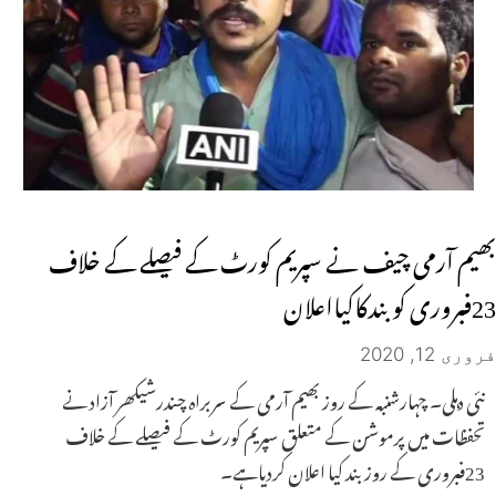
بھیم آرمی چیف نے سپریم کورٹ کے فیصلے کے خلاف
23فبروری کو بندکاکیااعلان
فروری 12, 2020
نئی دہلی۔ چہارشنبہ کے روز بھیم آرمی کے سربراہ چندرشیکھر آزاد نے
تحفظات میں پرموشن کے متعلق سپریم کورٹ کے فیصلے کے خلاف
23فبروری کے روز بند کیا اعلان کردیاہے۔