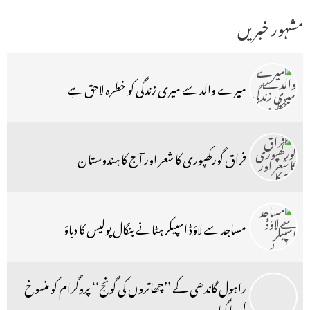
مشہور خبریں
میرے والد سے میری زندگی کو خطرہ لاحق ہے
فراق گورکھپوری کا شعر اور آج کا ہندوستان
مساجد سے لاؤڈ اسپیکر ہٹانے بنگال پولیس کا دباؤ
راہول گاندھی کے ’’چھاتروں کی گونج‘‘ پروگرام کو منسوخ
کردیا گیا