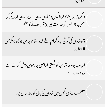
3 کروڑ روپئے کا فراڈ کیس: سلمان خان، الویرا خان اوردیگر کو
سمن، 5 اکتوبر کو عدالت میں پیش ہونے کا حکم
چھاتروں کی گونج،پروگرام طے شدہ مقام پر ہی ہوگا، کانگریس
کا اعلان
ارباب جامعہ نظامیہ کو قیمتی اراضی پر دعوی پیش کرنے سے
روکا جا رہا ہے
عصمت ریزی کیس میں ترون تیج پال کو 10 سال قید